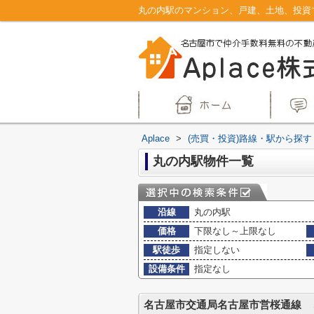
Aplace
>
(売買・投資)路線・駅から探す
丸の内駅物件一覧
沿線
丸の内駅
価格
下限なし～上限なし
駅徒歩
指定しない
設備条件
指定なし
名古屋市交通局名古屋市営桜通線