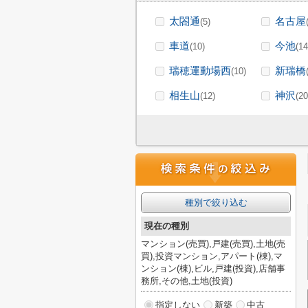
太閤通
名古屋
(5)
車道
今池
(10)
(14
瑞穂運動場西
新瑞橋
(10)
相生山
神沢
(12)
(20
種別で絞り込む
現在の種別
マンション(売買),戸建(売買),土地(売
買),投資マンション,アパート(棟),マ
ンション(棟),ビル,戸建(投資),店舗事
務所,その他,土地(投資)
指定しない
新築
中古