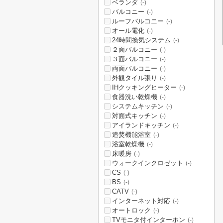
ベランダ
(-)
バルコニー
(-)
ルーフバルコニー
(-)
オール電化
(-)
24時間換気システム
(-)
２面バルコニー
(-)
３面バルコニー
(-)
両面バルコニー
(-)
外観タイル張り
(-)
IHクッキングヒーター
(-)
食器洗い乾燥機
(-)
システムキッチン
(-)
対面式キッチン
(-)
アイランドキッチン
(-)
追焚機能浴室
(-)
浴室乾燥機
(-)
床暖房
(-)
ウォークインクロゼット
(-)
CS
(-)
BS
(-)
CATV
(-)
インターネット対応
(-)
オートロック
(-)
TVモニタ付インターホン
(-)