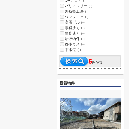
OAフロア
(-)
バリアフリー
(-)
外断熱工法
(-)
ワンフロア
(-)
高層ビル
(-)
事務所可
(-)
飲食店可
(-)
居抜物件
(-)
都市ガス
(-)
下水道
(-)
5
件が該当
新着物件