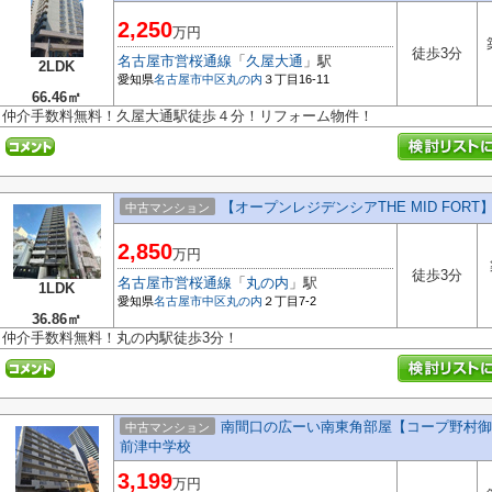
2,250
万円
徒歩3分
名古屋市営桜通線
「
久屋大通
」駅
2LDK
愛知県
名古屋市中区
丸の内
３丁目16-11
66.46㎡
仲介手数料無料！久屋大通駅徒歩４分！リフォーム物件！
【オープンレジデンシアTHE MID FORT
中古マンション
2,850
万円
徒歩3分
名古屋市営桜通線
「
丸の内
」駅
1LDK
愛知県
名古屋市中区
丸の内
２丁目7-2
36.86㎡
仲介手数料無料！丸の内駅徒歩3分！
南間口の広ーい南東角部屋【コープ野村御園
中古マンション
前津中学校
3,199
万円