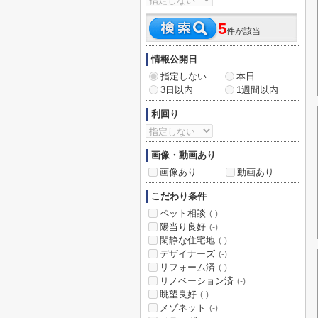
5
件が該当
情報公開日
指定しない
本日
3日以内
1週間以内
利回り
画像・動画あり
画像あり
動画あり
こだわり条件
ペット相談
(-)
陽当り良好
(-)
閑静な住宅地
(-)
デザイナーズ
(-)
リフォーム済
(-)
リノベーション済
(-)
眺望良好
(-)
メゾネット
(-)