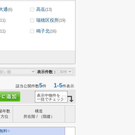
大通
高岳
(6)
(13)
瑞穂区役所
(11)
(19)
鳴子北
(11)
(16)
表示件数：
5
1-5
該当公開件数
件
件表示
表示中物件を
一括でチェック
築年数
構造
方位
所在階 / （階建）
料✨️