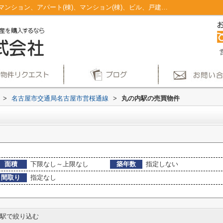
丸の内駅のマンション、戸建、土地、投資マンション、アパート(棟)、マンション(棟)、ビル、戸建、店舗事務所、その他、土地一覧｜仲介手数料無料！名古屋市で新築戸建てを探すならAplace
>
名古屋市交通局名古屋市営桜通線
>
丸の内駅の売買物件
面積
下限なし～上限なし
築年数
指定しない
間取り
指定なし
駅で絞り込む