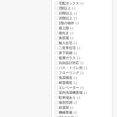
宅配ボックス
(-)
2階以上
(-)
10階以上
(-)
20階以上
(-)
1階の物件
(-)
最上階
(-)
南向き
(-)
角部屋
(-)
輸入住宅
(-)
二世帯住宅
(-)
床下収納
(-)
複層ガラス
(-)
自由設計対応
(-)
バス・トイレ別
(-)
フローリング
(-)
免震構造
(-)
耐震構造
(-)
エレベーター
(-)
室内洗濯機置場
(-)
駐車場あり
(-)
個別空調
(-)
給湯室
(-)
機械警備
(-)