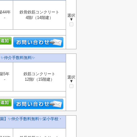
築44年
鉄骨鉄筋コンクリート
選択
-
4階/（14階建）
▼
】✨️仲介手数料無料✨️
築5年
鉄筋コンクリート
選択
-
12階/（15階建）
▼
】✨️仲介手数料無料✨️栄小学校・