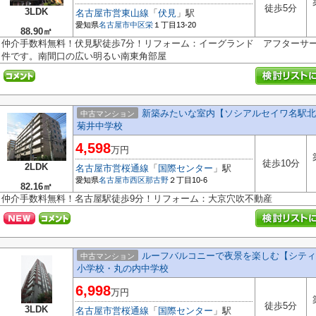
徒歩5分
3LDK
名古屋市営東山線
「
伏見
」駅
愛知県
名古屋市中区
栄
１丁目13-20
88.90㎡
仲介手数料無料！伏見駅徒歩7分！リフォーム：イーグランド アフターサ
件です。南間口の広い明るい南東角部屋
新築みたいな室内【ソシアルセイワ名駅北
中古マンション
菊井中学校
4,598
万円
徒歩10分
2LDK
名古屋市営桜通線
「
国際センター
」駅
愛知県
名古屋市西区
那古野
２丁目10-6
82.16㎡
仲介手数料無料！名古屋駅徒歩9分！リフォーム：大京穴吹不動産
ルーフバルコニーで夜景を楽しむ【シティ
中古マンション
小学校・丸の内中学校
6,998
万円
徒歩5分
3LDK
名古屋市営桜通線
「
国際センター
」駅