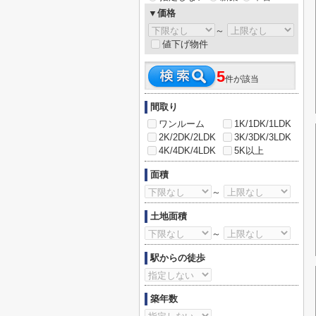
▼価格
～
値下げ物件
5
件が該当
間取り
ワンルーム
1K/1DK/1LDK
2K/2DK/2LDK
3K/3DK/3LDK
4K/4DK/4LDK
5K以上
面積
～
土地面積
～
駅からの徒歩
築年数