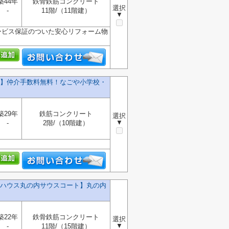
築44年
鉄骨鉄筋コンクリート
選択
-
11階/（11階建）
▼
ービス保証のついた安心リフォーム物
】仲介手数料無料！なごや小学校・
築29年
鉄筋コンクリート
選択
▼
-
2階/（10階建）
ハウス丸の内サウスコート】丸の内
築22年
鉄骨鉄筋コンクリート
選択
▼
-
11階/（15階建）