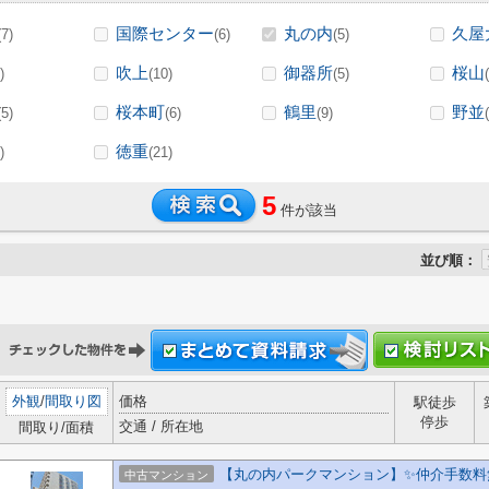
国際センター
丸の内
久屋
(7)
(6)
(5)
吹上
御器所
桜山
)
(10)
(5)
桜本町
鶴里
野並
(5)
(6)
(9)
徳重
)
(21)
5
件が該当
並び順：
外観
/
間取り図
価格
駅徒歩
停歩
交通 / 所在地
間取り/面積
【丸の内パークマンション】✨️仲介手数料無
中古マンション