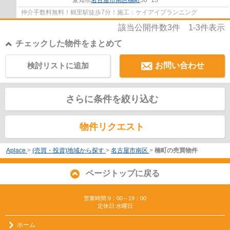
仲介手数料無料！鶴里駅徒歩7分！施工：ケイアイプランニング
該当公開件数
3
件
1-3
件表示
チェックした物件をまとめて
検討リストに追加
お問い合わせ
さらに条件を絞り込む
物件リクエスト
Aplace
>
(売買・投資)地域から探す
>
名古屋市南区
>
楠町の売買物件
ページトップに戻る
営業時間:9：00～19：00
定休日:水曜日
ホーム