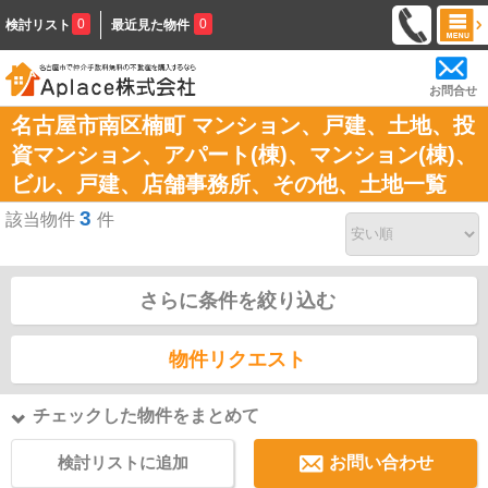
0
0
検討リスト
最近見た物件
お問合せ
名古屋市南区楠町 マンション、戸建、土地、投
資マンション、アパート(棟)、マンション(棟)、
ビル、戸建、店舗事務所、その他、土地一覧
3
該当物件
件
さらに条件を絞り込む
物件リクエスト
チェックした物件をまとめて
検討リストに追加
お問い合わせ