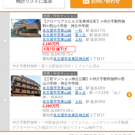
検討リストに追加
お問い合わせ
売買｜中古マンション
【グローリアスヒルズ名東神丘町】✨️仲介手数料無
料✨️西山小学校・神丘中学校
名古屋市営東山線
「
一社
」駅 徒歩17分
名古屋市営東山線
「
星ヶ丘
」駅 徒歩18分
名古屋市営東山線
「
上社
」駅 徒歩28分
2,180万円
5月7日 値下げ
間取:
3LDK/78.72㎡
愛知県
名古屋市名東区
神丘町
１丁目17
仲介手数料無料！星ヶ丘駅徒歩15分！リフォーム済み
売買｜中古マンション
【三旺マンション神丘公園】✨️仲介手数料無料✨️西
山小学校・神丘中学校
名古屋市営東山線
「
一社
」駅 徒歩18分
名古屋市営東山線
「
星ヶ丘
」駅 バス13分 「山ノ
神」 停歩4分
名古屋市営東山線
「
上社
」駅 徒歩29分
2,290万円
間取:
3LDK/74.20㎡
愛知県
名古屋市名東区
神丘町
２丁目17
仲介手数料無料！一社駅徒歩18分！リフォーム：レジデンシャル不動産
アフターサービス保証のついた安心リフォーム物件です。