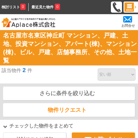
0
0
検討リスト
最近見た物件
お問合せ
名古屋市名東区神丘町 マンション、戸建、土
地、投資マンション、アパート(棟)、マンション
(棟)、ビル、戸建、店舗事務所、その他、土地一
覧
2
該当物件
件
さらに条件を絞り込む
物件リクエスト
チェックした物件をまとめて