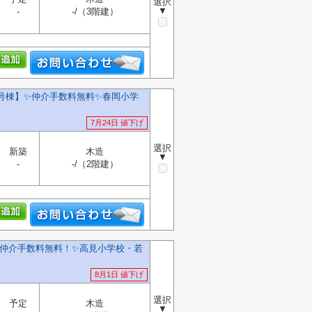
選択
▼
-
-/（3階建）
号棟】✨️仲介手数料無料✨️春岡小学
7月24日 値下げ
選択
新築
木造
▼
-
-/（2階建）
️仲介手数料無料！✨️高見小学校・若
8月1日 値下げ
選択
予定
木造
▼