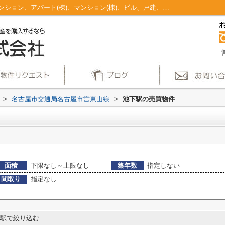
池下駅のマンション、戸建、土地、投資マンション、アパート(棟)、マンション(棟)、ビル、戸建、店舗事務所、その他、土地一覧｜仲介手数料無料！名古屋市で新築戸建てを探すならAplace
>
名古屋市交通局名古屋市営東山線
>
池下駅の売買物件
面積
下限なし～上限なし
築年数
指定しない
間取り
指定なし
駅で絞り込む