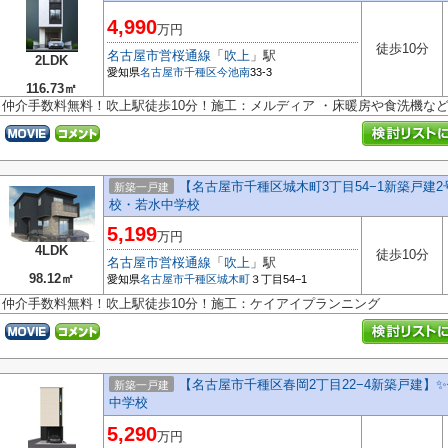
4,990
万円
徒歩10分
名古屋市営桜通線
「
吹上
」駅
2LDK
愛知県
名古屋市千種区
今池南
33-3
116.73㎡
仲介手数料無料！吹上駅徒歩10分！施工：メルディア ・床暖房や食洗機な
【名古屋市千種区城木町3丁目54−1新築戸建2
新築一戸建
校・若水中学校
5,199
万円
4LDK
徒歩10分
名古屋市営桜通線
「
吹上
」駅
98.12㎡
愛知県
名古屋市千種区
城木町
３丁目54−1
仲介手数料無料！吹上駅徒歩10分！施工：ケイアイプランニング
【名古屋市千種区春岡2丁目22−4新築戸建】✨
新築一戸建
中学校
5,290
万円