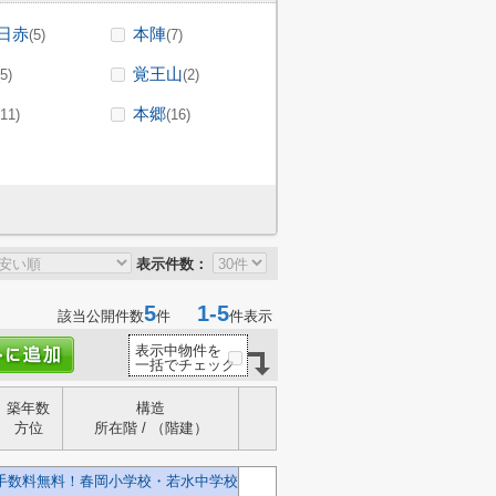
日赤
本陣
(5)
(7)
覚王山
(5)
(2)
本郷
(11)
(16)
表示件数：
5
1-5
該当公開件数
件
件表示
表示中物件を
一括でチェック
築年数
構造
方位
所在階 / （階建）
介手数料無料！春岡小学校・若水中学校