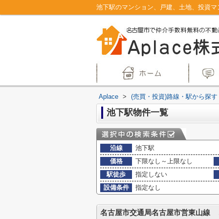
Aplace
>
(売買・投資)路線・駅から探す
池下駅物件一覧
沿線
池下駅
価格
下限なし～上限なし
駅徒歩
指定しない
設備条件
指定なし
名古屋市交通局名古屋市営東山線