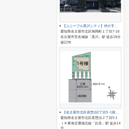
【ユニーブル黒川シティ】仲介手数料無料！城北小学校・北陵中学校
愛知県名古屋市北区鳩岡町１丁目7-18
名古屋市営名城線「黒川」駅 徒歩18分
築22年
【名古屋市北区喜惣治2丁目5−1新築戸建】仲介手数料無料！楠西小学校・楠中学校
愛知県名古屋市北区喜惣治２丁目5-1
ＪＲ東海交通城北線「比良」駅 徒歩14
分