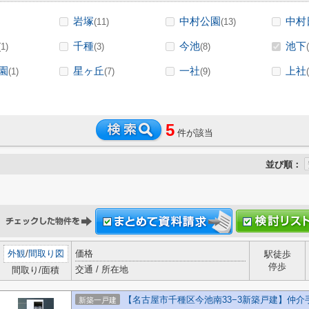
岩塚
中村公園
中村
(11)
(13)
千種
今池
池下
(1)
(3)
(8)
園
星ヶ丘
一社
上社
(1)
(7)
(9)
5
件が該当
並び順：
外観
/
間取り図
価格
駅徒歩
停歩
交通 / 所在地
間取り/面積
【名古屋市千種区今池南33−3新築戸建】仲
新築一戸建