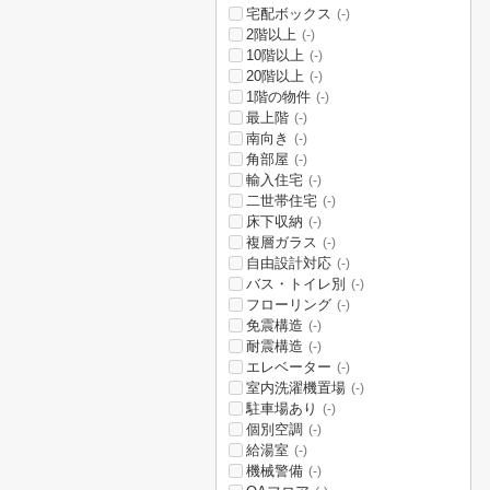
宅配ボックス
(-)
2階以上
(-)
10階以上
(-)
20階以上
(-)
1階の物件
(-)
最上階
(-)
南向き
(-)
角部屋
(-)
輸入住宅
(-)
二世帯住宅
(-)
床下収納
(-)
複層ガラス
(-)
自由設計対応
(-)
バス・トイレ別
(-)
フローリング
(-)
免震構造
(-)
耐震構造
(-)
エレベーター
(-)
室内洗濯機置場
(-)
駐車場あり
(-)
個別空調
(-)
給湯室
(-)
機械警備
(-)