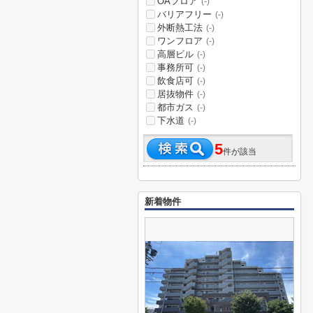
OAフロア
(-)
バリアフリー
(-)
外断熱工法
(-)
ワンフロア
(-)
高層ビル
(-)
事務所可
(-)
飲食店可
(-)
居抜物件
(-)
都市ガス
(-)
下水道
(-)
5
件が該当
新着物件