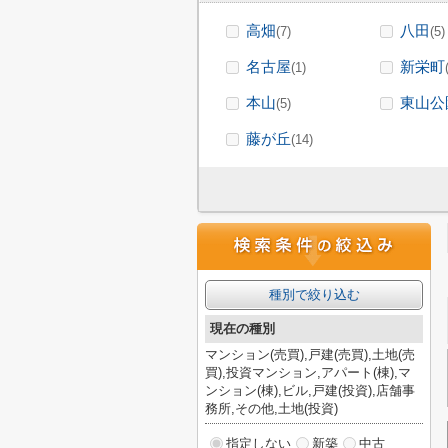
高畑
八田
(7)
(5)
名古屋
新栄町
(1)
本山
東山公
(5)
藤が丘
(14)
種別で絞り込む
現在の種別
マンション(売買),戸建(売買),土地(売
買),投資マンション,アパート(棟),マ
ンション(棟),ビル,戸建(投資),店舗事
務所,その他,土地(投資)
指定しない
新築
中古