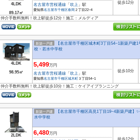
徒歩12分
4LDK
名古屋市営桜通線
「
吹上
」駅
愛知県
名古屋市千種区
春岡
２丁目22−4
89.17㎡
仲介手数料無料！吹上駅徒歩12分！施工：メルディア
【名古屋市千種区城木町3丁目54−1新築戸建1
新築一戸建
校・若水中学校
4LDK
5,499
万円
徒歩10分
98.95㎡
名古屋市営桜通線
「
吹上
」駅
愛知県
名古屋市千種区
城木町
３丁目54−1
仲介手数料無料！吹上駅徒歩10分！施工：ケイアイプランニング
【名古屋市千種区高見1丁目19−4新築戸建】✨
新築一戸建
水中学校
6,480
万円
2LDK
徒歩12分