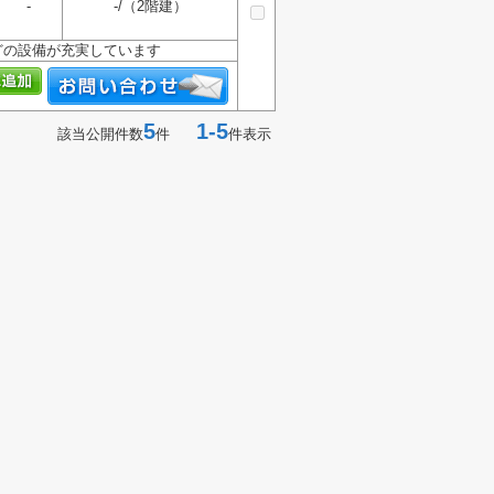
-
-/（2階建）
どの設備が充実しています
5
1-5
該当公開件数
件
件表示