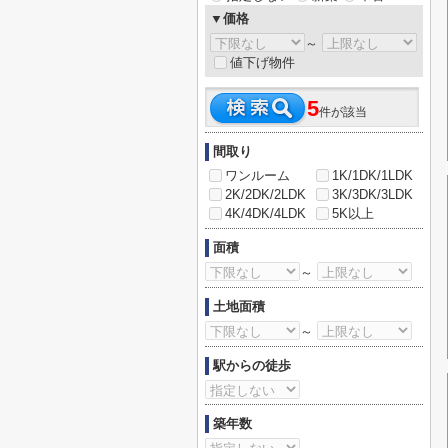
▼価格
～
値下げ物件
5
件が該当
間取り
ワンルーム
1K/1DK/1LDK
2K/2DK/2LDK
3K/3DK/3LDK
4K/4DK/4LDK
5K以上
面積
～
土地面積
～
駅からの徒歩
築年数