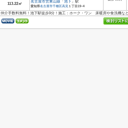
名古屋市営東山線
「
池下
」駅
113.22㎡
愛知県
名古屋市千種区
高見
１丁目19−4
仲介手数料無料！池下駅徒歩9分！施工：ホーク・ワン 床暖房や食洗機な