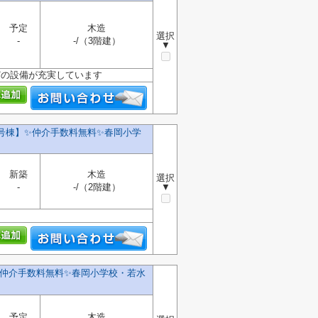
予定
木造
選択
-
-/（3階建）
▼
どの設備が充実しています
号棟】✨️仲介手数料無料✨️春岡小学
新築
木造
選択
-
-/（2階建）
▼
️仲介手数料無料✨️春岡小学校・若水
予定
木造