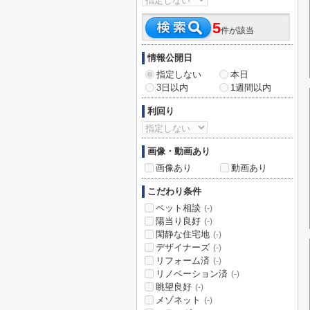
5
件が該当
情報公開日
指定しない
本日
3日以内
1週間以内
利回り
画像・動画あり
画像あり
動画あり
こだわり条件
ペット相談
(-)
陽当り良好
(-)
閑静な住宅地
(-)
デザイナーズ
(-)
リフォーム済
(-)
リノベーション済
(-)
眺望良好
(-)
メゾネット
(-)