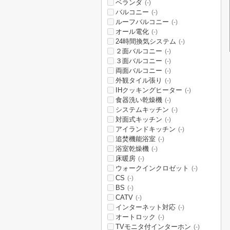
ベランダ
(-)
バルコニー
(-)
ルーフバルコニー
(-)
オール電化
(-)
24時間換気システム
(-)
２面バルコニー
(-)
３面バルコニー
(-)
両面バルコニー
(-)
外観タイル張り
(-)
IHクッキングヒーター
(-)
食器洗い乾燥機
(-)
システムキッチン
(-)
対面式キッチン
(-)
アイランドキッチン
(-)
追焚機能浴室
(-)
浴室乾燥機
(-)
床暖房
(-)
ウォークインクロゼット
(-)
CS
(-)
BS
(-)
CATV
(-)
インターネット対応
(-)
オートロック
(-)
TVモニタ付インターホン
(-)