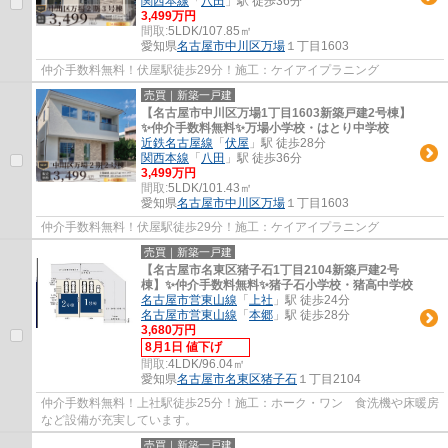
関西本線
「
八田
」駅 徒歩36分
3,499万円
間取:
5LDK/107.85㎡
愛知県
名古屋市中川区
万場
１丁目1603
仲介手数料無料！伏屋駅徒歩29分！施工：ケイアイプラニング
売買｜新築一戸建
【名古屋市中川区万場1丁目1603新築戸建2号棟】
✨️仲介手数料無料✨️万場小学校・はとり中学校
近鉄名古屋線
「
伏屋
」駅 徒歩28分
関西本線
「
八田
」駅 徒歩36分
3,499万円
間取:
5LDK/101.43㎡
愛知県
名古屋市中川区
万場
１丁目1603
仲介手数料無料！伏屋駅徒歩29分！施工：ケイアイプラニング
売買｜新築一戸建
【名古屋市名東区猪子石1丁目2104新築戸建2号
棟】✨️仲介手数料無料✨️猪子石小学校・猪高中学校
名古屋市営東山線
「
上社
」駅 徒歩24分
名古屋市営東山線
「
本郷
」駅 徒歩28分
3,680万円
8月1日 値下げ
間取:
4LDK/96.04㎡
愛知県
名古屋市名東区
猪子石
１丁目2104
仲介手数料無料！上社駅徒歩25分！施工：ホーク・ワン 食洗機や床暖房
など設備が充実しています。
売買｜新築一戸建