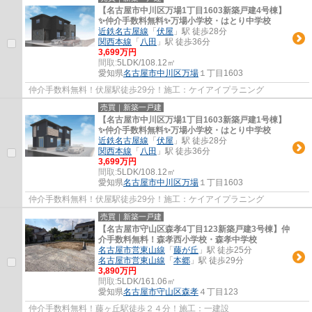
【名古屋市中川区万場1丁目1603新築戸建4号棟】
✨️仲介手数料無料✨️万場小学校・はとり中学校
近鉄名古屋線
「
伏屋
」駅 徒歩28分
関西本線
「
八田
」駅 徒歩36分
3,699万円
間取:
5LDK/108.12㎡
愛知県
名古屋市中川区
万場
１丁目1603
仲介手数料無料！伏屋駅徒歩29分！施工：ケイアイプラニング
売買｜新築一戸建
【名古屋市中川区万場1丁目1603新築戸建1号棟】
✨️仲介手数料無料✨️万場小学校・はとり中学校
近鉄名古屋線
「
伏屋
」駅 徒歩28分
関西本線
「
八田
」駅 徒歩36分
3,699万円
間取:
5LDK/108.12㎡
愛知県
名古屋市中川区
万場
１丁目1603
仲介手数料無料！伏屋駅徒歩29分！施工：ケイアイプラニング
売買｜新築一戸建
【名古屋市守山区森孝4丁目123新築戸建3号棟】仲
介手数料無料！森孝西小学校・森孝中学校
名古屋市営東山線
「
藤が丘
」駅 徒歩25分
名古屋市営東山線
「
本郷
」駅 徒歩29分
3,890万円
間取:
5LDK/161.06㎡
愛知県
名古屋市守山区
森孝
４丁目123
仲介手数料無料！藤ヶ丘駅徒歩２４分！施工：一建設