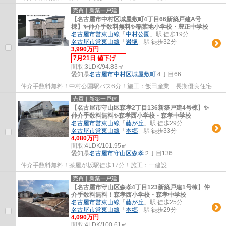
売買｜新築一戸建
【名古屋市中村区城屋敷町4丁目66新築戸建A号
棟】✨️仲介手数料無料✨️稲葉地小学校・豊正中学校
名古屋市営東山線
「
中村公園
」駅 徒歩19分
名古屋市営東山線
「
岩塚
」駅 徒歩32分
3,990万円
7月21日 値下げ
間取:
3LDK/94.83㎡
愛知県
名古屋市中村区
城屋敷町
４丁目66
仲介手数料無料！中村公園駅バス6分！施工：飯田産業 長期優良住宅
売買｜新築一戸建
【名古屋市守山区森孝2丁目136新築戸建4号棟】✨️
仲介手数料無料✨️森孝西小学校・森孝中学校
名古屋市営東山線
「
藤が丘
」駅 徒歩29分
名古屋市営東山線
「
本郷
」駅 徒歩33分
4,080万円
間取:
4LDK/101.95㎡
愛知県
名古屋市守山区
森孝
２丁目136
仲介手数料無料！茶屋が坂駅徒歩17分！施工：一建設
売買｜新築一戸建
【名古屋市守山区森孝4丁目123新築戸建1号棟】仲
介手数料無料！森孝西小学校・森孝中学校
名古屋市営東山線
「
藤が丘
」駅 徒歩25分
名古屋市営東山線
「
本郷
」駅 徒歩29分
4,090万円
間取:
4LDK/100.61㎡