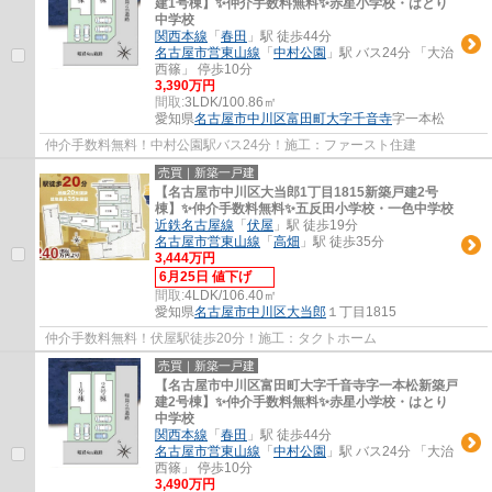
建1号棟】✨️仲介手数料無料✨️赤星小学校・はとり
中学校
関西本線
「
春田
」駅 徒歩44分
名古屋市営東山線
「
中村公園
」駅 バス24分 「大治
西篠」 停歩10分
3,390万円
間取:
3LDK/100.86㎡
愛知県
名古屋市中川区
富田町大字千音寺
字一本松
仲介手数料無料！中村公園駅バス24分！施工：ファースト住建
売買｜新築一戸建
【名古屋市中川区大当郎1丁目1815新築戸建2号
棟】✨️仲介手数料無料✨️五反田小学校・一色中学校
近鉄名古屋線
「
伏屋
」駅 徒歩19分
名古屋市営東山線
「
高畑
」駅 徒歩35分
3,444万円
6月25日 値下げ
間取:
4LDK/106.40㎡
愛知県
名古屋市中川区
大当郎
１丁目1815
仲介手数料無料！伏屋駅徒歩20分！施工：タクトホーム
売買｜新築一戸建
【名古屋市中川区富田町大字千音寺字一本松新築戸
建2号棟】✨️仲介手数料無料✨️赤星小学校・はとり
中学校
関西本線
「
春田
」駅 徒歩44分
名古屋市営東山線
「
中村公園
」駅 バス24分 「大治
西篠」 停歩10分
3,490万円