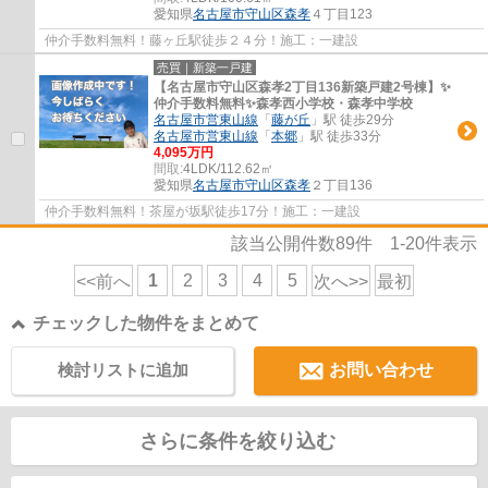
愛知県
名古屋市守山区
森孝
４丁目123
仲介手数料無料！藤ヶ丘駅徒歩２４分！施工：一建設
売買｜新築一戸建
【名古屋市守山区森孝2丁目136新築戸建2号棟】✨️
仲介手数料無料✨️森孝西小学校・森孝中学校
名古屋市営東山線
「
藤が丘
」駅 徒歩29分
名古屋市営東山線
「
本郷
」駅 徒歩33分
4,095万円
間取:
4LDK/112.62㎡
愛知県
名古屋市守山区
森孝
２丁目136
仲介手数料無料！茶屋が坂駅徒歩17分！施工：一建設
該当公開件数
89
件
1-20
件表示
1
2
3
4
5
<<前へ
次へ>>
最初
チェックした物件をまとめて
検討リストに追加
お問い合わせ
さらに条件を絞り込む