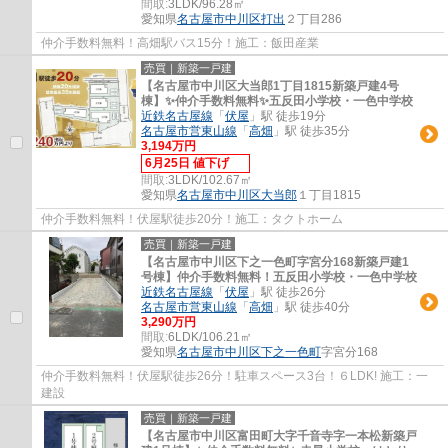
間取:
3LDK/96.28㎡
愛知県
名古屋市中川区
打出
２丁目286
仲介手数料無料！高畑駅バス15分！施工：飯田産業
売買｜新築一戸建
【名古屋市中川区大当郎1丁目1815新築戸建4号
棟】✨️仲介手数料無料✨️五反田小学校・一色中学校
近鉄名古屋線
「
伏屋
」駅 徒歩19分
名古屋市営東山線
「
高畑
」駅 徒歩35分
3,194万円
6月25日 値下げ
間取:
3LDK/102.67㎡
愛知県
名古屋市中川区
大当郎
１丁目1815
仲介手数料無料！伏屋駅徒歩20分！施工：タクトホーム
売買｜新築一戸建
【名古屋市中川区下之一色町字宮分168新築戸建1
号棟】仲介手数料無料！五反田小学校・一色中学校
近鉄名古屋線
「
伏屋
」駅 徒歩26分
名古屋市営東山線
「
高畑
」駅 徒歩40分
3,290万円
間取:
6LDK/106.21㎡
愛知県
名古屋市中川区
下之一色町
字宮分168
仲介手数料無料！伏屋駅徒歩26分！駐車スペース3台！６LDK! 施工：一
建設
売買｜新築一戸建
【名古屋市中川区富田町大字千音寺字一本松新築戸