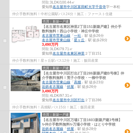
間取:
3LDK/100.44㎡
愛知県
名古屋市中川区
富田町大字千音寺
字一本松
仲介手数料無料！中村公園駅バス24分！施工：ファースト住建
売買｜新築一戸建
【名古屋市名東区神里2丁目151新築戸建】仲介手
数料無料！西山小学校・神丘中学校
名古屋市営東山線
「
一社
」駅 徒歩26分
名古屋市営東山線
「
星ヶ丘
」駅 徒歩28分
3,490万円
間取:
3LDK/79.71㎡
愛知県
名古屋市名東区
神里
２丁目151
仲介手数料無料！星ヶ丘駅バス12分！施工：飯田産業
売買｜新築一戸建
【名古屋市中川区打出2丁目286新築戸建B号棟】仲
介手数料無料！荒子小学校・一柳中学校
名古屋市営東山線
「
高畑
」駅 徒歩23分
近鉄名古屋線
「
伏屋
」駅 徒歩26分
3,490万円
間取:
4LDK/97.31㎡
愛知県
名古屋市中川区
打出
２丁目286
仲介手数料無料！高畑駅バス15分！施工：飯田産業
売買｜新築一戸建
【名古屋市中川区万場1丁目1603新築戸建3号棟】
✨️仲介手数料無料✨️万場小学校・はとり中学校
近鉄名古屋線
「
伏屋
」駅 徒歩28分