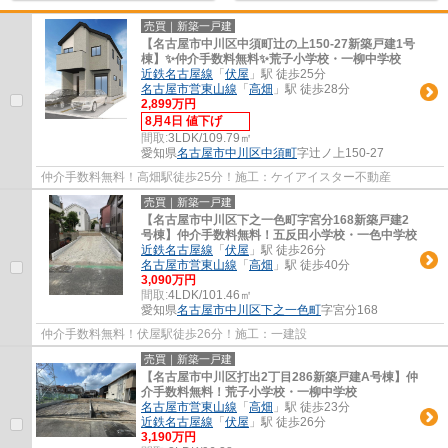
売買｜新築一戸建
【名古屋市中川区中須町辻の上150-27新築戸建1号
棟】✨️仲介手数料無料✨️荒子小学校・一柳中学校
近鉄名古屋線
「
伏屋
」駅 徒歩25分
名古屋市営東山線
「
高畑
」駅 徒歩28分
2,899万円
8月4日 値下げ
間取:
3LDK/109.79㎡
愛知県
名古屋市中川区
中須町
字辻ノ上150-27
仲介手数料無料！高畑駅徒歩25分！施工：ケイアイスター不動産
売買｜新築一戸建
【名古屋市中川区下之一色町字宮分168新築戸建2
号棟】仲介手数料無料！五反田小学校・一色中学校
近鉄名古屋線
「
伏屋
」駅 徒歩26分
名古屋市営東山線
「
高畑
」駅 徒歩40分
3,090万円
間取:
4LDK/101.46㎡
愛知県
名古屋市中川区
下之一色町
字宮分168
仲介手数料無料！伏屋駅徒歩26分！施工：一建設
売買｜新築一戸建
【名古屋市中川区打出2丁目286新築戸建A号棟】仲
介手数料無料！荒子小学校・一柳中学校
名古屋市営東山線
「
高畑
」駅 徒歩23分
近鉄名古屋線
「
伏屋
」駅 徒歩26分
3,190万円