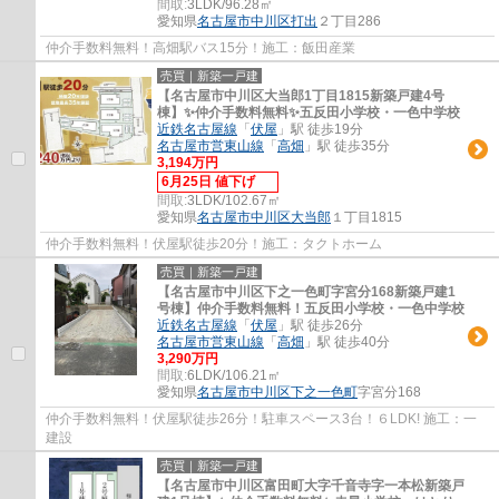
間取:
3LDK/96.28㎡
愛知県
名古屋市中川区
打出
２丁目286
仲介手数料無料！高畑駅バス15分！施工：飯田産業
売買｜新築一戸建
【名古屋市中川区大当郎1丁目1815新築戸建4号
棟】✨️仲介手数料無料✨️五反田小学校・一色中学校
近鉄名古屋線
「
伏屋
」駅 徒歩19分
名古屋市営東山線
「
高畑
」駅 徒歩35分
3,194万円
6月25日 値下げ
間取:
3LDK/102.67㎡
愛知県
名古屋市中川区
大当郎
１丁目1815
仲介手数料無料！伏屋駅徒歩20分！施工：タクトホーム
売買｜新築一戸建
【名古屋市中川区下之一色町字宮分168新築戸建1
号棟】仲介手数料無料！五反田小学校・一色中学校
近鉄名古屋線
「
伏屋
」駅 徒歩26分
名古屋市営東山線
「
高畑
」駅 徒歩40分
3,290万円
間取:
6LDK/106.21㎡
愛知県
名古屋市中川区
下之一色町
字宮分168
仲介手数料無料！伏屋駅徒歩26分！駐車スペース3台！６LDK! 施工：一
建設
売買｜新築一戸建
【名古屋市中川区富田町大字千音寺字一本松新築戸