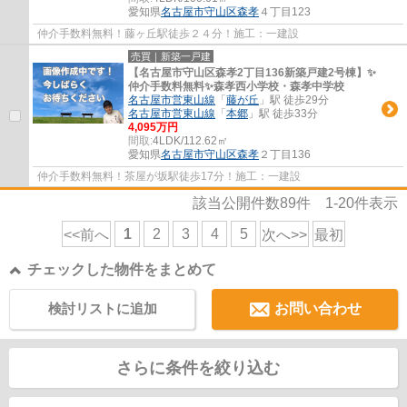
愛知県
名古屋市守山区
森孝
４丁目123
仲介手数料無料！藤ヶ丘駅徒歩２４分！施工：一建設
売買｜新築一戸建
【名古屋市守山区森孝2丁目136新築戸建2号棟】✨️
仲介手数料無料✨️森孝西小学校・森孝中学校
名古屋市営東山線
「
藤が丘
」駅 徒歩29分
名古屋市営東山線
「
本郷
」駅 徒歩33分
4,095万円
間取:
4LDK/112.62㎡
愛知県
名古屋市守山区
森孝
２丁目136
仲介手数料無料！茶屋が坂駅徒歩17分！施工：一建設
該当公開件数
89
件
1-20
件表示
1
2
3
4
5
<<前へ
次へ>>
最初
チェックした物件をまとめて
検討リストに追加
お問い合わせ
さらに条件を絞り込む