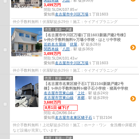
関西本線
「
八田
」駅 徒歩36分
3,499万円
間取:
5LDK/107.85㎡
愛知県
名古屋市中川区
万場
１丁目1603
仲介手数料無料！伏屋駅徒歩29分！施工：ケイアイプラニング
売買｜新築一戸建
【名古屋市中川区万場1丁目1603新築戸建2号棟】
✨️仲介手数料無料✨️万場小学校・はとり中学校
近鉄名古屋線
「
伏屋
」駅 徒歩28分
関西本線
「
八田
」駅 徒歩36分
3,499万円
間取:
5LDK/101.43㎡
愛知県
名古屋市中川区
万場
１丁目1603
仲介手数料無料！伏屋駅徒歩29分！施工：ケイアイプラニング
売買｜新築一戸建
【名古屋市名東区猪子石1丁目2104新築戸建2号
棟】✨️仲介手数料無料✨️猪子石小学校・猪高中学校
名古屋市営東山線
「
上社
」駅 徒歩24分
名古屋市営東山線
「
本郷
」駅 徒歩28分
3,680万円
8月1日 値下げ
間取:
4LDK/96.04㎡
愛知県
名古屋市名東区
猪子石
１丁目2104
仲介手数料無料！上社駅徒歩25分！施工：ホーク・ワン 食洗機や床暖房
など設備が充実しています。
売買｜新築一戸建