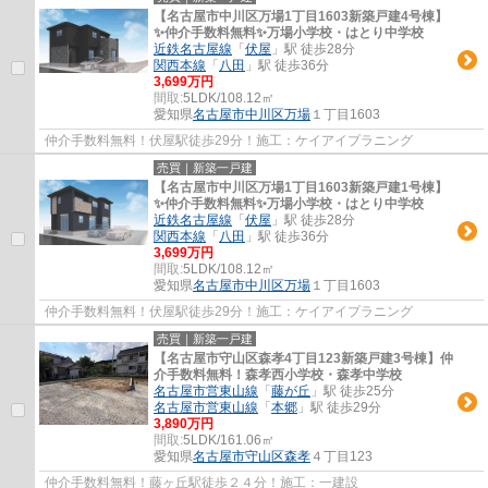
【名古屋市中川区万場1丁目1603新築戸建4号棟】
✨️仲介手数料無料✨️万場小学校・はとり中学校
近鉄名古屋線
「
伏屋
」駅 徒歩28分
関西本線
「
八田
」駅 徒歩36分
3,699万円
間取:
5LDK/108.12㎡
愛知県
名古屋市中川区
万場
１丁目1603
仲介手数料無料！伏屋駅徒歩29分！施工：ケイアイプラニング
売買｜新築一戸建
【名古屋市中川区万場1丁目1603新築戸建1号棟】
✨️仲介手数料無料✨️万場小学校・はとり中学校
近鉄名古屋線
「
伏屋
」駅 徒歩28分
関西本線
「
八田
」駅 徒歩36分
3,699万円
間取:
5LDK/108.12㎡
愛知県
名古屋市中川区
万場
１丁目1603
仲介手数料無料！伏屋駅徒歩29分！施工：ケイアイプラニング
売買｜新築一戸建
【名古屋市守山区森孝4丁目123新築戸建3号棟】仲
介手数料無料！森孝西小学校・森孝中学校
名古屋市営東山線
「
藤が丘
」駅 徒歩25分
名古屋市営東山線
「
本郷
」駅 徒歩29分
3,890万円
間取:
5LDK/161.06㎡
愛知県
名古屋市守山区
森孝
４丁目123
仲介手数料無料！藤ヶ丘駅徒歩２４分！施工：一建設