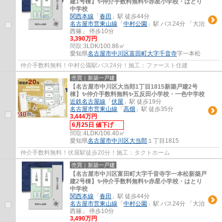
建1号棟】✨️仲介手数料無料✨️赤星小学校・はとり
中学校
関西本線
「
春田
」駅 徒歩44分
名古屋市営東山線
「
中村公園
」駅 バス24分 「大治
西篠」 停歩10分
3,390万円
間取:
3LDK/100.86㎡
愛知県
名古屋市中川区
富田町大字千音寺
字一本松
仲介手数料無料！中村公園駅バス24分！施工：ファースト住建
売買｜新築一戸建
【名古屋市中川区大当郎1丁目1815新築戸建2号
棟】✨️仲介手数料無料✨️五反田小学校・一色中学校
近鉄名古屋線
「
伏屋
」駅 徒歩19分
名古屋市営東山線
「
高畑
」駅 徒歩35分
3,444万円
6月25日 値下げ
間取:
4LDK/106.40㎡
愛知県
名古屋市中川区
大当郎
１丁目1815
仲介手数料無料！伏屋駅徒歩20分！施工：タクトホーム
売買｜新築一戸建
【名古屋市中川区富田町大字千音寺字一本松新築戸
建2号棟】✨️仲介手数料無料✨️赤星小学校・はとり
中学校
関西本線
「
春田
」駅 徒歩44分
名古屋市営東山線
「
中村公園
」駅 バス24分 「大治
西篠」 停歩10分
3,490万円