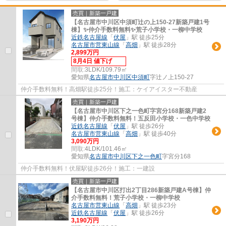
売買｜新築一戸建
【名古屋市中川区中須町辻の上150-27新築戸建1号
棟】✨️仲介手数料無料✨️荒子小学校・一柳中学校
近鉄名古屋線
「
伏屋
」駅 徒歩25分
名古屋市営東山線
「
高畑
」駅 徒歩28分
2,899万円
8月4日 値下げ
間取:
3LDK/109.79㎡
愛知県
名古屋市中川区
中須町
字辻ノ上150-27
仲介手数料無料！高畑駅徒歩25分！施工：ケイアイスター不動産
売買｜新築一戸建
【名古屋市中川区下之一色町字宮分168新築戸建2
号棟】仲介手数料無料！五反田小学校・一色中学校
近鉄名古屋線
「
伏屋
」駅 徒歩26分
名古屋市営東山線
「
高畑
」駅 徒歩40分
3,090万円
間取:
4LDK/101.46㎡
愛知県
名古屋市中川区
下之一色町
字宮分168
仲介手数料無料！伏屋駅徒歩26分！施工：一建設
売買｜新築一戸建
【名古屋市中川区打出2丁目286新築戸建A号棟】仲
介手数料無料！荒子小学校・一柳中学校
名古屋市営東山線
「
高畑
」駅 徒歩23分
近鉄名古屋線
「
伏屋
」駅 徒歩26分
3,190万円