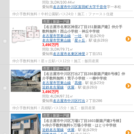
間取:
3LDK/100.44㎡
愛知県
名古屋市中川区
富田町大字千音寺
字一本松
仲介手数料無料！中村公園駅バス24分！施工：ファースト住建
売買｜新築一戸建
【名古屋市名東区神里2丁目151新築戸建】仲介手
数料無料！西山小学校・神丘中学校
名古屋市営東山線
「
一社
」駅 徒歩26分
名古屋市営東山線
「
星ヶ丘
」駅 徒歩28分
3,490万円
間取:
3LDK/79.71㎡
愛知県
名古屋市名東区
神里
２丁目151
仲介手数料無料！星ヶ丘駅バス12分！施工：飯田産業
売買｜新築一戸建
【名古屋市中川区打出2丁目286新築戸建B号棟】仲
介手数料無料！荒子小学校・一柳中学校
名古屋市営東山線
「
高畑
」駅 徒歩23分
近鉄名古屋線
「
伏屋
」駅 徒歩26分
3,490万円
間取:
4LDK/97.31㎡
愛知県
名古屋市中川区
打出
２丁目286
仲介手数料無料！高畑駅バス15分！施工：飯田産業
売買｜新築一戸建
【名古屋市中川区万場1丁目1603新築戸建3号棟】
✨️仲介手数料無料✨️万場小学校・はとり中学校
近鉄名古屋線
「
伏屋
」駅 徒歩28分