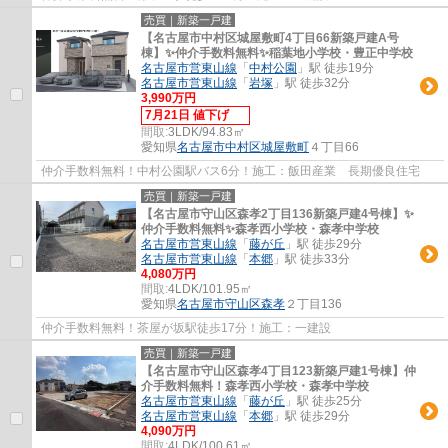
売買｜新築一戸建
【名古屋市中村区城屋敷町4丁目66新築戸建A号
棟】✨️仲介手数料無料✨️稲葉地小学校・豊正中学校
名古屋市営東山線
「
中村公園
」駅 徒歩19分
名古屋市営東山線
「
岩塚
」駅 徒歩32分
3,990万円
7月21日 値下げ
間取:
3LDK/94.83㎡
愛知県
名古屋市中村区
城屋敷町
４丁目66
仲介手数料無料！中村公園駅バス6分！施工：飯田産業 長期優良住宅
売買｜新築一戸建
【名古屋市守山区森孝2丁目136新築戸建4号棟】✨️
仲介手数料無料✨️森孝西小学校・森孝中学校
名古屋市営東山線
「
藤が丘
」駅 徒歩29分
名古屋市営東山線
「
本郷
」駅 徒歩33分
4,080万円
間取:
4LDK/101.95㎡
愛知県
名古屋市守山区
森孝
２丁目136
仲介手数料無料！茶屋が坂駅徒歩17分！施工：一建設
売買｜新築一戸建
【名古屋市守山区森孝4丁目123新築戸建1号棟】仲
介手数料無料！森孝西小学校・森孝中学校
名古屋市営東山線
「
藤が丘
」駅 徒歩25分
名古屋市営東山線
「
本郷
」駅 徒歩29分
4,090万円
間取:
4LDK/100.61㎡