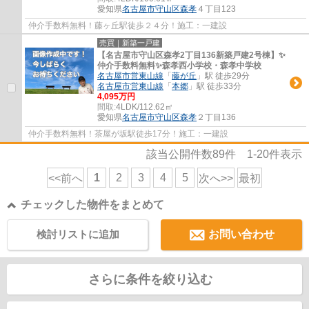
愛知県
名古屋市守山区
森孝
４丁目123
仲介手数料無料！藤ヶ丘駅徒歩２４分！施工：一建設
売買｜新築一戸建
【名古屋市守山区森孝2丁目136新築戸建2号棟】✨️
仲介手数料無料✨️森孝西小学校・森孝中学校
名古屋市営東山線
「
藤が丘
」駅 徒歩29分
名古屋市営東山線
「
本郷
」駅 徒歩33分
4,095万円
間取:
4LDK/112.62㎡
愛知県
名古屋市守山区
森孝
２丁目136
仲介手数料無料！茶屋が坂駅徒歩17分！施工：一建設
該当公開件数
89
件
1-20
件表示
1
2
3
4
5
<<前へ
次へ>>
最初
チェックした物件をまとめて
検討リストに追加
お問い合わせ
さらに条件を絞り込む