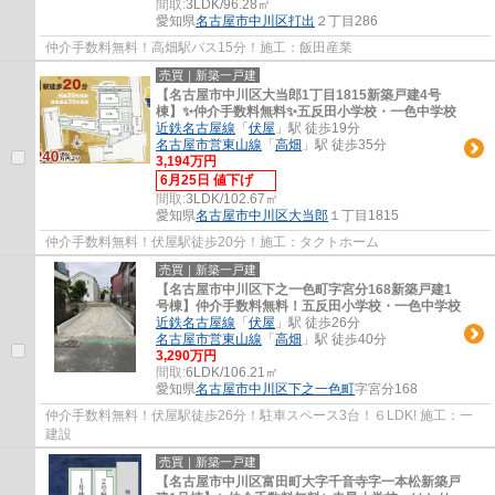
間取:
3LDK/96.28㎡
愛知県
名古屋市中川区
打出
２丁目286
仲介手数料無料！高畑駅バス15分！施工：飯田産業
売買｜新築一戸建
【名古屋市中川区大当郎1丁目1815新築戸建4号
棟】✨️仲介手数料無料✨️五反田小学校・一色中学校
近鉄名古屋線
「
伏屋
」駅 徒歩19分
名古屋市営東山線
「
高畑
」駅 徒歩35分
3,194万円
6月25日 値下げ
間取:
3LDK/102.67㎡
愛知県
名古屋市中川区
大当郎
１丁目1815
仲介手数料無料！伏屋駅徒歩20分！施工：タクトホーム
売買｜新築一戸建
【名古屋市中川区下之一色町字宮分168新築戸建1
号棟】仲介手数料無料！五反田小学校・一色中学校
近鉄名古屋線
「
伏屋
」駅 徒歩26分
名古屋市営東山線
「
高畑
」駅 徒歩40分
3,290万円
間取:
6LDK/106.21㎡
愛知県
名古屋市中川区
下之一色町
字宮分168
仲介手数料無料！伏屋駅徒歩26分！駐車スペース3台！６LDK! 施工：一
建設
売買｜新築一戸建
【名古屋市中川区富田町大字千音寺字一本松新築戸