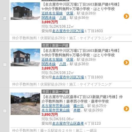
【名古屋市中川区万場1丁目1603新築戸建4号棟】
✨️仲介手数料無料✨️万場小学校・はとり中学校
近鉄名古屋線
「
伏屋
」駅 徒歩28分
関西本線
「
八田
」駅 徒歩36分
3,699万円
間取:
5LDK/108.12㎡
愛知県
名古屋市中川区
万場
１丁目1603
仲介手数料無料！伏屋駅徒歩29分！施工：ケイアイプラニング
売買｜新築一戸建
【名古屋市中川区万場1丁目1603新築戸建1号棟】
✨️仲介手数料無料✨️万場小学校・はとり中学校
近鉄名古屋線
「
伏屋
」駅 徒歩28分
関西本線
「
八田
」駅 徒歩36分
3,699万円
間取:
5LDK/108.12㎡
愛知県
名古屋市中川区
万場
１丁目1603
仲介手数料無料！伏屋駅徒歩29分！施工：ケイアイプラニング
売買｜新築一戸建
【名古屋市守山区森孝4丁目123新築戸建3号棟】仲
介手数料無料！森孝西小学校・森孝中学校
名古屋市営東山線
「
藤が丘
」駅 徒歩25分
名古屋市営東山線
「
本郷
」駅 徒歩29分
3,890万円
間取:
5LDK/161.06㎡
愛知県
名古屋市守山区
森孝
４丁目123
仲介手数料無料！藤ヶ丘駅徒歩２４分！施工：一建設