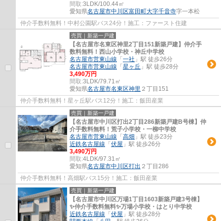
間取:
3LDK/100.44㎡
愛知県
名古屋市中川区
富田町大字千音寺
字一本松
仲介手数料無料！中村公園駅バス24分！施工：ファースト住建
売買｜新築一戸建
【名古屋市名東区神里2丁目151新築戸建】仲介手
数料無料！西山小学校・神丘中学校
名古屋市営東山線
「
一社
」駅 徒歩26分
名古屋市営東山線
「
星ヶ丘
」駅 徒歩28分
3,490万円
間取:
3LDK/79.71㎡
愛知県
名古屋市名東区
神里
２丁目151
仲介手数料無料！星ヶ丘駅バス12分！施工：飯田産業
売買｜新築一戸建
【名古屋市中川区打出2丁目286新築戸建B号棟】仲
介手数料無料！荒子小学校・一柳中学校
名古屋市営東山線
「
高畑
」駅 徒歩23分
近鉄名古屋線
「
伏屋
」駅 徒歩26分
3,490万円
間取:
4LDK/97.31㎡
愛知県
名古屋市中川区
打出
２丁目286
仲介手数料無料！高畑駅バス15分！施工：飯田産業
売買｜新築一戸建
【名古屋市中川区万場1丁目1603新築戸建3号棟】
✨️仲介手数料無料✨️万場小学校・はとり中学校
近鉄名古屋線
「
伏屋
」駅 徒歩28分