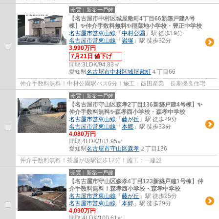
売買｜新築一戸建
【名古屋市中村区城屋敷町4丁目66新築戸建A号
棟】✨️仲介手数料無料✨️稲葉地小学校・豊正中学校
名古屋市営東山線
「
中村公園
」駅 徒歩19分
名古屋市営東山線
「
岩塚
」駅 徒歩32分
3,990万円
7月21日 値下げ
間取:
3LDK/94.83㎡
愛知県
名古屋市中村区
城屋敷町
４丁目66
仲介手数料無料！中村公園駅バス6分！施工：飯田産業 長期優良住宅
売買｜新築一戸建
【名古屋市守山区森孝2丁目136新築戸建4号棟】✨️
仲介手数料無料✨️森孝西小学校・森孝中学校
名古屋市営東山線
「
藤が丘
」駅 徒歩29分
名古屋市営東山線
「
本郷
」駅 徒歩33分
4,080万円
間取:
4LDK/101.95㎡
愛知県
名古屋市守山区
森孝
２丁目136
仲介手数料無料！茶屋が坂駅徒歩17分！施工：一建設
売買｜新築一戸建
【名古屋市守山区森孝4丁目123新築戸建1号棟】仲
介手数料無料！森孝西小学校・森孝中学校
名古屋市営東山線
「
藤が丘
」駅 徒歩25分
名古屋市営東山線
「
本郷
」駅 徒歩29分
4,090万円
間取:
4LDK/100.61㎡