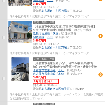
関西本線
「
八田
」駅 徒歩36分
3,499万円
間取:
5LDK/107.85㎡
愛知県
名古屋市中川区
万場
１丁目1603
仲介手数料無料！伏屋駅徒歩29分！施工：ケイアイプラニング
売買｜新築一戸建
【名古屋市中川区万場1丁目1603新築戸建2号棟】
✨️仲介手数料無料✨️万場小学校・はとり中学校
近鉄名古屋線
「
伏屋
」駅 徒歩28分
関西本線
「
八田
」駅 徒歩36分
3,499万円
間取:
5LDK/101.43㎡
愛知県
名古屋市中川区
万場
１丁目1603
仲介手数料無料！伏屋駅徒歩29分！施工：ケイアイプラニング
売買｜新築一戸建
【名古屋市名東区猪子石1丁目2104新築戸建2号
棟】✨️仲介手数料無料✨️猪子石小学校・猪高中学校
名古屋市営東山線
「
上社
」駅 徒歩24分
名古屋市営東山線
「
本郷
」駅 徒歩28分
3,680万円
8月1日 値下げ
間取:
4LDK/96.04㎡
愛知県
名古屋市名東区
猪子石
１丁目2104
仲介手数料無料！上社駅徒歩25分！施工：ホーク・ワン 食洗機や床暖房
など設備が充実しています。
売買｜新築一戸建