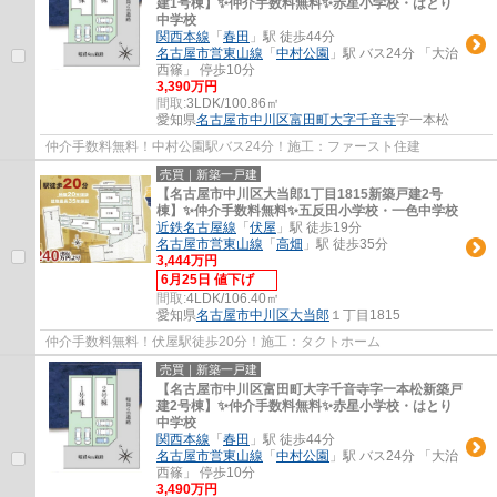
建1号棟】✨️仲介手数料無料✨️赤星小学校・はとり
中学校
関西本線
「
春田
」駅 徒歩44分
名古屋市営東山線
「
中村公園
」駅 バス24分 「大治
西篠」 停歩10分
3,390万円
間取:
3LDK/100.86㎡
愛知県
名古屋市中川区
富田町大字千音寺
字一本松
仲介手数料無料！中村公園駅バス24分！施工：ファースト住建
売買｜新築一戸建
【名古屋市中川区大当郎1丁目1815新築戸建2号
棟】✨️仲介手数料無料✨️五反田小学校・一色中学校
近鉄名古屋線
「
伏屋
」駅 徒歩19分
名古屋市営東山線
「
高畑
」駅 徒歩35分
3,444万円
6月25日 値下げ
間取:
4LDK/106.40㎡
愛知県
名古屋市中川区
大当郎
１丁目1815
仲介手数料無料！伏屋駅徒歩20分！施工：タクトホーム
売買｜新築一戸建
【名古屋市中川区富田町大字千音寺字一本松新築戸
建2号棟】✨️仲介手数料無料✨️赤星小学校・はとり
中学校
関西本線
「
春田
」駅 徒歩44分
名古屋市営東山線
「
中村公園
」駅 バス24分 「大治
西篠」 停歩10分
3,490万円