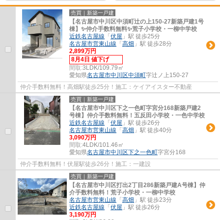
売買｜新築一戸建
【名古屋市中川区中須町辻の上150-27新築戸建1号
棟】✨️仲介手数料無料✨️荒子小学校・一柳中学校
近鉄名古屋線
「
伏屋
」駅 徒歩25分
名古屋市営東山線
「
高畑
」駅 徒歩28分
2,899万円
8月4日 値下げ
間取:
3LDK/109.79㎡
愛知県
名古屋市中川区
中須町
字辻ノ上150-27
仲介手数料無料！高畑駅徒歩25分！施工：ケイアイスター不動産
売買｜新築一戸建
【名古屋市中川区下之一色町字宮分168新築戸建2
号棟】仲介手数料無料！五反田小学校・一色中学校
近鉄名古屋線
「
伏屋
」駅 徒歩26分
名古屋市営東山線
「
高畑
」駅 徒歩40分
3,090万円
間取:
4LDK/101.46㎡
愛知県
名古屋市中川区
下之一色町
字宮分168
仲介手数料無料！伏屋駅徒歩26分！施工：一建設
売買｜新築一戸建
【名古屋市中川区打出2丁目286新築戸建A号棟】仲
介手数料無料！荒子小学校・一柳中学校
名古屋市営東山線
「
高畑
」駅 徒歩23分
近鉄名古屋線
「
伏屋
」駅 徒歩26分
3,190万円