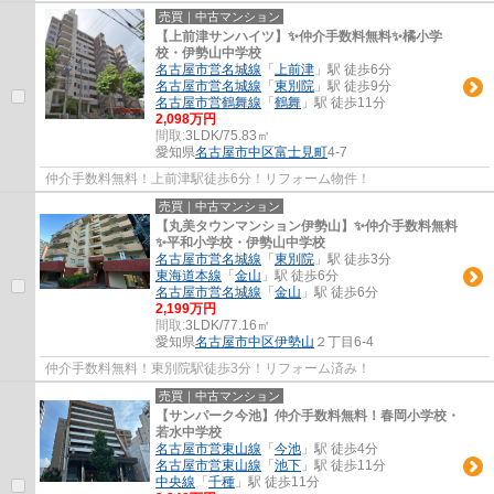
売買｜中古マンション
【上前津サンハイツ】✨️仲介手数料無料✨️橘小学
校・伊勢山中学校
名古屋市営名城線
「
上前津
」駅 徒歩6分
名古屋市営名城線
「
東別院
」駅 徒歩9分
名古屋市営鶴舞線
「
鶴舞
」駅 徒歩11分
2,098万円
間取:
3LDK/75.83㎡
愛知県
名古屋市中区
富士見町
4-7
仲介手数料無料！上前津駅徒歩6分！リフォーム物件！
売買｜中古マンション
【丸美タウンマンション伊勢山】✨️仲介手数料無料
✨️平和小学校・伊勢山中学校
名古屋市営名城線
「
東別院
」駅 徒歩3分
東海道本線
「
金山
」駅 徒歩6分
名古屋市営名城線
「
金山
」駅 徒歩6分
2,199万円
間取:
3LDK/77.16㎡
愛知県
名古屋市中区
伊勢山
２丁目6-4
仲介手数料無料！東別院駅徒歩3分！リフォーム済み！
売買｜中古マンション
【サンパーク今池】仲介手数料無料！春岡小学校・
若水中学校
名古屋市営東山線
「
今池
」駅 徒歩4分
名古屋市営東山線
「
池下
」駅 徒歩11分
中央線
「
千種
」駅 徒歩11分