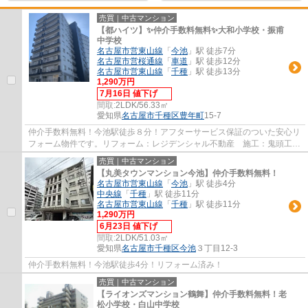
売買｜中古マンション
【都ハイツ】✨️仲介手数料無料✨️大和小学校・振甫
中学校
名古屋市営東山線
「
今池
」駅 徒歩7分
名古屋市営桜通線
「
車道
」駅 徒歩12分
名古屋市営東山線
「
千種
」駅 徒歩13分
1,290万円
7月16日 値下げ
間取:
2LDK/56.33㎡
愛知県
名古屋市千種区
豊年町
15-7
仲介手数料無料！今池駅徒歩８分！アフターサービス保証のついた安心リ
フォーム物件です。リフォーム：レジデンシャル不動産 施工：鬼頭工務
店 分譲主：野松建設㈱
売買｜中古マンション
【丸美タウンマンション今池】仲介手数料無料！
名古屋市営東山線
「
今池
」駅 徒歩4分
中央線
「
千種
」駅 徒歩11分
名古屋市営東山線
「
千種
」駅 徒歩11分
1,290万円
6月23日 値下げ
間取:
2LDK/51.03㎡
愛知県
名古屋市千種区
今池
３丁目12-3
仲介手数料無料！今池駅徒歩4分！リフォーム済み！
売買｜中古マンション
【ライオンズマンション鶴舞】仲介手数料無料！老
松小学校・白山中学校