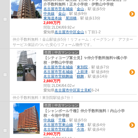
介手数料無料！正木小学校・伊勢山中学校
名古屋市営名城線
「
金山
」駅 徒歩5分
中央線
「
金山
」駅 徒歩9分
東海道本線
「
尾頭橋
」駅 徒歩13分
2,699万円
間取:
2LDK/69.92㎡
愛知県
名古屋市中区
金山
１丁目1-2
仲介手数料無料！金山駅徒歩5分！リフォーム：イーグランド アフター
サービス保証のついた安心リフォーム物件です。
売買｜中古マンション
【シティコープ富士見】✨️仲介手数料無料✨️橘小学
校・伊勢山中学校
名古屋市営名城線
「
東別院
」駅 徒歩7分
名古屋市営名城線
「
上前津
」駅 徒歩8分
名古屋市営鶴舞線
「
鶴舞
」駅 徒歩14分
2,880万円
間取:
2LDK/64.02㎡
愛知県
名古屋市中区
富士見町
6-24
仲介手数料無料！東別院駅徒歩7分！
売買｜中古マンション
【シャンボール千種】仲介手数料無料！内山小学
校・今池中学校
中央線
「
千種
」駅 徒歩5分
名古屋市営東山線
「
千種
」駅 徒歩4分
名古屋市営桜通線
「
今池
」駅 徒歩4分
2,990万円