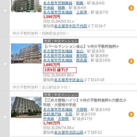
名古屋市営鶴舞線
「
鶴舞
」駅 徒歩4分
中央線
「
鶴舞
」駅 徒歩4分
名古屋市営名城線
「
上前津
」駅 徒歩7分
1,590万円
間取:
2LDK/53.51㎡
愛知県
名古屋市中区
千代田
２丁目18-7
仲介手数料無料！鶴舞駅徒歩5分！
売買｜中古マンション
【パールマンション金山】✨️仲介手数料無料✨️
名古屋市営名城線
「
金山
」駅 徒歩3分
名古屋市営名城線
「
東別院
」駅 徒歩8分
名古屋市営名城線
「
西高蔵
」駅 徒歩18分
1,680万円
3月9日 値下げ
間取:
2LDK/64.80㎡
愛知県
名古屋市中区
金山
２丁目10-18
仲介手数料無料！金山駅徒歩３分！
売買｜中古マンション
【三井大曽根ハイツ】✨️仲介手数料無料✨️六郷北小
学校・大曽根中学校
名古屋市営名城線
「
大曽根
」駅 徒歩14分
名鉄瀬戸線
「
矢田
」駅 徒歩13分
中央線
「
大曽根
」駅 徒歩17分
1,780万円
間取:
3LDK/74.08㎡
愛知県
名古屋市北区
山田
４丁目9-21