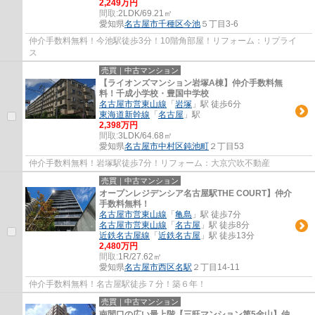
2,249万円
間取:
2LDK/69.21㎡
愛知県
名古屋市千種区
今池
５丁目3-6
仲介手数料無料！今池駅徒歩3分！10階角部屋！リフォーム：リプライ
ス
売買｜中古マンション
【ライオンズマンション岩塚A棟】仲介手数料無
料！千成小学校・豊国中学校
名古屋市営東山線
「
岩塚
」駅 徒歩6分
東海道新幹線
「
名古屋
」駅
2,398万円
間取:
3LDK/64.68㎡
愛知県
名古屋市中村区
鈍池町
２丁目53
仲介手数料無料！岩塚駅徒歩7分！リフォーム：大京穴吹不動産
売買｜中古マンション
オープンレジデンシア名古屋駅THE COURT】仲介
手数料無料！
名古屋市営東山線
「
亀島
」駅 徒歩7分
名古屋市営東山線
「
名古屋
」駅 徒歩8分
近鉄名古屋線
「
近鉄名古屋
」駅 徒歩13分
2,480万円
間取:
1R/27.62㎡
愛知県
名古屋市西区
名駅
２丁目14-11
仲介手数料無料！名古屋駅徒歩７分！築６年！
売買｜中古マンション
南間口の広い最上階【三旺マンション第5金山】仲