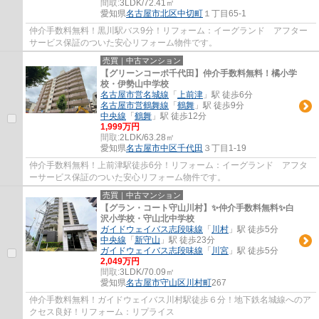
間取:
3LDK/72.41㎡
愛知県
名古屋市北区
中切町
１丁目65-1
仲介手数料無料！黒川駅バス9分！リフォーム：イーグランド アフター
サービス保証のついた安心リフォーム物件です。
売買｜中古マンション
【グリーンコーポ千代田】仲介手数料無料！橘小学
校・伊勢山中学校
名古屋市営名城線
「
上前津
」駅 徒歩6分
名古屋市営鶴舞線
「
鶴舞
」駅 徒歩9分
中央線
「
鶴舞
」駅 徒歩12分
1,999万円
間取:
2LDK/63.28㎡
愛知県
名古屋市中区
千代田
３丁目1-19
仲介手数料無料！上前津駅徒歩6分！リフォーム：イーグランド アフタ
ーサービス保証のついた安心リフォーム物件です。
売買｜中古マンション
【グラン・コート守山川村】✨️仲介手数料無料✨️白
沢小学校・守山北中学校
ガイドウェイバス志段味線
「
川村
」駅 徒歩5分
中央線
「
新守山
」駅 徒歩23分
ガイドウェイバス志段味線
「
川宮
」駅 徒歩5分
2,049万円
間取:
3LDK/70.09㎡
愛知県
名古屋市守山区
川村町
267
仲介手数料無料！ガイドウェイバス川村駅徒歩６分！地下鉄名城線へのア
クセス良好！リフォーム：リプライス