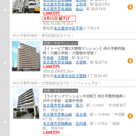
名古屋市営名城線
「
上前津
」駅 徒歩13分
名古屋市営名城線
「
金山
」駅 徒歩14分
1,998万円
6月11日 値下げ
間取:
4LDK/79.25㎡
愛知県
名古屋市中区
平和
２丁目2-8
仲介手数料無料！東別院駅徒歩５分！
売買｜中古マンション
【イトーピア第2大曽根マンション】仲介手数料無
料！六郷小学校・大曽根中学校！
中央線
「
大曽根
」駅 徒歩7分
名古屋市営名城線
「
大曽根
」駅 徒歩7分
1,998万円
間取:
2LDK/55.26㎡
愛知県
名古屋市北区
大曽根
４丁目16-43
仲介手数料無料！大曽根駅徒歩7分！リフォーム予定！
売買｜中古マンション
【ライオンズマンション中切町】仲介手数料無料！
川中小学校・志賀中学校
名古屋市営名城線
「
黒川
」駅 バス9分 「中切町四丁
目」 停歩7分
名古屋市営東山線
「
名古屋
」駅 バス44分 「中切町
4丁目」 停歩7分
名古屋市営鶴舞線
「
庄内通
」駅 バス8分 「福徳
町」 停歩5分
1,999万円