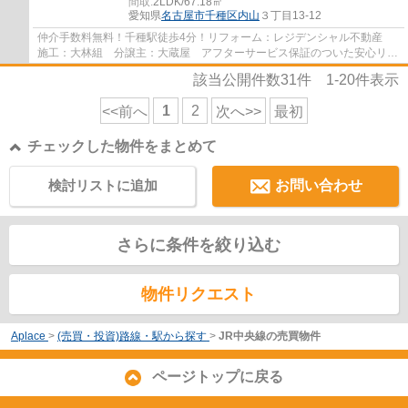
間取:
2LDK/67.18㎡
愛知県
名古屋市千種区
内山
３丁目13-12
仲介手数料無料！千種駅徒歩4分！リフォーム：レジデンシャル不動産
施工：大林組 分譲主：大蔵屋 アフターサービス保証のついた安心リフ
ォーム物件です。
該当公開件数
31
件
1-20
件表示
1
2
<<前へ
次へ>>
最初
チェックした物件をまとめて
検討リストに追加
お問い合わせ
さらに条件を絞り込む
物件リクエスト
Aplace
>
(売買・投資)路線・駅から探す
>
JR中央線の売買物件
ページトップに戻る