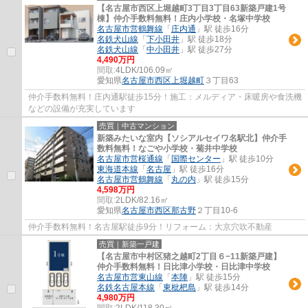
【名古屋市西区上堀越町3丁目3丁目63新築戸建1号
棟】仲介手数料無料！庄内小学校・名塚中学校
名古屋市営鶴舞線
「
庄内通
」駅 徒歩16分
名鉄犬山線
「
下小田井
」駅 徒歩18分
名鉄犬山線
「
中小田井
」駅 徒歩27分
4,490万円
間取:
4LDK/106.09㎡
愛知県
名古屋市西区
上堀越町
３丁目63
仲介手数料無料！庄内通駅徒歩15分！施工：メルディア・床暖房や食洗機
などの設備が充実しています
売買｜中古マンション
新築みたいな室内【ソシアルセイワ名駅北】仲介手
数料無料！なごや小学校・菊井中学校
名古屋市営桜通線
「
国際センター
」駅 徒歩10分
東海道本線
「
名古屋
」駅 徒歩16分
名古屋市営鶴舞線
「
丸の内
」駅 徒歩15分
4,598万円
間取:
2LDK/82.16㎡
愛知県
名古屋市西区
那古野
２丁目10-6
仲介手数料無料！名古屋駅徒歩9分！リフォーム：大京穴吹不動産
売買｜新築一戸建
【名古屋市中村区猪之越町2丁目６−11新築戸建】
仲介手数料無料！日比津小学校・日比津中学校
名古屋市営東山線
「
本陣
」駅 徒歩15分
名鉄名古屋本線
「
東枇杷島
」駅 徒歩14分
4,980万円
間取:
2LDK/118.30㎡