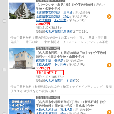
売買｜中古マンション
【パークシティ鳥見A棟】仲介手数料無料！庄内小
学校・名塚中学校
名古屋市営鶴舞線
「
庄内通
」駅 徒歩8分
名古屋市営鶴舞線
「
浄心
」駅 徒歩20分
名鉄犬山線
「
下小田井
」駅 徒歩23分
2,890万円
間取:
3LDK/88.83㎡
愛知県
名古屋市西区
鳥見町
２丁目22-1
仲介手数料無料！庄内通駅徒歩8分！施工：竹中・東レ・三井・熊谷組
分譲主：三井不動産・三東都市開発 リフォーム：レジデンシャル不動
産 アフターサービス保証のついた安心リフォ...
売買｜新築一戸建
【名古屋市西区こも原町90新築戸建】✨️仲介手数料
無料✨️中小田井小学校・山田中学校
東海道本線
「
枇杷島
」駅 徒歩13分
名鉄犬山線
「
下小田井
」駅 徒歩16分
3,599万円
8月4日 値下げ
間取:
4LDK/105.77㎡
愛知県
名古屋市西区
こも原町
90
仲介手数料無料！枇杷島駅徒歩12分！施工：ケイアイプランニング 長期
優良住宅 食洗機などの設備充実！
売買｜新築一戸建
【名古屋市中村区新富町3丁目6−11新築戸建】仲介
手数料無料！日比津小学校・日比津中学校
名鉄名古屋本線
「
東枇杷島
」駅 徒歩10分
名鉄名古屋本線
「
栄生
」駅 徒歩15分