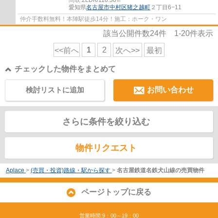
愛知県
名古屋市中村区
猪之越町
２丁目6−11
仲介手数料無料！本陣駅徒歩14分！施工：ホーク・ワン
該当公開件数
24
件
1-20
件表示
1
2
<<前へ
次へ>>
最初
チェックした物件をまとめて
検討リストに追加
お問い合わせ
さらに条件を絞り込む
物件リクエスト
Aplace
>
(売買・投資)路線・駅から探す
>
名古屋鉄道名鉄犬山線の売買物件
ページトップに戻る
営業時間:9：00～19：00