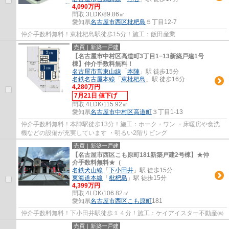
4,090万円
間取:
3LDK/89.86㎡
愛知県
名古屋市西区
枇杷島
５丁目12-7
仲介手数料無料！東枇杷島駅徒歩15分！施工：飯田産業
売買｜新築一戸建
【名古屋市中村区高道町3丁目1−13新築戸建1号
棟】仲介手数料無料！
名古屋市営東山線
「
本陣
」駅 徒歩15分
名鉄名古屋本線
「
東枇杷島
」駅 徒歩16分
4,280万円
7月21日 値下げ
間取:
4LDK/115.92㎡
愛知県
名古屋市中村区
高道町
３丁目1-13
仲介手数料無料！本陣駅徒歩13分！施工：ホーク・ワン ・床暖房や食洗
機などの設備が充実しています ・明るい2階リビング
売買｜新築一戸建
【名古屋市西区こも原町181新築戸建2号棟】★仲
介手数料無料★（
名鉄犬山線
「
下小田井
」駅 徒歩15分
東海道本線
「
枇杷島
」駅 徒歩15分
4,399万円
間取:
4LDK/106.82㎡
愛知県
名古屋市西区
こも原町
181
仲介手数料無料！下小田井駅徒歩１４分！施工：ケイアイスター不動産㈱
売買｜新築一戸建