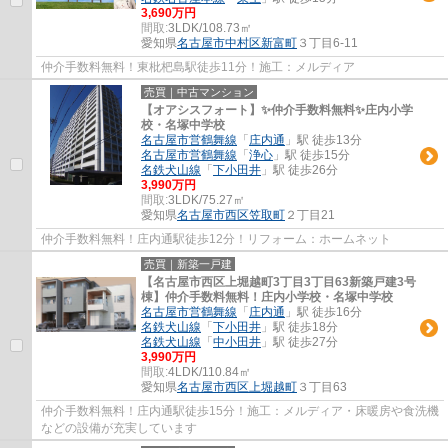
3,690万円
間取:
3LDK/108.73㎡
愛知県
名古屋市中村区
新富町
３丁目6-11
仲介手数料無料！東枇杷島駅徒歩11分！施工：メルディア
売買｜中古マンション
【オアシスフォート】✨️仲介手数料無料✨️庄内小学
校・名塚中学校
名古屋市営鶴舞線
「
庄内通
」駅 徒歩13分
名古屋市営鶴舞線
「
浄心
」駅 徒歩15分
名鉄犬山線
「
下小田井
」駅 徒歩26分
3,990万円
間取:
3LDK/75.27㎡
愛知県
名古屋市西区
笠取町
２丁目21
仲介手数料無料！庄内通駅徒歩12分！リフォーム：ホームネット
売買｜新築一戸建
【名古屋市西区上堀越町3丁目3丁目63新築戸建3号
棟】仲介手数料無料！庄内小学校・名塚中学校
名古屋市営鶴舞線
「
庄内通
」駅 徒歩16分
名鉄犬山線
「
下小田井
」駅 徒歩18分
名鉄犬山線
「
中小田井
」駅 徒歩27分
3,990万円
間取:
4LDK/110.84㎡
愛知県
名古屋市西区
上堀越町
３丁目63
仲介手数料無料！庄内通駅徒歩15分！施工：メルディア・床暖房や食洗機
などの設備が充実しています