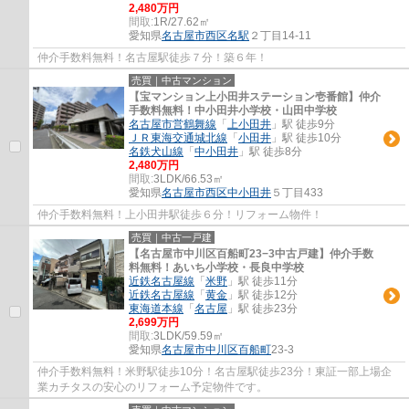
2,480万円
間取:
1R/27.62㎡
愛知県
名古屋市西区
名駅
２丁目14-11
仲介手数料無料！名古屋駅徒歩７分！築６年！
売買｜中古マンション
【宝マンション上小田井ステーション壱番館】仲介
手数料無料！中小田井小学校・山田中学校
名古屋市営鶴舞線
「
上小田井
」駅 徒歩9分
ＪＲ東海交通城北線
「
小田井
」駅 徒歩10分
名鉄犬山線
「
中小田井
」駅 徒歩8分
2,480万円
間取:
3LDK/66.53㎡
愛知県
名古屋市西区
中小田井
５丁目433
仲介手数料無料！上小田井駅徒歩６分！リフォーム物件！
売買｜中古一戸建
【名古屋市中川区百船町23−3中古戸建】仲介手数
料無料！あいち小学校・長良中学校
近鉄名古屋線
「
米野
」駅 徒歩11分
近鉄名古屋線
「
黄金
」駅 徒歩12分
東海道本線
「
名古屋
」駅 徒歩23分
2,699万円
間取:
3LDK/59.59㎡
愛知県
名古屋市中川区
百船町
23-3
仲介手数料無料！米野駅徒歩10分！名古屋駅徒歩23分！東証一部上場企
業カチタスの安心のリフォーム予定物件です。