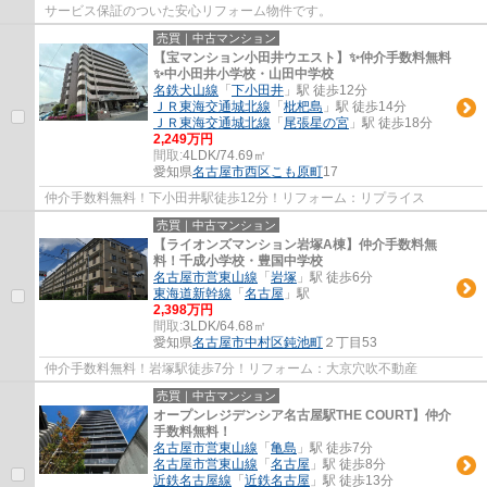
サービス保証のついた安心リフォーム物件です。
売買｜中古マンション
【宝マンション小田井ウエスト】✨️仲介手数料無料
✨️中小田井小学校・山田中学校
名鉄犬山線
「
下小田井
」駅 徒歩12分
ＪＲ東海交通城北線
「
枇杷島
」駅 徒歩14分
ＪＲ東海交通城北線
「
尾張星の宮
」駅 徒歩18分
2,249万円
間取:
4LDK/74.69㎡
愛知県
名古屋市西区
こも原町
17
仲介手数料無料！下小田井駅徒歩12分！リフォーム：リプライス
売買｜中古マンション
【ライオンズマンション岩塚A棟】仲介手数料無
料！千成小学校・豊国中学校
名古屋市営東山線
「
岩塚
」駅 徒歩6分
東海道新幹線
「
名古屋
」駅
2,398万円
間取:
3LDK/64.68㎡
愛知県
名古屋市中村区
鈍池町
２丁目53
仲介手数料無料！岩塚駅徒歩7分！リフォーム：大京穴吹不動産
売買｜中古マンション
オープンレジデンシア名古屋駅THE COURT】仲介
手数料無料！
名古屋市営東山線
「
亀島
」駅 徒歩7分
名古屋市営東山線
「
名古屋
」駅 徒歩8分
近鉄名古屋線
「
近鉄名古屋
」駅 徒歩13分