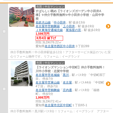
売買｜中古マンション
すばらしい眺め【ライオンズガーデン中小田井A
棟】✨️仲介手数料無料✨️中小田井小学校・山田中学
校
名鉄犬山線
「
中小田井
」駅 徒歩13分
名古屋市営鶴舞線
「
上小田井
」駅 徒歩19分
ＪＲ東海交通城北線
「
尾張星の宮
」駅 徒歩19分
1,599万円
8月4日 値下げ
間取:
3LDK/76.22㎡
愛知県
名古屋市西区
中小田井
３丁目289
仲介手数料無料！中小田井駅徒歩12分！アフターサービス保証のついた安
心リフォーム物件です。リフォーム：イーグランド
売買｜中古マンション
【ライオンズマンション中切町】仲介手数料無料！
川中小学校・志賀中学校
名古屋市営名城線
「
黒川
」駅 バス9分 「中切町四丁
目」 停歩7分
名古屋市営東山線
「
名古屋
」駅 バス44分 「中切町
4丁目」 停歩7分
名古屋市営鶴舞線
「
庄内通
」駅 バス8分 「福徳
町」 停歩5分
1,999万円
間取:
3LDK/72.41㎡
愛知県
名古屋市北区
中切町
１丁目65-1
仲介手数料無料！黒川駅バス9分！リフォーム：イーグランド アフター