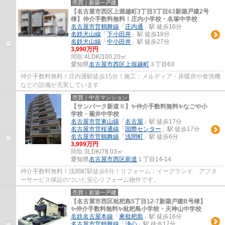
売買｜新築一戸建
【名古屋市西区上堀越町3丁目3丁目63新築戸建2号
棟】仲介手数料無料！庄内小学校・名塚中学校
名古屋市営鶴舞線
「
庄内通
」駅 徒歩16分
名鉄犬山線
「
下小田井
」駅 徒歩18分
名鉄犬山線
「
中小田井
」駅 徒歩27分
3,990万円
間取:
4LDK/100.20㎡
愛知県
名古屋市西区
上堀越町
３丁目63
仲介手数料無料！庄内通駅徒歩15分！施工：メルディア・床暖房や食洗機
などの設備が充実しています
売買｜中古マンション
【サンパーク新道Ⅱ】✨️仲介手数料無料✨️なごや小
学校・菊井中学校
名古屋市営東山線
「
名古屋
」駅 徒歩17分
名古屋市営桜通線
「
国際センター
」駅 徒歩17分
名古屋市営鶴舞線
「
浅間町
」駅 徒歩6分
3,999万円
間取:
3LDK/78.03㎡
愛知県
名古屋市西区
新道
１丁目14-14
仲介手数料無料！浅間町駅徒歩6分！リフォーム：イーグランド アフタ
ーサービス保証のついた安心リフォーム物件です。
売買｜新築一戸建
【名古屋市西区枇杷島5丁目12-7新築戸建B号棟】
✨️仲介手数料無料✨️枇杷島小学校・天神山中学校
名鉄名古屋本線
「
東枇杷島
」駅 徒歩16分
名古屋市営鶴舞線
「
浄心
」駅 徒歩17分