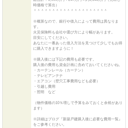
時価格で算出）
＾＾＾＾＾＾＾＾＾＾＾＾＾＾＾＾＾＾＾＾
※概算なので、銀行や借入によって費用は異なりま
す。
火災保険料も会社や選び方により幅があります。
目安にしてください。
あなたに一番あった借入方法を見つけて少しでもお得
に購入できますように！
※購入後には下記の費用も必要です。
購入後の費用も資金計画に含めておいてくださいね。
・カーテンレール（カーテン）
・テレビアンテナ
・エアコン（壁穴工事費用なども必要）
・引越し費用
・照明 など
（物件価格の10％増しで予算をみておくと余裕があり
ます）
※詳細はブログ『新築戸建購入後に必要な費用一覧』
をご参考ください。