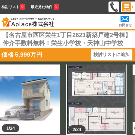
0
1
検討リスト
最近見た物件
お問合せ
【名古屋市西区栄生1丁目2623新築戸建2号棟】
仲介手数料無料！栄生小学校・天神山中学校
価格
5,999
万円
検討リストに追加
1/24
2/24