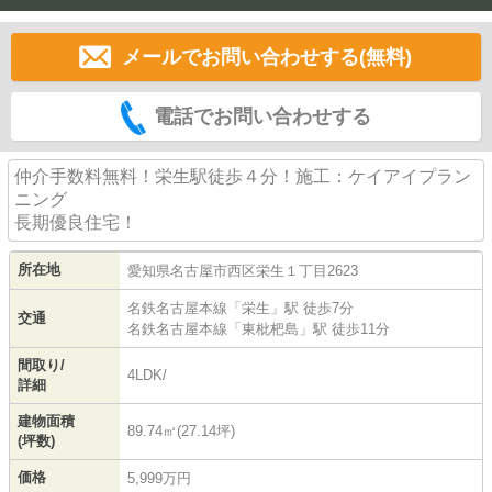
メールでお問い合わせする(無料)
電話でお問い合わせする
仲介手数料無料！栄生駅徒歩４分！施工：ケイアイプラン
ニング
長期優良住宅！
所在地
愛知県
名古屋市西区
栄生
１丁目2623
名鉄名古屋本線
「
栄生
」駅 徒歩7分
交通
名鉄名古屋本線
「
東枇杷島
」駅 徒歩11分
間取り/
4LDK/
詳細
建物面積
89.74㎡(27.14坪)
(坪数)
価格
5,999万円