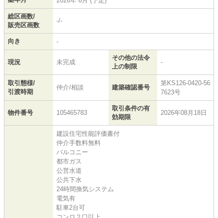
2026年 6月 (予定)
総区画数/
-/-
販売区画数
向き
-
その他の法令
現況
未完成
-
上の制限
取引態様/
第KS126-0420-56
仲介/相談
建築確認番号
引渡時期
7623号
取引条件の有
物件番号
105465783
2026年08月18日
効期限
建設住宅性能評価書付
仲介手数料無料
バルコニー
都市ガス
公営水道
公共下水
24時間換気システム
電気有
駐車2台可
コンロ２口以上