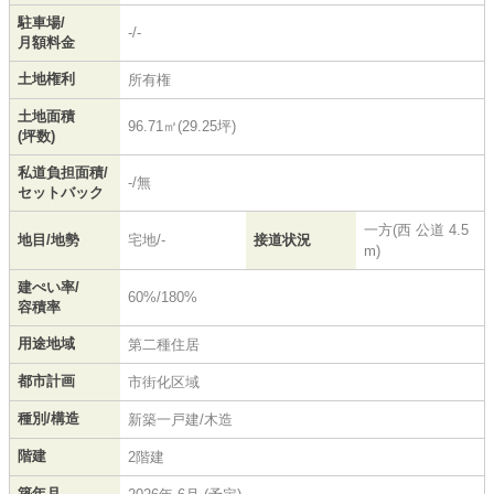
駐車場/
-/-
月額料金
土地権利
所有権
土地面積
96.71㎡(29.25坪)
(坪数)
私道負担面積/
-/無
セットバック
一方(西 公道 4.5
地目/地勢
宅地/-
接道状況
m)
建ぺい率/
60%/180%
容積率
用途地域
第二種住居
都市計画
市街化区域
種別/構造
新築一戸建/木造
階建
2階建
築年月