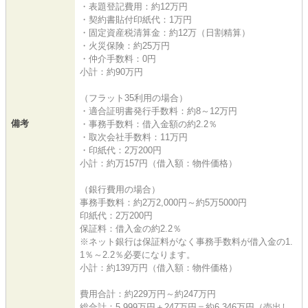
・表題登記費用：約12万円
・契約書貼付印紙代：1万円
・固定資産税清算金：約12万（日割精算）
・火災保険：約25万円
・仲介手数料：0円
小計：約90万円
（フラット35利用の場合）
・適合証明書発行手数料：約8～12万円
備考
・事務手数料：借入金額の約2.2％
・取次会社手数料：11万円
・印紙代：2万200円
小計：約万157円（借入額：物件価格）
（銀行費用の場合）
事務手数料：約2万2,000円～約5万5000円
印紙代：2万200円
保証料：借入金の約2.2％
※ネット銀行は保証料がなく事務手数料が借入金の1.
1％～2.2％必要になります。
小計：約139万円（借入額：物件価格）
費用合計：約229万円～約247万円
総合計：5,999万円＋247万円＝約6,346万円（売出し