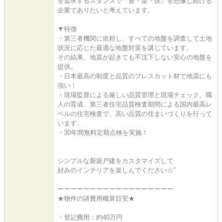
を追求するスタンスで「豊・楽・快」を想像し続ける
企業でありたいと考えています。
▼特徴
・第三者機関に依頼し、すべての地盤を調査して土地
状況に応じた最適な地盤対策を講じています。
その結果、地震が起きても不沈下しない安心の地盤を
提供。
・日本最高の制度と品質のプレスカット材で地震にも
強い！
・現場監督による厳しい品質管理と現場チェック、職
人の育成、第三者住宅品質検査期間による国内最高レ
ベルの住宅検査で、高い品質の住まいづくりを行って
います。
・30年間無料定期点検を実施！
シンプルな新築戸建をカスタマイズして
好みのインテリアを楽しんでください☆”
ーーーーーーーーーーーーーーーーーー
★物件の諸費用概算目安★
・登記費用：約40万円