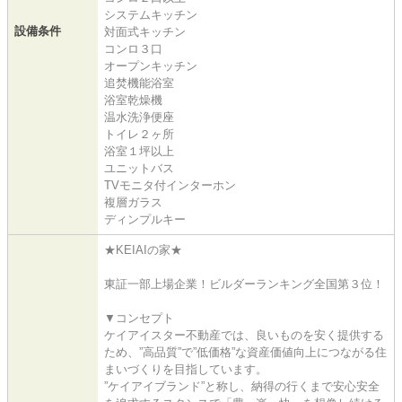
システムキッチン
設備条件
対面式キッチン
コンロ３口
オープンキッチン
追焚機能浴室
浴室乾燥機
温水洗浄便座
トイレ２ヶ所
浴室１坪以上
ユニットバス
TVモニタ付インターホン
複層ガラス
ディンプルキー
★KEIAIの家★
東証一部上場企業！ビルダーランキング全国第３位！
▼コンセプト
ケイアイスター不動産では、良いものを安く提供する
ため、”高品質”で”低価格”な資産価値向上につながる住
まいづくりを目指しています。
”ケイアイブランド”と称し、納得の行くまで安心安全