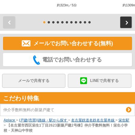
約323m／5分
約1309
前
メールでお問い合わせする(無料)
電話でお問い合わせする
メールで共有する
LINEで共有する
こだわり特集
仲介手数料無料の新築戸建て
Aplace
>
(戸建(売買))路線・駅から探す
>
名古屋鉄道名鉄名古屋本線
>
栄生駅
>
【名古屋市西区栄生1丁目2623新築戸建2号棟】仲介手数料無料！栄生小学
校・天神山中学校