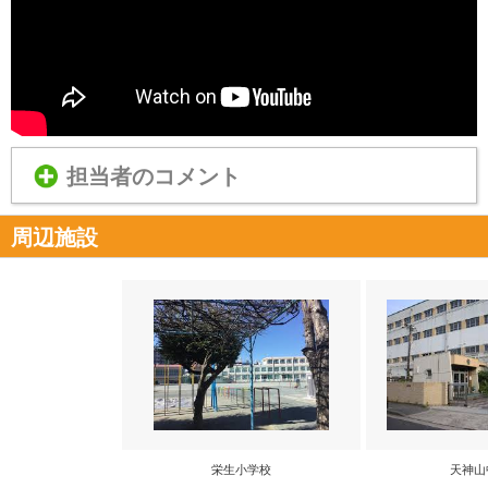
担当者のコメント
周辺施設
栄生小学校
天神山