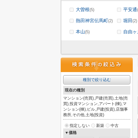
大曽根
平安通
(5)
熱田神宮伝馬町
堀田
(2)
(2)
本山
自由ヶ
(5)
種別で絞り込む
現在の種別
マンション(売買),戸建(売買),土地(売
買),投資マンション,アパート(棟),マ
ンション(棟),ビル,戸建(投資),店舗事
務所,その他,土地(投資)
指定しない
新築
中古
▼価格