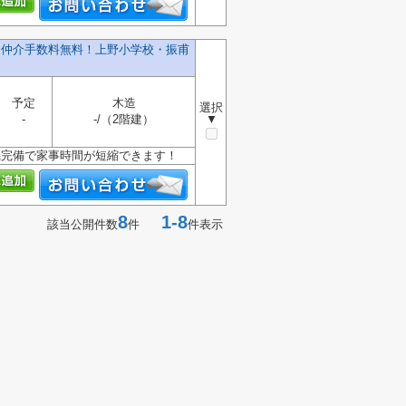
建】仲介手数料無料！上野小学校・振甫
予定
木造
選択
-
-/（2階建）
▼
機完備で家事時間が短縮できます！
8
1-8
該当公開件数
件
件表示