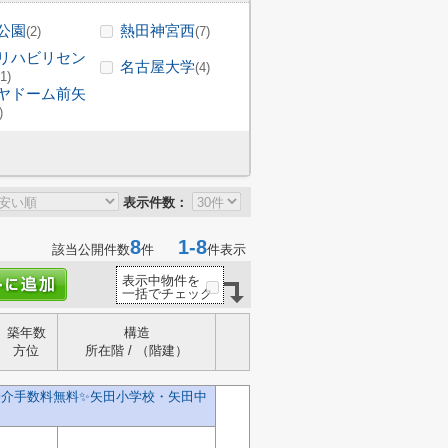
公園
熱田神宮西
(2)
(7)
リハビリセン
名古屋大学
(4)
(1)
ヤドーム前矢
)
表示件数：
8
1-8
該当公開件数
件
件表示
表示中物件を
一括でチェック
築年数
構造
方位
所在階 / （階建）
仲介手数料無料✨️矢田小学校・矢田中