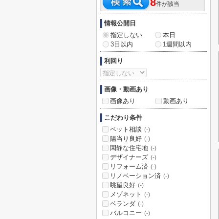
8
件が該当
情報公開日
指定しない
本日
3日以内
1週間以内
利回り
画像・動画あり
画像あり
動画あり
こだわり条件
ペット相談
(-)
陽当り良好
(-)
閑静な住宅地
(-)
デザイナーズ
(-)
リフォーム済
(-)
リノベーション済
(-)
眺望良好
(-)
メゾネット
(-)
ベランダ
(-)
バルコニー
(-)