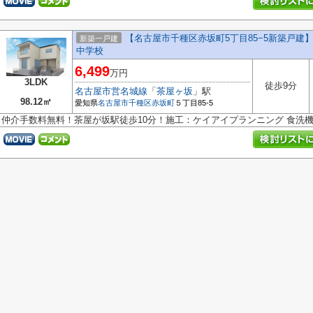
【名古屋市千種区赤坂町5丁目85−5新築戸
新築一戸建
中学校
6,499
万円
3LDK
徒歩9分
名古屋市営名城線
「
茶屋ヶ坂
」駅
98.12㎡
愛知県
名古屋市千種区
赤坂町
５丁目85-5
仲介手数料無料！茶屋が坂駅徒歩10分！施工：ケイアイプランニング 食洗