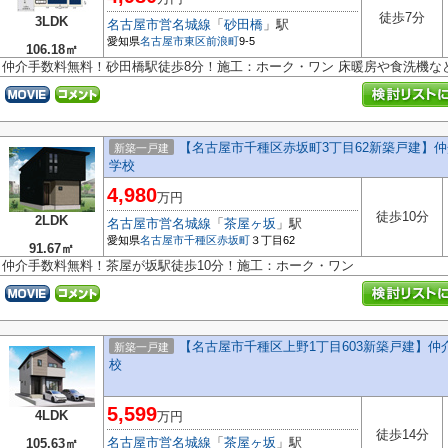
徒歩7分
3LDK
名古屋市営名城線
「
砂田橋
」駅
愛知県
名古屋市東区
前浪町
9-5
106.18㎡
仲介手数料無料！砂田橋駅徒歩8分！施工：ホーク・ワン 床暖房や食洗機な
【名古屋市千種区赤坂町3丁目62新築戸建】
新築一戸建
学校
4,980
万円
徒歩10分
2LDK
名古屋市営名城線
「
茶屋ヶ坂
」駅
愛知県
名古屋市千種区
赤坂町
３丁目62
91.67㎡
仲介手数料無料！茶屋が坂駅徒歩10分！施工：ホーク・ワン
【名古屋市千種区上野1丁目603新築戸建】
新築一戸建
校
5,599
4LDK
万円
徒歩14分
名古屋市営名城線
「
茶屋ヶ坂
」駅
105.63㎡