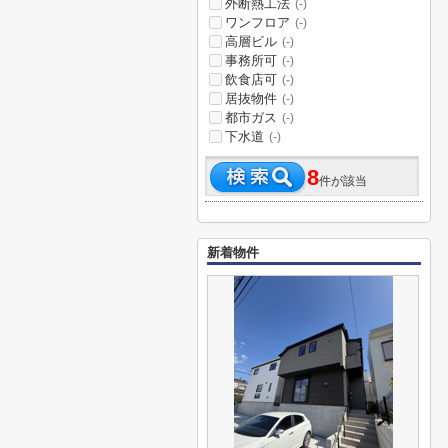
外断熱工法
(-)
ワンフロア
(-)
高層ビル
(-)
事務所可
(-)
飲食店可
(-)
居抜物件
(-)
都市ガス
(-)
下水道
(-)
8
件が該当
新着物件