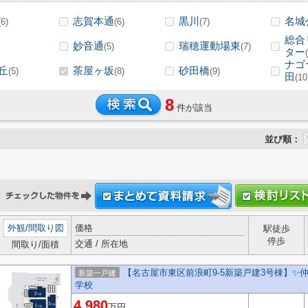
志賀本通
黒川
名城
(6)
(6)
(7)
総合
妙音通
瑞穂運動場東
(5)
(7)
ター
ナゴ
丘
茶屋ヶ坂
砂田橋
(5)
(8)
(9)
田
(10
8
件が該当
並び順：
外観
/
間取り図
価格
駅徒歩
停歩
交通 / 所在地
間取り/面積
【名古屋市東区前浪町9-5新築戸建3号棟】✨️
新築一戸建
学校
4,980
万円