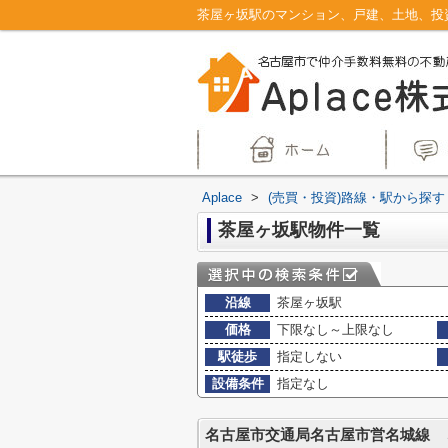
Aplace
>
(売買・投資)路線・駅から探す
茶屋ヶ坂駅物件一覧
沿線
茶屋ヶ坂駅
価格
下限なし～上限なし
駅徒歩
指定しない
設備条件
指定なし
名古屋市交通局名古屋市営名城線