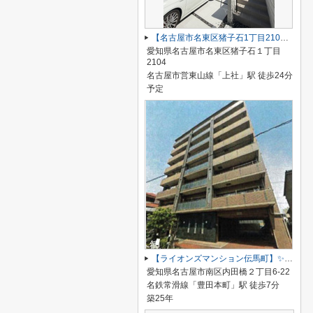
【名古屋市名東区猪子石1丁目2104新築戸建2号棟】✨️仲介手数料無料✨️猪子石小学校・猪高中学校
愛知県名古屋市名東区猪子石１丁目
2104
名古屋市営東山線「上社」駅 徒歩24分
予定
【ライオンズマンション伝馬町】✨️仲介手数料無料✨️明治小学校・明豊中学校
愛知県名古屋市南区内田橋２丁目6-22
名鉄常滑線「豊田本町」駅 徒歩7分
築25年