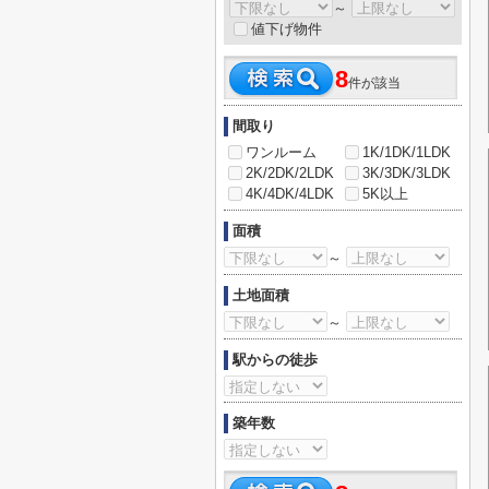
～
値下げ物件
8
件が該当
間取り
ワンルーム
1K/1DK/1LDK
2K/2DK/2LDK
3K/3DK/3LDK
4K/4DK/4LDK
5K以上
面積
～
土地面積
～
駅からの徒歩
築年数