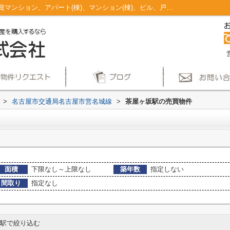
茶屋ヶ坂駅のマンション、戸建、土地、投資マンション、アパート(棟)、マンション(棟)、ビル、戸建、店舗事務所、その他、土地一覧｜仲介手数料無料！名古屋市で新築戸建てを探すならAplace
>
名古屋市交通局名古屋市営名城線
>
茶屋ヶ坂駅の売買物件
面積
下限なし～上限なし
築年数
指定しない
間取り
指定なし
駅で絞り込む