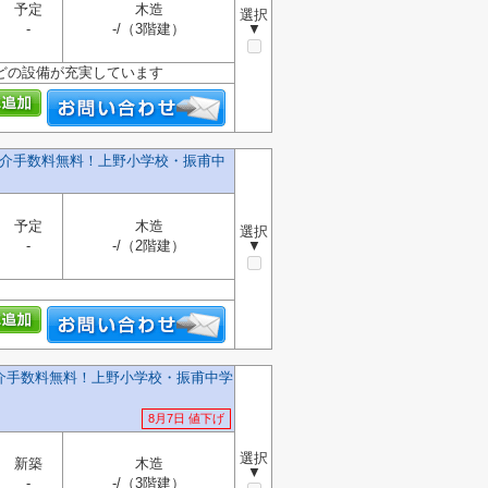
予定
木造
選択
-
-/（3階建）
▼
どの設備が充実しています
仲介手数料無料！上野小学校・振甫中
予定
木造
選択
-
-/（2階建）
▼
仲介手数料無料！上野小学校・振甫中学
8月7日 値下げ
選択
新築
木造
▼
-
-/（3階建）