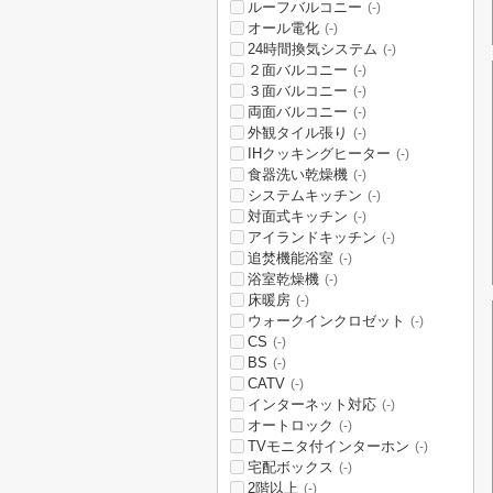
ルーフバルコニー
(-)
オール電化
(-)
24時間換気システム
(-)
２面バルコニー
(-)
３面バルコニー
(-)
両面バルコニー
(-)
外観タイル張り
(-)
IHクッキングヒーター
(-)
食器洗い乾燥機
(-)
システムキッチン
(-)
対面式キッチン
(-)
アイランドキッチン
(-)
追焚機能浴室
(-)
浴室乾燥機
(-)
床暖房
(-)
ウォークインクロゼット
(-)
CS
(-)
BS
(-)
CATV
(-)
インターネット対応
(-)
オートロック
(-)
TVモニタ付インターホン
(-)
宅配ボックス
(-)
2階以上
(-)