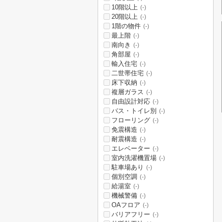
10階以上
(-)
20階以上
(-)
1階の物件
(-)
最上階
(-)
南向き
(-)
角部屋
(-)
輸入住宅
(-)
二世帯住宅
(-)
床下収納
(-)
複層ガラス
(-)
自由設計対応
(-)
バス・トイレ別
(-)
フローリング
(-)
免震構造
(-)
耐震構造
(-)
エレベーター
(-)
室内洗濯機置場
(-)
駐車場あり
(-)
個別空調
(-)
給湯室
(-)
機械警備
(-)
OAフロア
(-)
バリアフリー
(-)