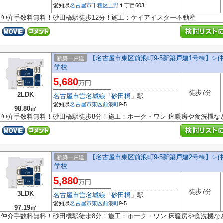
愛知県
名古屋市千種区
上野
１丁目603
仲介手数料無料！砂田橋駅徒歩12分！施工：ケイアイスター不動産
【名古屋市東区前浪町9-5新築戸建1号棟】✨️
新築一戸建
学校
5,680
万円
徒歩7分
2LDK
名古屋市営名城線
「
砂田橋
」駅
愛知県
名古屋市東区
前浪町
9-5
98.80㎡
仲介手数料無料！砂田橋駅徒歩8分！施工：ホーク・ワン 床暖房や食洗機な
【名古屋市東区前浪町9-5新築戸建2号棟】✨️
新築一戸建
学校
5,880
万円
徒歩7分
3LDK
名古屋市営名城線
「
砂田橋
」駅
愛知県
名古屋市東区
前浪町
9-5
97.19㎡
仲介手数料無料！砂田橋駅徒歩8分！施工：ホーク・ワン 床暖房や食洗機な