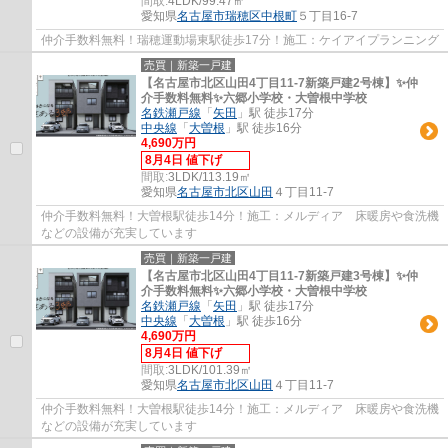
間取:
4LDK/99.47㎡
愛知県
名古屋市瑞穂区
中根町
５丁目16-7
仲介手数料無料！瑞穂運動場東駅徒歩17分！施工：ケイアイプランニング
売買｜新築一戸建
【名古屋市北区山田4丁目11-7新築戸建2号棟】✨️仲
介手数料無料✨️六郷小学校・大曽根中学校
名鉄瀬戸線
「
矢田
」駅 徒歩17分
中央線
「
大曽根
」駅 徒歩16分
4,690万円
8月4日 値下げ
間取:
3LDK/113.19㎡
愛知県
名古屋市北区
山田
４丁目11-7
仲介手数料無料！大曽根駅徒歩14分！施工：メルディア 床暖房や食洗機
などの設備が充実しています
売買｜新築一戸建
【名古屋市北区山田4丁目11-7新築戸建3号棟】✨️仲
介手数料無料✨️六郷小学校・大曽根中学校
名鉄瀬戸線
「
矢田
」駅 徒歩17分
中央線
「
大曽根
」駅 徒歩16分
4,690万円
8月4日 値下げ
間取:
3LDK/101.39㎡
愛知県
名古屋市北区
山田
４丁目11-7
仲介手数料無料！大曽根駅徒歩14分！施工：メルディア 床暖房や食洗機
などの設備が充実しています