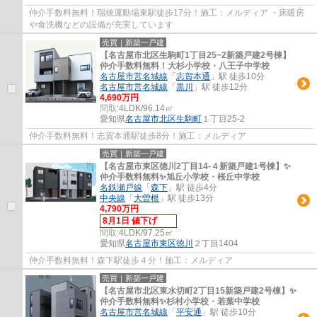
仲介手数料無料！瑞穂運動場東駅徒歩17分！施工：メルディア ・床暖房
や食洗機などの設備が充実しています
売買｜新築一戸建
【名古屋市北区生駒町1丁目25−2新築戸建2号棟】
仲介手数料無料！大杉小学校・八王子中学校
名古屋市営名城線
「
志賀本通
」駅 徒歩10分
名古屋市営名城線
「
黒川
」駅 徒歩12分
4,690万円
間取:
4LDK/96.14㎡
愛知県
名古屋市北区
生駒町
１丁目25-2
仲介手数料無料！志賀本通駅徒歩8分！施工：メルディア
売買｜新築一戸建
【名古屋市東区徳川2丁目14-４新築戸建1号棟】✨️
仲介手数料無料✨️旭丘小学校・桜丘中学校
名鉄瀬戸線
「
森下
」駅 徒歩4分
中央線
「
大曽根
」駅 徒歩13分
4,790万円
8月1日 値下げ
間取:
4LDK/97.25㎡
愛知県
名古屋市東区
徳川
２丁目1404
仲介手数料無料！森下駅徒歩４分！施工：メルディア
売買｜新築一戸建
【名古屋市北区東水切町2丁目15新築戸建2号棟】✨️
仲介手数料無料✨️杉村小学校・若葉中学校
名古屋市営名城線
「
平安通
」駅 徒歩10分