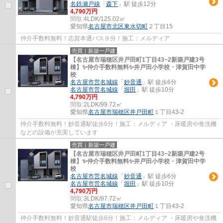
名鉄瀬戸線
「
森下
」駅 徒歩12分
4,790万円
間取:
4LDK/125.02㎡
愛知県
名古屋市北区
東水切町
２丁目15
仲介手数料無料！志賀本通バス９分！施工：メルディア
売買｜新築一戸建
【名古屋市瑞穂区井戸田町1丁目43−2新築戸建3号
棟】✨️仲介手数料無料✨️井戸田小学校・津賀田中学
校
名古屋市営名城線
「
妙音通
」駅 徒歩6分
名古屋市営名城線
「
堀田
」駅 徒歩10分
4,790万円
間取:
2LDK/99.72㎡
愛知県
名古屋市瑞穂区
井戸田町
１丁目43-2
仲介手数料無料！妙音通駅徒歩6分！施工：メルディア ・床暖房や食洗機
などの設備が充実しています
売買｜新築一戸建
【名古屋市瑞穂区井戸田町1丁目43−2新築戸建2号
棟】✨️仲介手数料無料✨️井戸田小学校・津賀田中学
校
名古屋市営名城線
「
妙音通
」駅 徒歩6分
名古屋市営名城線
「
堀田
」駅 徒歩10分
4,790万円
間取:
3LDK/97.72㎡
愛知県
名古屋市瑞穂区
井戸田町
１丁目43-2
仲介手数料無料！妙音通駅徒歩6分！施工：メルディア ・床暖房や食洗機