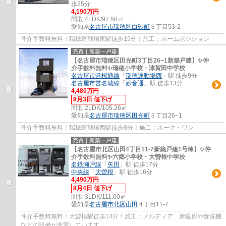
歩25分
4,190万円
間取:
4LDK/97.58㎡
愛知県
名古屋市瑞穂区
白砂町
３丁目53-2
仲介手数料無料！瑞穂運動場東駅徒歩19分！施工：ホームポジション
売買｜新築一戸建
【名古屋市瑞穂区田光町3丁目26−1新築戸建】✨️仲
介手数料無料✨️瑞穂小学校・津賀田中学校
名古屋市営桜通線
「
瑞穂運動場西
」駅 徒歩9分
名古屋市営名城線
「
妙音通
」駅 徒歩13分
4,480万円
8月3日 値下げ
間取:
2LDK/105.26㎡
愛知県
名古屋市瑞穂区
田光町
３丁目26−1
仲介手数料無料！瑞穂運動場西駅徒歩8分！施工：ホーク・ワン
売買｜新築一戸建
【名古屋市北区山田4丁目11-7新築戸建1号棟】✨️仲
介手数料無料✨️六郷小学校・大曽根中学校
名鉄瀬戸線
「
矢田
」駅 徒歩17分
中央線
「
大曽根
」駅 徒歩16分
4,490万円
8月4日 値下げ
間取:
3LDK/111.00㎡
愛知県
名古屋市北区
山田
４丁目11-7
仲介手数料無料！大曽根駅徒歩14分！施工：メルディア 床暖房や食洗機
などの設備が充実しています