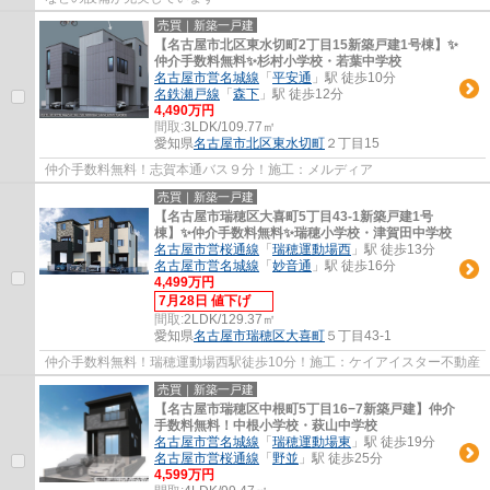
売買｜新築一戸建
【名古屋市北区東水切町2丁目15新築戸建1号棟】✨️
仲介手数料無料✨️杉村小学校・若葉中学校
名古屋市営名城線
「
平安通
」駅 徒歩10分
名鉄瀬戸線
「
森下
」駅 徒歩12分
4,490万円
間取:
3LDK/109.77㎡
愛知県
名古屋市北区
東水切町
２丁目15
仲介手数料無料！志賀本通バス９分！施工：メルディア
売買｜新築一戸建
【名古屋市瑞穂区大喜町5丁目43-1新築戸建1号
棟】✨️仲介手数料無料✨️瑞穂小学校・津賀田中学校
名古屋市営桜通線
「
瑞穂運動場西
」駅 徒歩13分
名古屋市営名城線
「
妙音通
」駅 徒歩16分
4,499万円
7月28日 値下げ
間取:
2LDK/129.37㎡
愛知県
名古屋市瑞穂区
大喜町
５丁目43-1
仲介手数料無料！瑞穂運動場西駅徒歩10分！施工：ケイアイスター不動産
売買｜新築一戸建
【名古屋市瑞穂区中根町5丁目16−7新築戸建】仲介
手数料無料！中根小学校・萩山中学校
名古屋市営名城線
「
瑞穂運動場東
」駅 徒歩19分
名古屋市営桜通線
「
野並
」駅 徒歩25分
4,599万円