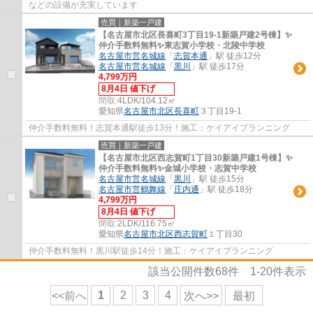
などの設備が充実しています
売買｜新築一戸建
【名古屋市北区長喜町3丁目19-1新築戸建2号棟】✨️
仲介手数料無料✨️東志賀小学校・北陵中学校
名古屋市営名城線
「
志賀本通
」駅 徒歩12分
名古屋市営名城線
「
黒川
」駅 徒歩17分
4,799万円
8月4日 値下げ
間取:
4LDK/104.12㎡
愛知県
名古屋市北区
長喜町
３丁目19-1
仲介手数料無料！志賀本通駅徒歩13分！施工：ケイアイプランニング
売買｜新築一戸建
【名古屋市北区西志賀町1丁目30新築戸建1号棟】✨️
仲介手数料無料✨️金城小学校・志賀中学校
名古屋市営名城線
「
黒川
」駅 徒歩15分
名古屋市営鶴舞線
「
庄内通
」駅 徒歩18分
4,799万円
8月4日 値下げ
間取:
2LDK/116.75㎡
愛知県
名古屋市北区
西志賀町
１丁目30
仲介手数料無料！黒川駅徒歩14分！施工：ケイアイプランニング
該当公開件数
68
件
1-20
件表示
1
2
3
4
<<前へ
次へ>>
最初