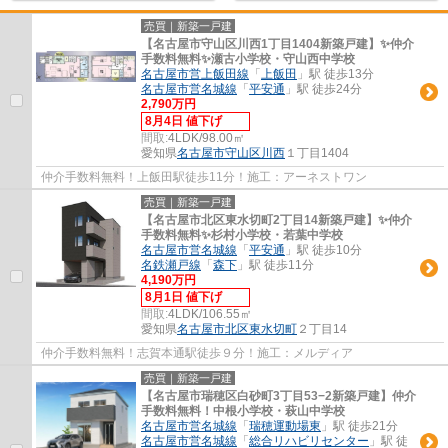
売買｜新築一戸建
【名古屋市守山区川西1丁目1404新築戸建】✨️仲介
手数料無料✨️瀬古小学校・守山西中学校
名古屋市営上飯田線
「
上飯田
」駅 徒歩13分
名古屋市営名城線
「
平安通
」駅 徒歩24分
2,790万円
8月4日 値下げ
間取:
4LDK/98.00㎡
愛知県
名古屋市守山区
川西
１丁目1404
仲介手数料無料！上飯田駅徒歩11分！施工：アーネストワン
売買｜新築一戸建
【名古屋市北区東水切町2丁目14新築戸建】✨️仲介
手数料無料✨️杉村小学校・若葉中学校
名古屋市営名城線
「
平安通
」駅 徒歩10分
名鉄瀬戸線
「
森下
」駅 徒歩11分
4,190万円
8月1日 値下げ
間取:
4LDK/106.55㎡
愛知県
名古屋市北区
東水切町
２丁目14
仲介手数料無料！志賀本通駅徒歩９分！施工：メルディア
売買｜新築一戸建
【名古屋市瑞穂区白砂町3丁目53−2新築戸建】仲介
手数料無料！中根小学校・萩山中学校
名古屋市営名城線
「
瑞穂運動場東
」駅 徒歩21分
名古屋市営名城線
「
総合リハビリセンター
」駅 徒