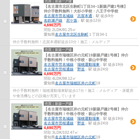
売買｜新築一戸建
【名古屋市北区生駒町1丁目34−1新築戸建1号棟】
仲介手数料無料！大杉小学校・八王子中学校
名古屋市営名城線
「
志賀本通
」駅 徒歩9分
名鉄瀬戸線
「
尼ケ坂
」駅 徒歩12分
4,690万円
間取:
2LDK/91.25㎡
愛知県
名古屋市北区
生駒町
１丁目34-1
仲介手数料無料！志賀本通駅徒歩10分！施工：メルディア
売買｜新築一戸建
【名古屋市瑞穂区井の元町19新築戸建1号棟】仲介
手数料無料！中根小学校・萩山中学校
名古屋市営名城線
「
瑞穂運動場東
」駅 徒歩19分
名古屋市営桜通線
「
野並
」駅 徒歩24分
4,690万円
間取:
4LDK/98.12㎡
愛知県
名古屋市瑞穂区
井の元町
19
仲介手数料無料！瑞穂運動場東駅徒歩17分！施工：メルディア ・床暖房
や食洗機などの設備が充実しています
売買｜新築一戸建
【名古屋市瑞穂区井の元町19新築戸建2号棟】仲介
手数料無料！中根小学校・萩山中学校
名古屋市営名城線
「
瑞穂運動場東
」駅 徒歩19分
名古屋市営桜通線
「
野並
」駅 徒歩24分
4,690万円
間取:
3LDK/102.47㎡
愛知県
名古屋市瑞穂区
井の元町
19