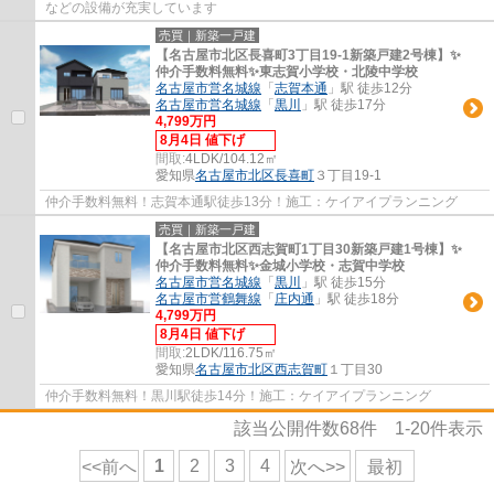
などの設備が充実しています
売買｜新築一戸建
【名古屋市北区長喜町3丁目19-1新築戸建2号棟】✨️
仲介手数料無料✨️東志賀小学校・北陵中学校
名古屋市営名城線
「
志賀本通
」駅 徒歩12分
名古屋市営名城線
「
黒川
」駅 徒歩17分
4,799万円
8月4日 値下げ
間取:
4LDK/104.12㎡
愛知県
名古屋市北区
長喜町
３丁目19-1
仲介手数料無料！志賀本通駅徒歩13分！施工：ケイアイプランニング
売買｜新築一戸建
【名古屋市北区西志賀町1丁目30新築戸建1号棟】✨️
仲介手数料無料✨️金城小学校・志賀中学校
名古屋市営名城線
「
黒川
」駅 徒歩15分
名古屋市営鶴舞線
「
庄内通
」駅 徒歩18分
4,799万円
8月4日 値下げ
間取:
2LDK/116.75㎡
愛知県
名古屋市北区
西志賀町
１丁目30
仲介手数料無料！黒川駅徒歩14分！施工：ケイアイプランニング
該当公開件数
68
件
1-20
件表示
1
2
3
4
<<前へ
次へ>>
最初