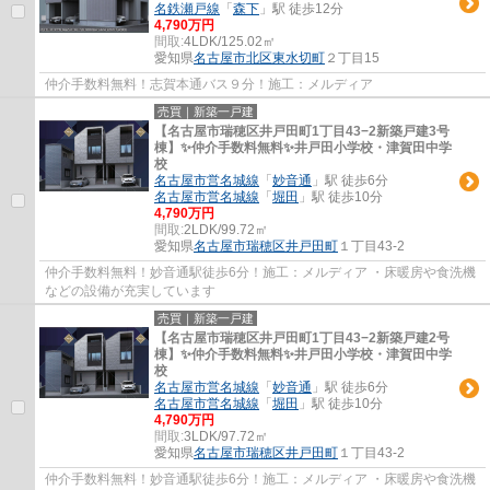
名鉄瀬戸線
「
森下
」駅 徒歩12分
4,790万円
間取:
4LDK/125.02㎡
愛知県
名古屋市北区
東水切町
２丁目15
仲介手数料無料！志賀本通バス９分！施工：メルディア
売買｜新築一戸建
【名古屋市瑞穂区井戸田町1丁目43−2新築戸建3号
棟】✨️仲介手数料無料✨️井戸田小学校・津賀田中学
校
名古屋市営名城線
「
妙音通
」駅 徒歩6分
名古屋市営名城線
「
堀田
」駅 徒歩10分
4,790万円
間取:
2LDK/99.72㎡
愛知県
名古屋市瑞穂区
井戸田町
１丁目43-2
仲介手数料無料！妙音通駅徒歩6分！施工：メルディア ・床暖房や食洗機
などの設備が充実しています
売買｜新築一戸建
【名古屋市瑞穂区井戸田町1丁目43−2新築戸建2号
棟】✨️仲介手数料無料✨️井戸田小学校・津賀田中学
校
名古屋市営名城線
「
妙音通
」駅 徒歩6分
名古屋市営名城線
「
堀田
」駅 徒歩10分
4,790万円
間取:
3LDK/97.72㎡
愛知県
名古屋市瑞穂区
井戸田町
１丁目43-2
仲介手数料無料！妙音通駅徒歩6分！施工：メルディア ・床暖房や食洗機