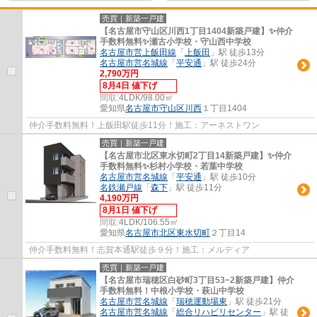
売買｜新築一戸建
【名古屋市守山区川西1丁目1404新築戸建】✨️仲介
手数料無料✨️瀬古小学校・守山西中学校
名古屋市営上飯田線
「
上飯田
」駅 徒歩13分
名古屋市営名城線
「
平安通
」駅 徒歩24分
2,790万円
8月4日 値下げ
間取:
4LDK/98.00㎡
愛知県
名古屋市守山区
川西
１丁目1404
仲介手数料無料！上飯田駅徒歩11分！施工：アーネストワン
売買｜新築一戸建
【名古屋市北区東水切町2丁目14新築戸建】✨️仲介
手数料無料✨️杉村小学校・若葉中学校
名古屋市営名城線
「
平安通
」駅 徒歩10分
名鉄瀬戸線
「
森下
」駅 徒歩11分
4,190万円
8月1日 値下げ
間取:
4LDK/106.55㎡
愛知県
名古屋市北区
東水切町
２丁目14
仲介手数料無料！志賀本通駅徒歩９分！施工：メルディア
売買｜新築一戸建
【名古屋市瑞穂区白砂町3丁目53−2新築戸建】仲介
手数料無料！中根小学校・萩山中学校
名古屋市営名城線
「
瑞穂運動場東
」駅 徒歩21分
名古屋市営名城線
「
総合リハビリセンター
」駅 徒