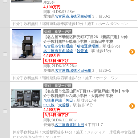
歩25分
4,190万円
間取:
4LDK/97.58㎡
愛知県
名古屋市瑞穂区
白砂町
３丁目53-2
仲介手数料無料！瑞穂運動場東駅徒歩19分！施工：ホームポジション
売買｜新築一戸建
【名古屋市瑞穂区田光町3丁目26−1新築戸建】✨️仲
介手数料無料✨️瑞穂小学校・津賀田中学校
名古屋市営桜通線
「
瑞穂運動場西
」駅 徒歩9分
名古屋市営名城線
「
妙音通
」駅 徒歩13分
4,480万円
8月3日 値下げ
間取:
2LDK/105.26㎡
愛知県
名古屋市瑞穂区
田光町
３丁目26−1
仲介手数料無料！瑞穂運動場西駅徒歩8分！施工：ホーク・ワン
売買｜新築一戸建
【名古屋市北区山田4丁目11-7新築戸建1号棟】✨️仲
介手数料無料✨️六郷小学校・大曽根中学校
名鉄瀬戸線
「
矢田
」駅 徒歩17分
中央線
「
大曽根
」駅 徒歩16分
4,490万円
8月4日 値下げ
間取:
3LDK/111.00㎡
愛知県
名古屋市北区
山田
４丁目11-7
仲介手数料無料！大曽根駅徒歩14分！施工：メルディア 床暖房や食洗機
などの設備が充実しています