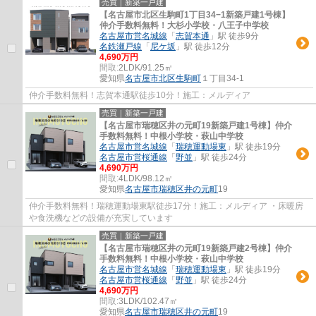
売買｜新築一戸建
【名古屋市北区生駒町1丁目34−1新築戸建1号棟】
仲介手数料無料！大杉小学校・八王子中学校
名古屋市営名城線
「
志賀本通
」駅 徒歩9分
名鉄瀬戸線
「
尼ケ坂
」駅 徒歩12分
4,690万円
間取:
2LDK/91.25㎡
愛知県
名古屋市北区
生駒町
１丁目34-1
仲介手数料無料！志賀本通駅徒歩10分！施工：メルディア
売買｜新築一戸建
【名古屋市瑞穂区井の元町19新築戸建1号棟】仲介
手数料無料！中根小学校・萩山中学校
名古屋市営名城線
「
瑞穂運動場東
」駅 徒歩19分
名古屋市営桜通線
「
野並
」駅 徒歩24分
4,690万円
間取:
4LDK/98.12㎡
愛知県
名古屋市瑞穂区
井の元町
19
仲介手数料無料！瑞穂運動場東駅徒歩17分！施工：メルディア ・床暖房
や食洗機などの設備が充実しています
売買｜新築一戸建
【名古屋市瑞穂区井の元町19新築戸建2号棟】仲介
手数料無料！中根小学校・萩山中学校
名古屋市営名城線
「
瑞穂運動場東
」駅 徒歩19分
名古屋市営桜通線
「
野並
」駅 徒歩24分
4,690万円
間取:
3LDK/102.47㎡
愛知県
名古屋市瑞穂区
井の元町
19