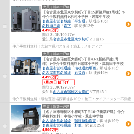
売買｜新築一戸建
【名古屋市北区東水切町2丁目15新築戸建1号棟】✨️
仲介手数料無料✨️杉村小学校・若葉中学校
名古屋市営名城線
「
平安通
」駅 徒歩10分
名鉄瀬戸線
「
森下
」駅 徒歩12分
4,490万円
間取:
3LDK/109.77㎡
愛知県
名古屋市北区
東水切町
２丁目15
仲介手数料無料！志賀本通バス９分！施工：メルディア
売買｜新築一戸建
【名古屋市瑞穂区大喜町5丁目43-1新築戸建1号
棟】✨️仲介手数料無料✨️瑞穂小学校・津賀田中学校
名古屋市営桜通線
「
瑞穂運動場西
」駅 徒歩13分
名古屋市営名城線
「
妙音通
」駅 徒歩16分
4,499万円
7月28日 値下げ
間取:
2LDK/129.37㎡
愛知県
名古屋市瑞穂区
大喜町
５丁目43-1
仲介手数料無料！瑞穂運動場西駅徒歩10分！施工：ケイアイスター不動産
売買｜新築一戸建
【名古屋市瑞穂区中根町5丁目16−7新築戸建】仲介
手数料無料！中根小学校・萩山中学校
名古屋市営名城線
「
瑞穂運動場東
」駅 徒歩19分
名古屋市営桜通線
「
野並
」駅 徒歩25分
4,599万円