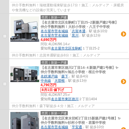
仲介手数料無料！瑞穂運動場東駅徒歩17分！施工：メルディア ・床暖房
や食洗機などの設備が充実しています
売買｜新築一戸建
【名古屋市北区生駒町1丁目25−2新築戸建2号棟】
仲介手数料無料！大杉小学校・八王子中学校
名古屋市営名城線
「
志賀本通
」駅 徒歩10分
名古屋市営名城線
「
黒川
」駅 徒歩12分
4,690万円
間取:
4LDK/96.14㎡
愛知県
名古屋市北区
生駒町
１丁目25-2
仲介手数料無料！志賀本通駅徒歩8分！施工：メルディア
売買｜新築一戸建
【名古屋市東区徳川2丁目14-４新築戸建1号棟】✨️
仲介手数料無料✨️旭丘小学校・桜丘中学校
名鉄瀬戸線
「
森下
」駅 徒歩4分
中央線
「
大曽根
」駅 徒歩13分
4,790万円
8月1日 値下げ
間取:
4LDK/97.25㎡
愛知県
名古屋市東区
徳川
２丁目1404
仲介手数料無料！森下駅徒歩４分！施工：メルディア
売買｜新築一戸建
【名古屋市北区東水切町2丁目15新築戸建2号棟】✨️
仲介手数料無料✨️杉村小学校・若葉中学校
名古屋市営名城線
「
平安通
」駅 徒歩10分