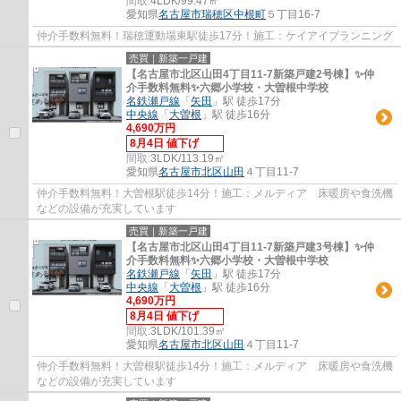
間取:
4LDK/99.47㎡
愛知県
名古屋市瑞穂区
中根町
５丁目16-7
仲介手数料無料！瑞穂運動場東駅徒歩17分！施工：ケイアイプランニング
売買｜新築一戸建
【名古屋市北区山田4丁目11-7新築戸建2号棟】✨️仲
介手数料無料✨️六郷小学校・大曽根中学校
名鉄瀬戸線
「
矢田
」駅 徒歩17分
中央線
「
大曽根
」駅 徒歩16分
4,690万円
8月4日 値下げ
間取:
3LDK/113.19㎡
愛知県
名古屋市北区
山田
４丁目11-7
仲介手数料無料！大曽根駅徒歩14分！施工：メルディア 床暖房や食洗機
などの設備が充実しています
売買｜新築一戸建
【名古屋市北区山田4丁目11-7新築戸建3号棟】✨️仲
介手数料無料✨️六郷小学校・大曽根中学校
名鉄瀬戸線
「
矢田
」駅 徒歩17分
中央線
「
大曽根
」駅 徒歩16分
4,690万円
8月4日 値下げ
間取:
3LDK/101.39㎡
愛知県
名古屋市北区
山田
４丁目11-7
仲介手数料無料！大曽根駅徒歩14分！施工：メルディア 床暖房や食洗機
などの設備が充実しています