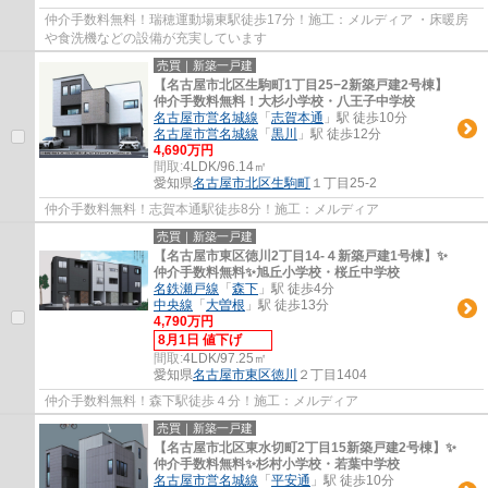
仲介手数料無料！瑞穂運動場東駅徒歩17分！施工：メルディア ・床暖房
や食洗機などの設備が充実しています
売買｜新築一戸建
【名古屋市北区生駒町1丁目25−2新築戸建2号棟】
仲介手数料無料！大杉小学校・八王子中学校
名古屋市営名城線
「
志賀本通
」駅 徒歩10分
名古屋市営名城線
「
黒川
」駅 徒歩12分
4,690万円
間取:
4LDK/96.14㎡
愛知県
名古屋市北区
生駒町
１丁目25-2
仲介手数料無料！志賀本通駅徒歩8分！施工：メルディア
売買｜新築一戸建
【名古屋市東区徳川2丁目14-４新築戸建1号棟】✨️
仲介手数料無料✨️旭丘小学校・桜丘中学校
名鉄瀬戸線
「
森下
」駅 徒歩4分
中央線
「
大曽根
」駅 徒歩13分
4,790万円
8月1日 値下げ
間取:
4LDK/97.25㎡
愛知県
名古屋市東区
徳川
２丁目1404
仲介手数料無料！森下駅徒歩４分！施工：メルディア
売買｜新築一戸建
【名古屋市北区東水切町2丁目15新築戸建2号棟】✨️
仲介手数料無料✨️杉村小学校・若葉中学校
名古屋市営名城線
「
平安通
」駅 徒歩10分