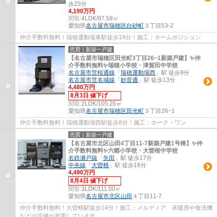
歩25分
4,190万円
間取:
4LDK/97.58㎡
愛知県
名古屋市瑞穂区
白砂町
３丁目53-2
仲介手数料無料！瑞穂運動場東駅徒歩19分！施工：ホームポジション
売買｜新築一戸建
【名古屋市瑞穂区田光町3丁目26−1新築戸建】✨️仲
介手数料無料✨️瑞穂小学校・津賀田中学校
名古屋市営桜通線
「
瑞穂運動場西
」駅 徒歩9分
名古屋市営名城線
「
妙音通
」駅 徒歩13分
4,480万円
8月3日 値下げ
間取:
2LDK/105.26㎡
愛知県
名古屋市瑞穂区
田光町
３丁目26−1
仲介手数料無料！瑞穂運動場西駅徒歩8分！施工：ホーク・ワン
売買｜新築一戸建
【名古屋市北区山田4丁目11-7新築戸建1号棟】✨️仲
介手数料無料✨️六郷小学校・大曽根中学校
名鉄瀬戸線
「
矢田
」駅 徒歩17分
中央線
「
大曽根
」駅 徒歩16分
4,490万円
8月4日 値下げ
間取:
3LDK/111.00㎡
愛知県
名古屋市北区
山田
４丁目11-7
仲介手数料無料！大曽根駅徒歩14分！施工：メルディア 床暖房や食洗機
などの設備が充実しています