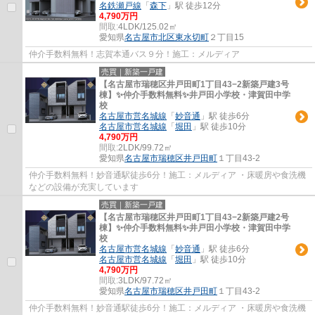
名鉄瀬戸線
「
森下
」駅 徒歩12分
4,790万円
間取:
4LDK/125.02㎡
愛知県
名古屋市北区
東水切町
２丁目15
仲介手数料無料！志賀本通バス９分！施工：メルディア
売買｜新築一戸建
【名古屋市瑞穂区井戸田町1丁目43−2新築戸建3号
棟】✨️仲介手数料無料✨️井戸田小学校・津賀田中学
校
名古屋市営名城線
「
妙音通
」駅 徒歩6分
名古屋市営名城線
「
堀田
」駅 徒歩10分
4,790万円
間取:
2LDK/99.72㎡
愛知県
名古屋市瑞穂区
井戸田町
１丁目43-2
仲介手数料無料！妙音通駅徒歩6分！施工：メルディア ・床暖房や食洗機
などの設備が充実しています
売買｜新築一戸建
【名古屋市瑞穂区井戸田町1丁目43−2新築戸建2号
棟】✨️仲介手数料無料✨️井戸田小学校・津賀田中学
校
名古屋市営名城線
「
妙音通
」駅 徒歩6分
名古屋市営名城線
「
堀田
」駅 徒歩10分
4,790万円
間取:
3LDK/97.72㎡
愛知県
名古屋市瑞穂区
井戸田町
１丁目43-2
仲介手数料無料！妙音通駅徒歩6分！施工：メルディア ・床暖房や食洗機