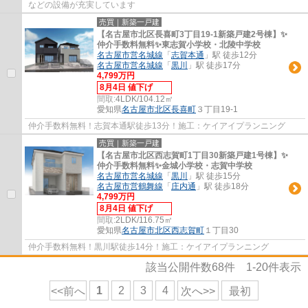
などの設備が充実しています
売買｜新築一戸建
【名古屋市北区長喜町3丁目19-1新築戸建2号棟】✨️
仲介手数料無料✨️東志賀小学校・北陵中学校
名古屋市営名城線
「
志賀本通
」駅 徒歩12分
名古屋市営名城線
「
黒川
」駅 徒歩17分
4,799万円
8月4日 値下げ
間取:
4LDK/104.12㎡
愛知県
名古屋市北区
長喜町
３丁目19-1
仲介手数料無料！志賀本通駅徒歩13分！施工：ケイアイプランニング
売買｜新築一戸建
【名古屋市北区西志賀町1丁目30新築戸建1号棟】✨️
仲介手数料無料✨️金城小学校・志賀中学校
名古屋市営名城線
「
黒川
」駅 徒歩15分
名古屋市営鶴舞線
「
庄内通
」駅 徒歩18分
4,799万円
8月4日 値下げ
間取:
2LDK/116.75㎡
愛知県
名古屋市北区
西志賀町
１丁目30
仲介手数料無料！黒川駅徒歩14分！施工：ケイアイプランニング
該当公開件数
68
件
1-20
件表示
1
2
3
4
<<前へ
次へ>>
最初