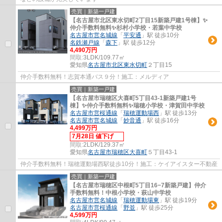
売買｜新築一戸建
【名古屋市北区東水切町2丁目15新築戸建1号棟】✨️
仲介手数料無料✨️杉村小学校・若葉中学校
名古屋市営名城線
「
平安通
」駅 徒歩10分
名鉄瀬戸線
「
森下
」駅 徒歩12分
4,490万円
間取:
3LDK/109.77㎡
愛知県
名古屋市北区
東水切町
２丁目15
仲介手数料無料！志賀本通バス９分！施工：メルディア
売買｜新築一戸建
【名古屋市瑞穂区大喜町5丁目43-1新築戸建1号
棟】✨️仲介手数料無料✨️瑞穂小学校・津賀田中学校
名古屋市営桜通線
「
瑞穂運動場西
」駅 徒歩13分
名古屋市営名城線
「
妙音通
」駅 徒歩16分
4,499万円
7月28日 値下げ
間取:
2LDK/129.37㎡
愛知県
名古屋市瑞穂区
大喜町
５丁目43-1
仲介手数料無料！瑞穂運動場西駅徒歩10分！施工：ケイアイスター不動産
売買｜新築一戸建
【名古屋市瑞穂区中根町5丁目16−7新築戸建】仲介
手数料無料！中根小学校・萩山中学校
名古屋市営名城線
「
瑞穂運動場東
」駅 徒歩19分
名古屋市営桜通線
「
野並
」駅 徒歩25分
4,599万円