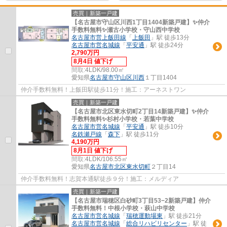
売買｜新築一戸建
【名古屋市守山区川西1丁目1404新築戸建】✨️仲介
手数料無料✨️瀬古小学校・守山西中学校
名古屋市営上飯田線
「
上飯田
」駅 徒歩13分
名古屋市営名城線
「
平安通
」駅 徒歩24分
2,790万円
8月4日 値下げ
間取:
4LDK/98.00㎡
愛知県
名古屋市守山区
川西
１丁目1404
仲介手数料無料！上飯田駅徒歩11分！施工：アーネストワン
売買｜新築一戸建
【名古屋市北区東水切町2丁目14新築戸建】✨️仲介
手数料無料✨️杉村小学校・若葉中学校
名古屋市営名城線
「
平安通
」駅 徒歩10分
名鉄瀬戸線
「
森下
」駅 徒歩11分
4,190万円
8月1日 値下げ
間取:
4LDK/106.55㎡
愛知県
名古屋市北区
東水切町
２丁目14
仲介手数料無料！志賀本通駅徒歩９分！施工：メルディア
売買｜新築一戸建
【名古屋市瑞穂区白砂町3丁目53−2新築戸建】仲介
手数料無料！中根小学校・萩山中学校
名古屋市営名城線
「
瑞穂運動場東
」駅 徒歩21分
名古屋市営名城線
「
総合リハビリセンター
」駅 徒