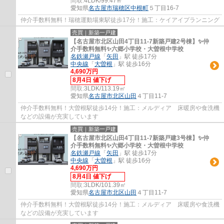
間取:
4LDK/99.47㎡
愛知県
名古屋市瑞穂区
中根町
５丁目16-7
仲介手数料無料！瑞穂運動場東駅徒歩17分！施工：ケイアイプランニング
売買｜新築一戸建
【名古屋市北区山田4丁目11-7新築戸建2号棟】✨️仲
介手数料無料✨️六郷小学校・大曽根中学校
名鉄瀬戸線
「
矢田
」駅 徒歩17分
中央線
「
大曽根
」駅 徒歩16分
4,690万円
8月4日 値下げ
間取:
3LDK/113.19㎡
愛知県
名古屋市北区
山田
４丁目11-7
仲介手数料無料！大曽根駅徒歩14分！施工：メルディア 床暖房や食洗機
などの設備が充実しています
売買｜新築一戸建
【名古屋市北区山田4丁目11-7新築戸建3号棟】✨️仲
介手数料無料✨️六郷小学校・大曽根中学校
名鉄瀬戸線
「
矢田
」駅 徒歩17分
中央線
「
大曽根
」駅 徒歩16分
4,690万円
8月4日 値下げ
間取:
3LDK/101.39㎡
愛知県
名古屋市北区
山田
４丁目11-7
仲介手数料無料！大曽根駅徒歩14分！施工：メルディア 床暖房や食洗機
などの設備が充実しています