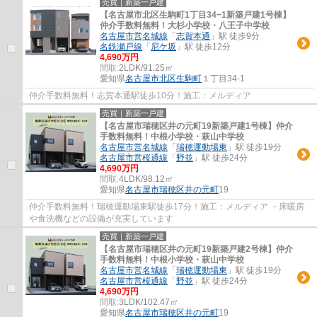
売買｜新築一戸建
【名古屋市北区生駒町1丁目34−1新築戸建1号棟】
仲介手数料無料！大杉小学校・八王子中学校
名古屋市営名城線
「
志賀本通
」駅 徒歩9分
名鉄瀬戸線
「
尼ケ坂
」駅 徒歩12分
4,690万円
間取:
2LDK/91.25㎡
愛知県
名古屋市北区
生駒町
１丁目34-1
仲介手数料無料！志賀本通駅徒歩10分！施工：メルディア
売買｜新築一戸建
【名古屋市瑞穂区井の元町19新築戸建1号棟】仲介
手数料無料！中根小学校・萩山中学校
名古屋市営名城線
「
瑞穂運動場東
」駅 徒歩19分
名古屋市営桜通線
「
野並
」駅 徒歩24分
4,690万円
間取:
4LDK/98.12㎡
愛知県
名古屋市瑞穂区
井の元町
19
仲介手数料無料！瑞穂運動場東駅徒歩17分！施工：メルディア ・床暖房
や食洗機などの設備が充実しています
売買｜新築一戸建
【名古屋市瑞穂区井の元町19新築戸建2号棟】仲介
手数料無料！中根小学校・萩山中学校
名古屋市営名城線
「
瑞穂運動場東
」駅 徒歩19分
名古屋市営桜通線
「
野並
」駅 徒歩24分
4,690万円
間取:
3LDK/102.47㎡
愛知県
名古屋市瑞穂区
井の元町
19