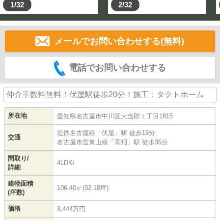
1/32
2/32
メールでお問い合わせする(無料)
電話でお問い合わせする
仲介手数料無料！伏屋駅徒歩20分！施工：タクトホーム
所在地
愛知県
名古屋市中川区
大当郎
１丁目1815
近鉄名古屋線
「
伏屋
」駅 徒歩19分
交通
名古屋市営東山線
「
高畑
」駅 徒歩35分
間取り/
4LDK/
詳細
建物面積
106.40㎡(32.18坪)
(坪数)
価格
3,444万円