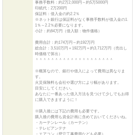
事務手数料：約2万2,000円～約5万5000円
印紙代：2万200円
保証料：借入金の約2.2％
※ネット銀行は保証料がなく事務手数料が借入金の1.
1％～2.2％必要になります。
小計：約84万円（借入額：物件価格）
費用合計：約174万円～約192万円
総合計：3,510万円＋192万円＝約3,712万円（売出し
時価格で算出）
＾＾＾＾＾＾＾＾＾＾＾＾＾＾＾＾＾＾＾＾
※概算なので、銀行や借入によって費用は異なりま
す。
火災保険料も会社や選び方により幅があります。
目安にしてください。
あなたに一番あった借入方法を見つけて少しでもお得
に購入できますように！
※購入後には下記の費用も必要です。
購入後の費用も資金計画に含めておいてくださいね。
・カーテンレール（カーテン）
・テレビアンテナ
・エアコン（壁穴工事費用なども必要）