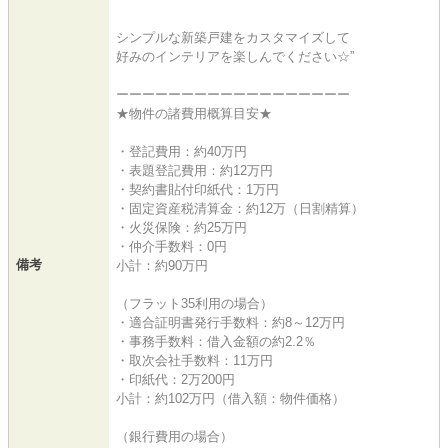
シンプルな新築戸建をカスタマイズして
好みのインテリアを楽しんでください☆”
ーーーーーーーーーーーーーーーーーー
★物件の諸費用概算目安★
・登記費用：約40万円
・表題登記費用：約12万円
・契約書貼付印紙代：1万円
・固定資産税清算金：約12万（日割精算）
・火災保険：約25万円
・仲介手数料：0円
備考
小計：約90万円
（フラット35利用の場合）
・適合証明書発行手数料：約8～12万円
・事務手数料：借入金額の約2.2％
・取次会社手数料：11万円
・印紙代：2万200円
小計：約102万円（借入額：物件価格）
（銀行費用の場合）