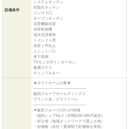
システムキッチン
対面式キッチン
設備条件
コンロ３口
オープンキッチン
追焚機能浴室
浴室乾燥機
温水洗浄便座
トイレ２ヶ所
浴室１坪以上
ユニットバス
床下収納
TVモニタ付インターホン
複層ガラス
ディンプルキー
★タクトホームの家★
――――――――――――――
飯田グループホールディングス
ブランド名：グラファーレ
――――――――――――――
▼飯田クループの5つの特徴
・国内シェアNo.1（年間約40,000戸提供）
・好立地（地域ネットワークで選ぶ土地）
・好価格（自社一貫体制で好価格を実現）