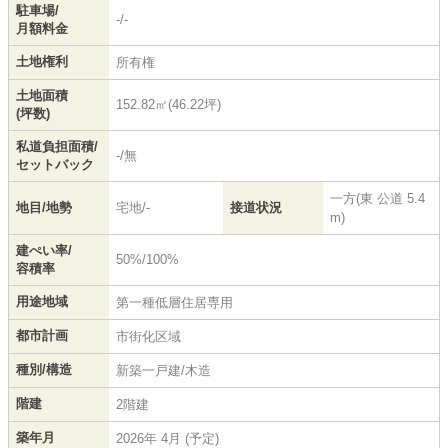
駐車場/
-/-
月額料金
土地権利
所有権
土地面積
152.82㎡(46.22坪)
(坪数)
私道負担面積/
-/無
セットバック
一方(東 公道 5.4
地目/地勢
宅地/-
接道状況
m)
建ぺい率/
50%/100%
容積率
用途地域
第一種低層住居専用
都市計画
市街化区域
種別/構造
新築一戸建/木造
階建
2階建
築年月
2026年 4月 (予定)