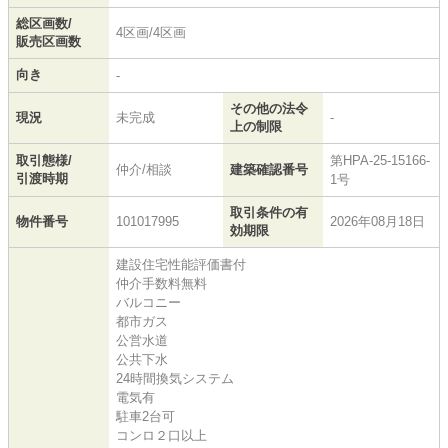
総区画数/
4区画/4区画
販売区画数
向き
-
その他の法令
現況
未完成
-
上の制限
取引態様/
第HPA-25-15166-
仲介/相談
建築確認番号
引渡時期
1号
取引条件の有
物件番号
101017995
2026年08月18日
効期限
建設住宅性能評価書付
仲介手数料無料
バルコニー
都市ガス
公営水道
公共下水
24時間換気システム
電気有
駐車2台可
コンロ２口以上