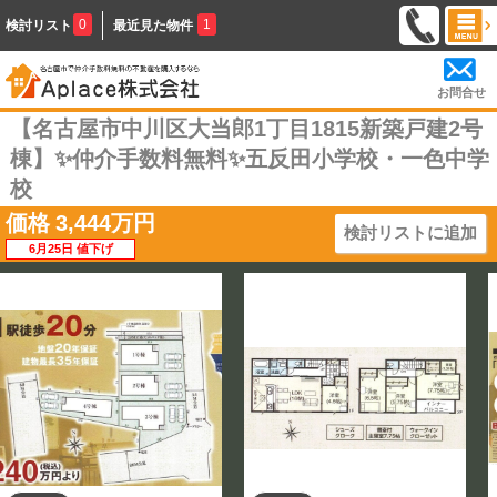
0
1
検討リスト
最近見た物件
お問合せ
【名古屋市中川区大当郎1丁目1815新築戸建2号
棟】✨️仲介手数料無料✨️五反田小学校・一色中学
校
価格
3,444
万円
検討リストに追加
6月25日 値下げ