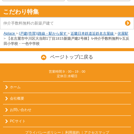
こだわり特集
仲介手数料無料の新築戸建て
Aplace
>
(戸建(売買))路線・駅から探す
>
近畿日本鉄道近鉄名古屋線
>
伏屋駅
>
【名古屋市中川区大当郎1丁目1815新築戸建2号棟】✨️仲介手数料無料✨️五反
田小学校・一色中学校
ページトップに戻る
営業時間:9：00～19：00
定休日:水曜日
ホーム
会社概要
お問い合わせ
PCサイト
プライバシーポリシー
利用規約
｜アクセスマップ
｜