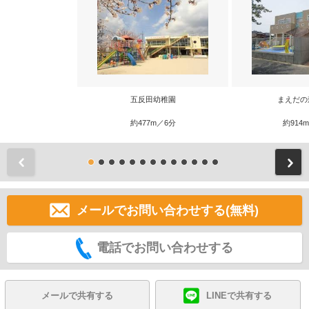
五反田幼稚園
まえだの
約477m／6分
約914
前
メールでお問い合わせする(無料)
電話でお問い合わせする
メールで共有する
LINEで共有する