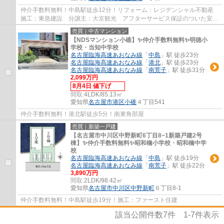
仲介手数料無料！中島駅徒歩12分！リフォーム：レジデンシャル不動産
施工：東急建設 分譲主：大京観光 アフターサービス保証のついた安心
リフォーム物件です。
売買｜中古マンション
【NDSマンション小碓】✨️仲介手数料無料✨️明徳小
学校・当知中学校
名古屋臨海高速あおなみ線
「
中島
」駅 徒歩23分
名古屋臨海高速あおなみ線
「
港北
」駅 徒歩23分
名古屋臨海高速あおなみ線
「
南荒子
」駅 徒歩31分
2,099万円
8月4日 値下げ
間取:
4LDK/85.13㎡
愛知県
名古屋市港区
小碓
４丁目541
仲介手数料無料！港北駅徒歩5分！南東角部屋
売買｜新築一戸建
【名古屋市中川区中野新町6丁目8−1新築戸建2号
棟】✨️仲介手数料無料✨️昭和橋小学校・昭和橋中学
校
名古屋臨海高速あおなみ線
「
中島
」駅 徒歩19分
名古屋臨海高速あおなみ線
「
南荒子
」駅 徒歩22分
3,890万円
間取:
2LDK/98.42㎡
愛知県
名古屋市中川区
中野新町
６丁目8-1
仲介手数料無料！中島駅徒歩19分！施工：ファースト住建
該当公開件数
7
件
1-7
件表示