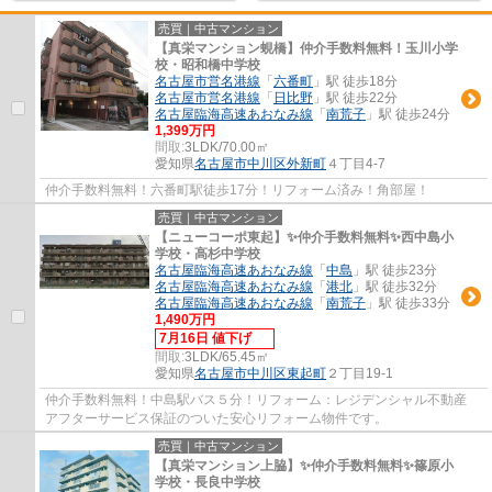
売買｜中古マンション
【真栄マンション蜆橋】仲介手数料無料！玉川小学
校・昭和橋中学校
名古屋市営名港線
「
六番町
」駅 徒歩18分
名古屋市営名港線
「
日比野
」駅 徒歩22分
名古屋臨海高速あおなみ線
「
南荒子
」駅 徒歩24分
1,399万円
間取:
3LDK/70.00㎡
愛知県
名古屋市中川区
外新町
４丁目4-7
仲介手数料無料！六番町駅徒歩17分！リフォーム済み！角部屋！
売買｜中古マンション
【ニューコーポ東起】✨️仲介手数料無料✨️西中島小
学校・高杉中学校
名古屋臨海高速あおなみ線
「
中島
」駅 徒歩23分
名古屋臨海高速あおなみ線
「
港北
」駅 徒歩32分
名古屋臨海高速あおなみ線
「
南荒子
」駅 徒歩33分
1,490万円
7月16日 値下げ
間取:
3LDK/65.45㎡
愛知県
名古屋市中川区
東起町
２丁目19-1
仲介手数料無料！中島駅バス５分！リフォーム：レジデンシャル不動産
アフターサービス保証のついた安心リフォーム物件です。
売買｜中古マンション
【真栄マンション上脇】✨️仲介手数料無料✨️篠原小
学校・長良中学校