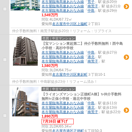
名古屋臨海高速あおなみ線
「
荒子
」駅 徒歩20分
名古屋臨海高速あおなみ線
「
南荒子
」駅 徒歩21分
名古屋臨海高速あおなみ線
「
中島
」駅 徒歩29分
1,549万円
間取:
4LDK/67.72㎡
愛知県
名古屋市中川区
上脇町
２丁目1
仲介手数料無料！南荒子駅徒歩20分！リフォーム：リプライス
売買｜中古マンション
【宝マンション東起第二】仲介手数料無料！西中島
小学校・高杉中学校
名古屋臨海高速あおなみ線
「
中島
」駅 徒歩27分
名古屋臨海高速あおなみ線
「
港北
」駅
名古屋臨海高速あおなみ線
「
南荒子
」駅
1,580万円
間取:
3LDK/64.75㎡
愛知県
名古屋市中川区
東起町
３丁目10-1
仲介手数料無料！中島駅徒歩23分！リフォーム済み！
売買｜中古マンション
【ライオンズマンション正徳町A棟】✨️仲介手数料
無料✨️正保小学校・港北中学校
名古屋臨海高速あおなみ線
「
中島
」駅 徒歩11分
名古屋臨海高速あおなみ線
「
港北
」駅 徒歩13分
名古屋臨海高速あおなみ線
「
南荒子
」駅 徒歩22分
1,890万円
7月16日 値下げ
間取:
2LDK/65.34㎡
愛知県
名古屋市港区
正徳町
６丁目50-3