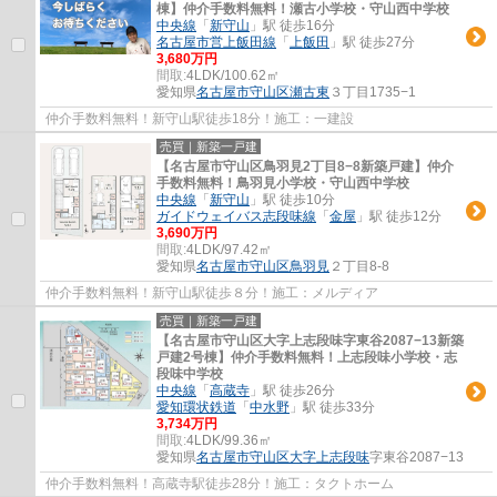
棟】仲介手数料無料！瀬古小学校・守山西中学校
中央線
「
新守山
」駅 徒歩16分
名古屋市営上飯田線
「
上飯田
」駅 徒歩27分
3,680万円
間取:
4LDK/100.62㎡
愛知県
名古屋市守山区
瀬古東
３丁目1735−1
仲介手数料無料！新守山駅徒歩18分！施工：一建設
売買｜新築一戸建
【名古屋市守山区鳥羽見2丁目8−8新築戸建】仲介
手数料無料！鳥羽見小学校・守山西中学校
中央線
「
新守山
」駅 徒歩10分
ガイドウェイバス志段味線
「
金屋
」駅 徒歩12分
3,690万円
間取:
4LDK/97.42㎡
愛知県
名古屋市守山区
鳥羽見
２丁目8-8
仲介手数料無料！新守山駅徒歩８分！施工：メルディア
売買｜新築一戸建
【名古屋市守山区大字上志段味字東谷2087−13新築
戸建2号棟】仲介手数料無料！上志段味小学校・志
段味中学校
中央線
「
高蔵寺
」駅 徒歩26分
愛知環状鉄道
「
中水野
」駅 徒歩33分
3,734万円
間取:
4LDK/99.36㎡
愛知県
名古屋市守山区
大字上志段味
字東谷2087−13
仲介手数料無料！高蔵寺駅徒歩28分！施工：タクトホーム