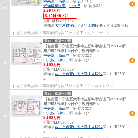
中央線
「
高蔵寺
」駅 徒歩26分
愛知環状鉄道
「
中水野
」駅 徒歩33分
2,994万円
8月4日 値下げ
間取:
4LDK/97.71㎡
愛知県
名古屋市守山区
大字上志段味
字東谷2087−13
仲介手数料無料！高蔵寺駅徒歩28分！施工：タクトホーム
売買｜新築一戸建
【名古屋市守山区大字中志段味字古山田2591-2新
築戸建8号棟】✨️仲介手数料無料✨️
中央線
「
高蔵寺
」駅 徒歩32分
中央線
「
神領
」駅 徒歩37分
3,190万円
間取:
4LDK/98.82㎡
愛知県
名古屋市守山区
大字中志段味
字古山田2591-
2
仲介手数料無料！高蔵寺駅徒歩25分！施工：アーネストワン
売買｜新築一戸建
【名古屋市守山区大字中志段味字古山田2591-2新
築戸建5号棟】✨️仲介手数料無料✨️
中央線
「
高蔵寺
」駅 徒歩32分
中央線
「
神領
」駅 徒歩37分
3,190万円
間取:
4LDK/98.41㎡
愛知県
名古屋市守山区
大字中志段味
字古山田2591-
2