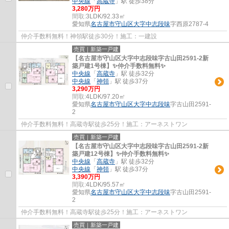
中央線
「
高蔵寺
」駅 徒歩38分
3,280万円
間取:
3LDK/92.33㎡
愛知県
名古屋市守山区
大字中志段味
字西原2787-4
仲介手数料無料！神領駅徒歩30分！施工：一建設
売買｜新築一戸建
【名古屋市守山区大字中志段味字古山田2591-2新
築戸建1号棟】✨️仲介手数料無料✨️
中央線
「
高蔵寺
」駅 徒歩32分
中央線
「
神領
」駅 徒歩37分
3,290万円
間取:
4LDK/97.20㎡
愛知県
名古屋市守山区
大字中志段味
字古山田2591-
2
仲介手数料無料！高蔵寺駅徒歩25分！施工：アーネストワン
売買｜新築一戸建
【名古屋市守山区大字中志段味字古山田2591-2新
築戸建12号棟】✨️仲介手数料無料✨️
中央線
「
高蔵寺
」駅 徒歩32分
中央線
「
神領
」駅 徒歩37分
3,390万円
間取:
4LDK/95.57㎡
愛知県
名古屋市守山区
大字中志段味
字古山田2591-
2
仲介手数料無料！高蔵寺駅徒歩25分！施工：アーネストワン
売買｜新築一戸建