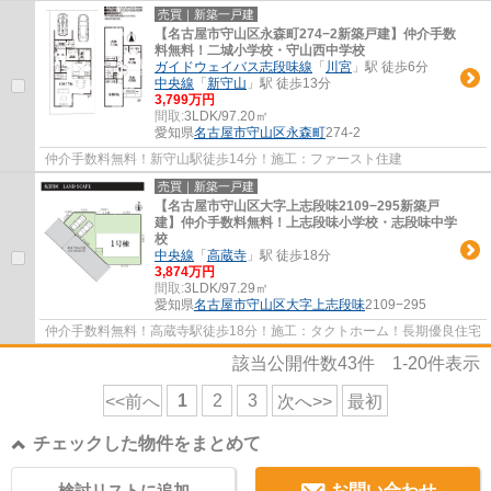
売買｜新築一戸建
【名古屋市守山区永森町274−2新築戸建】仲介手数
料無料！二城小学校・守山西中学校
ガイドウェイバス志段味線
「
川宮
」駅 徒歩6分
中央線
「
新守山
」駅 徒歩13分
3,799万円
間取:
3LDK/97.20㎡
愛知県
名古屋市守山区
永森町
274-2
仲介手数料無料！新守山駅徒歩14分！施工：ファースト住建
売買｜新築一戸建
【名古屋市守山区大字上志段味2109−295新築戸
建】仲介手数料無料！上志段味小学校・志段味中学
校
中央線
「
高蔵寺
」駅 徒歩18分
3,874万円
間取:
3LDK/97.29㎡
愛知県
名古屋市守山区
大字上志段味
2109−295
仲介手数料無料！高蔵寺駅徒歩18分！施工：タクトホーム！長期優良住宅
該当公開件数
43
件
1-20
件表示
1
2
3
<<前へ
次へ>>
最初
チェックした物件をまとめて
検討リストに追加
お問い合わせ