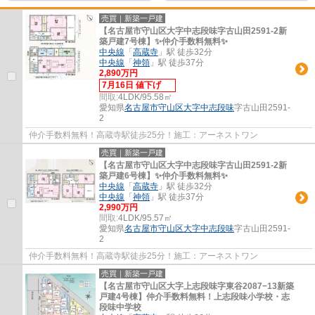
売買｜新築一戸建
【名古屋市守山区大字中志段味字古山田2591-2新
築戸建7号棟】✨️仲介手数料無料✨️
中央線
「
高蔵寺
」駅 徒歩32分
中央線
「
神領
」駅 徒歩37分
2,890万円
7月16日 値下げ
間取:
4LDK/95.58㎡
愛知県
名古屋市守山区
大字中志段味
字古山田2591-
2
仲介手数料無料！高蔵寺駅徒歩25分！施工：アーネストワン
売買｜新築一戸建
【名古屋市守山区大字中志段味字古山田2591-2新
築戸建6号棟】✨️仲介手数料無料✨️
中央線
「
高蔵寺
」駅 徒歩32分
中央線
「
神領
」駅 徒歩37分
2,990万円
間取:
4LDK/95.57㎡
愛知県
名古屋市守山区
大字中志段味
字古山田2591-
2
仲介手数料無料！高蔵寺駅徒歩25分！施工：アーネストワン
売買｜新築一戸建
【名古屋市守山区大字上志段味字東谷2087−13新築
戸建4号棟】仲介手数料無料！上志段味小学校・志
段味中学校