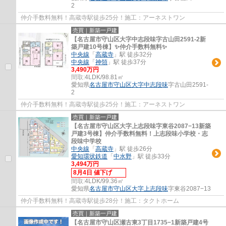
2
仲介手数料無料！高蔵寺駅徒歩25分！施工：アーネストワン
売買｜新築一戸建
【名古屋市守山区大字中志段味字古山田2591-2新
築戸建10号棟】✨️仲介手数料無料✨️
中央線
「
高蔵寺
」駅 徒歩32分
中央線
「
神領
」駅 徒歩37分
3,490万円
間取:
4LDK/98.81㎡
愛知県
名古屋市守山区
大字中志段味
字古山田2591-
2
仲介手数料無料！高蔵寺駅徒歩25分！施工：アーネストワン
売買｜新築一戸建
【名古屋市守山区大字上志段味字東谷2087−13新築
戸建3号棟】仲介手数料無料！上志段味小学校・志
段味中学校
中央線
「
高蔵寺
」駅 徒歩26分
愛知環状鉄道
「
中水野
」駅 徒歩33分
3,494万円
8月4日 値下げ
間取:
4LDK/99.36㎡
愛知県
名古屋市守山区
大字上志段味
字東谷2087−13
仲介手数料無料！高蔵寺駅徒歩28分！施工：タクトホーム
売買｜新築一戸建
【名古屋市守山区瀬古東3丁目1735−1新築戸建4号