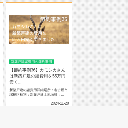
新築戸建諸費用の節約事例
【節約事例36】カモシカさん
は新築戸建の諸費用を55万円
安く...
新築戸建の諸費用詳細場所：名古屋市
瑞穂区種別；新築戸建土地面積：
88.51㎡（26.77坪）建物面積...
3
2024-11-28