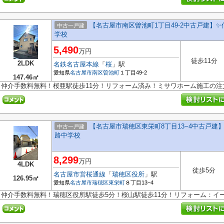
【名古屋市南区曽池町1丁目49-2中古戸建】✨
中古一戸建
学校
5,490
万円
徒歩11分
2LDK
名鉄名古屋本線
「
桜
」駅
愛知県
名古屋市南区
曽池町
１丁目49-2
147.46㎡
仲介手数料無料！桜亜駅徒歩11分！リフォーム済み！ミサワホーム施工の注
【名古屋市瑞穂区東栄町8丁目13−4中古戸建】
中古一戸建
路中学校
8,299
万円
4LDK
徒歩5分
名古屋市営桜通線
「
瑞穂区役所
」駅
126.95㎡
愛知県
名古屋市瑞穂区
東栄町
８丁目13−4
仲介手数料無料！瑞穂区役所駅徒歩5分！桜山駅徒歩11分！リフォーム：イー