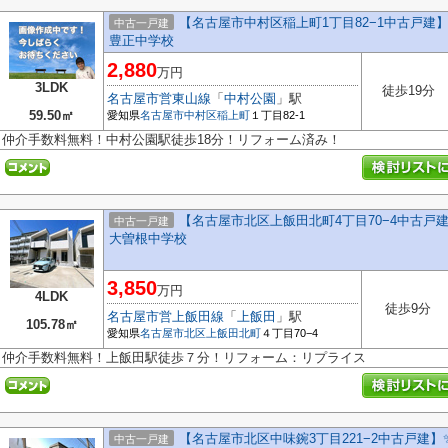
【名古屋市中村区稲上町1丁目82−1中古戸建】
中古一戸建
豊正中学校
2,880
万円
3LDK
徒歩19分
名古屋市営東山線
「
中村公園
」駅
59.50㎡
愛知県
名古屋市中村区
稲上町
１丁目82-1
仲介手数料無料！中村公園駅徒歩18分！リフォーム済み！
【名古屋市北区上飯田北町4丁目70−4中古戸建
中古一戸建
大曽根中学校
3,850
万円
4LDK
徒歩9分
名古屋市営上飯田線
「
上飯田
」駅
105.78㎡
愛知県
名古屋市北区
上飯田北町
４丁目70−4
仲介手数料無料！上飯田駅徒歩７分！リフォーム：リプライス
【名古屋市北区中味鋺3丁目221−2中古戸建】
中古一戸建