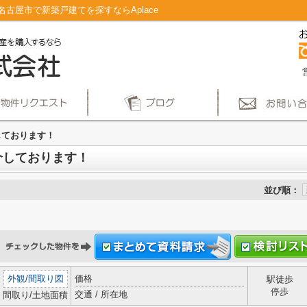
古屋市で新築戸建てを探すならAplace
しております！
介しております！
並び順：
外観
/
間取り図
価格
駅徒歩
停歩
交通 / 所在地
間取り/土地面積