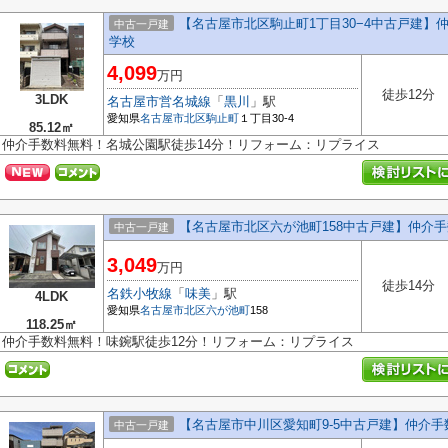
【名古屋市北区駒止町1丁目30−4中古戸建
中古一戸建
学校
4,099
万円
徒歩12分
3LDK
名古屋市営名城線
「
黒川
」駅
愛知県
名古屋市北区
駒止町
１丁目30-4
85.12㎡
仲介手数料無料！名城公園駅徒歩14分！リフォーム：リプライス
【名古屋市北区六が池町158中古戸建】仲介
中古一戸建
3,049
万円
徒歩14分
名鉄小牧線
「
味美
」駅
4LDK
愛知県
名古屋市北区
六が池町
158
118.25㎡
仲介手数料無料！味鋺駅徒歩12分！リフォーム：リプライス
【名古屋市中川区愛知町9-5中古戸建】仲介
中古一戸建