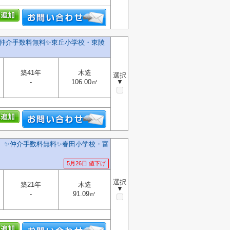
️仲介手数料無料✨️東丘小学校・東陵
築41年
木造
選択
-
106.00㎡
▼
】✨️仲介手数料無料✨️春田小学校・富
5月26日 値下げ
選択
築21年
木造
▼
-
91.09㎡