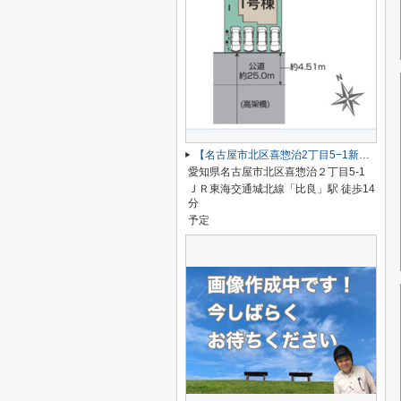
【名古屋市北区喜惣治2丁目5−1新築戸建】仲介手数料無料！楠西小学校・楠中学校
愛知県名古屋市北区喜惣治２丁目5-1
ＪＲ東海交通城北線「比良」駅 徒歩14
分
予定