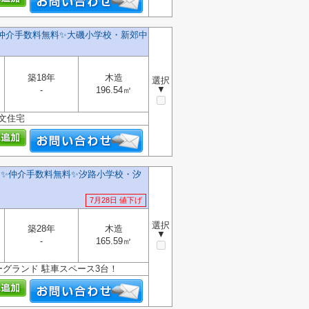
️仲介手数料無料✨️大磯小学校・新郊中
築18年
木造
選択
▼
-
196.54㎡
文住宅
✨️仲介手数料無料✨️汐路小学校・汐
7月28日 値下げ
選択
築28年
木造
▼
-
165.59㎡
グランド 駐車スペース3台！