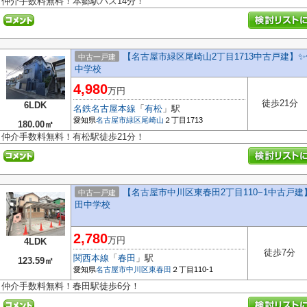
仲介手数料無料！本郷駅バス14分！
【名古屋市緑区尾崎山2丁目1713中古戸建】✨
中古一戸建
中学校
4,980
万円
徒歩21分
6LDK
名鉄名古屋本線
「
有松
」駅
愛知県
名古屋市緑区
尾崎山
２丁目1713
180.00㎡
仲介手数料無料！有松駅徒歩21分！
【名古屋市中川区東春田2丁目110−1中古戸建
中古一戸建
田中学校
2,780
万円
4LDK
徒歩7分
関西本線
「
春田
」駅
123.59㎡
愛知県
名古屋市中川区
東春田
２丁目110-1
仲介手数料無料！春田駅徒歩6分！