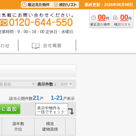
最終更新：2026年08月08日
00
00
件
件
最近見た物件
検討リスト
営業時間：9：00～19：00
定休日：水曜日
表示件数：
21
1-21
該当公開件数
戸
戸表示
表示中物件を
一括でチェック
築年数
構造
方位
建物面積