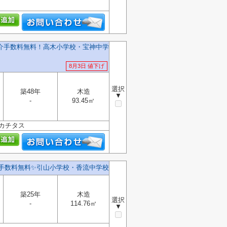
仲介手数料無料！高木小学校・宝神中学
8月3日 値下げ
選択
築48年
木造
▼
-
93.45㎡
カチタス
手数料無料✨️引山小学校・香流中学校
築25年
木造
選択
-
114.76㎡
▼