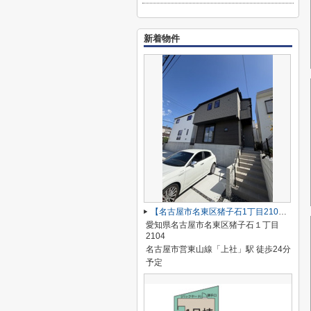
新着物件
【名古屋市名東区猪子石1丁目2104新築戸建2号棟】✨️仲介手数料無料✨️猪子石小学校・猪高中学校
愛知県名古屋市名東区猪子石１丁目
2104
名古屋市営東山線「上社」駅 徒歩24分
予定