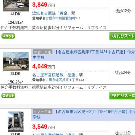
3,849
万円
徒歩12分
近鉄名古屋線
「
黄金
」駅
4LDK
愛知県
名古屋市中川区
愛知町
9-7
124.81㎡
仲介手数料無料！黄金駅徒歩12分！リフォーム：リプライス
【名古屋市緑区兵庫1丁目1431中古戸建】
中古一戸建
中学校
4,049
万円
徒歩24分
3LDK
名古屋市営桜通線
「
徳重
」駅
愛知県
名古屋市緑区
兵庫
１丁目1431
156.23㎡
仲介手数料無料！徳重駅徒歩24分！リフォーム：リプライス
【名古屋市西区児玉2丁目18−16中古戸建】
中古一戸建
学校
3,549
万円
徒歩11分
2LDK