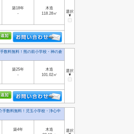
築18年
木造
選択
-
118.28㎡
▼
仲介手数料無料！熊の前小学校・神の倉
築25年
木造
選択
-
101.02㎡
▼
仲介手数料無料！児玉小学校・浄心中
築4年
木造
選択