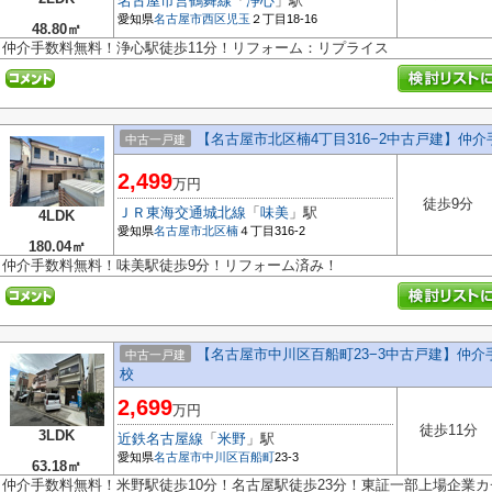
名古屋市営鶴舞線
「
浄心
」駅
愛知県
名古屋市西区
児玉
２丁目18-16
48.80㎡
仲介手数料無料！浄心駅徒歩11分！リフォーム：リプライス
【名古屋市北区楠4丁目316−2中古戸建】仲
中古一戸建
2,499
万円
徒歩9分
ＪＲ東海交通城北線
「
味美
」駅
4LDK
愛知県
名古屋市北区
楠
４丁目316-2
180.04㎡
仲介手数料無料！味美駅徒歩9分！リフォーム済み！
【名古屋市中川区百船町23−3中古戸建】仲
中古一戸建
校
2,699
万円
徒歩11分
3LDK
近鉄名古屋線
「
米野
」駅
愛知県
名古屋市中川区
百船町
23-3
63.18㎡
仲介手数料無料！米野駅徒歩10分！名古屋駅徒歩23分！東証一部上場企業