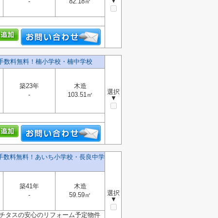
▼
-
82.18㎡
介手数料無料！楠小学校・楠中学校
築23年
木造
選択
-
103.51㎡
▼
介手数料無料！あいち小学校・長良中学
築41年
木造
選択
-
59.59㎡
▼
カチタスの安心のリフォーム予定物件