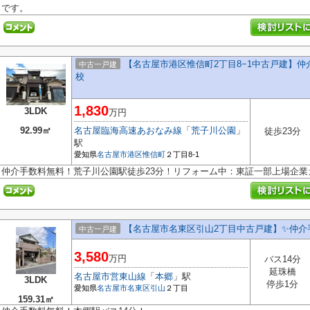
です。
【名古屋市港区惟信町2丁目8−1中古戸建】
中古一戸建
校
1,830
3LDK
万円
92.99㎡
名古屋臨海高速あおなみ線
「
荒子川公園
」
徒歩23分
駅
愛知県
名古屋市港区
惟信町
２丁目8-1
仲介手数料無料！荒子川公園駅徒歩23分！リフォーム中：東証一部上場企業
【名古屋市名東区引山2丁目中古戸建】✨️仲介
中古一戸建
3,580
万円
バス14分
延珠橋
名古屋市営東山線
「
本郷
」駅
3LDK
停歩1分
愛知県
名古屋市名東区
引山
２丁目
159.31㎡