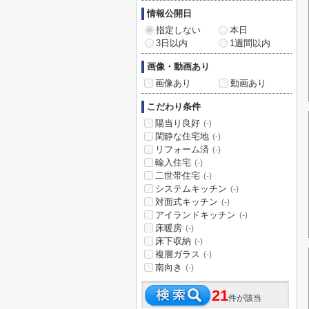
情報公開日
指定しない
本日
3日以内
1週間以内
画像・動画あり
画像あり
動画あり
こだわり条件
陽当り良好
(-)
閑静な住宅地
(-)
リフォーム済
(-)
輸入住宅
(-)
二世帯住宅
(-)
システムキッチン
(-)
対面式キッチン
(-)
アイランドキッチン
(-)
床暖房
(-)
床下収納
(-)
複層ガラス
(-)
南向き
(-)
21
件が該当