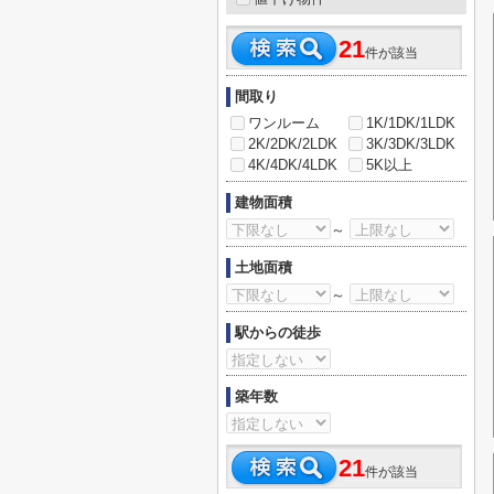
21
件が該当
間取り
ワンルーム
1K/1DK/1LDK
2K/2DK/2LDK
3K/3DK/3LDK
4K/4DK/4LDK
5K以上
建物面積
～
土地面積
～
駅からの徒歩
築年数
21
件が該当