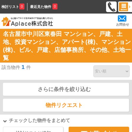
0
0
検討リスト
最近見た物件
お問合せ
名古屋市中川区東春田 マンション、戸建、土
地、投資マンション、アパート(棟)、マンション
(棟)、ビル、戸建、店舗事務所、その他、土地一
覧
1
該当物件
件
さらに条件を絞り込む
物件リクエスト
チェックした物件をまとめて