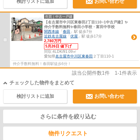
検討リストに追加
お問い合わせ
売買｜中古一戸建
【名古屋市中川区東春田2丁目110−1中古戸建】✨️
仲介手数料無料✨️春田小学校・富田中学校
関西本線
「
春田
」駅 徒歩7分
近鉄名古屋線
「
伏屋
」駅 徒歩17分
2,780万円
5月26日 値下げ
間取:
4LDK/91.09㎡
愛知県
名古屋市中川区
東春田
２丁目110-1
仲介手数料無料！春田駅徒歩6分！
該当公開件数
1
件
1-1
件表示
チェックした物件をまとめて
検討リストに追加
お問い合わせ
さらに条件を絞り込む
物件リクエスト