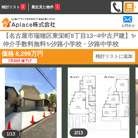
0
1
検討リスト
最近見た物件
お問合せ
【名古屋市瑞穂区東栄町8丁目13−4中古戸建】✨️
仲介手数料無料✨️汐路小学校・汐路中学校
価格
8,299
万円
検討リストに追加
7月28日 値下げ
2/13
1/13