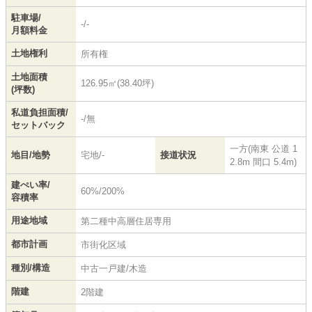
駐車場/
-/-
月額料金
土地権利
所有権
土地面積
126.95㎡(38.40坪)
(坪数)
私道負担面積/
-/無
セットバック
一方(南東 公道 1
地目/地勢
宅地/-
接道状況
2.8m 間口 5.4m)
建ぺい率/
60%/200%
容積率
用途地域
第二種中高層住居専用
都市計画
市街化区域
種別/構造
中古一戸建/木造
階建
2階建