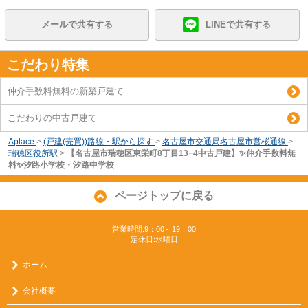
メールで共有する
LINEで共有する
こだわり特集
仲介手数料無料の新築戸建て
こだわりの中古戸建て
Aplace
>
(戸建(売買))路線・駅から探す
>
名古屋市交通局名古屋市営桜通線
>
瑞穂区役所駅
>
【名古屋市瑞穂区東栄町8丁目13−4中古戸建】✨️仲介手数料無
料✨️汐路小学校・汐路中学校
ページトップに戻る
営業時間:9：00～19：00
定休日:水曜日
ホーム
会社概要