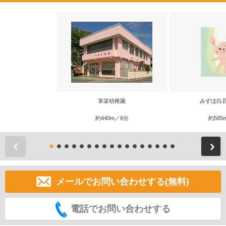
享栄幼稚園
みずほ白
約440m／6分
約585
前
メールでお問い合わせする(無料)
電話でお問い合わせする