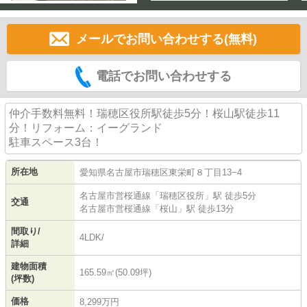
メールでお問い合わせする(無料)
電話でお問い合わせする
仲介手数料無料！瑞穂区役所駅徒歩5分！桜山駅徒歩11
分！リフォーム：イーグランド
駐車スペース3台！
所在地
愛知県
名古屋市瑞穂区
東栄町
８丁目13−4
名古屋市営桜通線
「
瑞穂区役所
」駅 徒歩5分
交通
名古屋市営桜通線
「
桜山
」駅 徒歩13分
間取り/
4LDK/
詳細
建物面積
165.59㎡(50.09坪)
(坪数)
価格
8,299万円