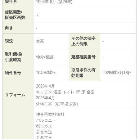
築年月
1998年 8月 (築28年)
総区画数/
-/-
販売区画数
向き
-
その他の法令
現況
空家
-
上の制限
取引態様/
仲介/相談
建築確認番号
-
引渡時期
取引条件の有
物件番号
104053425
2026年08月18日
効期限
2026年4月
キッチン 浴室 トイレ 壁 床 全室
リフォーム
2026年4月
外構工事（駐車場拡張）
仲介手数料無料
バルコニー
都市ガス
公営水道
公共下水