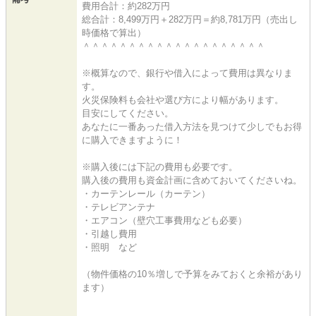
費用合計：約282万円
総合計：8,499万円＋282万円＝約8,781万円（売出し
時価格で算出）
＾＾＾＾＾＾＾＾＾＾＾＾＾＾＾＾＾＾＾＾
※概算なので、銀行や借入によって費用は異なりま
す。
火災保険料も会社や選び方により幅があります。
目安にしてください。
あなたに一番あった借入方法を見つけて少しでもお得
に購入できますように！
※購入後には下記の費用も必要です。
購入後の費用も資金計画に含めておいてくださいね。
・カーテンレール（カーテン）
・テレビアンテナ
・エアコン（壁穴工事費用なども必要）
・引越し費用
・照明 など
（物件価格の10％増しで予算をみておくと余裕があり
ます）