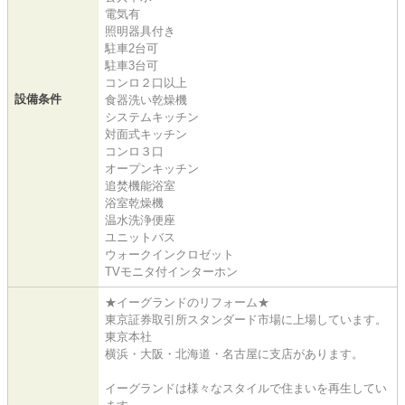
電気有
照明器具付き
駐車2台可
駐車3台可
コンロ２口以上
設備条件
食器洗い乾燥機
システムキッチン
対面式キッチン
コンロ３口
オープンキッチン
追焚機能浴室
浴室乾燥機
温水洗浄便座
ユニットバス
ウォークインクロゼット
TVモニタ付インターホン
★イーグランドのリフォーム★
東京証券取引所スタンダード市場に上場しています。
東京本社
横浜・大阪・北海道・名古屋に支店があります。
イーグランドは様々なスタイルで住まいを再生してい