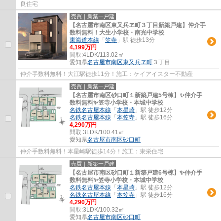
良住宅
売買｜新築一戸建
【名古屋市南区東又兵ヱ町３丁目新築戸建】仲介手
数料無料！大生小学校・南光中学校
東海道本線
「
笠寺
」駅 徒歩13分
4,199万円
間取:
4LDK/113.02㎡
愛知県
名古屋市南区
東又兵ヱ町
３丁目
仲介手数料無料！大江駅徒歩11分！施工：ケイアイスター不動産
売買｜新築一戸建
【名古屋市南区砂口町１新築戸建5号棟】✨️仲介手
数料無料✨️笠寺小学校・本城中学校
名鉄名古屋本線
「
本星崎
」駅 徒歩12分
名鉄名古屋本線
「
本笠寺
」駅 徒歩16分
4,290万円
間取:
3LDK/100.41㎡
愛知県
名古屋市南区
砂口町
仲介手数料無料！本星崎駅徒歩14分！施工：東栄住宅
売買｜新築一戸建
【名古屋市南区砂口町１新築戸建6号棟】✨️仲介手
数料無料✨️笠寺小学校・本城中学校
名鉄名古屋本線
「
本星崎
」駅 徒歩12分
名鉄名古屋本線
「
本笠寺
」駅 徒歩16分
4,290万円
間取:
3LDK/100.32㎡
愛知県
名古屋市南区
砂口町