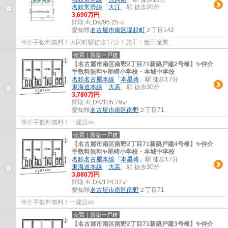
名鉄常滑線
「
大江
」駅 徒歩20分
3,690万円
間取:
4LDK/95.25㎡
愛知県
名古屋市南区
堤起町
２丁目142
仲介手数料無料！大同町駅徒歩17分！施工：飯田産業
売買｜新築一戸建
【名古屋市南区南野2丁目71新築戸建2号棟】✨️仲介
手数料無料✨️星崎小学校・本城中学校
名鉄名古屋本線
「
本星崎
」駅 徒歩17分
東海道本線
「
大高
」駅 徒歩30分
3,780万円
間取:
4LDK/105.79㎡
愛知県
名古屋市南区
南野
２丁目71
仲介手数料無料！一建設㈱
売買｜新築一戸建
【名古屋市南区南野2丁目71新築戸建4号棟】✨️仲介
手数料無料✨️星崎小学校・本城中学校
名鉄名古屋本線
「
本星崎
」駅 徒歩17分
東海道本線
「
大高
」駅 徒歩30分
3,880万円
間取:
4LDK/124.37㎡
愛知県
名古屋市南区
南野
２丁目71
仲介手数料無料！一建設㈱
売買｜新築一戸建
【名古屋市南区南野2丁目71新築戸建3号棟】✨️仲介