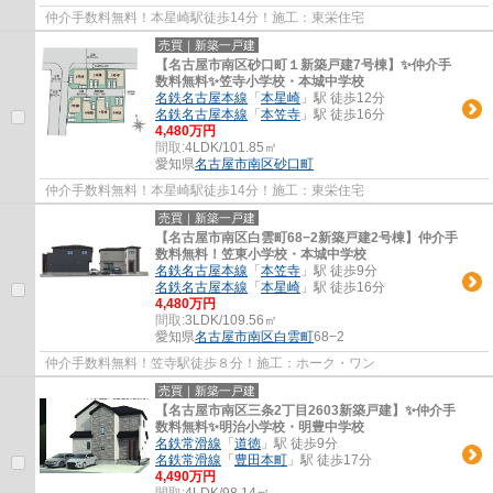
仲介手数料無料！本星崎駅徒歩14分！施工：東栄住宅
売買｜新築一戸建
【名古屋市南区砂口町１新築戸建7号棟】✨️仲介手
数料無料✨️笠寺小学校・本城中学校
名鉄名古屋本線
「
本星崎
」駅 徒歩12分
名鉄名古屋本線
「
本笠寺
」駅 徒歩16分
4,480万円
間取:
4LDK/101.85㎡
愛知県
名古屋市南区
砂口町
仲介手数料無料！本星崎駅徒歩14分！施工：東栄住宅
売買｜新築一戸建
【名古屋市南区白雲町68−2新築戸建2号棟】仲介手
数料無料！笠東小学校・本城中学校
名鉄名古屋本線
「
本笠寺
」駅 徒歩9分
名鉄名古屋本線
「
本星崎
」駅 徒歩16分
4,480万円
間取:
3LDK/109.56㎡
愛知県
名古屋市南区
白雲町
68−2
仲介手数料無料！笠寺駅徒歩８分！施工：ホーク・ワン
売買｜新築一戸建
【名古屋市南区三条2丁目2603新築戸建】✨️仲介手
数料無料✨️明治小学校・明豊中学校
名鉄常滑線
「
道徳
」駅 徒歩9分
名鉄常滑線
「
豊田本町
」駅 徒歩17分
4,490万円
間取:
4LDK/98.14㎡