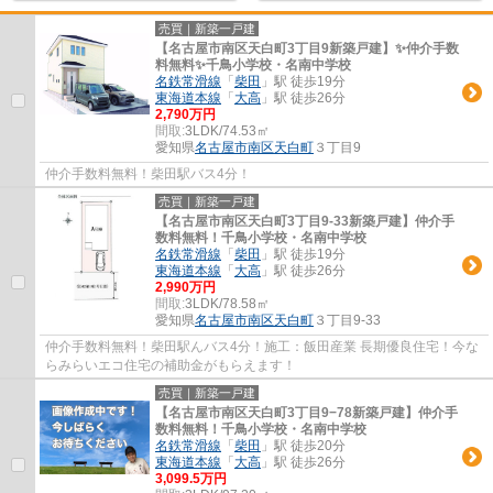
売買｜新築一戸建
【名古屋市南区天白町3丁目9新築戸建】✨️仲介手数
料無料✨️千鳥小学校・名南中学校
名鉄常滑線
「
柴田
」駅 徒歩19分
東海道本線
「
大高
」駅 徒歩26分
2,790万円
間取:
3LDK/74.53㎡
愛知県
名古屋市南区
天白町
３丁目9
仲介手数料無料！柴田駅バス4分！
売買｜新築一戸建
【名古屋市南区天白町3丁目9-33新築戸建】仲介手
数料無料！千鳥小学校・名南中学校
名鉄常滑線
「
柴田
」駅 徒歩19分
東海道本線
「
大高
」駅 徒歩26分
2,990万円
間取:
3LDK/78.58㎡
愛知県
名古屋市南区
天白町
３丁目9-33
仲介手数料無料！柴田駅んバス4分！施工：飯田産業 長期優良住宅！今な
らみらいエコ住宅の補助金がもらえます！
売買｜新築一戸建
【名古屋市南区天白町3丁目9−78新築戸建】仲介手
数料無料！千鳥小学校・名南中学校
名鉄常滑線
「
柴田
」駅 徒歩20分
東海道本線
「
大高
」駅 徒歩26分
3,099.5万円