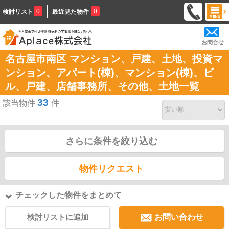
0
0
検討リスト
最近見た物件
お問合せ
名古屋市南区 マンション、戸建、土地、投資マ
ンション、アパート(棟)、マンション(棟)、ビ
ル、戸建、店舗事務所、その他、土地一覧
33
該当物件
件
さらに条件を絞り込む
物件リクエスト
チェックした物件をまとめて
検討リストに追加
お問い合わせ