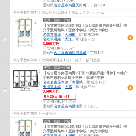
間取:
3LDK/97.20㎡
愛知県
名古屋市南区
天白町
３丁目9-78
仲介手数料無料！柴田駅徒歩20分！施工：タクトホーム
売買｜新築一戸建
【名古屋市南区堤起町2丁目142新築戸建B号棟】仲
介手数料無料！宝南小学校・南光中学校
名鉄常滑線
「
大同町
」駅 徒歩18分
名鉄常滑線
「
大江
」駅 徒歩20分
3,590万円
間取:
4LDK/95.66㎡
愛知県
名古屋市南区
堤起町
２丁目142
仲介手数料無料！大同町駅徒歩17分！施工：飯田産業
売買｜新築一戸建
【名古屋市南区南野2丁目71新築戸建1号棟】✨️仲介
手数料無料✨️星崎小学校・本城中学校
名鉄名古屋本線
「
本星崎
」駅 徒歩17分
東海道本線
「
大高
」駅 徒歩30分
3,680万円
6月25日 値下げ
間取:
4LDK/106.01㎡
愛知県
名古屋市南区
南野
２丁目71
仲介手数料無料！一建設㈱
売買｜新築一戸建
【名古屋市南区堤起町2丁目142新築戸建A号棟】仲
介手数料無料！宝南小学校・南光中学校
名鉄常滑線
「
大同町
」駅 徒歩18分