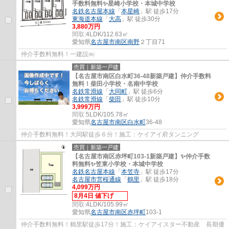
手数料無料✨️星崎小学校・本城中学校
名鉄名古屋本線
「
本星崎
」駅 徒歩17分
東海道本線
「
大高
」駅 徒歩30分
3,880万円
間取:
4LDK/112.63㎡
愛知県
名古屋市南区
南野
２丁目71
仲介手数料無料！一建設㈱
売買｜新築一戸建
【名古屋市南区白水町36-48新築戸建】仲介手数料
無料！柴田小学校・名南中学校
名鉄常滑線
「
大同町
」駅 徒歩6分
名鉄常滑線
「
柴田
」駅 徒歩10分
3,999万円
間取:
5LDK/105.78㎡
愛知県
名古屋市南区
白水町
36-48
仲介手数料無料！大同駅徒歩６分！施工：ケイアイ府タンニング
売買｜新築一戸建
【名古屋市南区赤坪町103-1新築戸建】✨️仲介手数
料無料✨️笠東小学校・本城中学校
名鉄名古屋本線
「
本笠寺
」駅 徒歩17分
名古屋市営桜通線
「
鶴里
」駅 徒歩18分
4,099万円
8月4日 値下げ
間取:
4LDK/105.99㎡
愛知県
名古屋市南区
赤坪町
103-1
仲介手数料無料！鶴里駅徒歩17分！施工：ケイアイスター不動産 長期優