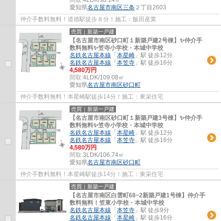
愛知県
名古屋市南区
三条
２丁目2603
仲介手数料無料！道徳駅徒歩８分！施工：飯田産業
売買｜新築一戸建
【名古屋市南区砂口町１新築戸建2号棟】✨️仲介手
数料無料✨️笠寺小学校・本城中学校
名鉄名古屋本線
「
本星崎
」駅 徒歩12分
名鉄名古屋本線
「
本笠寺
」駅 徒歩16分
4,580万円
間取:
4LDK/109.08㎡
愛知県
名古屋市南区
砂口町
仲介手数料無料！本星崎駅徒歩14分！施工：東栄住宅
売買｜新築一戸建
【名古屋市南区砂口町１新築戸建3号棟】✨️仲介手
数料無料✨️笠寺小学校・本城中学校
名鉄名古屋本線
「
本星崎
」駅 徒歩12分
名鉄名古屋本線
「
本笠寺
」駅 徒歩16分
4,580万円
間取:
3LDK/106.74㎡
愛知県
名古屋市南区
砂口町
仲介手数料無料！本星崎駅徒歩14分！施工：東栄住宅
売買｜新築一戸建
【名古屋市南区白雲町68−2新築戸建1号棟】仲介手
数料無料！笠東小学校・本城中学校
名鉄名古屋本線
「
本笠寺
」駅 徒歩9分
名鉄名古屋本線
「
本星崎
」駅 徒歩16分