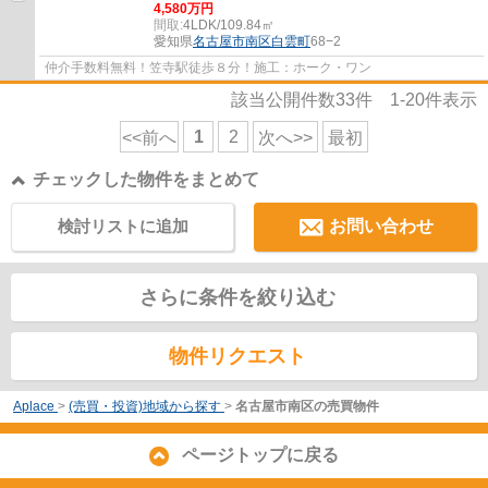
4,580万円
間取:
4LDK/109.84㎡
愛知県
名古屋市南区
白雲町
68−2
仲介手数料無料！笠寺駅徒歩８分！施工：ホーク・ワン
該当公開件数
33
件
1-20
件表示
1
2
<<前へ
次へ>>
最初
チェックした物件をまとめて
検討リストに追加
お問い合わせ
さらに条件を絞り込む
物件リクエスト
Aplace
>
(売買・投資)地域から探す
>
名古屋市南区の売買物件
ページトップに戻る