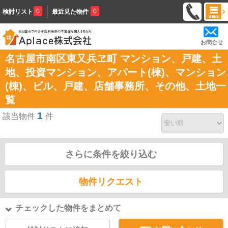
0
0
検討リスト
最近見た物件
お問合せ
名古屋市南区東又兵ヱ町 マンション、戸建、土
地、投資マンション、アパート(棟)、マンション
(棟)、ビル、戸建、店舗事務所、その他、土地一
覧
1
該当物件
件
さらに条件を絞り込む
物件リクエスト
チェックした物件をまとめて