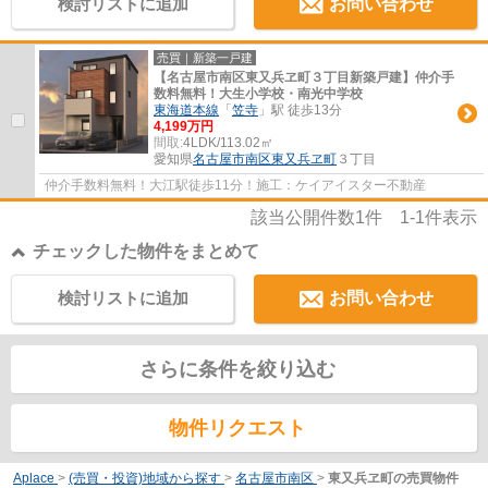
検討リストに追加
お問い合わせ
売買｜新築一戸建
【名古屋市南区東又兵ヱ町３丁目新築戸建】仲介手
数料無料！大生小学校・南光中学校
東海道本線
「
笠寺
」駅 徒歩13分
4,199万円
間取:
4LDK/113.02㎡
愛知県
名古屋市南区
東又兵ヱ町
３丁目
仲介手数料無料！大江駅徒歩11分！施工：ケイアイスター不動産
該当公開件数
1
件
1-1
件表示
チェックした物件をまとめて
検討リストに追加
お問い合わせ
さらに条件を絞り込む
物件リクエスト
Aplace
>
(売買・投資)地域から探す
>
名古屋市南区
>
東又兵ヱ町の売買物件