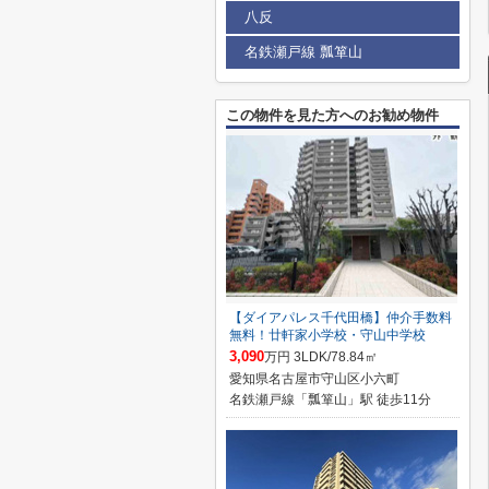
八反
名鉄瀬戸線 瓢箪山
この物件を見た方へのお勧め物件
【ダイアパレス千代田橋】仲介手数料
無料！廿軒家小学校・守山中学校
3,090
万円 3LDK/78.84㎡
愛知県名古屋市守山区小六町
名鉄瀬戸線「瓢箪山」駅 徒歩11分