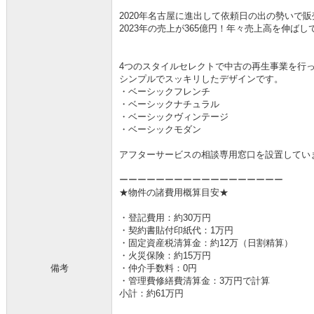
2020年名古屋に進出して依頼日の出の勢いで
2023年の売上が365億円！年々売上高を伸ば
4つのスタイルセレクトで中古の再生事業を行
シンプルでスッキリしたデザインです。
・ベーシックフレンチ
・ベーシックナチュラル
・ベーシックヴィンテージ
・ベーシックモダン
アフターサービスの相談専用窓口を設置してい
ーーーーーーーーーーーーーーーーーー
★物件の諸費用概算目安★
・登記費用：約30万円
・契約書貼付印紙代：1万円
・固定資産税清算金：約12万（日割精算）
・火災保険：約15万円
備考
・仲介手数料：0円
・管理費修繕費清算金：3万円で計算
小計：約61万円