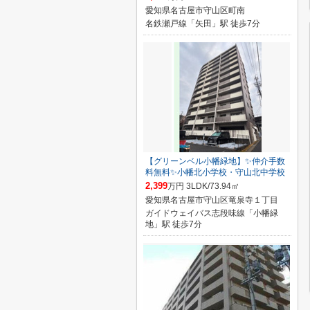
愛知県名古屋市守山区町南
名鉄瀬戸線「矢田」駅 徒歩7分
【グリーンベル小幡緑地】✨️仲介手数
料無料✨️小幡北小学校・守山北中学校
2,399
万円 3LDK/73.94㎡
愛知県名古屋市守山区竜泉寺１丁目
ガイドウェイバス志段味線「小幡緑
地」駅 徒歩7分