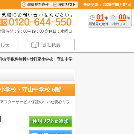
最終更新：2026年08月07日
01
00
件
件
最近見た物件
検討リスト
営業時間：9：00～19：00
定休日：水曜日
️仲介手数料無料✨️廿軒家小学校・守山中学
小学校・守山中学校 5階
 アフターサービス保証のついた安心リフ
積