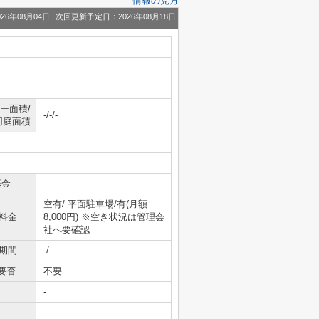
情報の見方
26年08月04日
次回更新予定日：2026年08月18日
ー面積/
-/-/-
用庭面積
基金
-
空有/ 平面駐車場/有(月額
料金
8,000円) ※空き状況は管理会
社へ要確認
期間
-/-
要否
不要
-
-