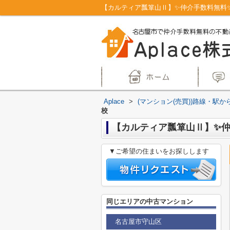
Aplace
>
(マンション(売買))路線・駅か
校
【カルティア瓢箪山Ⅱ】✨️仲
▼ご希望の住まいをお探しします
同じエリアの中古マンション
名古屋市守山区