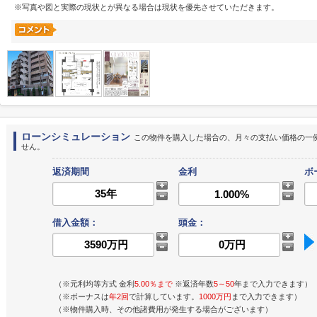
※写真や図と実際の現状とが異なる場合は現状を優先させていただきます。
ローンシミュレーション
この物件を購入した場合の、月々の支払い価格の一
せん。
返済期間
金利
ボ
借入金額：
頭金：
（※元利均等方式 金利
5.00％まで
※返済年数
5～50
年まで入力できます）
（※ボーナスは
年2回
で計算しています。
1000万円
まで入力できます）
（※物件購入時、その他諸費用が発生する場合がございます）