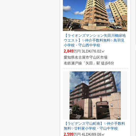
【ライオンズマンション矢田川橋緑地
ウエスト】✨️仲介手数料無料✨️鳥羽見
小学校・守山西中学校
2,849
万円 3LDK/76.02㎡
愛知県名古屋市守山区市場
名鉄瀬戸線「矢田」駅 徒歩6分
【ラビデンス守山町南】✨️仲介手数料
無料✨️廿軒家小学校・守山中学校
2,599
万円 4LDK/89.08㎡