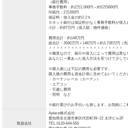
（銀行費用）
事務手数料：約2万2,000円～約5万5000円
印紙代：2万200円
保証料：借入金の約2.2％
※ネット銀行は保証料がなく事務手数料が借入金の
小計：約87万円（借入額：物件価格）
費用合計：約148万円
総合計：3590万円＋148万円＝約3,738万円
＾＾＾＾＾＾＾＾＾＾＾＾＾＾＾＾＾＾＾＾
※概算なので、銀行や借入によって費用は異な
あなたに一番あった借入方法を見つけて少しで
※購入後には下記の費用も必要です。
購入後の費用も資金計画に含めておいてくださ
・カーテンレール（カーテン）
・エアコン
・引越し費用
・照明 など
※銀行選びのお手伝いも致します。お気軽にご
Aplace株式会社
愛知県名古屋市東区代官町39−22 太洋ビル2F
取扱会社
TEL:0120-644-550