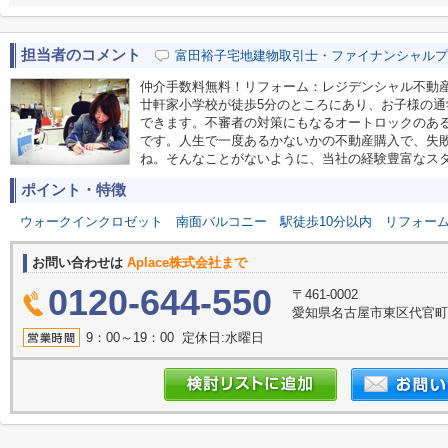
担当者のコメント
富田裕子宅地建物取引士・ファイナンシャルプ
仲介手数料無料！リフォーム：レジデンシャル不動
廿軒家小学校が徒歩5分のところにあり、お子様の
できます。不審者の対策にもなるオートロックのあ
です。人生で一度あるかないかの不動産購入で、失
ね。そんなことがないように、当社の経験豊富なス
ポイント・特徴
ウォークインクロゼット
南面バルコニー
駅徒歩10分以内
リフォー
お問い合わせは
Aplace株式会社まで
0120-644-550
〒461-0002
愛知県名古屋市東区代官町39
9：00～19：00 定休日:水曜日