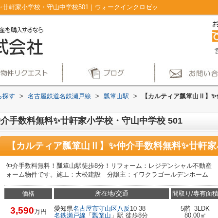
【カルティア瓢箪山Ⅱ】✨️仲介手数料無料✨️廿軒家小学校・守山中学校501｜ウォークインクロゼット 南面バルコニー 駅徒歩10分以内 リフォーム クロゼット｜仲介手数料無料！名古屋市で新築戸建てを探すならAplace
ら探す
>
名古屋鉄道名鉄瀬戸線
>
瓢箪山駅
>
【カルティア瓢箪山Ⅱ】✨
介手数料無料✨️廿軒家小学校・守山中学校 501
【カルティア瓢箪山Ⅱ】✨️仲介手数料無料✨️廿軒家
仲介手数料無料！瓢箪山駅徒歩8分！リフォーム：レジデンシャル不動産
ォーム物件です。施工：大松建設 分譲主：イワクラゴールデンホーム
価格
所在地/交通
間取り/専有面
愛知県
名古屋市守山区
八反
10-38
5階 3LDK
3,590
万円
名鉄瀬戸線
「
瓢箪山
」駅 徒歩8分
80.00㎡