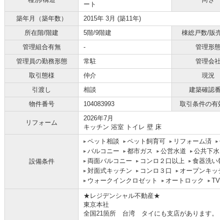
ート
築年月（築年数）
2015年 3月 (築11年)
所在階/階建
5階/9階建
棟総戸数/販
管理組合有無
-
管理形
管理員の勤務形態
常駐
管理会
取引態様
仲介
現況
引渡し
相談
建築確認
物件番号
104083993
取引条件の有
2026年7月
リフォーム
キッチン 浴室 トイレ 壁 床
ペット相談
ペット飼育可
リフォーム済
バルコニー
都市ガス
公営水道
公共下水
両面バルコニー
コンロ２口以上
食器洗い
設備条件
対面式キッチン
コンロ３口
オープンキッ
ウォークインクロゼット
オートロック
T
★レジデンシャル不動産★
東京本社
全国21箇所 台湾 タイにも支店があります。