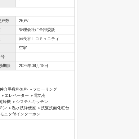
売戸数
26戸/-
態
管理会社に全部委託
社
㈱長谷工コミュニティ
空家
番号
-
効期限
2026年08月18日
仲介手数料無料
フローリング
エレベーター
電気有
乾燥機
システムキッチン
チン
温水洗浄便座
洗髪洗面化粧台
Vモニタ付インターホン