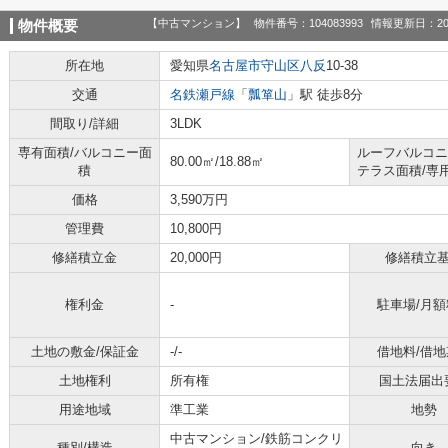
【中古マンション】
物件番号：104083993
情報更新日：20
物件概要
所在地
愛知県
名古屋市守山区
八反
10-38
交通
名鉄瀬戸線
「
瓢箪山
」駅 徒歩8分
間取り/詳細
3LDK
専有面積/バルコニー面
ルーフバルコニ
80.00㎡/18.88㎡
積
テラス面積/専
価格
3,590万円
管理費
10,800円
修繕積立金
20,000円
修繕積立
権利金
-
駐車場/月額
土地の敷金/保証金
-/-
借地料/借地
土地権利
所有権
国土法届出
用途地域
準工業
地勢
中古マンション/鉄筋コンクリ
種別/構造
向き