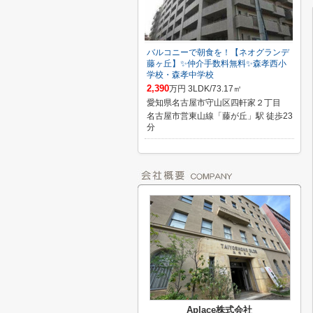
バルコニーで朝食を！【ネオグランデ
藤ヶ丘】✨️仲介手数料無料✨️森孝西小
学校・森孝中学校
2,390
万円 3LDK/73.17㎡
愛知県名古屋市守山区四軒家２丁目
名古屋市営東山線「藤が丘」駅 徒歩23
分
Aplace株式会社