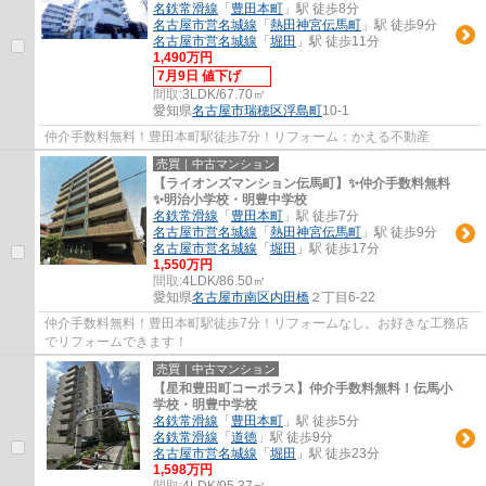
名鉄常滑線
「
豊田本町
」駅 徒歩8分
名古屋市営名城線
「
熱田神宮伝馬町
」駅 徒歩9分
名古屋市営名城線
「
堀田
」駅 徒歩11分
1,490万円
7月9日 値下げ
間取:
3LDK/67.70㎡
愛知県
名古屋市瑞穂区
浮島町
10-1
仲介手数料無料！豊田本町駅徒歩7分！リフォーム：かえる不動産
売買｜中古マンション
【ライオンズマンション伝馬町】✨️仲介手数料無料
✨️明治小学校・明豊中学校
名鉄常滑線
「
豊田本町
」駅 徒歩7分
名古屋市営名城線
「
熱田神宮伝馬町
」駅 徒歩9分
名古屋市営名城線
「
堀田
」駅 徒歩17分
1,550万円
間取:
4LDK/86.50㎡
愛知県
名古屋市南区
内田橋
２丁目6-22
仲介手数料無料！豊田本町駅徒歩7分！リフォームなし。お好きな工務店
でリフォームできます！
売買｜中古マンション
【星和豊田町コーポラス】仲介手数料無料！伝馬小
学校・明豊中学校
名鉄常滑線
「
豊田本町
」駅 徒歩5分
名鉄常滑線
「
道徳
」駅 徒歩9分
名古屋市営名城線
「
堀田
」駅 徒歩23分
1,598万円
間取:
4LDK/95.37㎡