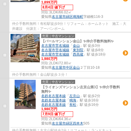
1,899万円
8月4日 値下げ
間取:
3LDK/66.02㎡
愛知県
名古屋市緑区
鳴海町
字細根116-3
仲介手数料無料！有松駅徒歩9分！リフォーム：ホームネット 施工：大
井建設 分譲主：アーバンボーム
売買｜中古マンション
【パールマンション金山】✨️仲介手数料無料✨️
名古屋市営名城線
「
金山
」駅 徒歩3分
名古屋市営名城線
「
東別院
」駅 徒歩8分
名古屋市営名城線
「
西高蔵
」駅 徒歩18分
1,980万円
間取:
2LDK/72.80㎡
愛知県
名古屋市中区
金山
２丁目10-18
仲介手数料無料！金山駅徒歩３分！
売買｜中古マンション
【ライオンズマンション左京山第3】✨️仲介手数料
無料✨️
名鉄名古屋本線
「
左京山
」駅 徒歩2分
名鉄名古屋本線
「
鳴海
」駅 徒歩16分
名鉄名古屋本線
「
有松
」駅 徒歩16分
1,980万円
7月9日 値下げ
間取:
2LDK/64.36㎡
愛知県
名古屋市緑区
四本木
505
仲介手数料無料！左京山駅徒歩2分！リフォーム：ランドネット