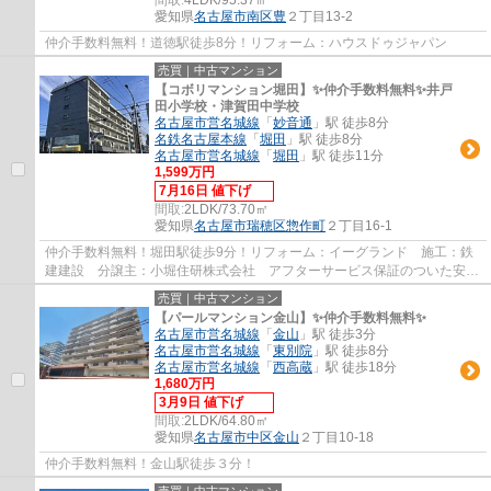
愛知県
名古屋市南区
豊
２丁目13-2
仲介手数料無料！道徳駅徒歩8分！リフォーム：ハウスドゥジャパン
売買｜中古マンション
【コボリマンション堀田】✨️仲介手数料無料✨️井戸
田小学校・津賀田中学校
名古屋市営名城線
「
妙音通
」駅 徒歩8分
名鉄名古屋本線
「
堀田
」駅 徒歩8分
名古屋市営名城線
「
堀田
」駅 徒歩11分
1,599万円
7月16日 値下げ
間取:
2LDK/73.70㎡
愛知県
名古屋市瑞穂区
惣作町
２丁目16-1
仲介手数料無料！堀田駅徒歩9分！リフォーム：イーグランド 施工：鉄
建建設 分譲主：小堀住研株式会社 アフターサービス保証のついた安心
リフォーム物件です。
売買｜中古マンション
【パールマンション金山】✨️仲介手数料無料✨️
名古屋市営名城線
「
金山
」駅 徒歩3分
名古屋市営名城線
「
東別院
」駅 徒歩8分
名古屋市営名城線
「
西高蔵
」駅 徒歩18分
1,680万円
3月9日 値下げ
間取:
2LDK/64.80㎡
愛知県
名古屋市中区
金山
２丁目10-18
仲介手数料無料！金山駅徒歩３分！
売買｜中古マンション