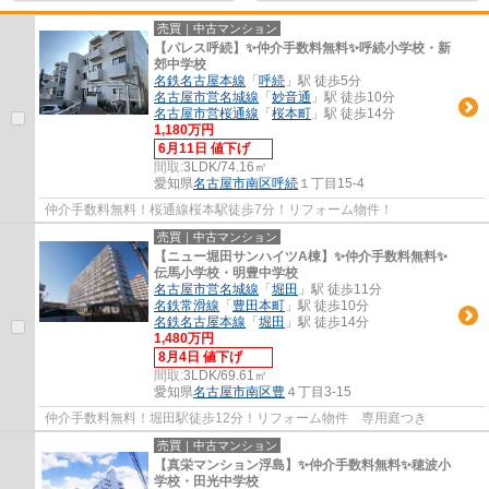
売買｜中古マンション
【パレス呼続】✨️仲介手数料無料✨️呼続小学校・新
郊中学校
名鉄名古屋本線
「
呼続
」駅 徒歩5分
名古屋市営名城線
「
妙音通
」駅 徒歩10分
名古屋市営桜通線
「
桜本町
」駅 徒歩14分
1,180万円
6月11日 値下げ
間取:
3LDK/74.16㎡
愛知県
名古屋市南区
呼続
１丁目15-4
仲介手数料無料！桜通線桜本駅徒歩7分！リフォーム物件！
売買｜中古マンション
【ニュー堀田サンハイツA棟】✨️仲介手数料無料✨️
伝馬小学校・明豊中学校
名古屋市営名城線
「
堀田
」駅 徒歩11分
名鉄常滑線
「
豊田本町
」駅 徒歩10分
名鉄名古屋本線
「
堀田
」駅 徒歩14分
1,480万円
8月4日 値下げ
間取:
3LDK/69.61㎡
愛知県
名古屋市南区
豊
４丁目3-15
仲介手数料無料！堀田駅徒歩12分！リフォーム物件 専用庭つき
売買｜中古マンション
【真栄マンション浮島】✨️仲介手数料無料✨️穂波小
学校・田光中学校