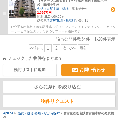
【ラビデンス鳴海Ⅱ】仲介手数料無料！鳴海小学
校・鳴海中学校
名鉄名古屋本線
「
鳴海
」駅 徒歩9分
2,099万円
間取:
2LDK/60.66㎡
愛知県
名古屋市緑区
鳴海町
字矢切11
仲介手数料無料！鳴海駅徒歩10分！リフォーム：インテリックス アフタ
ーサービス保証のついた安心リフォーム物件です。
該当公開件数
34
件
1-20
件表示
1
2
<<前へ
次へ>>
最初
チェックした物件をまとめて
検討リストに追加
お問い合わせ
さらに条件を絞り込む
物件リクエスト
Aplace
>
(売買・投資)路線・駅から探す
>
名古屋鉄道名鉄名古屋本線の売買物
件