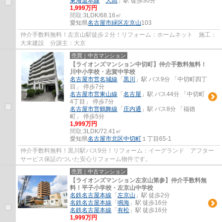
東海道本線
「
大高
」駅 徒歩30分
1,999万円
間取:
3LDK/68.16㎡
愛知県
名古屋市緑区
左京山
103
仲介手数料無料！左京山駅徒歩２分！リフォーム：ホームネット 施工：
大末建設 分譲主：大京
売買｜中古マンション
【ライオンズマンション中切町】仲介手数料無料！
川中小学校・志賀中学校
名古屋市営名城線
「
黒川
」駅 バス9分 「中切町四丁
目」 停歩7分
名古屋市営東山線
「
名古屋
」駅 バス44分 「中切町
4丁目」 停歩7分
名古屋市営鶴舞線
「
庄内通
」駅 バス8分 「福徳
町」 停歩5分
1,999万円
間取:
3LDK/72.41㎡
愛知県
名古屋市北区
中切町
１丁目65-1
仲介手数料無料！黒川駅バス9分！リフォーム：イーグランド アフター
サービス保証のついた安心リフォーム物件です。
売買｜中古マンション
【ライオンズマンション左京山第参】仲介手数料無
料！平子小学校・左京山中学校
名鉄名古屋本線
「
左京山
」駅 徒歩2分
名鉄名古屋本線
「
鳴海
」駅 徒歩16分
名鉄名古屋本線
「
有松
」駅 徒歩16分
1,999万円