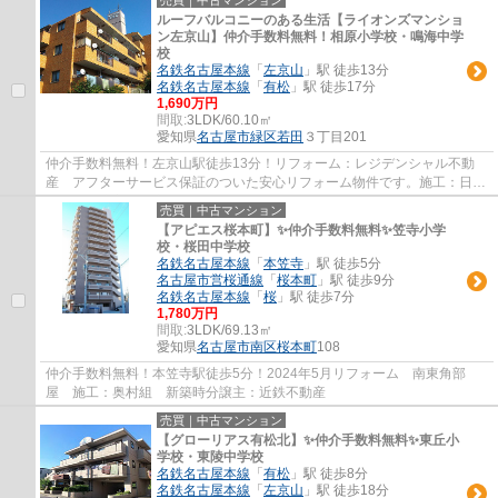
ルーフバルコニーのある生活【ライオンズマンショ
ン左京山】仲介手数料無料！相原小学校・鳴海中学
校
名鉄名古屋本線
「
左京山
」駅 徒歩13分
名鉄名古屋本線
「
有松
」駅 徒歩17分
1,690万円
間取:
3LDK/60.10㎡
愛知県
名古屋市緑区
若田
３丁目201
仲介手数料無料！左京山駅徒歩13分！リフォーム：レジデンシャル不動
産 アフターサービス保証のついた安心リフォーム物件です。施工：日東
建設 分譲主：大京観光
売買｜中古マンション
【アピエス桜本町】✨️仲介手数料無料✨️笠寺小学
校・桜田中学校
名鉄名古屋本線
「
本笠寺
」駅 徒歩5分
名古屋市営桜通線
「
桜本町
」駅 徒歩9分
名鉄名古屋本線
「
桜
」駅 徒歩7分
1,780万円
間取:
3LDK/69.13㎡
愛知県
名古屋市南区
桜本町
108
仲介手数料無料！本笠寺駅徒歩5分！2024年5月リフォーム 南東角部
屋 施工：奥村組 新築時分譲主：近鉄不動産
売買｜中古マンション
【グローリアス有松北】✨️仲介手数料無料✨️東丘小
学校・東陵中学校
名鉄名古屋本線
「
有松
」駅 徒歩8分
名鉄名古屋本線
「
左京山
」駅 徒歩18分