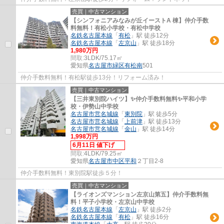
売買｜中古マンション
【シンフォニアみなみが丘イーストA 棟】仲介手数
料無料！有松小学校・有松中学校
名鉄名古屋本線
「
有松
」駅 徒歩12分
名鉄名古屋本線
「
左京山
」駅 徒歩18分
1,980万円
間取:
3LDK/75.17㎡
愛知県
名古屋市緑区
有松南
501
仲介手数料無料！有松駅徒歩13分！リフォーム済み！
売買｜中古マンション
【三井東別院ハイツ】✨️仲介手数料無料✨️平和小学
校・伊勢山中学校
名古屋市営名城線
「
東別院
」駅 徒歩5分
名古屋市営名城線
「
上前津
」駅 徒歩13分
名古屋市営名城線
「
金山
」駅 徒歩14分
1,998万円
6月11日 値下げ
間取:
4LDK/79.25㎡
愛知県
名古屋市中区
平和
２丁目2-8
仲介手数料無料！東別院駅徒歩５分！
売買｜中古マンション
【ライオンズマンション左京山第五】仲介手数料無
料！平子小学校・左京山中学校
名鉄名古屋本線
「
左京山
」駅 徒歩2分
名鉄名古屋本線
「
有松
」駅 徒歩16分