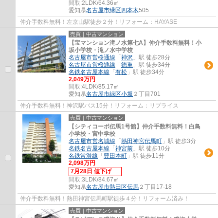
間取:
2LDK/64.36㎡
愛知県
名古屋市緑区
四本木
505
仲介手数料無料！左京山駅徒歩２分！リフォーム：HAYASE
売買｜中古マンション
【宝マンション滝ノ水第七A】仲介手数料無料！小
坂小学校・滝ノ水中学校
名古屋市営桜通線
「
神沢
」駅 徒歩28分
名古屋市営桜通線
「
徳重
」駅 徒歩34分
名鉄名古屋本線
「
有松
」駅 徒歩34分
2,049万円
間取:
4LDK/85.17㎡
愛知県
名古屋市緑区
小坂
２丁目701
仲介手数料無料！神沢駅バス15分！リフォーム：リプライス
売買｜中古マンション
【シティコーポ伝馬1号館】仲介手数料無料！白鳥
小学校・宮中学校
名古屋市営名城線
「
熱田神宮伝馬町
」駅 徒歩3分
名鉄名古屋本線
「
神宮前
」駅 徒歩10分
名鉄常滑線
「
豊田本町
」駅 徒歩11分
2,098万円
7月28日 値下げ
間取:
3LDK/84.67㎡
愛知県
名古屋市熱田区
伝馬
２丁目17-18
仲介手数料無料！熱田神宮伝馬町駅徒歩４分！リフォーム済み！
売買｜中古マンション