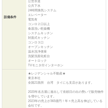
公営水道
公共下水
24時間換気システム
エレベーター
設備条件
電気有
コンロ２口以上
食器洗い乾燥機
システムキッチン
対面式キッチン
コンロ３口
オープンキッチン
温水洗浄便座
洗髪洗面化粧台
オートロック
TVモニタ付インターホン
★レジデンシャル不動産★
東京本社
全国21箇所 台湾 タイにも支店があります。
2020年名古屋に進出して依頼日の出の勢いで販売物件
を増やしています。
2023年の売上が365億円！年々売上高を伸ばしている
会社です。