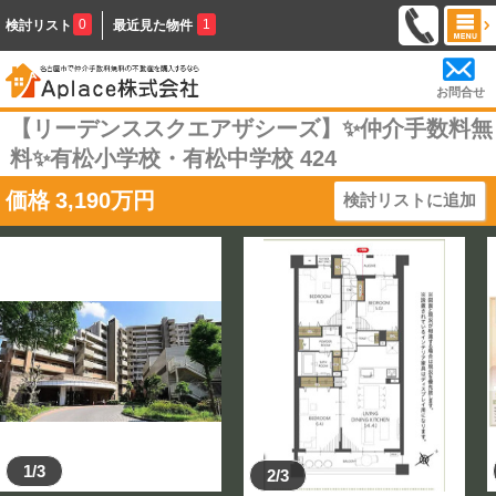
0
1
検討リスト
最近見た物件
お問合せ
【リーデンススクエアザシーズ】✨️仲介手数料無
料✨️有松小学校・有松中学校 424
価格
3,190
万円
検討リストに追加
1/3
2/3