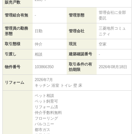
販売戸数
管理会社に全部
管理組合有無
-
管理形態
委託
管理員の勤務
三菱地所コミュ
日勤
管理会社
形態
ニティ
取引態様
現況
仲介
空家
引渡し
建築確認番号
相談
-
取引条件の有
物件番号
103866350
2026年08月18日
効期限
2026年7月
リフォーム
キッチン 浴室 トイレ 壁 床
ペット相談
ペット飼育可
リフォーム済
仲介手数料無料
フローリング
バルコニー
都市ガス