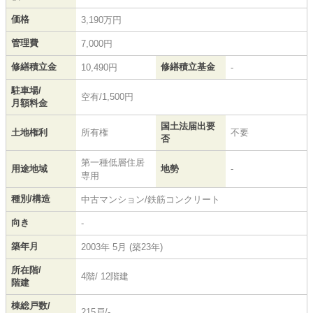
価格
3,190万円
管理費
7,000円
修繕積立金
修繕積立基金
10,490円
-
駐車場/
空有/1,500円
月額料金
国土法届出要
土地権利
所有権
不要
否
第一種低層住居
用途地域
地勢
-
専用
種別/構造
中古マンション/鉄筋コンクリート
向き
-
築年月
2003年 5月 (築23年)
所在階/
4階/ 12階建
階建
棟総戸数/
215戸/-