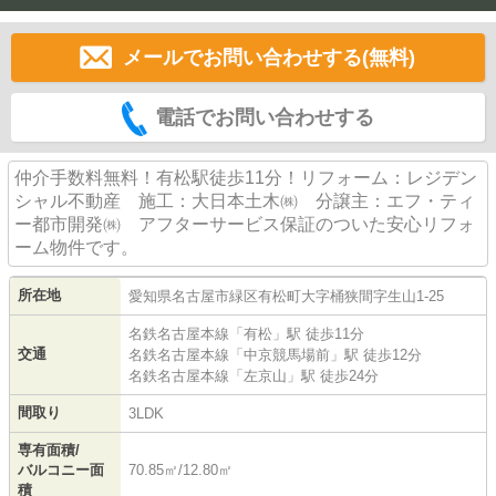
メールでお問い合わせする(無料)
電話でお問い合わせする
仲介手数料無料！有松駅徒歩11分！リフォーム：レジデン
シャル不動産 施工：大日本土木㈱ 分譲主：エフ・ティ
ー都市開発㈱ アフターサービス保証のついた安心リフォ
ーム物件です。
所在地
愛知県
名古屋市緑区
有松町大字桶狭間
字生山1-25
名鉄名古屋本線
「
有松
」駅 徒歩11分
交通
名鉄名古屋本線
「
中京競馬場前
」駅 徒歩12分
名鉄名古屋本線
「
左京山
」駅 徒歩24分
間取り
3LDK
専有面積/
バルコニー面
70.85㎡/12.80㎡
積