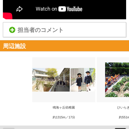
担当者のコメント
周辺施設
鳴海ヶ丘幼稚園
ひいら
約1315m／17分
約551