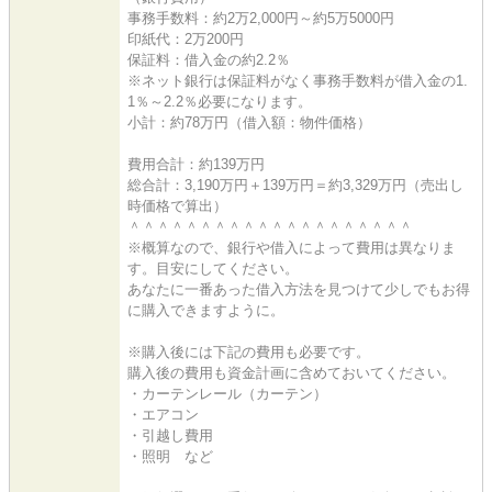
事務手数料：約2万2,000円～約5万5000円
印紙代：2万200円
保証料：借入金の約2.2％
※ネット銀行は保証料がなく事務手数料が借入金の1.
1％～2.2％必要になります。
小計：約78万円（借入額：物件価格）
費用合計：約139万円
総合計：3,190万円＋139万円＝約3,329万円（売出し
時価格で算出）
＾＾＾＾＾＾＾＾＾＾＾＾＾＾＾＾＾＾＾＾
※概算なので、銀行や借入によって費用は異なりま
す。目安にしてください。
あなたに一番あった借入方法を見つけて少しでもお得
に購入できますように。
※購入後には下記の費用も必要です。
購入後の費用も資金計画に含めておいてください。
・カーテンレール（カーテン）
・エアコン
・引越し費用
・照明 など