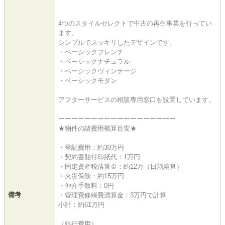
4つのスタイルセレクトで中古の再生事業を行ってい
ます。
シンプルでスッキリしたデザインです。
・ベーシックフレンチ
・ベーシックナチュラル
・ベーシックヴィンテージ
・ベーシックモダン
アフターサービスの相談専用窓口を設置しています。
ーーーーーーーーーーーーーーーーーー
★物件の諸費用概算目安★
・登記費用：約30万円
・契約書貼付印紙代：1万円
・固定資産税清算金：約12万（日割精算）
・火災保険：約15万円
・仲介手数料：0円
備考
・管理費修繕費清算金：3万円で計算
小計：約61万円
（銀行費用）