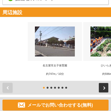
周辺施設
名古屋市太子保育園
ひいら
約747m／10分
約596
前
メールでお問い合わせする(無料)