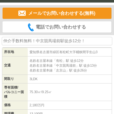
メールでお問い合わせする(無料)
電話でお問い合わせする
仲介手数料無料！中京競馬場前駅徒歩12分！
所在地
愛知県
名古屋市緑区
有松町大字桶狭間
字生山3
名鉄名古屋本線
「
有松
」駅 徒歩12分
交通
名鉄名古屋本線
「
中京競馬場前
」駅 徒歩13分
名鉄名古屋本線
「
左京山
」駅 徒歩26分
間取り
3LDK
専有面積/
バルコニー面
75.30㎡/9.25㎡
積
価格
2,180万円
管理費
13,100円