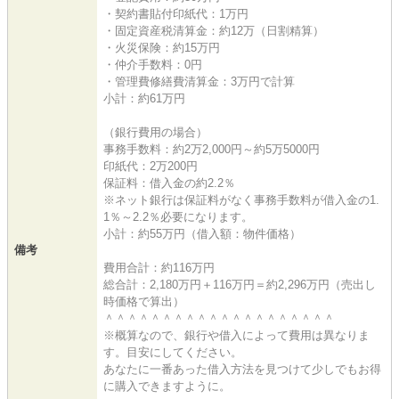
・契約書貼付印紙代：1万円
・固定資産税清算金：約12万（日割精算）
・火災保険：約15万円
・仲介手数料：0円
・管理費修繕費清算金：3万円で計算
小計：約61万円
（銀行費用の場合）
事務手数料：約2万2,000円～約5万5000円
印紙代：2万200円
保証料：借入金の約2.2％
※ネット銀行は保証料がなく事務手数料が借入金の1.
1％～2.2％必要になります。
小計：約55万円（借入額：物件価格）
備考
費用合計：約116万円
総合計：2,180万円＋116万円＝約2,296万円（売出し
時価格で算出）
＾＾＾＾＾＾＾＾＾＾＾＾＾＾＾＾＾＾＾＾
※概算なので、銀行や借入によって費用は異なりま
す。目安にしてください。
あなたに一番あった借入方法を見つけて少しでもお得
に購入できますように。