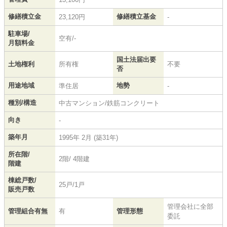
修繕積立金
修繕積立基金
23,120円
-
駐車場/
空有/-
月額料金
国土法届出要
土地権利
所有権
不要
否
用途地域
地勢
準住居
-
種別/構造
中古マンション/鉄筋コンクリート
向き
-
築年月
1995年 2月 (築31年)
所在階/
2階/ 4階建
階建
棟総戸数/
25戸/1戸
販売戸数
管理会社に全部
管理組合有無
有
管理形態
委託