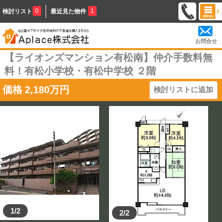
0
1
検討リスト
最近見た物件
お問合せ
【ライオンズマンション有松南】仲介手数料無
料！有松小学校・有松中学校 ２階
価格
2,180
万円
検討リストに追加
1/2
2/2