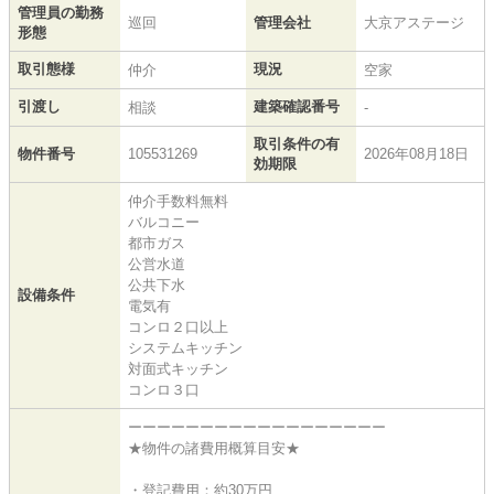
管理員の勤務
巡回
管理会社
大京アステージ
形態
取引態様
現況
仲介
空家
引渡し
建築確認番号
相談
-
取引条件の有
物件番号
105531269
2026年08月18日
効期限
仲介手数料無料
バルコニー
都市ガス
公営水道
公共下水
設備条件
電気有
コンロ２口以上
システムキッチン
対面式キッチン
コンロ３口
ーーーーーーーーーーーーーーーーーー
★物件の諸費用概算目安★
・登記費用：約30万円