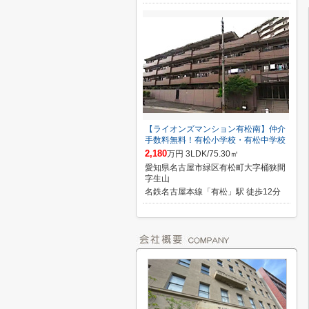
【ライオンズマンション有松南】仲介
手数料無料！有松小学校・有松中学校
2,180
万円 3LDK/75.30㎡
愛知県名古屋市緑区有松町大字桶狭間
字生山
名鉄名古屋本線「有松」駅 徒歩12分