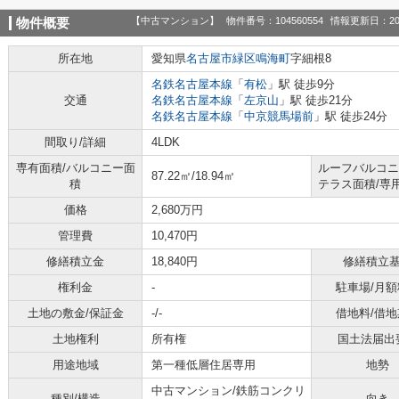
【中古マンション】
物件番号：104560554
情報更新日：20
物件概要
所在地
愛知県
名古屋市緑区
鳴海町
字細根8
名鉄名古屋本線
「
有松
」駅 徒歩9分
交通
名鉄名古屋本線
「
左京山
」駅 徒歩21分
名鉄名古屋本線
「
中京競馬場前
」駅 徒歩24分
間取り/詳細
4LDK
専有面積/バルコニー面
ルーフバルコニ
87.22㎡/18.94㎡
積
テラス面積/専
価格
2,680万円
管理費
10,470円
修繕積立金
18,840円
修繕積立
権利金
-
駐車場/月額
土地の敷金/保証金
-/-
借地料/借地
土地権利
所有権
国土法届出
用途地域
第一種低層住居専用
地勢
中古マンション/鉄筋コンクリ
種別/構造
向き