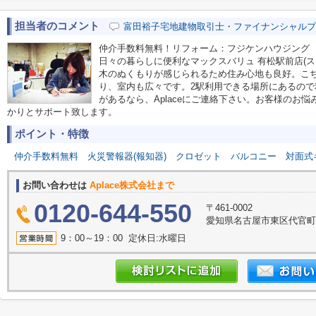
担当者のコメント
富田裕子宅地建物取引士・ファイナンシャルプ
仲介手数料無料！リフォーム：フジケンハウジング
日々の暮らしに便利なマックスバリュ 有松駅前店(ス
木のぬくもりが感じられるため住み心地も良好。こち
り、室内も広々です。2駅利用できる場所にあるの
があるなら、Aplaceにご連絡下さい。お客様のお
かりとサポート致します。
ポイント・特徴
仲介手数料無料
火災警報器(報知器)
クロゼット
バルコニー
対面式
お問い合わせは
Aplace株式会社まで
0120-644-550
〒461-0002
愛知県名古屋市東区代官町39
9：00～19：00 定休日:水曜日