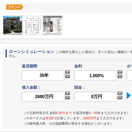
ローンシミュレーション
この物件を購入した場合の、月々の支払い価格の一
せん。
返済期間
金利
ボ
借入金額：
頭金：
（※元利均等方式 金利
5.00％まで
※返済年数
5～50
年まで入力できます）
（※ボーナスは
年2回
で計算しています。
1000万円
まで入力できます）
（※物件購入時、その他諸費用が発生する場合がございます）