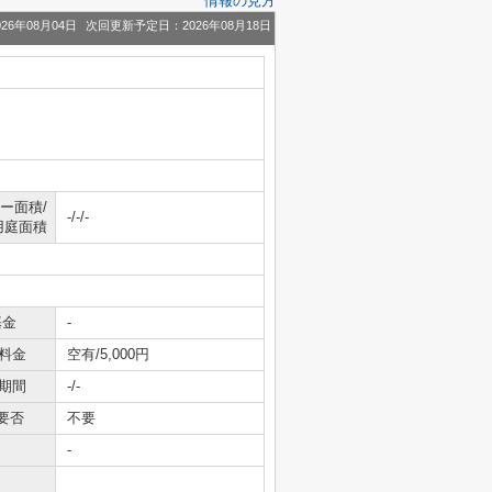
情報の見方
26年08月04日
次回更新予定日：2026年08月18日
ー面積/
-/-/-
用庭面積
基金
-
料金
空有/5,000円
期間
-/-
要否
不要
-
-