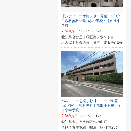
【シティコーポ滝ノ水一号館】✨️仲介
手数料無料✨️滝の水小学校・滝の水中
学校
2,370
万円 4LDK/85.38㎡
愛知県名古屋市緑区滝ノ水２丁目
名古屋市営桜通線「神沢」駅 徒歩18分
バルコニーを楽しむ【ユニーブル鹿
山】仲介手数料無料！旭出小学校・滝
ノ水中学校
2,349
万円 3LDK/75.01㎡
愛知県名古屋市緑区作の山町
名鉄名古屋本線「鳴海」駅 徒歩23分