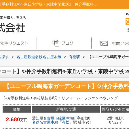
【ユニーブル鳴海東ガーデンコート】✨️仲介手数料無料✨️東丘小学校・東陵中学校201｜仲介手数料無料 火災警報器(報知器) クロゼット バルコニー 対面式キッチン｜仲介手数料無料！名古屋市で新築戸建てを探すならAplace
ら探す
>
名古屋鉄道名鉄名古屋本線
>
有松駅
>
【ユニーブル鳴海東ガー
ート】✨️仲介手数料無料✨️東丘小学校・東陵中学校 2
仲介手数料無料！有松駅徒歩8分！リフォーム：フジケンハウジング
価格
所在地/交通
間取り/専有面
愛知県
名古屋市緑区
鳴海町
字細根8
2階 4LDK
2,680
万円
名鉄名古屋本線
「
有松
」駅 徒歩9分
87.22㎡