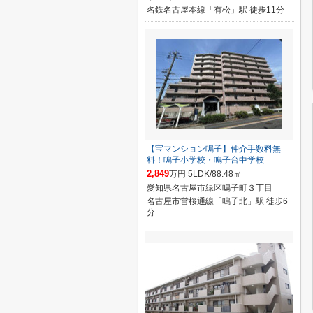
名鉄名古屋本線「有松」駅 徒歩11分
【宝マンション鳴子】仲介手数料無
料！鳴子小学校・鳴子台中学校
2,849
万円 5LDK/88.48㎡
愛知県名古屋市緑区鳴子町３丁目
名古屋市営桜通線「鳴子北」駅 徒歩6
分