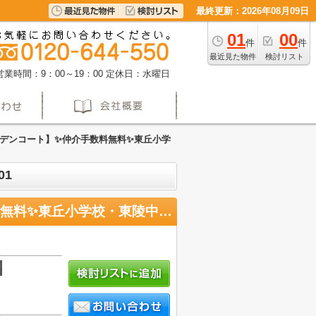
最終更新：2026年08月09日
01
00
件
件
最近見た物件
検討リスト
営業時間：9：00～19：00
定休日：水曜日
デンコート】✨️仲介手数料無料✨️東丘小学
01
【ユニーブル鳴海東ガーデンコート】✨️仲介手数料無料✨️東丘小学校・東陵中学校 2階
積