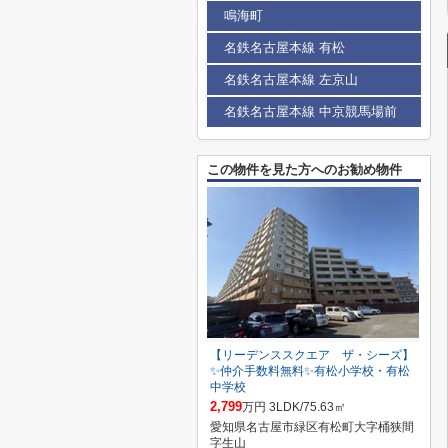
鳴海町
名鉄名古屋本線 有松
名鉄名古屋本線 左京山
名鉄名古屋本線 中京競馬場前
この物件を見た方へのお勧め物件
【リーデンススクエア ザ・シーズ】
✨️仲介手数料無料✨️有松小学校・有松
中学校
2,799
万円 3LDK/75.63㎡
愛知県名古屋市緑区有松町大字桶狭間
字生山