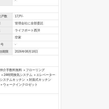
売戸数
17戸/-
態
管理会社に全部委託
社
ライフポート西洋
空家
番号
-
効期限
2026年08月18日
仲介手数料無料
フローリング
24時間換気システム
エレベーター
システムキッチン
対面式キッチン
ウォークインクロゼット