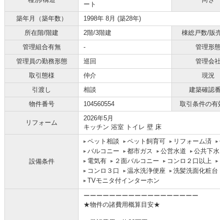
ート
築年月（築年数）
1998年 8月 (築28年)
所在階/階建
2階/3階建
棟総戸数/販
管理組合有無
-
管理形
管理員の勤務形態
巡回
管理会
取引態様
仲介
現況
引渡し
相談
建築確認
物件番号
104560554
取引条件の有
2026年5月
リフォーム
キッチン 浴室 トイレ 壁 床
ペット相談
ペット飼育可
リフォーム済
バルコニー
都市ガス
公営水道
公共下水
電気有
２面バルコニー
コンロ２口以上
設備条件
コンロ３口
温水洗浄便座
洗髪洗面化粧台
TVモニタ付インターホン
ーーーーーーーーーーーーーーーーーー
★物件の諸費用概算目安★