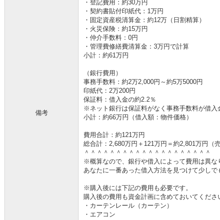
・登記費用：約30万円
・契約書貼付印紙代：1万円
・固定資産税清算金：約12万（日割精算）
・火災保険：約15万円
・仲介手数料：0円
・管理費修繕費清算金：3万円で計算
小計：約61万円
（銀行費用）
事務手数料：約2万2,000円～約5万5000円
印紙代：2万200円
保証料：借入金の約2.2％
※ネット銀行は保証料がなく事務手数料が借入金の
備考
小計：約66万円（借入額：物件価格）
費用合計：約121万円
総合計：2,680万円＋121万円＝約2,801万
＾＾＾＾＾＾＾＾＾＾＾＾＾＾＾＾＾＾＾＾
※概算なので、銀行や借入によって費用は異な
あなたに一番あった借入方法を見つけて少しで
※購入後には下記の費用も必要です。
購入後の費用も資金計画に含めておいてくださ
・カーテンレール（カーテン）
・エアコン