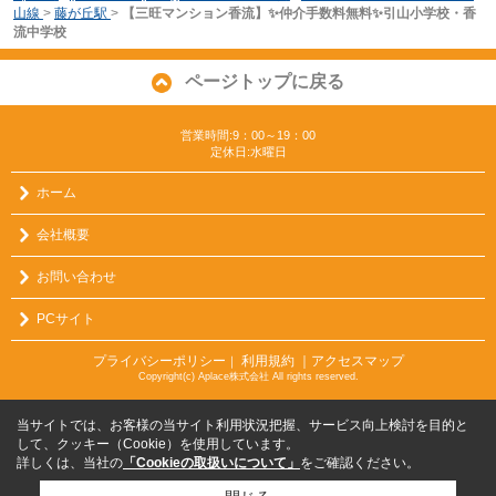
山線
>
藤が丘駅
>
【三旺マンション香流】✨️仲介手数料無料✨️引山小学校・香
流中学校
ページトップに戻る
営業時間:9：00～19：00
定休日:水曜日
ホーム
会社概要
お問い合わせ
PCサイト
プライバシーポリシー
利用規約
｜アクセスマップ
｜
Copyright(c) Aplace株式会社 All rights reserved.
当サイトでは、お客様の当サイト利用状況把握、サービス向上検討を目的と
して、クッキー（Cookie）を使用しています。
詳しくは、当社の
「Cookieの取扱いについて」
をご確認ください。