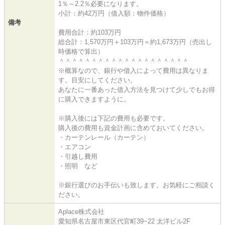
1％～2.2％必要になります。
小計：約42万円（借入額：物件価格）
備考
費用合計：約103万円
総合計：1,570万円＋103万円＝約1,673万円（売出し
時価格で算出）
＾＾＾＾＾＾＾＾＾＾＾＾＾＾＾＾＾＾＾＾
※概算なので、銀行や借入によって費用は異なりま
す。目安にしてください。
あなたに一番あった借入方法を見つけて少しでもお得
に購入できますように。
※購入後には下記の費用も必要です。
購入後の費用も資金計画に含めておいてください。
・カーテンレール（カーテン）
・エアコン
・引越し費用
・照明 など
※銀行選びのお手伝いも致します。お気軽にご相談く
ださい。
Aplace株式会社
愛知県名古屋市東区代官町39−22 太洋ビル2F