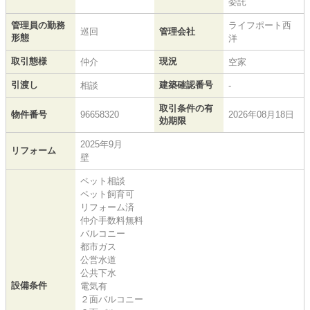
委託
管理員の勤務
ライフポート西
巡回
管理会社
形態
洋
取引態様
現況
仲介
空家
引渡し
建築確認番号
相談
-
取引条件の有
物件番号
96658320
2026年08月18日
効期限
2025年9月
リフォーム
壁
ペット相談
ペット飼育可
リフォーム済
仲介手数料無料
バルコニー
都市ガス
公営水道
公共下水
設備条件
電気有
２面バルコニー