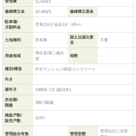
管理費
11,600円
修繕積立金
修繕積立基金
18,400円
-
駐車場/
空有(2台)/ 徒歩1分（40ｍ）
月額料金
国土法届出要
土地権利
所有権
不要
否
準住居/第二種住
用途地域
地勢
-
居
種別/構造
中古マンション/鉄筋コンクリート
向き
-
築年月
1985年 1月 (築41年)
所在階/
3階/ 5階建
階建
棟総戸数/
18戸/-
販売戸数
管理会社に全部
管理組合有無
-
管理形態