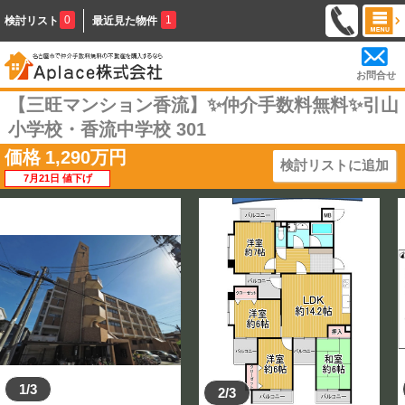
0
1
検討リスト
最近見た物件
お問合せ
【三旺マンション香流】✨️仲介手数料無料✨️引山
小学校・香流中学校 301
価格
1,290
万円
検討リストに追加
7月21日 値下げ
1/3
2/3