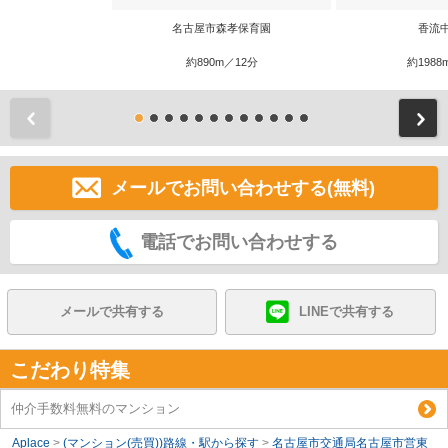
名古屋市森孝保育園
香流
約890m／12分
約1988
前
メールでお問い合わせする(無料)
電話でお問い合わせする
メールで共有する
LINEで共有する
こだわり特集
仲介手数料無料のマンション
Aplace
>
(マンション(売買))路線・駅から探す
>
名古屋市交通局名古屋市営東