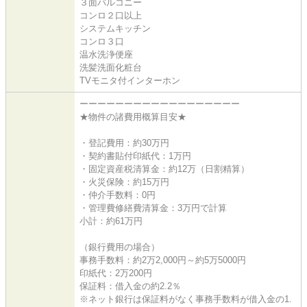
３面バルコニー
コンロ２口以上
システムキッチン
コンロ３口
温水洗浄便座
洗髪洗面化粧台
TVモニタ付インターホン
ーーーーーーーーーーーーーーーーーー
★物件の諸費用概算目安★
・登記費用：約30万円
・契約書貼付印紙代：1万円
・固定資産税清算金：約12万（日割精算）
・火災保険：約15万円
・仲介手数料：0円
・管理費修繕費清算金：3万円で計算
小計：約61万円
（銀行費用の場合）
事務手数料：約2万2,000円～約5万5000円
印紙代：2万200円
保証料：借入金の約2.2％
※ネット銀行は保証料がなく事務手数料が借入金の1.