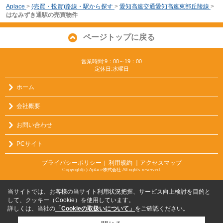
Aplace
>
(売買・投資)路線・駅から探す
>
愛知高速交通愛知高速東部丘陵線
>
はなみずき通駅の売買物件
ページトップに戻る
営業時間:9：00～19：00
定休日:水曜日
ホーム
会社概要
お問い合わせ
PCサイト
プライバシーポリシー
利用規約
｜アクセスマップ
｜
Copyright(c) Aplace株式会社 All rights reserved.
当サイトでは、お客様の当サイト利用状況把握、サービス向上検討を目的と
して、クッキー（Cookie）を使用しています。
詳しくは、当社の
「Cookieの取扱いについて」
をご確認ください。