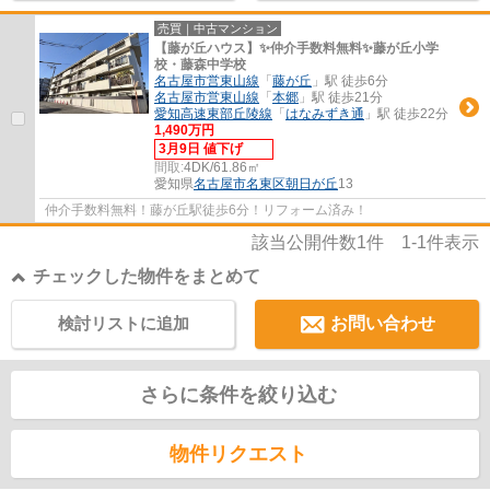
売買｜中古マンション
【藤が丘ハウス】✨️仲介手数料無料✨️藤が丘小学
校・藤森中学校
名古屋市営東山線
「
藤が丘
」駅 徒歩6分
名古屋市営東山線
「
本郷
」駅 徒歩21分
愛知高速東部丘陵線
「
はなみずき通
」駅 徒歩22分
1,490万円
3月9日 値下げ
間取:
4DK/61.86㎡
愛知県
名古屋市名東区
朝日が丘
13
仲介手数料無料！藤が丘駅徒歩6分！リフォーム済み！
該当公開件数
1
件
1-1
件表示
チェックした物件をまとめて
検討リストに追加
お問い合わせ
さらに条件を絞り込む
物件リクエスト