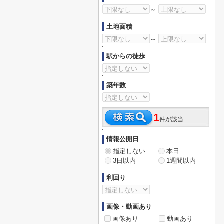
～
土地面積
～
駅からの徒歩
築年数
1
件が該当
情報公開日
指定しない
本日
3日以内
1週間以内
利回り
画像・動画あり
画像あり
動画あり