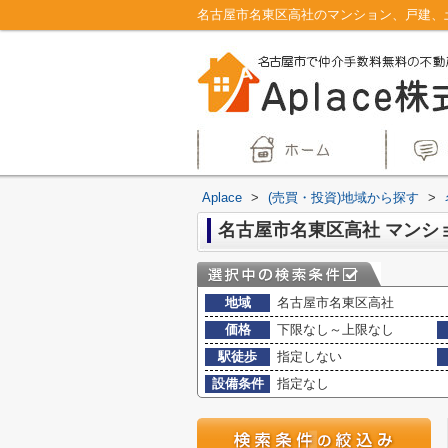
Aplace
>
(売買・投資)地域から探す
>
地域
名古屋市名東区高社
価格
下限なし～上限なし
駅徒歩
指定しない
設備条件
指定なし