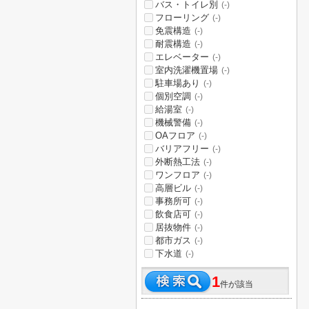
バス・トイレ別
(-)
フローリング
(-)
免震構造
(-)
耐震構造
(-)
エレベーター
(-)
室内洗濯機置場
(-)
駐車場あり
(-)
個別空調
(-)
給湯室
(-)
機械警備
(-)
OAフロア
(-)
バリアフリー
(-)
外断熱工法
(-)
ワンフロア
(-)
高層ビル
(-)
事務所可
(-)
飲食店可
(-)
居抜物件
(-)
都市ガス
(-)
下水道
(-)
1
件が該当