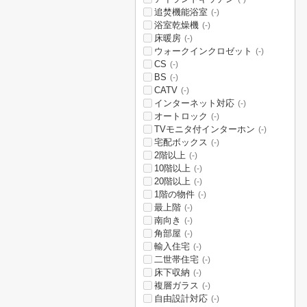
追焚機能浴室
(-)
浴室乾燥機
(-)
床暖房
(-)
ウォークインクロゼット
(-)
CS
(-)
BS
(-)
CATV
(-)
インターネット対応
(-)
オートロック
(-)
TVモニタ付インターホン
(-)
宅配ボックス
(-)
2階以上
(-)
10階以上
(-)
20階以上
(-)
1階の物件
(-)
最上階
(-)
南向き
(-)
角部屋
(-)
輸入住宅
(-)
二世帯住宅
(-)
床下収納
(-)
複層ガラス
(-)
自由設計対応
(-)