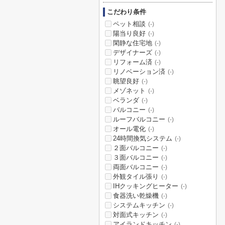
こだわり条件
ペット相談
(-)
陽当り良好
(-)
閑静な住宅地
(-)
デザイナーズ
(-)
リフォーム済
(-)
リノベーション済
(-)
眺望良好
(-)
メゾネット
(-)
ベランダ
(-)
バルコニー
(-)
ルーフバルコニー
(-)
オール電化
(-)
24時間換気システム
(-)
２面バルコニー
(-)
３面バルコニー
(-)
両面バルコニー
(-)
外観タイル張り
(-)
IHクッキングヒーター
(-)
食器洗い乾燥機
(-)
システムキッチン
(-)
対面式キッチン
(-)
アイランドキッチン
(-)