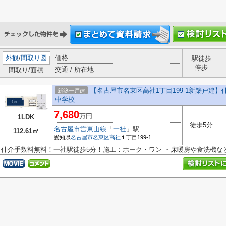
外観
/
間取り図
価格
駅徒歩
停歩
交通 / 所在地
間取り/面積
【名古屋市名東区高社1丁目199-1新築戸建
新築一戸建
中学校
7,680
万円
1LDK
徒歩5分
名古屋市営東山線
「
一社
」駅
112.61㎡
愛知県
名古屋市名東区
高社
１丁目199-1
仲介手数料無料！一社駅徒歩5分！施工：ホーク・ワン ・床暖房や食洗機な