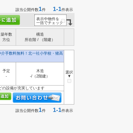
1
1-1
該当公開件数
件
件表示
表示中物件を
一括でチェック
築年数
構造
方位
所在階 / （階建）
】仲介手数料無料！北一社小学校・猪高
予定
木造
選択
-
-/（2階建）
▼
どの設備が充実しています
1
1-1
該当公開件数
件
件表示