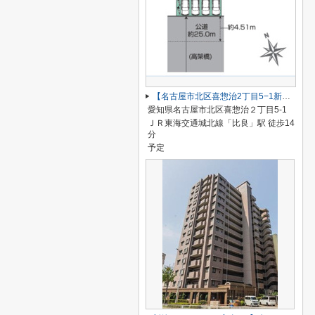
【名古屋市北区喜惣治2丁目5−1新築戸建】仲介手数料無料！楠西小学校・楠中学校
愛知県名古屋市北区喜惣治２丁目5-1
ＪＲ東海交通城北線「比良」駅 徒歩14
分
予定