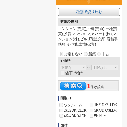
種別で絞り込む
現在の種別
マンション(売買),戸建(売買),土地(売
買),投資マンション,アパート(棟),マ
ンション(棟),ビル,戸建(投資),店舗事
務所,その他,土地(投資)
指定しない
新築
中古
▼価格
～
値下げ物件
1
件が該当
間取り
ワンルーム
1K/1DK/1LDK
2K/2DK/2LDK
3K/3DK/3LDK
4K/4DK/4LDK
5K以上
面積