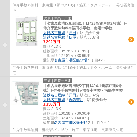
仲介手数料無料！東海通り駅バス18分！施工：タクトホーム 長期優良住
宅！
売買｜新築一戸建
【名古屋市港区船頭場1丁目425新築戸建2号棟】✨️
仲介手数料無料✨️福田小学校・南陽中学校
近鉄名古屋線
「
戸田
」駅 徒歩41分
近鉄名古屋線
「
伏屋
」駅 徒歩37分
3,292万円
間取:
4LDK
建物面積:
105.78㎡ / 31.99坪
土地面積:
127.81㎡ / 38.66坪
愛知県
名古屋市港区
船頭場
１丁目425
仲介手数料無料！東海通り駅バス18分！施工：タクトホーム 長期優良住
宅！
売買｜新築一戸建
【名古屋市港区春田野2丁目1404-1新築戸建6号
棟】✨️仲介手数料無料✨️福春小学校・南陽中学校
近鉄名古屋線
「
戸田
」駅 徒歩32分
近鉄名古屋線
「
近鉄蟹江
」駅 徒歩45分
3,350万円
間取:
3LDK
建物面積:
100.38㎡ / 30.36坪
土地面積:
132.47㎡ / 40.07坪
愛知県
名古屋市港区
春田野
２丁目1404-1
仲介手数料無料！港北駅バス16分！施工：東栄住宅 長期優良住宅