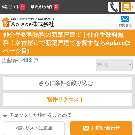
0
0
検討リスト
最近見た物件
お問合せ
仲介手数料無料の新築戸建て｜仲介手数料無
料！名古屋市で新築戸建てを探すならAplace(3
ページ目)
433
該当物件
戸
さらに条件を絞り込む
物件リクエスト
チェックした物件をまとめて
検討リストに追加
お問い合わせ