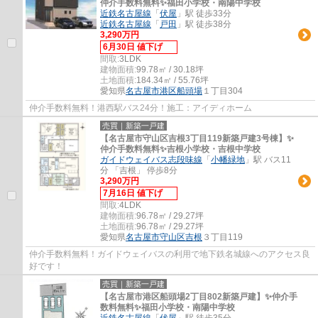
仲介手数料無料✨️福田小学校・南陽中学校
近鉄名古屋線
「
伏屋
」駅 徒歩33分
近鉄名古屋線
「
戸田
」駅 徒歩38分
3,290万円
6月30日 値下げ
間取:
3LDK
建物面積:
99.78㎡ / 30.18坪
土地面積:
184.34㎡ / 55.76坪
愛知県
名古屋市港区
船頭場
１丁目304
仲介手数料無料！港西駅バス24分！施工：アイディホーム
売買｜新築一戸建
【名古屋市守山区吉根3丁目119新築戸建3号棟】✨️
仲介手数料無料✨️吉根小学校・吉根中学校
ガイドウェイバス志段味線
「
小幡緑地
」駅 バス11
分 「吉根」 停歩8分
3,290万円
7月16日 値下げ
間取:
4LDK
建物面積:
96.78㎡ / 29.27坪
土地面積:
96.78㎡ / 29.27坪
愛知県
名古屋市守山区
吉根
３丁目119
仲介手数料無料！ガイドウェイバスの利用で地下鉄名城線へのアクセス良
好です！
売買｜新築一戸建
【名古屋市港区船頭場2丁目802新築戸建】✨️仲介手
数料無料✨️福田小学校・南陽中学校
近鉄名古屋線
「
伏屋
」駅 徒歩35分