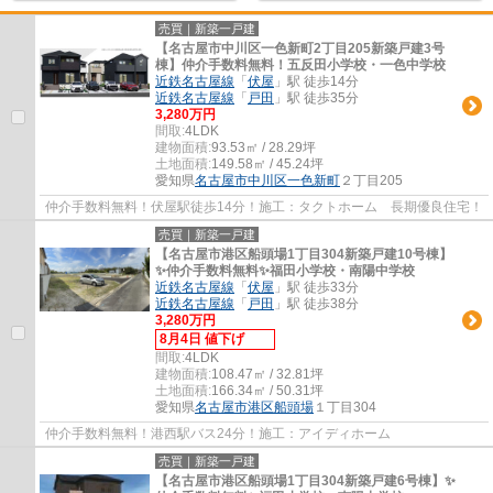
売買｜新築一戸建
【名古屋市中川区一色新町2丁目205新築戸建3号
棟】仲介手数料無料！五反田小学校・一色中学校
近鉄名古屋線
「
伏屋
」駅 徒歩14分
近鉄名古屋線
「
戸田
」駅 徒歩35分
3,280万円
間取:
4LDK
建物面積:
93.53㎡ / 28.29坪
土地面積:
149.58㎡ / 45.24坪
愛知県
名古屋市中川区
一色新町
２丁目205
仲介手数料無料！伏屋駅徒歩14分！施工：タクトホーム 長期優良住宅！
売買｜新築一戸建
【名古屋市港区船頭場1丁目304新築戸建10号棟】
✨️仲介手数料無料✨️福田小学校・南陽中学校
近鉄名古屋線
「
伏屋
」駅 徒歩33分
近鉄名古屋線
「
戸田
」駅 徒歩38分
3,280万円
8月4日 値下げ
間取:
4LDK
建物面積:
108.47㎡ / 32.81坪
土地面積:
166.34㎡ / 50.31坪
愛知県
名古屋市港区
船頭場
１丁目304
仲介手数料無料！港西駅バス24分！施工：アイディホーム
売買｜新築一戸建
【名古屋市港区船頭場1丁目304新築戸建6号棟】✨️