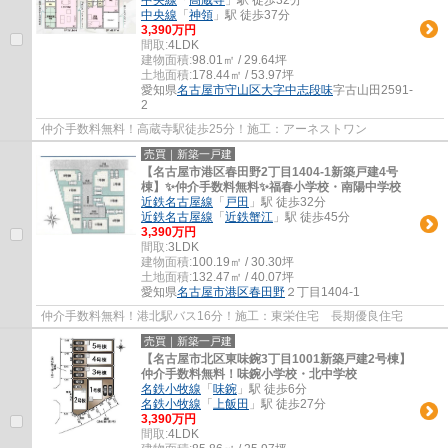
中央線
「
神領
」駅 徒歩37分
3,390万円
間取:
4LDK
建物面積:
98.01㎡ / 29.64坪
土地面積:
178.44㎡ / 53.97坪
愛知県
名古屋市守山区
大字中志段味
字古山田2591-
2
仲介手数料無料！高蔵寺駅徒歩25分！施工：アーネストワン
売買｜新築一戸建
【名古屋市港区春田野2丁目1404-1新築戸建4号
棟】✨️仲介手数料無料✨️福春小学校・南陽中学校
近鉄名古屋線
「
戸田
」駅 徒歩32分
近鉄名古屋線
「
近鉄蟹江
」駅 徒歩45分
3,390万円
間取:
3LDK
建物面積:
100.19㎡ / 30.30坪
土地面積:
132.47㎡ / 40.07坪
愛知県
名古屋市港区
春田野
２丁目1404-1
仲介手数料無料！港北駅バス16分！施工：東栄住宅 長期優良住宅
売買｜新築一戸建
【名古屋市北区東味鋺3丁目1001新築戸建2号棟】
仲介手数料無料！味鋺小学校・北中学校
名鉄小牧線
「
味鋺
」駅 徒歩6分
名鉄小牧線
「
上飯田
」駅 徒歩27分
3,390万円
間取:
4LDK