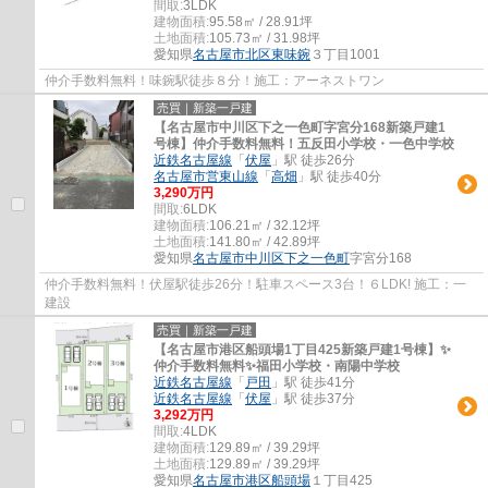
間取:
3LDK
建物面積:
95.58㎡ / 28.91坪
土地面積:
105.73㎡ / 31.98坪
愛知県
名古屋市北区
東味鋺
３丁目1001
仲介手数料無料！味鋺駅徒歩８分！施工：アーネストワン
売買｜新築一戸建
【名古屋市中川区下之一色町字宮分168新築戸建1
号棟】仲介手数料無料！五反田小学校・一色中学校
近鉄名古屋線
「
伏屋
」駅 徒歩26分
名古屋市営東山線
「
高畑
」駅 徒歩40分
3,290万円
間取:
6LDK
建物面積:
106.21㎡ / 32.12坪
土地面積:
141.80㎡ / 42.89坪
愛知県
名古屋市中川区
下之一色町
字宮分168
仲介手数料無料！伏屋駅徒歩26分！駐車スペース3台！６LDK! 施工：一
建設
売買｜新築一戸建
【名古屋市港区船頭場1丁目425新築戸建1号棟】✨️
仲介手数料無料✨️福田小学校・南陽中学校
近鉄名古屋線
「
戸田
」駅 徒歩41分
近鉄名古屋線
「
伏屋
」駅 徒歩37分
3,292万円
間取:
4LDK
建物面積:
129.89㎡ / 39.29坪
土地面積:
129.89㎡ / 39.29坪
愛知県
名古屋市港区
船頭場
１丁目425