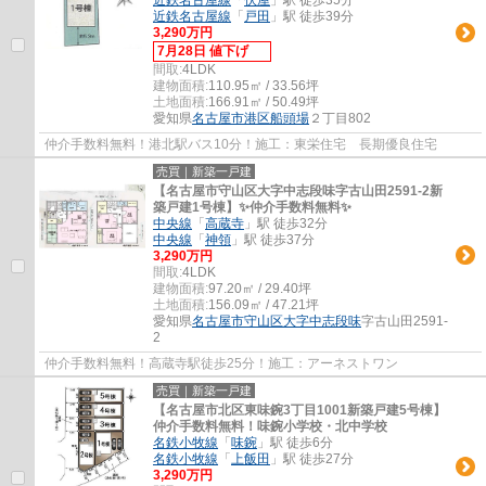
近鉄名古屋線
「
戸田
」駅 徒歩39分
3,290万円
7月28日 値下げ
間取:
4LDK
建物面積:
110.95㎡ / 33.56坪
土地面積:
166.91㎡ / 50.49坪
愛知県
名古屋市港区
船頭場
２丁目802
仲介手数料無料！港北駅バス10分！施工：東栄住宅 長期優良住宅
売買｜新築一戸建
【名古屋市守山区大字中志段味字古山田2591-2新
築戸建1号棟】✨️仲介手数料無料✨️
中央線
「
高蔵寺
」駅 徒歩32分
中央線
「
神領
」駅 徒歩37分
3,290万円
間取:
4LDK
建物面積:
97.20㎡ / 29.40坪
土地面積:
156.09㎡ / 47.21坪
愛知県
名古屋市守山区
大字中志段味
字古山田2591-
2
仲介手数料無料！高蔵寺駅徒歩25分！施工：アーネストワン
売買｜新築一戸建
【名古屋市北区東味鋺3丁目1001新築戸建5号棟】
仲介手数料無料！味鋺小学校・北中学校
名鉄小牧線
「
味鋺
」駅 徒歩6分
名鉄小牧線
「
上飯田
」駅 徒歩27分
3,290万円