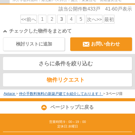
該当公開件数
433
戸
41-60
戸表示
1
2
3
4
5
<<前へ
次へ>>
最初
チェックした物件をまとめて
検討リストに追加
お問い合わせ
さらに条件を絞り込む
物件リクエスト
Aplace
>
仲介手数料無料の新築戸建てを紹介しております！
>
3ページ目
ページトップに戻る
営業時間:9：00～19：00
定休日:水曜日