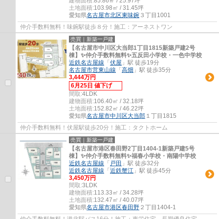
建物面積:
85.86㎡ / 25.97坪
土地面積:
103.98㎡ / 31.45坪
愛知県
名古屋市北区
東味鋺
３丁目1001
仲介手数料無料！味鋺駅徒歩８分！施工：アーネストワン
売買｜新築一戸建
【名古屋市中川区大当郎1丁目1815新築戸建2号
棟】✨️仲介手数料無料✨️五反田小学校・一色中学校
近鉄名古屋線
「
伏屋
」駅 徒歩19分
名古屋市営東山線
「
高畑
」駅 徒歩35分
3,444万円
6月25日 値下げ
間取:
4LDK
建物面積:
106.40㎡ / 32.18坪
土地面積:
152.82㎡ / 46.22坪
愛知県
名古屋市中川区
大当郎
１丁目1815
仲介手数料無料！伏屋駅徒歩20分！施工：タクトホーム
売買｜新築一戸建
【名古屋市港区春田野2丁目1404-1新築戸建5号
棟】✨️仲介手数料無料✨️福春小学校・南陽中学校
近鉄名古屋線
「
戸田
」駅 徒歩32分
近鉄名古屋線
「
近鉄蟹江
」駅 徒歩45分
3,450万円
間取:
3LDK
建物面積:
113.33㎡ / 34.28坪
土地面積:
132.47㎡ / 40.07坪
愛知県
名古屋市港区
春田野
２丁目1404-1
仲介手数料無料！港北駅バス16分！施工：東栄住宅 長期優良住宅