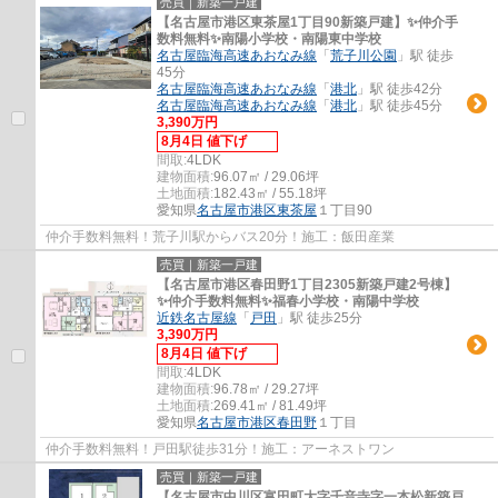
売買｜新築一戸建
【名古屋市港区東茶屋1丁目90新築戸建】✨️仲介手
数料無料✨️南陽小学校・南陽東中学校
名古屋臨海高速あおなみ線
「
荒子川公園
」駅 徒歩
45分
名古屋臨海高速あおなみ線
「
港北
」駅 徒歩42分
名古屋臨海高速あおなみ線
「
港北
」駅 徒歩45分
3,390万円
8月4日 値下げ
間取:
4LDK
建物面積:
96.07㎡ / 29.06坪
土地面積:
182.43㎡ / 55.18坪
愛知県
名古屋市港区
東茶屋
１丁目90
仲介手数料無料！荒子川駅からバス20分！施工：飯田産業
売買｜新築一戸建
【名古屋市港区春田野1丁目2305新築戸建2号棟】
✨️仲介手数料無料✨️福春小学校・南陽中学校
近鉄名古屋線
「
戸田
」駅 徒歩25分
3,390万円
8月4日 値下げ
間取:
4LDK
建物面積:
96.78㎡ / 29.27坪
土地面積:
269.41㎡ / 81.49坪
愛知県
名古屋市港区
春田野
１丁目
仲介手数料無料！戸田駅徒歩31分！施工：アーネストワン
売買｜新築一戸建
【名古屋市中川区富田町大字千音寺字一本松新築戸