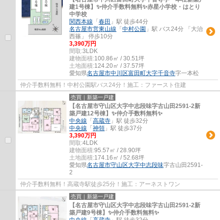
建1号棟】✨️仲介手数料無料✨️赤星小学校・はとり
中学校
関西本線
「
春田
」駅 徒歩44分
名古屋市営東山線
「
中村公園
」駅 バス24分 「大治
西篠」 停歩10分
3,390万円
間取:
3LDK
建物面積:
100.86㎡ / 30.51坪
土地面積:
124.20㎡ / 37.57坪
愛知県
名古屋市中川区
富田町大字千音寺
字一本松
仲介手数料無料！中村公園駅バス24分！施工：ファースト住建
売買｜新築一戸建
【名古屋市守山区大字中志段味字古山田2591-2新
築戸建12号棟】✨️仲介手数料無料✨️
中央線
「
高蔵寺
」駅 徒歩32分
中央線
「
神領
」駅 徒歩37分
3,390万円
間取:
4LDK
建物面積:
95.57㎡ / 28.90坪
土地面積:
174.16㎡ / 52.68坪
愛知県
名古屋市守山区
大字中志段味
字古山田2591-
2
仲介手数料無料！高蔵寺駅徒歩25分！施工：アーネストワン
売買｜新築一戸建
【名古屋市守山区大字中志段味字古山田2591-2新
築戸建9号棟】✨️仲介手数料無料✨️
中央線
「
高蔵寺
」駅 徒歩32分