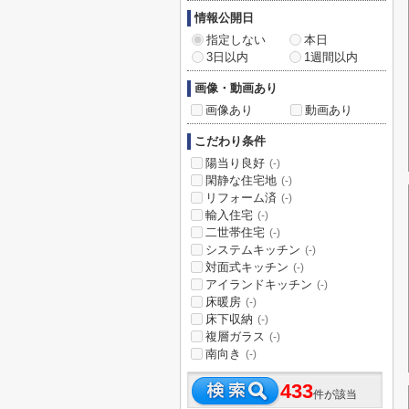
情報公開日
指定しない
本日
3日以内
1週間以内
画像・動画あり
画像あり
動画あり
こだわり条件
陽当り良好
(-)
閑静な住宅地
(-)
リフォーム済
(-)
輸入住宅
(-)
二世帯住宅
(-)
システムキッチン
(-)
対面式キッチン
(-)
アイランドキッチン
(-)
床暖房
(-)
床下収納
(-)
複層ガラス
(-)
南向き
(-)
433
件が該当