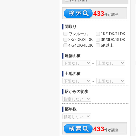
433
件が該当
間取り
ワンルーム
1K/1DK/1LDK
2K/2DK/2LDK
3K/3DK/3LDK
4K/4DK/4LDK
5K以上
建物面積
～
土地面積
～
駅からの徒歩
築年数
433
件が該当