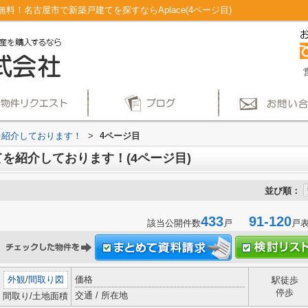
！名古屋市で新築戸建てを探すならAplace(4ページ目)
を紹介しております！
>
4ページ目
を紹介しております！(4ページ目)
並び順：
433
91-120
該当公開件数
戸
戸
外観
/
間取り図
価格
駅徒歩
停歩
交通 / 所在地
間取り/土地面積