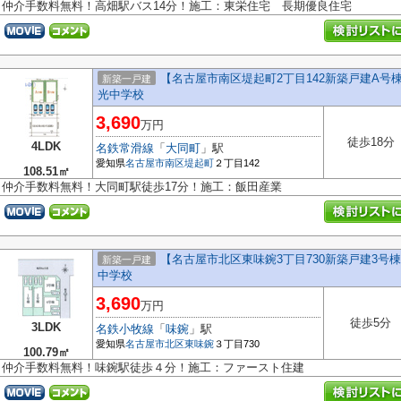
仲介手数料無料！高畑駅バス14分！施工：東栄住宅 長期優良住宅
【名古屋市南区堤起町2丁目142新築戸建A
新築一戸建
光中学校
3,690
万円
徒歩18分
4LDK
名鉄常滑線
「
大同町
」駅
愛知県
名古屋市南区
堤起町
２丁目142
108.51㎡
仲介手数料無料！大同町駅徒歩17分！施工：飯田産業
【名古屋市北区東味鋺3丁目730新築戸建3
新築一戸建
中学校
3,690
万円
徒歩5分
3LDK
名鉄小牧線
「
味鋺
」駅
愛知県
名古屋市北区
東味鋺
３丁目730
100.79㎡
仲介手数料無料！味鋺駅徒歩４分！施工：ファースト住建