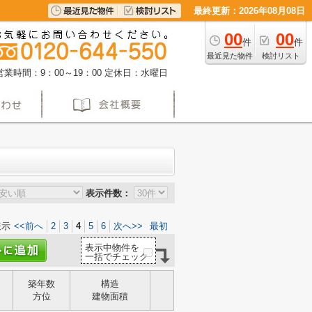
最終更新：2026年08月08日
00
00
件
件
最近見た物件
検討リスト
営業時間：9：00～19：00
定休日：水曜日
表示件数：
表示
<<前へ
2
3
4
5
6
次へ>>
最初
表示中物件を
一括でチェック
築年数
構造
方位
建物面積