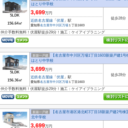
はとり中学校
3,699
万円
5LDK
徒歩28分
近鉄名古屋線
「
伏屋
」駅
156.64㎡
愛知県
名古屋市中川区
万場
１丁目1603
仲介手数料無料！伏屋駅徒歩29分！施工：ケイアイプラニング
【名古屋市中川区万場1丁目1603新築戸建1号
新築一戸建
はとり中学校
3,699
万円
5LDK
徒歩28分
近鉄名古屋線
「
伏屋
」駅
156.36㎡
愛知県
名古屋市中川区
万場
１丁目1603
仲介手数料無料！伏屋駅徒歩29分！施工：ケイアイプラニング
【名古屋市港区港北町3丁目18新築戸建2号棟】
新築一戸建
北中学校
3,699
万円