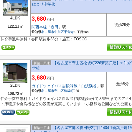
はとり中学校
3,680
4LDK
万円
徒歩29分
122.13㎡
関西本線
「
春田
」駅
愛知県
名古屋市中川区
千音寺
２丁目604
仲介手数料無料！春田駅徒歩33分！施工：TOSCO
【名古屋市守山区松坂町226新築戸建】✨️仲
新築一戸建
学校
3,680
万円
徒歩5分
2LDK
ガイドウェイバス志段味線
「
白沢渓谷
」駅
愛知県
名古屋市守山区
松坂町
226
108.72㎡
仲介手数料無料！ガイドウェイバス白沢渓谷駅徒歩5分で大曽根までのアク
・床暖房や食洗機などの設備が充実しています ・小幡緑地公園などの公園も楽
【名古屋市港区春田野2丁目1404-1新築戸建1
新築一戸建