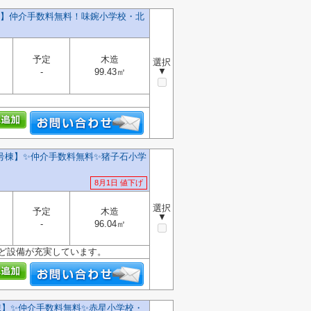
号棟】仲介手数料無料！味鋺小学校・北
予定
木造
選択
▼
-
99.43㎡
号棟】✨️仲介手数料無料✨️猪子石小学
8月1日 値下げ
選択
予定
木造
▼
-
96.04㎡
など設備が充実しています。
】✨️仲介手数料無料✨️赤星小学校・