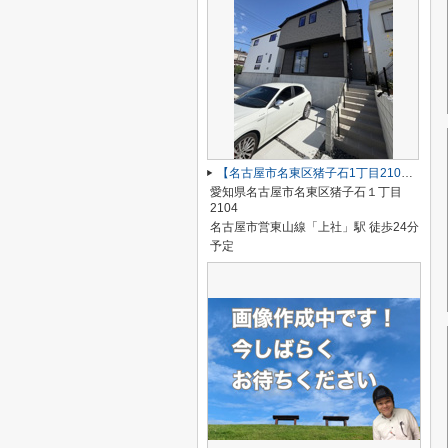
【名古屋市名東区猪子石1丁目2104新築戸建2号棟】✨️仲介手数料無料✨️猪子石小学校・猪高中学校
愛知県名古屋市名東区猪子石１丁目
2104
名古屋市営東山線「上社」駅 徒歩24分
予定