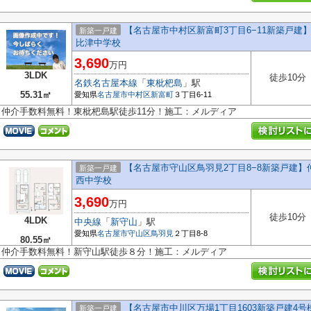
【名古屋市中村区新富町3丁目6−11新築戸
新築一戸建
比津中学校
3,690
万円
3LDK
徒歩10分
名鉄名古屋本線
「
東枇杷島
」駅
55.31㎡
愛知県
名古屋市中村区
新富町
３丁目6-11
仲介手数料無料！東枇杷島駅徒歩11分！施工：メルディア
【名古屋市守山区鳥羽見2丁目8−8新築戸建
新築一戸建
西中学校
3,690
万円
徒歩10分
4LDK
中央線
「
新守山
」駅
愛知県
名古屋市守山区
鳥羽見
２丁目8-8
80.55㎡
仲介手数料無料！新守山駅徒歩８分！施工：メルディア
【名古屋市中川区万場1丁目1603新築戸建4号
新築一戸建