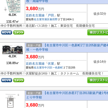
校・南陽中学校
3,680
万円
徒歩32分
4LDK
近鉄名古屋線
「
戸田
」駅
愛知県
名古屋市港区
春田野
２丁目1404-1
132.47㎡
仲介手数料無料！港北駅バス16分！施工：東栄住宅 長期優良住宅
【名古屋市中川区一色新町2丁目205新築戸
新築一戸建
校・一色中学校
3,680
4LDK
万円
徒歩14分
138.89㎡
近鉄名古屋線
「
伏屋
」駅
愛知県
名古屋市中川区
一色新町
２丁目205
仲介手数料無料！伏屋駅徒歩14分！施工：タクトホーム 長期優良住宅！
【名古屋市中川区赤星3丁目2813新築戸建1
新築一戸建
とり中学校
3,680
万円