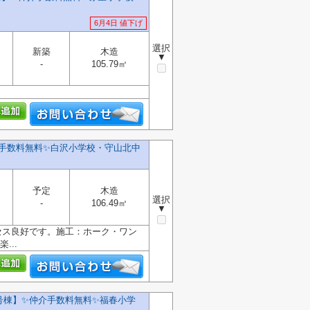
6月4日 値下げ
選択
新築
木造
▼
-
105.79㎡
介手数料無料✨️白沢小学校・守山北中
予定
木造
選択
-
106.49㎡
▼
セス良好です。施工：ホーク・ワン
...
号棟】✨️仲介手数料無料✨️福春小学