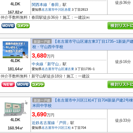
徒歩36分
4LDK
関西本線
「
春田
」駅
愛知県
名古屋市中川区
赤星
３丁目2813
167.82㎡
仲介手数料無料！春田駅徒歩36分！施工：一建設㈱
【名古屋市守山区瀬古東3丁目1735−1新築
新築一戸建
校・守山西中学校
3,680
万円
4LDK
徒歩16分
中央線
「
新守山
」駅
181.64㎡
愛知県
名古屋市守山区
瀬古東
３丁目1735−1
仲介手数料無料！新守山駅徒歩18分！施工：一建設
【名古屋市中川区江松4丁目704新築戸建2
新築一戸建
米田中学校
3,690
万円
4LDK
徒歩33分
近鉄名古屋線
「
戸田
」駅
160.94㎡
愛知県
名古屋市中川区
江松
４丁目704