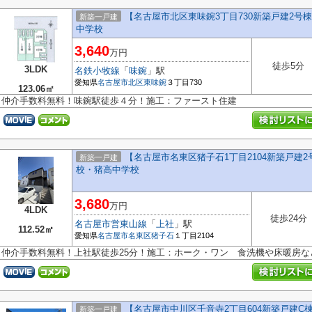
【名古屋市北区東味鋺3丁目730新築戸建2
新築一戸建
中学校
3,640
万円
徒歩5分
3LDK
名鉄小牧線
「
味鋺
」駅
愛知県
名古屋市北区
東味鋺
３丁目730
123.06㎡
仲介手数料無料！味鋺駅徒歩４分！施工：ファースト住建
【名古屋市名東区猪子石1丁目2104新築戸建2
新築一戸建
校・猪高中学校
3,680
万円
4LDK
徒歩24分
名古屋市営東山線
「
上社
」駅
112.52㎡
愛知県
名古屋市名東区
猪子石
１丁目2104
仲介手数料無料！上社駅徒歩25分！施工：ホーク・ワン 食洗機や床暖房
【名古屋市中川区千音寺2丁目604新築戸建C棟
新築一戸建