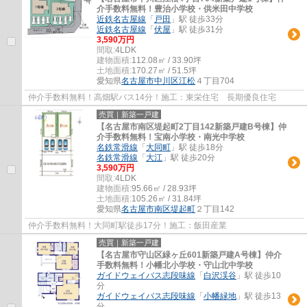
介手数料無料！豊治小学校・供米田中学校
近鉄名古屋線
「
戸田
」駅 徒歩33分
近鉄名古屋線
「
伏屋
」駅 徒歩31分
3,590万円
間取:
4LDK
建物面積:
112.08㎡ / 33.90坪
土地面積:
170.27㎡ / 51.5坪
愛知県
名古屋市中川区
江松
４丁目704
仲介手数料無料！高畑駅バス14分！施工：東栄住宅 長期優良住宅
売買｜新築一戸建
【名古屋市南区堤起町2丁目142新築戸建B号棟】仲
介手数料無料！宝南小学校・南光中学校
名鉄常滑線
「
大同町
」駅 徒歩18分
名鉄常滑線
「
大江
」駅 徒歩20分
3,590万円
間取:
4LDK
建物面積:
95.66㎡ / 28.93坪
土地面積:
105.26㎡ / 31.84坪
愛知県
名古屋市南区
堤起町
２丁目142
仲介手数料無料！大同町駅徒歩17分！施工：飯田産業
売買｜新築一戸建
【名古屋市守山区緑ヶ丘601新築戸建A号棟】仲介
手数料無料！小幡北小学校・守山北中学校
ガイドウェイバス志段味線
「
白沢渓谷
」駅 徒歩10
分
ガイドウェイバス志段味線
「
小幡緑地
」駅 徒歩13
分