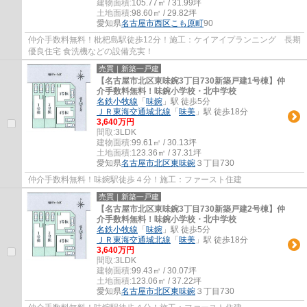
建物面積:
105.77㎡ / 31.99坪
土地面積:
98.60㎡ / 29.82坪
愛知県
名古屋市西区
こも原町
90
仲介手数料無料！枇杷島駅徒歩12分！施工：ケイアイプランニング 長期
優良住宅 食洗機などの設備充実！
売買｜新築一戸建
【名古屋市北区東味鋺3丁目730新築戸建1号棟】仲
介手数料無料！味鋺小学校・北中学校
名鉄小牧線
「
味鋺
」駅 徒歩5分
ＪＲ東海交通城北線
「
味美
」駅 徒歩18分
3,640万円
間取:
3LDK
建物面積:
99.61㎡ / 30.13坪
土地面積:
123.36㎡ / 37.31坪
愛知県
名古屋市北区
東味鋺
３丁目730
仲介手数料無料！味鋺駅徒歩４分！施工：ファースト住建
売買｜新築一戸建
【名古屋市北区東味鋺3丁目730新築戸建2号棟】仲
介手数料無料！味鋺小学校・北中学校
名鉄小牧線
「
味鋺
」駅 徒歩5分
ＪＲ東海交通城北線
「
味美
」駅 徒歩18分
3,640万円
間取:
3LDK
建物面積:
99.43㎡ / 30.07坪
土地面積:
123.06㎡ / 37.22坪
愛知県
名古屋市北区
東味鋺
３丁目730