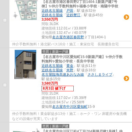
【名古屋市港区春田野2丁目1404-1新築戸建7号
棟】✨️仲介手数料無料✨️福春小学校・南陽中学校
近鉄名古屋線
「
戸田
」駅 徒歩32分
近鉄名古屋線
「
近鉄蟹江
」駅 徒歩45分
3,550万円
間取:
3LDK
建物面積:
112.01㎡ / 33.88坪
土地面積:
132.47㎡ / 40.07坪
愛知県
名古屋市港区
春田野
２丁目1404-1
仲介手数料無料！港北駅バス16分！施工：東栄住宅 長期優良住宅
売買｜新築一戸建
【名古屋市中川区愛知町15-9新築戸建】✨️仲介手数
料無料✨️愛知小学校・長良中学校
近鉄名古屋線
「
黄金
」駅 徒歩11分
近鉄名古屋線
「
米野
」駅 徒歩16分
名古屋臨海高速あおなみ線
「
ささしまライブ
」
駅 徒歩15分
3,580万円
8月3日 値下げ
間取:
2LDK
建物面積:
117.02㎡ / 35.39坪
土地面積:
84.57㎡ / 25.58坪
愛知県
名古屋市中川区
愛知町
15-9
仲介手数料無料！黄金駅徒歩13分！施工：ホーク・ワン 床暖房や食洗機
などの設備が充実しています
売買｜新築一戸建
【名古屋市中川区江松4丁目704新築戸建1号棟】仲