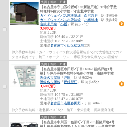
売買｜新築一戸建
【名古屋市守山区松坂町226新築戸建】✨️仲介手数
料無料✨️白沢小学校・守山北中学校
ガイドウェイバス志段味線
「
白沢渓谷
」駅 徒歩5分
ガイドウェイバス志段味線
「
小幡緑地
」駅 徒歩4分
名鉄瀬戸線
「
小幡
」駅 徒歩26分
3,680万円
間取:
2LDK
建物面積:
106.49㎡ / 32.21坪
土地面積:
108.72㎡ / 32.88坪
愛知県
名古屋市守山区
松坂町
226
仲介手数料無料！ガイドウェイバス白沢渓谷駅徒歩5分で大曽根までのア
クセス良好です。施工：ホーク・ワン ・床暖房や食洗機などの設備が充
実しています ・小幡緑地公園などの公園も楽...
売買｜新築一戸建
【名古屋市港区春田野2丁目1404-1新築戸建1号
棟】✨️仲介手数料無料✨️福春小学校・南陽中学校
近鉄名古屋線
「
戸田
」駅 徒歩32分
近鉄名古屋線
「
近鉄蟹江
」駅 徒歩45分
3,680万円
間取:
4LDK
建物面積:
104.75㎡ / 31.68坪
土地面積:
132.47㎡ / 40.07坪
愛知県
名古屋市港区
春田野
２丁目1404-1
仲介手数料無料！港北駅バス16分！施工：東栄住宅 長期優良住宅
売買｜新築一戸建
【名古屋市中川区一色新町2丁目205新築戸建4号
棟】仲介手数料無料！五反田小学校・一色中学校