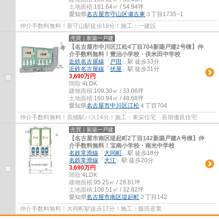
土地面積:
181.64㎡ / 54.94坪
愛知県
名古屋市守山区
瀬古東
３丁目1735−1
仲介手数料無料！新守山駅徒歩18分！施工：一建設
売買｜新築一戸建
【名古屋市中川区江松4丁目704新築戸建2号棟】仲
介手数料無料！豊治小学校・供米田中学校
近鉄名古屋線
「
戸田
」駅 徒歩33分
近鉄名古屋線
「
伏屋
」駅 徒歩31分
3,690万円
間取:
4LDK
建物面積:
109.30㎡ / 33.06坪
土地面積:
160.94㎡ / 48.68坪
愛知県
名古屋市中川区
江松
４丁目704
仲介手数料無料！高畑駅バス14分！施工：東栄住宅 長期優良住宅
売買｜新築一戸建
【名古屋市南区堤起町2丁目142新築戸建A号棟】仲
介手数料無料！宝南小学校・南光中学校
名鉄常滑線
「
大同町
」駅 徒歩18分
名鉄常滑線
「
大江
」駅 徒歩20分
3,690万円
間取:
4LDK
建物面積:
95.25㎡ / 28.81坪
土地面積:
108.51㎡ / 32.82坪
愛知県
名古屋市南区
堤起町
２丁目142
仲介手数料無料！大同町駅徒歩17分！施工：飯田産業