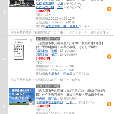
近鉄名古屋線
「
伏屋
」駅 徒歩14分
近鉄名古屋線
「
戸田
」駅 徒歩35分
3,680万円
間取:
4LDK
建物面積:
106.20㎡ / 32.12坪
土地面積:
138.89㎡ / 42.01坪
愛知県
名古屋市中川区
一色新町
２丁目205
仲介手数料無料！伏屋駅徒歩14分！施工：タクトホーム 長期優良住宅！
売買｜新築一戸建
【名古屋市中川区赤星3丁目2813新築戸建1号棟】
仲介手数料無料！赤星小学校・はとり中学校
関西本線
「
春田
」駅 徒歩36分
関西本線
「
蟹江
」駅 徒歩38分
3,680万円
間取:
4LDK
建物面積:
108.37㎡ / 32.78坪
土地面積:
167.82㎡ / 50.76坪
愛知県
名古屋市中川区
赤星
３丁目2813
仲介手数料無料！春田駅徒歩36分！施工：一建設㈱
売買｜新築一戸建
【名古屋市守山区瀬古東3丁目1735−1新築戸建4号
棟】仲介手数料無料！瀬古小学校・守山西中学校
中央線
「
新守山
」駅 徒歩16分
名古屋市営上飯田線
「
上飯田
」駅 徒歩27分
3,680万円
間取:
4LDK
建物面積:
100.62㎡ / 30.43坪