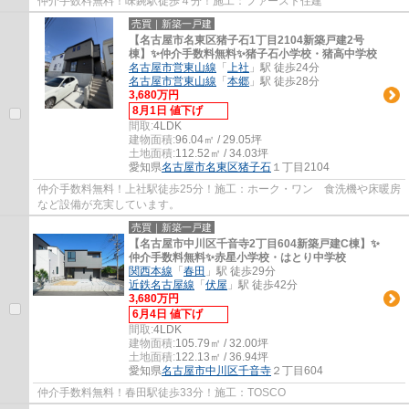
仲介手数料無料！味鋺駅徒歩４分！施工：ファースト住建
売買｜新築一戸建
【名古屋市名東区猪子石1丁目2104新築戸建2号
棟】✨️仲介手数料無料✨️猪子石小学校・猪高中学校
名古屋市営東山線
「
上社
」駅 徒歩24分
名古屋市営東山線
「
本郷
」駅 徒歩28分
3,680万円
8月1日 値下げ
間取:
4LDK
建物面積:
96.04㎡ / 29.05坪
土地面積:
112.52㎡ / 34.03坪
愛知県
名古屋市名東区
猪子石
１丁目2104
仲介手数料無料！上社駅徒歩25分！施工：ホーク・ワン 食洗機や床暖房
など設備が充実しています。
売買｜新築一戸建
【名古屋市中川区千音寺2丁目604新築戸建C棟】✨️
仲介手数料無料✨️赤星小学校・はとり中学校
関西本線
「
春田
」駅 徒歩29分
近鉄名古屋線
「
伏屋
」駅 徒歩42分
3,680万円
6月4日 値下げ
間取:
4LDK
建物面積:
105.79㎡ / 32.00坪
土地面積:
122.13㎡ / 36.94坪
愛知県
名古屋市中川区
千音寺
２丁目604
仲介手数料無料！春田駅徒歩33分！施工：TOSCO