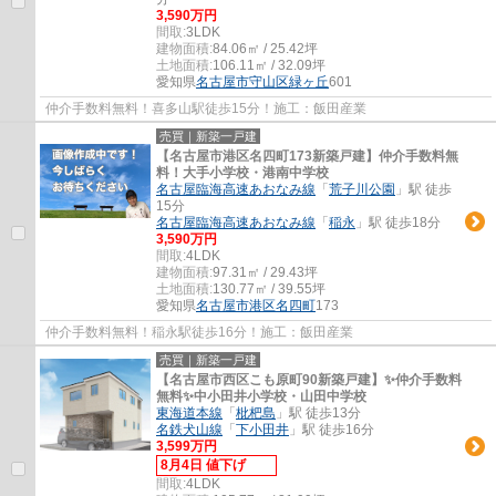
3,590万円
間取:
3LDK
建物面積:
84.06㎡ / 25.42坪
土地面積:
106.11㎡ / 32.09坪
愛知県
名古屋市守山区
緑ヶ丘
601
仲介手数料無料！喜多山駅徒歩15分！施工：飯田産業
売買｜新築一戸建
【名古屋市港区名四町173新築戸建】仲介手数料無
料！大手小学校・港南中学校
名古屋臨海高速あおなみ線
「
荒子川公園
」駅 徒歩
15分
名古屋臨海高速あおなみ線
「
稲永
」駅 徒歩18分
3,590万円
間取:
4LDK
建物面積:
97.31㎡ / 29.43坪
土地面積:
130.77㎡ / 39.55坪
愛知県
名古屋市港区
名四町
173
仲介手数料無料！稲永駅徒歩16分！施工：飯田産業
売買｜新築一戸建
【名古屋市西区こも原町90新築戸建】✨️仲介手数料
無料✨️中小田井小学校・山田中学校
東海道本線
「
枇杷島
」駅 徒歩13分
名鉄犬山線
「
下小田井
」駅 徒歩16分
3,599万円
8月4日 値下げ
間取:
4LDK