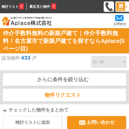
0
0
検討リスト
最近見た物件
お問合せ
仲介手数料無料の新築戸建て｜仲介手数料無
料！名古屋市で新築戸建てを探すならAplace(5
ページ目)
433
該当物件
戸
さらに条件を絞り込む
物件リクエスト
チェックした物件をまとめて
検討リストに追加
お問い合わせ