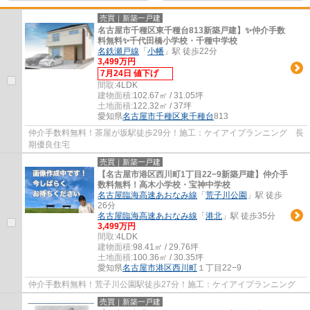
売買｜新築一戸建
名古屋市千種区東千種台813新築戸建】✨️仲介手数
料無料✨️千代田橋小学校・千種中学校
名鉄瀬戸線
「
小幡
」駅 徒歩22分
3,499万円
7月24日 値下げ
間取:
4LDK
建物面積:
102.67㎡ / 31.05坪
土地面積:
122.32㎡ / 37坪
愛知県
名古屋市千種区
東千種台
813
仲介手数料無料！茶屋が坂駅徒歩29分！施工：ケイアイプランニング 長
期優良住宅
売買｜新築一戸建
【名古屋市港区西川町1丁目22−9新築戸建】仲介手
数料無料！高木小学校・宝神中学校
名古屋臨海高速あおなみ線
「
荒子川公園
」駅 徒歩
26分
名古屋臨海高速あおなみ線
「
港北
」駅 徒歩35分
3,499万円
間取:
4LDK
建物面積:
98.41㎡ / 29.76坪
土地面積:
100.36㎡ / 30.35坪
愛知県
名古屋市港区
西川町
１丁目22−9
仲介手数料無料！荒子川公園駅徒歩27分！施工：ケイアイプランニング
売買｜新築一戸建