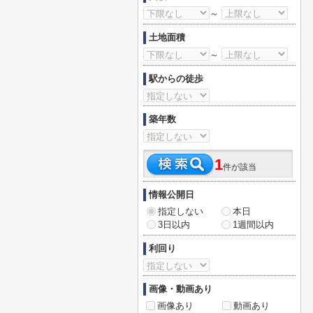
～
土地面積
～
駅からの徒歩
築年数
1
件が該当
情報公開日
指定しない
本日
3日以内
1週間以内
利回り
画像・動画あり
画像あり
動画あり