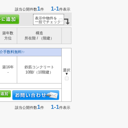
1
1-1
該当公開件数
件
件表示
表示中物件を
一括でチェック
築年数
構造
方位
所在階 / （階建）
介手数料無料✨️
築16年
鉄筋コンクリート
選択
-
10階/（10階建）
▼
1
1-1
該当公開件数
件
件表示