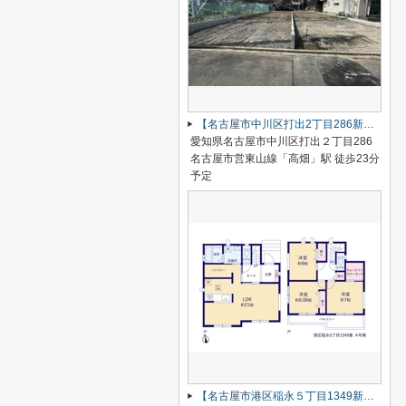
【名古屋市中川区打出2丁目286新築戸建B号棟】仲介手数料無料！荒子小学校・一柳中学校
愛知県名古屋市中川区打出２丁目286
名古屋市営東山線「高畑」駅 徒歩23分
予定
【名古屋市港区稲永５丁目1349新築戸建】仲介手数料無料！