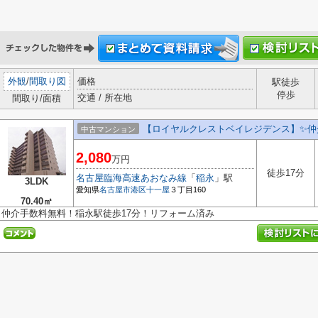
外観
/
間取り図
価格
駅徒歩
停歩
交通 / 所在地
間取り/面積
【ロイヤルクレストベイレジデンス】✨️仲
中古マンション
2,080
万円
徒歩17分
名古屋臨海高速あおなみ線
「
稲永
」駅
3LDK
愛知県
名古屋市港区
十一屋
３丁目160
70.40㎡
仲介手数料無料！稲永駅徒歩17分！リフォーム済み