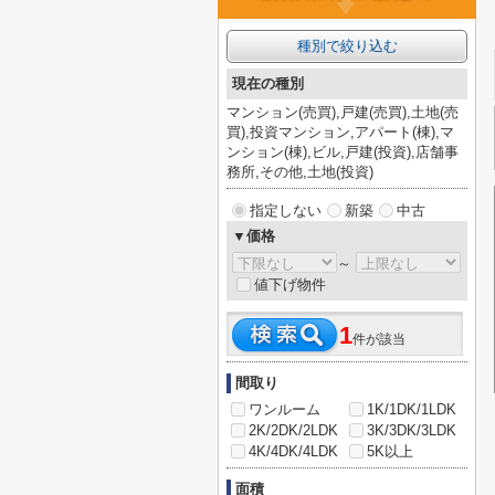
種別で絞り込む
現在の種別
マンション(売買),戸建(売買),土地(売
買),投資マンション,アパート(棟),マ
ンション(棟),ビル,戸建(投資),店舗事
務所,その他,土地(投資)
指定しない
新築
中古
▼価格
～
値下げ物件
1
件が該当
間取り
ワンルーム
1K/1DK/1LDK
2K/2DK/2LDK
3K/3DK/3LDK
4K/4DK/4LDK
5K以上
面積