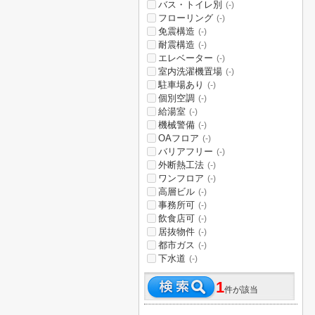
バス・トイレ別
(-)
フローリング
(-)
免震構造
(-)
耐震構造
(-)
エレベーター
(-)
室内洗濯機置場
(-)
駐車場あり
(-)
個別空調
(-)
給湯室
(-)
機械警備
(-)
OAフロア
(-)
バリアフリー
(-)
外断熱工法
(-)
ワンフロア
(-)
高層ビル
(-)
事務所可
(-)
飲食店可
(-)
居抜物件
(-)
都市ガス
(-)
下水道
(-)
1
件が該当