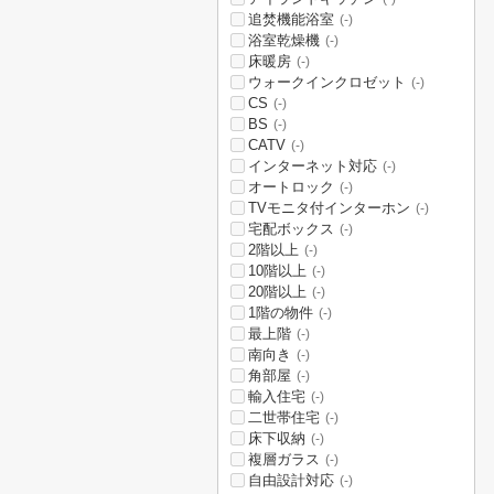
追焚機能浴室
(-)
浴室乾燥機
(-)
床暖房
(-)
ウォークインクロゼット
(-)
CS
(-)
BS
(-)
CATV
(-)
インターネット対応
(-)
オートロック
(-)
TVモニタ付インターホン
(-)
宅配ボックス
(-)
2階以上
(-)
10階以上
(-)
20階以上
(-)
1階の物件
(-)
最上階
(-)
南向き
(-)
角部屋
(-)
輸入住宅
(-)
二世帯住宅
(-)
床下収納
(-)
複層ガラス
(-)
自由設計対応
(-)