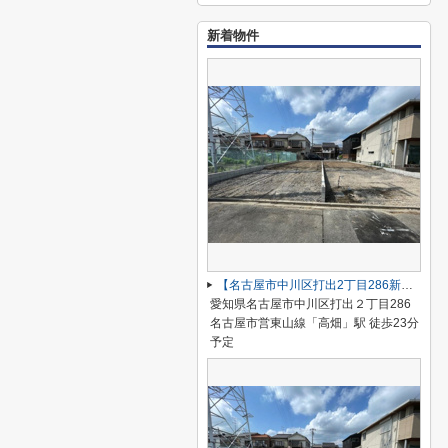
新着物件
【名古屋市中川区打出2丁目286新築戸建A号棟】仲介手数料無料！荒子小学校・一柳中学校
愛知県名古屋市中川区打出２丁目286
名古屋市営東山線「高畑」駅 徒歩23分
予定