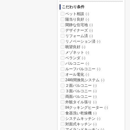
こだわり条件
ペット相談
(-)
陽当り良好
(-)
閑静な住宅地
(-)
デザイナーズ
(-)
リフォーム済
(-)
リノベーション済
(-)
眺望良好
(-)
メゾネット
(-)
ベランダ
(-)
バルコニー
(-)
ルーフバルコニー
(-)
オール電化
(-)
24時間換気システム
(-)
２面バルコニー
(-)
３面バルコニー
(-)
両面バルコニー
(-)
外観タイル張り
(-)
IHクッキングヒーター
(-)
食器洗い乾燥機
(-)
システムキッチン
(-)
対面式キッチン
(-)
アイランドキッチン
(-)