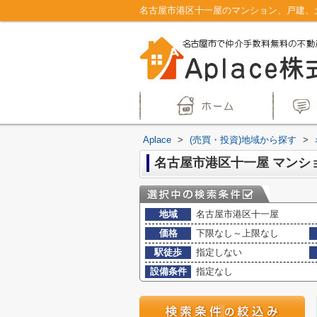
Aplace
>
(売買・投資)地域から探す
>
地域
名古屋市港区十一屋
価格
下限なし～上限なし
駅徒歩
指定しない
設備条件
指定なし