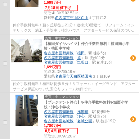
1,699万円
7月18日 値下げ
間取:
4LDK/102.52㎡
愛知県
名古屋市守山区
白山
１丁目712
仲介手数料無料！藤ヶ丘駅徒歩21分！連棟式3階建て！リフォーム：イン
テリックス 施工・分譲主：積水ハウス アフターサービス保証のついた
安心リフォーム物件です。
売買｜中古マンション
【植田ダイヤハイツ】仲介手数料無料！植田南小学
校・植田中学校
名古屋市営鶴舞線
「
植田
」駅 徒歩5分
名古屋市営鶴舞線
「
原
」駅 徒歩11分
名古屋市営鶴舞線
「
塩釜口
」駅 徒歩15分
1,699万円
間取:
3LDK/65.19㎡
愛知県
名古屋市天白区
植田南
３丁目109
仲介手数料無料！植田駅徒歩５分！リフォーム：イーグランド アフター
サービス保証のついた安心リフォーム物件です。
売買｜中古マンション
【プレジデント浄心】✨️仲介手数料無料✨️城西小学
校・浄心中学校
名古屋市営鶴舞線
「
浅間町
」駅 徒歩5分
名古屋市営鶴舞線
「
浄心
」駅 徒歩7分
名古屋市営名城線
「
名城公園
」駅 徒歩19分
1,780万円
8月4日 値下げ
間取:
2LDK/97.20㎡