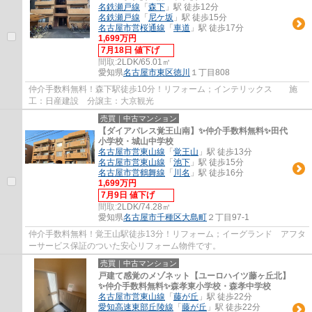
名鉄瀬戸線
「
森下
」駅 徒歩12分
名鉄瀬戸線
「
尼ケ坂
」駅 徒歩15分
名古屋市営桜通線
「
車道
」駅 徒歩17分
1,699万円
7月18日 値下げ
間取:
2LDK/65.01㎡
愛知県
名古屋市東区
徳川
１丁目808
仲介手数料無料！森下駅徒歩10分！リフォーム；インテリックス 施
工：日産建設 分譲主：大京観光
売買｜中古マンション
【ダイアパレス覚王山南】✨️仲介手数料無料✨️田代
小学校・城山中学校
名古屋市営東山線
「
覚王山
」駅 徒歩13分
名古屋市営東山線
「
池下
」駅 徒歩15分
名古屋市営鶴舞線
「
川名
」駅 徒歩16分
1,699万円
7月9日 値下げ
間取:
2LDK/74.28㎡
愛知県
名古屋市千種区
大島町
２丁目97-1
仲介手数料無料！覚王山駅徒歩13分！リフォーム；イーグランド アフタ
ーサービス保証のついた安心リフォーム物件です。
売買｜中古マンション
戸建て感覚のメゾネット【ユーロハイツ藤ヶ丘北】
✨️仲介手数料無料✨️森孝東小学校・森孝中学校
名古屋市営東山線
「
藤が丘
」駅 徒歩22分
愛知高速東部丘陵線
「
藤が丘
」駅 徒歩22分