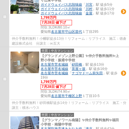
守山東中学校
ガイドウェイバス志段味線
「
川宮
」駅 徒歩5分
ガイドウェイバス志段味線
「
川村
」駅 徒歩11分
ガイドウェイバス志段味線
「
金屋
」駅 徒歩17分
1,799万円
7月28日 値下げ
間取:
3LDK/80.10㎡
愛知県
名古屋市守山区
苗代
１丁目295
仲介手数料無料！小幡駅徒歩13分！リフォーム：リプライス 施工：徳倉
建設株式会社 分譲主：㈱五大
売買｜中古マンション
【グランドメゾン上野公園】✨️仲介手数料無料✨️上
野小学校・振甫中学校
名古屋市営名城線
「
砂田橋
」駅 徒歩13分
名古屋市営名城線
「
茶屋ヶ坂
」駅 徒歩16分
名古屋市営名城線
「
ナゴヤドーム前矢田
」駅 徒歩
19分
1,799万円
7月28日 値下げ
間取:
3LDK/74.90㎡
愛知県
名古屋市千種区
上野
１丁目10-5
仲介手数料無料！砂田橋駅徒歩14分！リフォーム：リプライス 施工・分
譲主：積水ハウス
売買｜中古マンション
【グランマノワール南陽】✨️仲介手数料無料✨️福田
小学校・南陽中学校
名古屋臨海高速あおなみ線
「
港北
」駅 徒歩42分