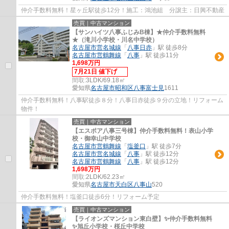
仲介手数料無料！星ヶ丘駅徒歩12分！施工：鴻池組 分譲主：日興不動産
売買｜中古マンション
【サンハイツ八事ふじみB棟】★仲介手数料無料
★（滝川小学校・川名中学校）
名古屋市営名城線
「
八事日赤
」駅 徒歩8分
名古屋市営鶴舞線
「
八事
」駅 徒歩11分
1,698万円
7月21日 値下げ
間取:
3LDK/69.18㎡
愛知県
名古屋市昭和区
八事富士見
1611
仲介手数料無料！八事駅徒歩８分！八事日赤徒歩９分の立地！リフォーム
物件！
売買｜中古マンション
【エスポア八事三号棟】仲介手数料無料！表山小学
校・御幸山中学校
名古屋市営鶴舞線
「
塩釜口
」駅 徒歩7分
名古屋市営名城線
「
八事
」駅 徒歩12分
名古屋市営鶴舞線
「
八事
」駅 徒歩12分
1,698万円
間取:
2LDK/62.23㎡
愛知県
名古屋市天白区
八事山
520
仲介手数料無料！塩釜口徒歩6分！リフォーム予定
売買｜中古マンション
【ライオンズマンション東白壁】✨️仲介手数料無料
✨️旭丘小学校・桜丘中学校