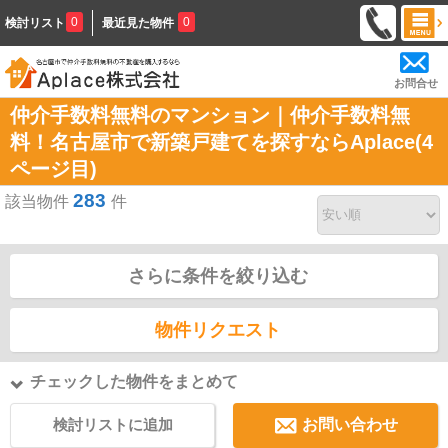
0
0
検討リスト
最近見た物件
お問合せ
仲介手数料無料のマンション｜仲介手数料無
料！名古屋市で新築戸建てを探すならAplace(4
ページ目)
283
該当物件
件
さらに条件を絞り込む
物件リクエスト
チェックした物件をまとめて
検討リストに追加
お問い合わせ