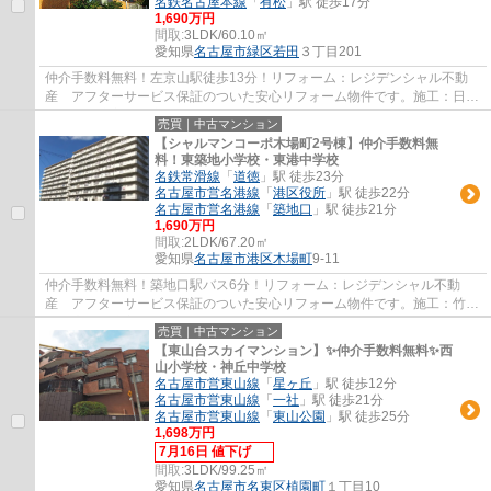
名鉄名古屋本線
「
有松
」駅 徒歩17分
1,690万円
間取:
3LDK/60.10㎡
愛知県
名古屋市緑区
若田
３丁目201
仲介手数料無料！左京山駅徒歩13分！リフォーム：レジデンシャル不動
産 アフターサービス保証のついた安心リフォーム物件です。施工：日東
建設 分譲主：大京観光
売買｜中古マンション
【シャルマンコーポ木場町2号棟】仲介手数料無
料！東築地小学校・東港中学校
名鉄常滑線
「
道徳
」駅 徒歩23分
名古屋市営名港線
「
港区役所
」駅 徒歩22分
名古屋市営名港線
「
築地口
」駅 徒歩21分
1,690万円
間取:
2LDK/67.20㎡
愛知県
名古屋市港区
木場町
9-11
仲介手数料無料！築地口駅バス6分！リフォーム：レジデンシャル不動
産 アフターサービス保証のついた安心リフォーム物件です。施工：竹中
工務店 分譲主：東レ建設㈱
売買｜中古マンション
【東山台スカイマンション】✨️仲介手数料無料✨️西
山小学校・神丘中学校
名古屋市営東山線
「
星ヶ丘
」駅 徒歩12分
名古屋市営東山線
「
一社
」駅 徒歩21分
名古屋市営東山線
「
東山公園
」駅 徒歩25分
1,698万円
7月16日 値下げ
間取:
3LDK/99.25㎡
愛知県
名古屋市名東区
植園町
１丁目10