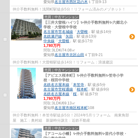
愛知県
名古屋市西区
花の木
１丁目9-13
仲介手数料無料！浅間町駅徒歩5分！リフォーム済みのメゾネット！
売買｜中古マンション
【三井大曽根ハイツ】✨️仲介手数料無料✨️六郷北小
学校・大曽根中学校
名古屋市営名城線
「
大曽根
」駅 徒歩14分
名鉄瀬戸線
「
矢田
」駅 徒歩13分
中央線
「
大曽根
」駅 徒歩17分
1,780万円
間取:
3LDK/74.08㎡
愛知県
名古屋市北区
山田
４丁目9-21
仲介手数料無料！大曽根駅徒歩14分！リフォーム：浪速建設
売買｜中古マンション
【アピエス桜本町】✨️仲介手数料無料✨️笠寺小学
校・桜田中学校
名鉄名古屋本線
「
本笠寺
」駅 徒歩5分
名古屋市営桜通線
「
桜本町
」駅 徒歩9分
名鉄名古屋本線
「
桜
」駅 徒歩7分
1,780万円
間取:
3LDK/69.13㎡
愛知県
名古屋市南区
桜本町
108
仲介手数料無料！本笠寺駅徒歩5分！2024年5月リフォーム 南東角部
屋 施工：奥村組 新築時分譲主：近鉄不動産
売買｜中古マンション
【アコール小幡】✨️仲介手数料無料✨️苗代小学校・