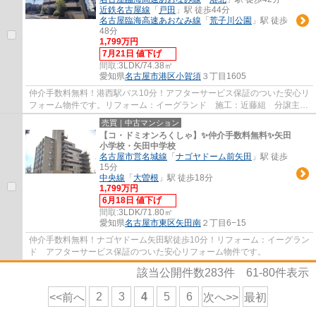
近鉄名古屋線
「
戸田
」駅 徒歩44分
名古屋臨海高速あおなみ線
「
荒子川公園
」駅 徒歩
48分
1,799万円
7月21日 値下げ
間取:
3LDK/74.38㎡
愛知県
名古屋市港区
小賀須
３丁目1605
仲介手数料無料！港西駅バス10分！アフターサービス保証のついた安心リ
フォーム物件です。リフォーム：イーグランド 施工：近藤組 分譲主：
玉善
売買｜中古マンション
【コ・ドミオンろくしゃ】✨️仲介手数料無料✨️矢田
小学校・矢田中学校
名古屋市営名城線
「
ナゴヤドーム前矢田
」駅 徒歩
15分
中央線
「
大曽根
」駅 徒歩18分
1,799万円
6月18日 値下げ
間取:
3LDK/71.80㎡
愛知県
名古屋市東区
矢田南
２丁目6−15
仲介手数料無料！ナゴヤドーム矢田駅徒歩10分！リフォーム：イーグラン
ド アフターサービス保証のついた安心リフォーム物件です。
該当公開件数
283
件
61-80
件表示
2
3
4
5
6
<<前へ
次へ>>
最初