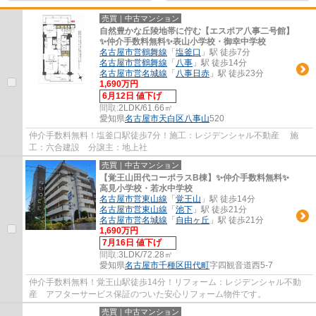
売買｜中古マンション
自然豊かな丘陵地帯に佇む【エスポア八事二号館】
✨️仲介手数料無料✨️表山小学校・御幸中学校
名古屋市営鶴舞線
「
塩釜口
」駅 徒歩7分
名古屋市営鶴舞線
「
八事
」駅 徒歩14分
名古屋市営名城線
「
八事日赤
」駅 徒歩23分
1,690万円
6月12日 値下げ
間取:
2LDK/61.66㎡
愛知県
名古屋市天白区
八事山
520
仲介手数料無料！塩釜口駅徒歩7分！施工：レジデンシャル不動産 施
工：六合建設 分譲主：地上社
売買｜中古マンション
【覚王山田代コーポラスB棟】✨️仲介手数料無料✨️
高見小学校・若水中学校
名古屋市営東山線
「
覚王山
」駅 徒歩14分
名古屋市営東山線
「
池下
」駅 徒歩21分
名古屋市営名城線
「
自由ヶ丘
」駅 徒歩21分
1,690万円
7月16日 値下げ
間取:
3LDK/72.28㎡
愛知県
名古屋市千種区
田代町
字四観音道西5-7
仲介手数料無料！覚王山駅徒歩14分！リフォーム：レジデンシャル不動
産 アフターサービス保証のついた安心リフォーム物件です。
売買｜中古マンション