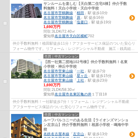
サンルームを楽しむ【天白第二住宅4棟】仲介手数
料無料！天白小学校・天白中学校
名古屋市営鶴舞線
「
植田
」駅 徒歩10分
名古屋市営鶴舞線
「
原
」駅 徒歩16分
名古屋市営鶴舞線
「
塩釜口
」駅 徒歩19分
1,690万円
間取:
3LDK/72.40㎡
愛知県
名古屋市天白区
横町
702
仲介手数料無料！植田駅徒歩11分！アフターサービス保証のついた安心リ
フォーム物件です。リフォーム：レジデンシャル不動産 施工：銭高組
分譲主：名古屋市住宅供給公社
売買｜中古マンション
【西一社第二団地102号棟】仲介手数料無料！名東
小学校・神丘中学校
名古屋市営東山線
「
一社
」駅 徒歩7分
名古屋市営東山線
「
星ヶ丘
」駅 徒歩15分
名古屋市営東山線
「
上社
」駅 徒歩23分
1,690万円
間取:
2LDK/58.30㎡
愛知県
名古屋市名東区
亀の井
１丁目18
仲介手数料無料！一社駅徒歩7分！リフォーム：レジデンシャル不動産
アフターサービス保証のついた安心リフォーム物件です。
売買｜中古マンション
ルーフバルコニーのある生活【ライオンズマンショ
ン左京山】仲介手数料無料！相原小学校・鳴海中学
校
名鉄名古屋本線
「
左京山
」駅 徒歩13分