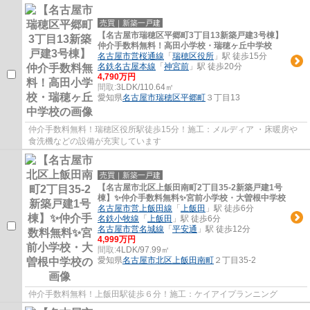
売買｜新築一戸建
【名古屋市瑞穂区平郷町3丁目13新築戸建3号棟】
仲介手数料無料！高田小学校・瑞穂ヶ丘中学校
名古屋市営桜通線
「
瑞穂区役所
」駅 徒歩15分
名鉄名古屋本線
「
神宮前
」駅 徒歩20分
4,790万円
間取:
3LDK/110.64㎡
愛知県
名古屋市瑞穂区
平郷町
３丁目13
仲介手数料無料！瑞穂区役所駅徒歩15分！施工：メルディア ・床暖房や
食洗機などの設備が充実しています
売買｜新築一戸建
【名古屋市北区上飯田南町2丁目35-2新築戸建1号
棟】✨️仲介手数料無料✨️宮前小学校・大曽根中学校
名古屋市営上飯田線
「
上飯田
」駅 徒歩6分
名鉄小牧線
「
上飯田
」駅 徒歩6分
名古屋市営名城線
「
平安通
」駅 徒歩12分
4,999万円
間取:
4LDK/97.99㎡
愛知県
名古屋市北区
上飯田南町
２丁目35-2
仲介手数料無料！上飯田駅徒歩６分！施工：ケイアイプランニング