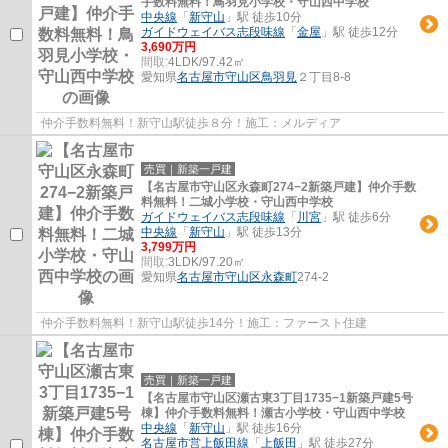
手数料無料！鳥羽見小学校・守山西中学校
中央線
「
新守山
」駅 徒歩10分
ガイドウェイバス志段味線
「
金屋
」駅 徒歩12分
3,690万円
間取:
4LDK/97.42㎡
愛知県
名古屋市守山区
鳥羽見
２丁目8-8
仲介手数料無料！新守山駅徒歩８分！施工：メルディア
売買｜新築一戸建
【名古屋市守山区永森町274−2新築戸建】仲介手数
料無料！二城小学校・守山西中学校
ガイドウェイバス志段味線
「
川宮
」駅 徒歩6分
中央線
「
新守山
」駅 徒歩13分
3,799万円
間取:
3LDK/97.20㎡
愛知県
名古屋市守山区
永森町
274-2
仲介手数料無料！新守山駅徒歩14分！施工：ファースト住建
売買｜新築一戸建
【名古屋市守山区瀬古東3丁目1735−1新築戸建5号
棟】仲介手数料無料！瀬古小学校・守山西中学校
中央線
「
新守山
」駅 徒歩16分
名古屋市営上飯田線
「
上飯田
」駅 徒歩27分