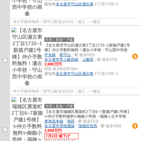
愛知県
名古屋市守山区
瀬古東
３丁目1735−1
仲介手数料無料！新守山駅徒歩18分！施工：一建設
売買｜新築一戸建
【名古屋市守山区瀬古東3丁目1735−1新築戸建1号
棟】仲介手数料無料！瀬古小学校・守山西中学校
中央線
「
新守山
」駅 徒歩16分
名古屋市営上飯田線
「
上飯田
」駅 徒歩27分
3,980万円
間取:
4LDK/105.59㎡
愛知県
名古屋市守山区
瀬古東
３丁目1735−1
仲介手数料無料！新守山駅徒歩18分！施工：一建設
売買｜新築一戸建
【名古屋市瑞穂区雁道町2丁目6−7新築戸建1号棟】
✨️仲介手数料無料✨️御劔小学校・瑞穂ヶ丘中学校
東海道本線
「
熱田
」駅 徒歩21分
名古屋市営桜通線
「
瑞穂区役所
」駅 徒歩19分
3,999万円
7月2日 値下げ