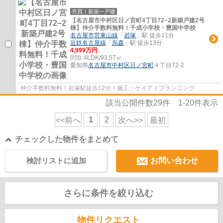
売買｜新築一戸建
【名古屋市中村区日ノ宮町4丁目72−2新築戸建2号
棟】仲介手数料無料！千成小学校・豊国中学校
名古屋市営東山線
「
岩塚
」駅 徒歩11分
近鉄名古屋線
「
烏森
」駅 徒歩13分
4,999万円
間取:
4LDK/93.57㎡
愛知県
名古屋市中村区
日ノ宮町
４丁目72-2
仲介手数料無料！岩塚駅徒歩12分！施工：ケイアイプランニング
該当公開件数
29
件
1-20
件表示
1
2
<<前へ
次へ>>
最初
チェックした物件をまとめて
検討リストに追加
お問い合わせ
さらに条件を絞り込む
物件リクエスト