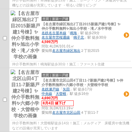
仲介手数料無料！本陣駅徒歩13分！施工：ホーク・ワン ・床暖房や食洗
機などの設備が充実しています ・明るい2階リビング
売買｜新築一戸建
【名古屋市緑区旭出2丁目2015新築戸建1号棟】✨️
仲介手数料無料✨️旭出小学校・滝ノ水中学校
名鉄名古屋本線
「
鳴海
」駅 徒歩29分
名古屋市営桜通線
「
鳴子北
」駅 徒歩30分
4,599万円
間取:
4LDK/101.01㎡
愛知県
名古屋市緑区
旭出
２丁目2015
仲介手数料無料！鳴海駅徒歩30分！施工：ファースト住建
売買｜新築一戸建
【名古屋市北区山田4丁目11-7新築戸建2号棟】✨️仲
介手数料無料✨️六郷小学校・大曽根中学校
名鉄瀬戸線
「
矢田
」駅 徒歩17分
中央線
「
大曽根
」駅 徒歩16分
4,690万円
8月4日 値下げ
間取:
3LDK/113.19㎡
愛知県
名古屋市北区
山田
４丁目11-7
仲介手数料無料！大曽根駅徒歩14分！施工：メルディア 床暖房や食洗機
などの設備が充実しています