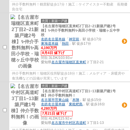
仲介手数料無料！鶴里駅徒歩17分！施工：ケイアイスター不動産 長期優
良住宅
売買｜新築一戸建
【名古屋市瑞穂区直来町2丁目2−21新築戸建2号
棟】✨️仲介手数料無料✨️高田小学校・瑞穂ヶ丘中学
校
名鉄名古屋本線
「
神宮前
」駅 徒歩17分
東海道本線
「
熱田
」駅 徒歩17分
4,190万円
8月4日 値下げ
間取:
3LDK/103.93㎡
愛知県
名古屋市瑞穂区
直来町
２丁目2-21
仲介手数料無料！瑞穂区役所駅徒歩18分！施工：メルディア ・床暖房や
食洗機などの設備が充実しています
売買｜新築一戸建
【名古屋市中村区高道町3丁目1−13新築戸建1号
棟】仲介手数料無料！
名古屋市営東山線
「
本陣
」駅 徒歩15分
名鉄名古屋本線
「
東枇杷島
」駅 徒歩16分
4,280万円
7月21日 値下げ
間取:
4LDK/115.92㎡
愛知県
名古屋市中村区
高道町
３丁目1-13