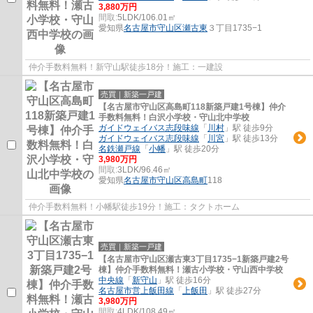
3,880万円
間取:
5LDK/106.01㎡
愛知県
名古屋市守山区
瀬古東
３丁目1735−1
仲介手数料無料！新守山駅徒歩18分！施工：一建設
売買｜新築一戸建
【名古屋市守山区高島町118新築戸建1号棟】仲介
手数料無料！白沢小学校・守山北中学校
ガイドウェイバス志段味線
「
川村
」駅 徒歩9分
ガイドウェイバス志段味線
「
川宮
」駅 徒歩13分
名鉄瀬戸線
「
小幡
」駅 徒歩20分
3,980万円
間取:
3LDK/96.46㎡
愛知県
名古屋市守山区
高島町
118
仲介手数料無料！小幡駅徒歩19分！施工：タクトホーム
売買｜新築一戸建
【名古屋市守山区瀬古東3丁目1735−1新築戸建2号
棟】仲介手数料無料！瀬古小学校・守山西中学校
中央線
「
新守山
」駅 徒歩16分
名古屋市営上飯田線
「
上飯田
」駅 徒歩27分
3,980万円
間取:
4LDK/108.49㎡