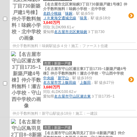
【名古屋市北区東味鋺3丁目730新築戸建1号棟】仲
介手数料無料！味鋺小学校・北中学校
名鉄小牧線
「
味鋺
」駅 徒歩5分
ＪＲ東海交通城北線
「
味美
」駅 徒歩18分
3,640万円
間取:
3LDK/99.61㎡
愛知県
名古屋市北区
東味鋺
３丁目730
仲介手数料無料！味鋺駅徒歩４分！施工：ファースト住建
売買｜新築一戸建
【名古屋市守山区瀬古東3丁目1735−1新築戸建4号
棟】仲介手数料無料！瀬古小学校・守山西中学校
中央線
「
新守山
」駅 徒歩16分
名古屋市営上飯田線
「
上飯田
」駅 徒歩27分
3,680万円
間取:
4LDK/100.62㎡
愛知県
名古屋市守山区
瀬古東
３丁目1735−1
仲介手数料無料！新守山駅徒歩18分！施工：一建設
売買｜新築一戸建
【名古屋市守山区鳥羽見2丁目8−8新築戸建】仲介