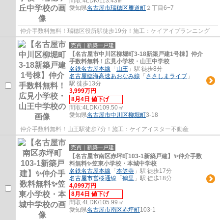
間取:
4LDK/113.43㎡
愛知県
名古屋市瑞穂区
雁道町
２丁目6−7
仲介手数料無料！瑞穂区役所駅徒歩19分！施工：ケイアイプランニング
売買｜新築一戸建
【名古屋市中川区柳堀町3‐18新築戸建1号棟】仲介
手数料無料！広見小学校・山王中学校
名鉄名古屋本線
「
山王
」駅 徒歩8分
名古屋臨海高速あおなみ線
「
ささしまライブ
」
駅 徒歩13分
3,999万円
8月4日 値下げ
間取:
4LDK/109.50㎡
愛知県
名古屋市中川区
柳堀町
3-18
仲介手数料無料！山王駅徒歩7分！施工：ケイアイスター不動産
売買｜新築一戸建
【名古屋市南区赤坪町103-1新築戸建】✨️仲介手数
料無料✨️笠東小学校・本城中学校
名鉄名古屋本線
「
本笠寺
」駅 徒歩17分
名古屋市営桜通線
「
鶴里
」駅 徒歩18分
4,099万円
8月4日 値下げ
間取:
4LDK/105.99㎡
愛知県
名古屋市南区
赤坪町
103-1