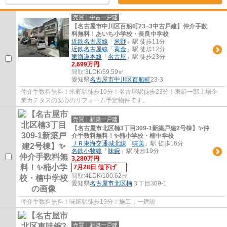
売買｜中古一戸建
【名古屋市中川区百船町23−3中古戸建】仲介手数
料無料！あいち小学校・長良中学校
近鉄名古屋線
「
米野
」駅 徒歩11分
近鉄名古屋線
「
黄金
」駅 徒歩12分
東海道本線
「
名古屋
」駅 徒歩23分
2,699万円
間取:
3LDK/59.59㎡
愛知県
名古屋市中川区
百船町
23-3
仲介手数料無料！米野駅徒歩10分！名古屋駅徒歩23分！東証一部上場企
業カチタスの安心のリフォーム予定物件です。
売買｜新築一戸建
【名古屋市北区楠3丁目309-1新築戸建2号棟】✨️仲
介手数料無料！✨️楠小学校・楠中学校
ＪＲ東海交通城北線
「
味美
」駅 徒歩16分
名鉄小牧線
「
味鋺
」駅 徒歩19分
3,280万円
7月28日 値下げ
間取:
4LDK/100.62㎡
愛知県
名古屋市北区
楠
３丁目309-1
仲介手数料無料！味鋺駅徒歩19分！施工：一建設
売買｜新築一戸建