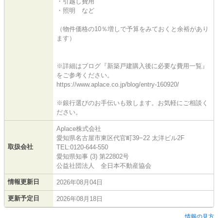
・引越し費用
・照明 など
（物件価格の10％増しで予算をみておくと余裕があり
ます）
※詳細はブログ『新築戸建購入後に必要な費用一覧』
をご参考ください。
https://www.aplace.co.jp/blog/entry-160920/
※銀行選びのお手伝いも致します。お気軽にご相談く
ださい。
Aplace株式会社
愛知県名古屋市東区代官町39−22 太洋ビル2F
取扱会社
TEL:0120-644-550
愛知県知事 (3) 第22802号
公益社団法人 全日本不動産協会
情報更新日
2026年08月04日
更新予定日
2026年08月18日
情報の見方