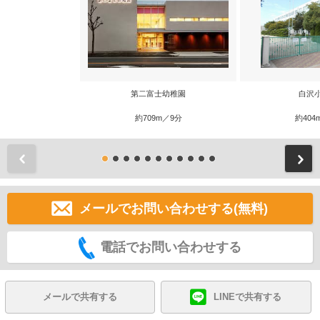
第二富士幼稚園
白沢
約709m／9分
約404
前
メールでお問い合わせする(無料)
電話でお問い合わせする
メールで共有する
LINEで共有する