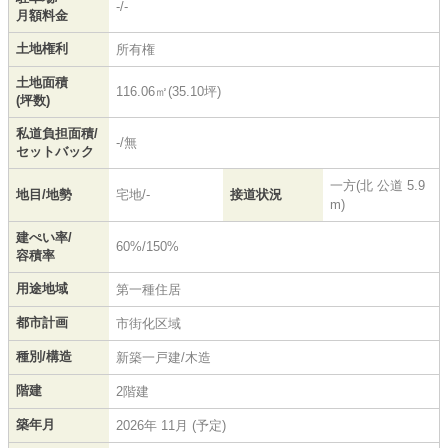
-/-
月額料金
土地権利
所有権
土地面積
116.06㎡(35.10坪)
(坪数)
私道負担面積/
-/無
セットバック
一方(北 公道 5.9
地目/地勢
宅地/-
接道状況
m)
建ぺい率/
60%/150%
容積率
用途地域
第一種住居
都市計画
市街化区域
種別/構造
新築一戸建/木造
階建
2階建
築年月
2026年 11月 (予定)