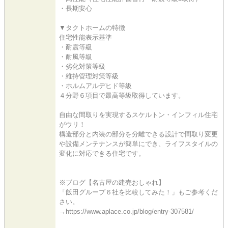
・長期安心
▼タクトホームの特徴
住宅性能表示基準
・耐震等級
・耐風等級
・劣化対策等級
・維持管理対策等級
・ホルムアルデヒド等級
４分野６項目で最高等級取得しています。
自由な間取りを実現するスケルトン・インフィル住宅
がウリ！
構造部分と内装の部分を分離できる設計で間取り変更
や設備メンテナンスが簡単にでき、ライフスタイルの
変化に対応できる住宅です。
※ブログ【名古屋の建売おしゃれ】
「飯田グループ６社を比較してみた！」もご参考くだ
さい。
→https://www.aplace.co.jp/blog/entry-307581/