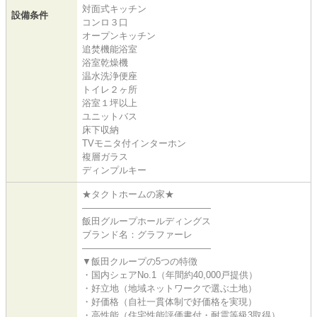
対面式キッチン
設備条件
コンロ３口
オープンキッチン
追焚機能浴室
浴室乾燥機
温水洗浄便座
トイレ２ヶ所
浴室１坪以上
ユニットバス
床下収納
TVモニタ付インターホン
複層ガラス
ディンプルキー
★タクトホームの家★
――――――――――――――
飯田グループホールディングス
ブランド名：グラファーレ
――――――――――――――
▼飯田クループの5つの特徴
・国内シェアNo.1（年間約40,000戸提供）
・好立地（地域ネットワークで選ぶ土地）
・好価格（自社一貫体制で好価格を実現）
・高性能（住宅性能評価書付・耐震等級3取得）