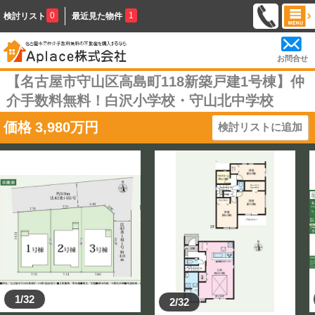
0
1
検討リスト
最近見た物件
お問合せ
【名古屋市守山区高島町118新築戸建1号棟】仲
介手数料無料！白沢小学校・守山北中学校
価格
3,980
万円
検討リストに追加
1/32
2/32