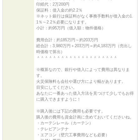
印紙代：2万200円
保証料：借入金の約2.2％
※ネット銀行は保証料がなく事務手数料が借入金の1.
1％～2.2％必要になります。
小計：約95万円（借入額：物件価格）
費用合計：約185万円～約203万円
総合計：3,980万円＋203万円＝約4,183万円（売出し
時価格で算出）
＾＾＾＾＾＾＾＾＾＾＾＾＾＾＾＾＾＾＾＾
※概算なので、銀行や借入によって費用は異なりま
す。
火災保険料も会社や選び方により幅があります。
目安にしてください。
あなたに一番あった借入方法を見つけて少しでもお得
に購入できますように！
※購入後には下記の費用も必要です。
購入後の費用も資金計画に含めておいてくださいね。
・カーテンレール（カーテン）
・テレビアンテナ
・エアコン（壁穴工事費用なども必要）