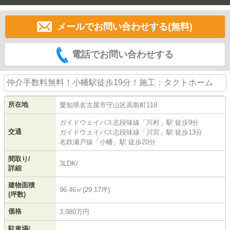
メールでお問い合わせする(無料)
電話でお問い合わせする
仲介手数料無料！小幡駅徒歩19分！施工：タクトホーム
所在地
愛知県
名古屋市守山区
高島町
118
ガイドウェイバス志段味線
「
川村
」駅 徒歩9分
交通
ガイドウェイバス志段味線
「
川宮
」駅 徒歩13分
名鉄瀬戸線
「
小幡
」駅 徒歩20分
間取り/
3LDK/
詳細
建物面積
96.46㎡(29.17坪)
(坪数)
価格
3,980万円
駐車場/