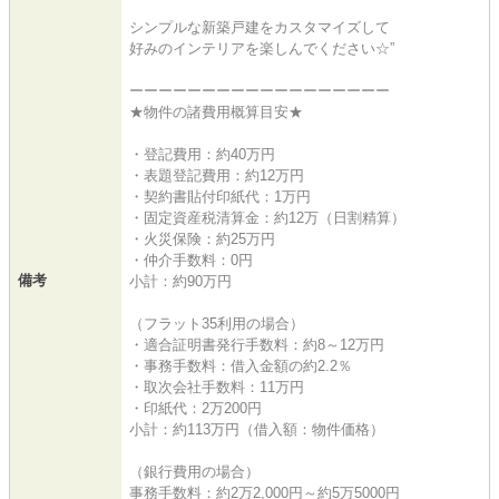
シンプルな新築戸建をカスタマイズして
好みのインテリアを楽しんでください☆”
ーーーーーーーーーーーーーーーーーー
★物件の諸費用概算目安★
・登記費用：約40万円
・表題登記費用：約12万円
・契約書貼付印紙代：1万円
・固定資産税清算金：約12万（日割精算）
・火災保険：約25万円
・仲介手数料：0円
備考
小計：約90万円
（フラット35利用の場合）
・適合証明書発行手数料：約8～12万円
・事務手数料：借入金額の約2.2％
・取次会社手数料：11万円
・印紙代：2万200円
小計：約113万円（借入額：物件価格）
（銀行費用の場合）
事務手数料：約2万2,000円～約5万5000円