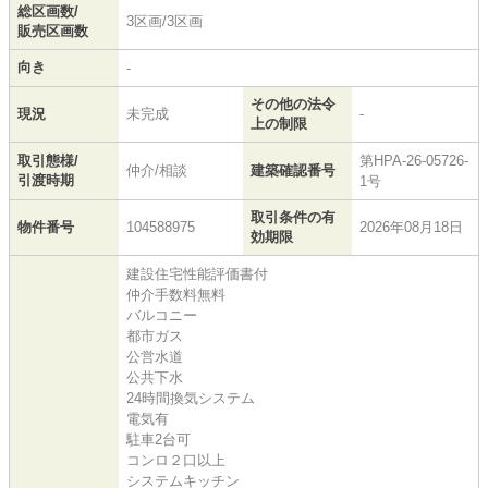
総区画数/
3区画/3区画
販売区画数
向き
-
その他の法令
現況
未完成
-
上の制限
取引態様/
第HPA-26-05726-
仲介/相談
建築確認番号
引渡時期
1号
取引条件の有
物件番号
104588975
2026年08月18日
効期限
建設住宅性能評価書付
仲介手数料無料
バルコニー
都市ガス
公営水道
公共下水
24時間換気システム
電気有
駐車2台可
コンロ２口以上
システムキッチン