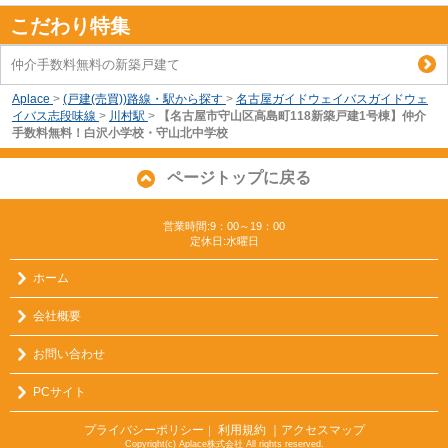
こだわり特集
仲介手数料無料の新築戸建て
Aplace
>
(戸建(売買))路線・駅から探す
>
名古屋ガイドウェイバスガイドウェ
イバス志段味線
>
川村駅
>
【名古屋市守山区高島町118新築戸建1号棟】仲介
手数料無料！白沢小学校・守山北中学校
ページトップに戻る
営業時間:9：00～19：00
定休日:水曜日
ホーム
会社概要
お問い合わせ
PCサイト
プライバシーポリシー
利用規約
｜アクセスマップ
｜
Copyright(c) Aplace株式会社 All rights reserved.