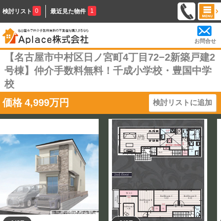
0
1
検討リスト
最近見た物件
お問合せ
【名古屋市中村区日ノ宮町4丁目72−2新築戸建2
号棟】仲介手数料無料！千成小学校・豊国中学
校
価格
4,999
万円
検討リストに追加