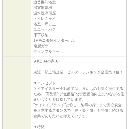
追焚機能浴室
浴室乾燥機
温水洗浄便座
トイレ２ヶ所
浴室１坪以上
ユニットバス
床下収納
TVモニタ付インターホン
複層ガラス
ディンプルキー
★KEIAIの家★
東証一部上場企業！ビルダーランキング全国第３位！
▼コンセプト
ケイアイスター不動産では、良いものを安く提供する
ため、”高品質”で”低価格”な資産価値向上につながる住
まいづくりを目指しています。
”ケイアイブランド”と称し、納得の行くまで安心安全
を追求するスタンスで「豊・楽・快」を想像し続ける
企業でありたいと考えています。
▼特徴