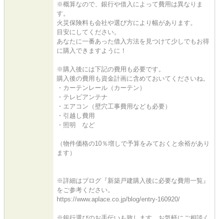
※概算なので、銀行や借入によって費用は異なりま
す。
火災保険料も会社や選び方により幅があります。
目安にしてください。
あなたに一番あった借入方法を見つけて少しでもお得
に購入できますように！
※購入後には下記の費用も必要です。
購入後の費用も資金計画に含めておいてくださいね。
・カーテンレール（カーテン）
・テレビアンテナ
・エアコン（壁穴工事費用なども必要）
・引越し費用
・照明 など
（物件価格の10％増しで予算をみておくと余裕があり
ます）
※詳細はブログ『新築戸建購入後に必要な費用一覧』
をご参考ください。
https://www.aplace.co.jp/blog/entry-160920/
※銀行選びのお手伝いも致します。お気軽にご相談く