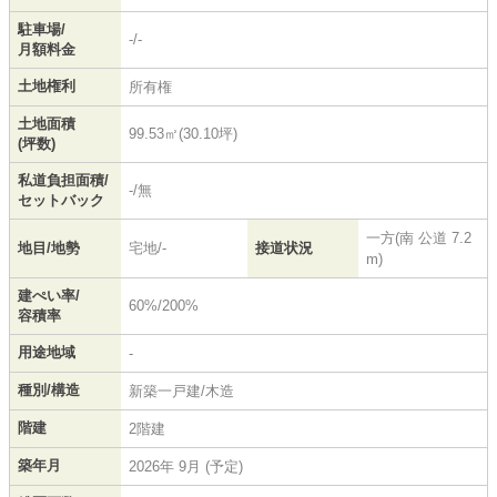
駐車場/
-/-
月額料金
土地権利
所有権
土地面積
99.53㎡(30.10坪)
(坪数)
私道負担面積/
-/無
セットバック
一方(南 公道 7.2
地目/地勢
宅地/-
接道状況
m)
建ぺい率/
60%/200%
容積率
用途地域
-
種別/構造
新築一戸建/木造
階建
2階建
築年月
2026年 9月 (予定)