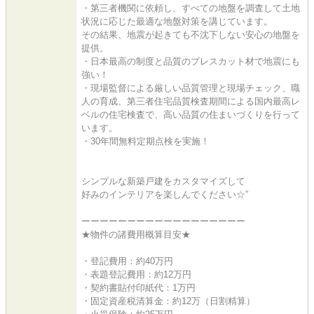
・第三者機関に依頼し、すべての地盤を調査して土地
状況に応じた最適な地盤対策を講じています。
その結果、地震が起きても不沈下しない安心の地盤を
提供。
・日本最高の制度と品質のプレスカット材で地震にも
強い！
・現場監督による厳しい品質管理と現場チェック、職
人の育成、第三者住宅品質検査期間による国内最高レ
ベルの住宅検査で、高い品質の住まいづくりを行って
います。
・30年間無料定期点検を実施！
シンプルな新築戸建をカスタマイズして
好みのインテリアを楽しんでください☆”
ーーーーーーーーーーーーーーーーーー
★物件の諸費用概算目安★
・登記費用：約40万円
・表題登記費用：約12万円
・契約書貼付印紙代：1万円
・固定資産税清算金：約12万（日割精算）