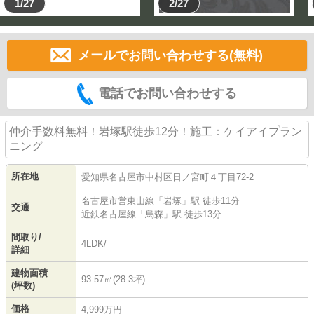
1/27
2/27
メールでお問い合わせする(無料)
電話でお問い合わせする
仲介手数料無料！岩塚駅徒歩12分！施工：ケイアイプラン
ニング
所在地
愛知県
名古屋市中村区
日ノ宮町
４丁目72-2
名古屋市営東山線
「
岩塚
」駅 徒歩11分
交通
近鉄名古屋線
「
烏森
」駅 徒歩13分
間取り/
4LDK/
詳細
建物面積
93.57㎡(28.3坪)
(坪数)
価格
4,999万円