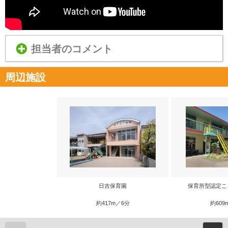
担当者のコメント
周辺施設
日吉保育園
保育所型認定こ
約417m／6分
約609