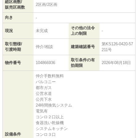
総区画数/
2区画/2区画
販売区画数
向き
-
その他の法令
現況
未完成
-
上の制限
取引態様/
第KS126-0420-57
仲介/相談
建築確認番号
引渡時期
211号
取引条件の有
物件番号
104866936
2026年08月18日
効期限
仲介手数料無料
バルコニー
都市ガス
公営水道
公共下水
24時間換気システム
電気有
コンロ２口以上
食器洗い乾燥機
システムキッチン
設備条件
コンロ３口