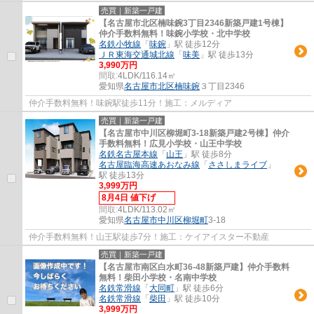
売買｜新築一戸建
【名古屋市北区楠味鋺3丁目2346新築戸建1号棟】
仲介手数料無料！味鋺小学校・北中学校
名鉄小牧線
「
味鋺
」駅 徒歩12分
ＪＲ東海交通城北線
「
味美
」駅 徒歩13分
3,990万円
間取:
4LDK/116.14㎡
愛知県
名古屋市北区
楠味鋺
３丁目2346
仲介手数料無料！味鋺駅徒歩11分！施工：メルディア
売買｜新築一戸建
【名古屋市中川区柳堀町3‐18新築戸建2号棟】仲介
手数料無料！広見小学校・山王中学校
名鉄名古屋本線
「
山王
」駅 徒歩8分
名古屋臨海高速あおなみ線
「
ささしまライブ
」
駅 徒歩13分
3,999万円
8月4日 値下げ
間取:
4LDK/113.02㎡
愛知県
名古屋市中川区
柳堀町
3-18
仲介手数料無料！山王駅徒歩7分！施工：ケイアイスター不動産
売買｜新築一戸建
【名古屋市南区白水町36-48新築戸建】仲介手数料
無料！柴田小学校・名南中学校
名鉄常滑線
「
大同町
」駅 徒歩6分
名鉄常滑線
「
柴田
」駅 徒歩10分
3,999万円