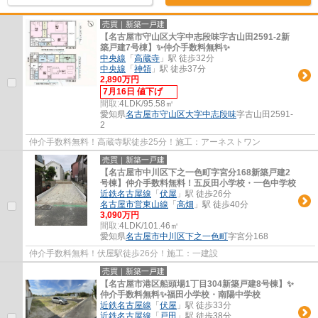
売買｜新築一戸建
【名古屋市守山区大字中志段味字古山田2591-2新
築戸建7号棟】✨️仲介手数料無料✨️
中央線
「
高蔵寺
」駅 徒歩32分
中央線
「
神領
」駅 徒歩37分
2,890万円
7月16日 値下げ
間取:
4LDK/95.58㎡
愛知県
名古屋市守山区
大字中志段味
字古山田2591-
2
仲介手数料無料！高蔵寺駅徒歩25分！施工：アーネストワン
売買｜新築一戸建
【名古屋市中川区下之一色町字宮分168新築戸建2
号棟】仲介手数料無料！五反田小学校・一色中学校
近鉄名古屋線
「
伏屋
」駅 徒歩26分
名古屋市営東山線
「
高畑
」駅 徒歩40分
3,090万円
間取:
4LDK/101.46㎡
愛知県
名古屋市中川区
下之一色町
字宮分168
仲介手数料無料！伏屋駅徒歩26分！施工：一建設
売買｜新築一戸建
【名古屋市港区船頭場1丁目304新築戸建8号棟】✨️
仲介手数料無料✨️福田小学校・南陽中学校
近鉄名古屋線
「
伏屋
」駅 徒歩33分
近鉄名古屋線
「
戸田
」駅 徒歩38分