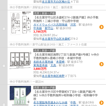
愛知県
名古屋市天白区
梅が丘
４丁目
仲介手数料無料！原駅徒歩15分！施工：飯田産業
売買｜新築一戸建
【名古屋市守山区永森町274−2新築戸建】仲介手数
料無料！二城小学校・守山西中学校
ガイドウェイバス志段味線
「
川宮
」駅 徒歩6分
中央線
「
新守山
」駅 徒歩13分
3,799万円
間取:
3LDK/97.20㎡
愛知県
名古屋市守山区
永森町
274-2
仲介手数料無料！新守山駅徒歩14分！施工：ファースト住建
売買｜新築一戸建
【名古屋市南区南野2丁目71新築戸建4号棟】✨️仲介
手数料無料✨️星崎小学校・本城中学校
名鉄名古屋本線
「
本星崎
」駅 徒歩17分
東海道本線
「
大高
」駅 徒歩30分
3,880万円
間取:
4LDK/124.37㎡
愛知県
名古屋市南区
南野
２丁目71
仲介手数料無料！一建設㈱
売買｜新築一戸建
【名古屋市中川区中野新町6丁目8−1新築戸建2号
棟】✨️仲介手数料無料✨️昭和橋小学校・昭和橋中学
校
名古屋臨海高速あおなみ線
「
中島
」駅 徒歩19分
名古屋臨海高速あおなみ線
「
南荒子
」駅 徒歩22分