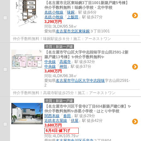
【名古屋市北区東味鋺3丁目1001新築戸建5号棟】
仲介手数料無料！味鋺小学校・北中学校
名鉄小牧線
「
味鋺
」駅 徒歩6分
名鉄小牧線
「
上飯田
」駅 徒歩27分
3,290万円
間取:
3LDK/95.58㎡
愛知県
名古屋市北区
東味鋺
３丁目1001
仲介手数料無料！味鋺駅徒歩８分！施工：アーネストワン
売買｜新築一戸建
【名古屋市守山区大字中志段味字古山田2591-2新
築戸建13号棟】✨️仲介手数料無料✨️
中央線
「
高蔵寺
」駅 徒歩32分
中央線
「
神領
」駅 徒歩37分
3,490万円
間取:
4LDK/96.38㎡
愛知県
名古屋市守山区
大字中志段味
字古山田2591-
2
仲介手数料無料！高蔵寺駅徒歩25分！施工：アーネストワン
売買｜新築一戸建
【名古屋市中川区千音寺2丁目604新築戸建C棟】✨️
仲介手数料無料✨️赤星小学校・はとり中学校
関西本線
「
春田
」駅 徒歩29分
近鉄名古屋線
「
伏屋
」駅 徒歩42分
3,680万円
6月4日 値下げ
間取:
4LDK/105.79㎡
愛知県
名古屋市中川区
千音寺
２丁目604