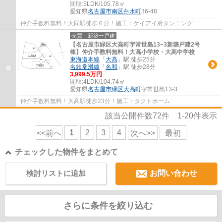
間取:
5LDK/105.78㎡
愛知県
名古屋市南区
白水町
36-48
仲介手数料無料！大同駅徒歩６分！施工：ケイアイ府タンニング
売買｜新築一戸建
【名古屋市緑区大高町字常世島13−3新築戸建2号
棟】仲介手数料無料！大高小学校・大高中学校
東海道本線
「
大高
」駅 徒歩25分
名鉄常滑線
「
名和
」駅 徒歩28分
3,999.5万円
間取:
4LDK/104.74㎡
愛知県
名古屋市緑区
大高町
字常世島13-3
仲介手数料無料！大高駅徒歩23分！施工：タクトホーム
該当公開件数
72
件
1-20
件表示
1
2
3
4
<<前へ
次へ>>
最初
チェックした物件をまとめて
検討リストに追加
お問い合わせ
さらに条件を絞り込む