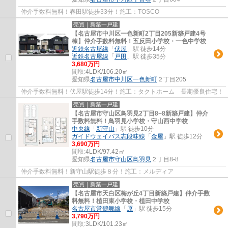
仲介手数料無料！春田駅徒歩33分！施工：TOSCO
売買｜新築一戸建
【名古屋市中川区一色新町2丁目205新築戸建4号
棟】仲介手数料無料！五反田小学校・一色中学校
近鉄名古屋線
「
伏屋
」駅 徒歩14分
近鉄名古屋線
「
戸田
」駅 徒歩35分
3,680万円
間取:
4LDK/106.20㎡
愛知県
名古屋市中川区
一色新町
２丁目205
仲介手数料無料！伏屋駅徒歩14分！施工：タクトホーム 長期優良住宅！
売買｜新築一戸建
【名古屋市守山区鳥羽見2丁目8−8新築戸建】仲介
手数料無料！鳥羽見小学校・守山西中学校
中央線
「
新守山
」駅 徒歩10分
ガイドウェイバス志段味線
「
金屋
」駅 徒歩12分
3,690万円
間取:
4LDK/97.42㎡
愛知県
名古屋市守山区
鳥羽見
２丁目8-8
仲介手数料無料！新守山駅徒歩８分！施工：メルディア
売買｜新築一戸建
【名古屋市天白区梅が丘4丁目新築戸建】仲介手数
料無料！植田東小学校・植田中学校
名古屋市営鶴舞線
「
原
」駅 徒歩15分
3,790万円
間取:
3LDK/101.23㎡