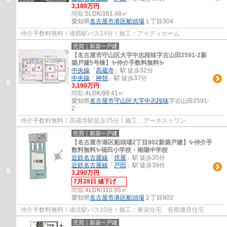
3,180万円
間取:
5LDK/161.48㎡
愛知県
名古屋市港区
船頭場
１丁目304
仲介手数料無料！港西駅バス24分！施工：アイディホーム
売買｜新築一戸建
【名古屋市守山区大字中志段味字古山田2591-2新
築戸建5号棟】✨️仲介手数料無料✨️
中央線
「
高蔵寺
」駅 徒歩32分
中央線
「
神領
」駅 徒歩37分
3,190万円
間取:
4LDK/98.41㎡
愛知県
名古屋市守山区
大字中志段味
字古山田2591-
2
仲介手数料無料！高蔵寺駅徒歩25分！施工：アーネストワン
売買｜新築一戸建
【名古屋市港区船頭場2丁目802新築戸建】✨️仲介手
数料無料✨️福田小学校・南陽中学校
近鉄名古屋線
「
伏屋
」駅 徒歩35分
近鉄名古屋線
「
戸田
」駅 徒歩39分
3,290万円
7月28日 値下げ
間取:
4LDK/110.95㎡
愛知県
名古屋市港区
船頭場
２丁目802
仲介手数料無料！港北駅バス10分！施工：東栄住宅 長期優良住宅
売買｜新築一戸建