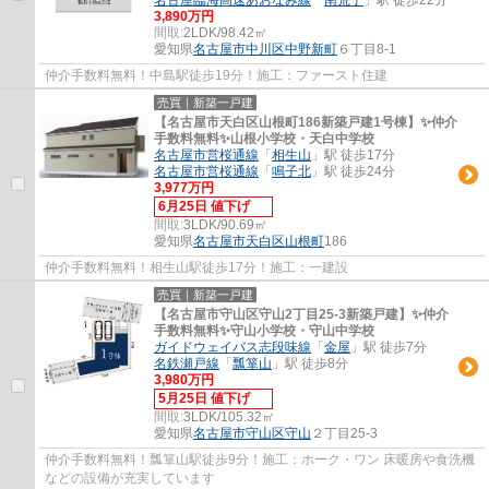
3,890万円
間取:
2LDK/98.42㎡
愛知県
名古屋市中川区
中野新町
６丁目8-1
仲介手数料無料！中島駅徒歩19分！施工：ファースト住建
売買｜新築一戸建
【名古屋市天白区山根町186新築戸建1号棟】✨️仲介
手数料無料✨️山根小学校・天白中学校
名古屋市営桜通線
「
相生山
」駅 徒歩17分
名古屋市営桜通線
「
鳴子北
」駅 徒歩24分
3,977万円
6月25日 値下げ
間取:
3LDK/90.69㎡
愛知県
名古屋市天白区
山根町
186
仲介手数料無料！相生山駅徒歩17分！施工：一建設
売買｜新築一戸建
【名古屋市守山区守山2丁目25-3新築戸建】✨️仲介
手数料無料✨️守山小学校・守山中学校
ガイドウェイバス志段味線
「
金屋
」駅 徒歩7分
名鉄瀬戸線
「
瓢箪山
」駅 徒歩8分
3,980万円
5月25日 値下げ
間取:
3LDK/105.32㎡
愛知県
名古屋市守山区
守山
２丁目25-3
仲介手数料無料！瓢箪山駅徒歩9分！施工：ホーク・ワン 床暖房や食洗機
などの設備が充実しています