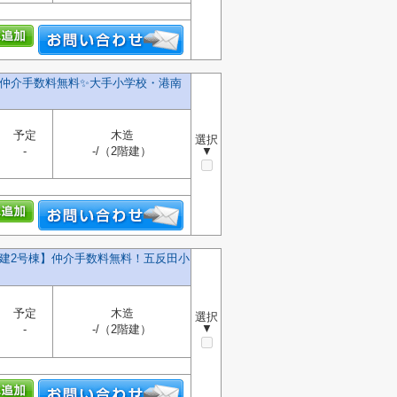
️仲介手数料無料✨️大手小学校・港南
予定
木造
選択
-
-/（2階建）
▼
戸建2号棟】仲介手数料無料！五反田小
予定
木造
選択
▼
-
-/（2階建）