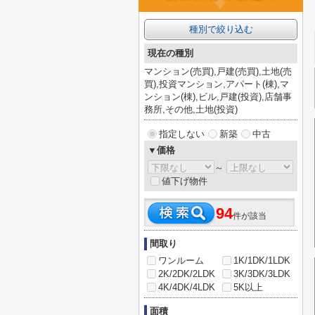
種別で絞り込む
現在の種別
マンション(売買),戸建(売買),土地(売
買),投資マンション,アパート(棟),マ
ンション(棟),ビル,戸建(投資),店舗事
務所,その他,土地(投資)
指定しない
新築
中古
▼価格
～
値下げ物件
94
件が該当
間取り
ワンルーム
1K/1DK/1LDK
2K/2DK/2LDK
3K/3DK/3LDK
4K/4DK/4LDK
5K以上
面積