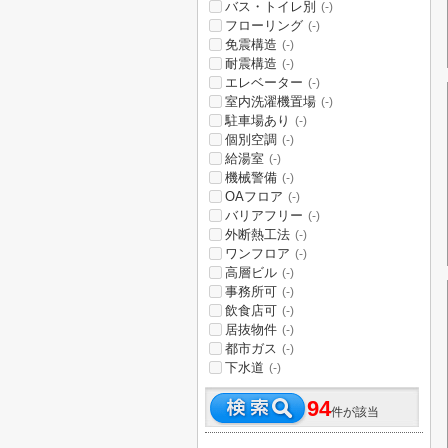
バス・トイレ別
(-)
フローリング
(-)
免震構造
(-)
耐震構造
(-)
エレベーター
(-)
室内洗濯機置場
(-)
駐車場あり
(-)
個別空調
(-)
給湯室
(-)
機械警備
(-)
OAフロア
(-)
バリアフリー
(-)
外断熱工法
(-)
ワンフロア
(-)
高層ビル
(-)
事務所可
(-)
飲食店可
(-)
居抜物件
(-)
都市ガス
(-)
下水道
(-)
94
件が該当