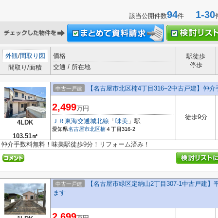
94
1-30
該当公開件数
件
外観
/
間取り図
価格
駅徒歩
停歩
交通 / 所在地
間取り/面積
【名古屋市北区楠4丁目316−2中古戸建】仲
中古一戸建
2,499
万円
徒歩9分
ＪＲ東海交通城北線
「
味美
」駅
4LDK
愛知県
名古屋市北区
楠
４丁目316-2
103.51㎡
仲介手数料無料！味美駅徒歩9分！リフォーム済み！
【名古屋市緑区定納山2丁目307-1中古戸建
中古一戸建
ます
2,699
万円