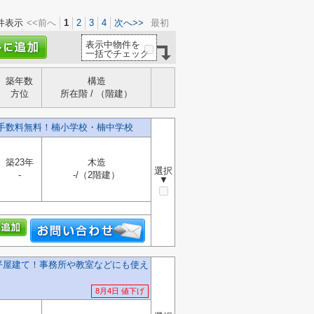
件表示
<<前へ
1
2
3
4
次へ>>
最初
表示中物件を
一括でチェック
築年数
構造
方位
所在階 / （階建）
介手数料無料！楠小学校・楠中学校
築23年
木造
選択
-
-/（2階建）
▼
】平屋建て！事務所や教室などにも使え
8月4日 値下げ