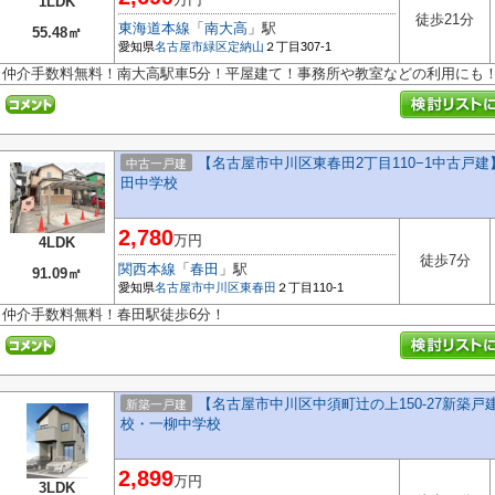
1LDK
徒歩21分
東海道本線
「
南大高
」駅
55.48㎡
愛知県
名古屋市緑区
定納山
２丁目307-1
仲介手数料無料！南大高駅車5分！平屋建て！事務所や教室などの利用にも
【名古屋市中川区東春田2丁目110−1中古戸建
中古一戸建
田中学校
2,780
万円
4LDK
徒歩7分
関西本線
「
春田
」駅
91.09㎡
愛知県
名古屋市中川区
東春田
２丁目110-1
仲介手数料無料！春田駅徒歩6分！
【名古屋市中川区中須町辻の上150-27新築戸
新築一戸建
校・一柳中学校
2,899
万円
3LDK