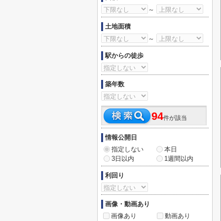
～
土地面積
～
駅からの徒歩
築年数
94
件が該当
情報公開日
指定しない
本日
3日以内
1週間以内
利回り
画像・動画あり
画像あり
動画あり