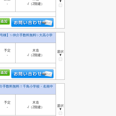
▼
-
-/（2階建）
号棟】✨️仲介手数料無料✨️大高小学
予定
木造
選択
-
-/（2階建）
▼
仲介手数料無料！千鳥小学校・名南中
予定
木造
選択
-
-/（2階建）
▼