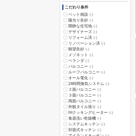
こだわり条件
ペット相談
(-)
陽当り良好
(-)
閑静な住宅地
(-)
デザイナーズ
(-)
リフォーム済
(-)
リノベーション済
(-)
眺望良好
(-)
メゾネット
(-)
ベランダ
(-)
バルコニー
(-)
ルーフバルコニー
(-)
オール電化
(-)
24時間換気システム
(-)
２面バルコニー
(-)
３面バルコニー
(-)
両面バルコニー
(-)
外観タイル張り
(-)
IHクッキングヒーター
(-)
食器洗い乾燥機
(-)
システムキッチン
(-)
対面式キッチン
(-)
アイランドキッチン
(-)