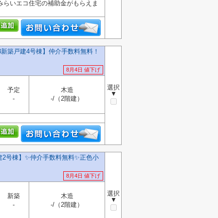
みらいエコ住宅の補助金がもらえま
13新築戸建4号棟】仲介手数料無料！
8月4日 値下げ
選択
予定
木造
▼
-
-/（2階建）
2号棟】✨️仲介手数料無料✨️正色小
8月4日 値下げ
選択
新築
木造
▼
-
-/（2階建）