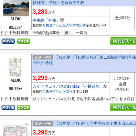
段味東小学校・志段味中学校
3,280
万円
徒歩31分
3LDK
中央線
「
神領
」駅
愛知県
名古屋市守山区
大字中志段味
字西原2787-4
92.33㎡
仲介手数料無料！神領駅徒歩30分！施工：一建設
【名古屋市守山区吉根3丁目119新築戸建3号棟
新築一戸建
吉根中学校
3,290
万円
バス11分
4LDK
吉根
ガイドウェイバス志段味線
「
小幡緑地
」駅
96.78㎡
停歩8分
愛知県
名古屋市守山区
吉根
３丁目119
仲介手数料無料！ガイドウェイバスの利用で地下鉄名城線へのアクセス良好
【名古屋市守山区大字中志段味字古山田2591-
新築一戸建
3,290
万円