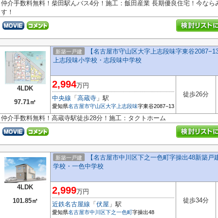
仲介手数料無料！柴田駅んバス4分！施工：飯田産業 長期優良住宅！今なら
す！
【名古屋市守山区大字上志段味字東谷2087−
新築一戸建
上志段味小学校・志段味中学校
2,994
万円
4LDK
徒歩26分
中央線
「
高蔵寺
」駅
97.71㎡
愛知県
名古屋市守山区
大字上志段味
字東谷2087−13
仲介手数料無料！高蔵寺駅徒歩28分！施工：タクトホーム
【名古屋市中川区下之一色町字操出48新築戸建
新築一戸建
学校・一色中学校
4LDK
2,999
万円
徒歩34分
101.85㎡
近鉄名古屋線
「
伏屋
」駅
愛知県
名古屋市中川区
下之一色町
字操出48