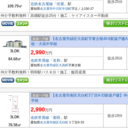
徒歩25分
近鉄名古屋線
「
伏屋
」駅
109.79㎡
愛知県
名古屋市中川区
中須町
字辻ノ上150-27
仲介手数料無料！高畑駅徒歩25分！施工：ケイアイスター不動産
【名古屋市緑区大高町字東古根49-8新築戸建A
新築一戸建
校・大高中学校
3LDK
2,990
万円
徒歩26分
84.68㎡
名鉄常滑線
「
名和
」駅
愛知県
名古屋市緑区
大高町
字東古根
仲介手数料無料！明和駅バス８分！施工：飯田産業
【名古屋市南区天白町3丁目9-33新築戸建】
新築一戸建
学校
2,990
万円
徒歩19分
3LDK
名鉄常滑線
「
柴田
」駅
愛知県
名古屋市南区
天白町
３丁目9-33
78.58㎡