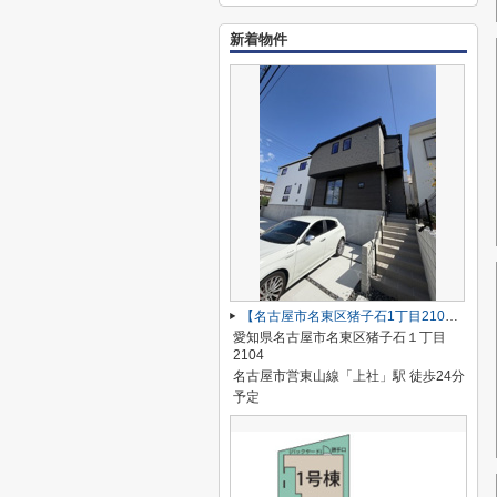
新着物件
【名古屋市名東区猪子石1丁目2104新築戸建2号棟】✨️仲介手数料無料✨️猪子石小学校・猪高中学校
愛知県名古屋市名東区猪子石１丁目
2104
名古屋市営東山線「上社」駅 徒歩24分
予定