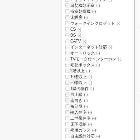
追焚機能浴室
(-)
浴室乾燥機
(-)
床暖房
(-)
ウォークインクロゼット
(-)
CS
(-)
BS
(-)
CATV
(-)
インターネット対応
(-)
オートロック
(-)
TVモニタ付インターホン
(-)
宅配ボックス
(-)
2階以上
(-)
10階以上
(-)
20階以上
(-)
1階の物件
(-)
最上階
(-)
南向き
(-)
角部屋
(-)
輸入住宅
(-)
二世帯住宅
(-)
床下収納
(-)
複層ガラス
(-)
自由設計対応
(-)