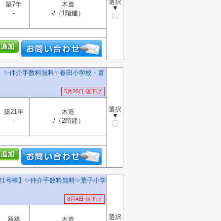
選択
築7年
木造
▼
-
-/（1階建）
！
】✨️仲介手数料無料✨️春田小学校・富
5月26日 値下げ
選択
築21年
木造
▼
-
-/（2階建）
建1号棟】✨️仲介手数料無料✨️荒子小学
8月4日 値下げ
選択
新築
木造