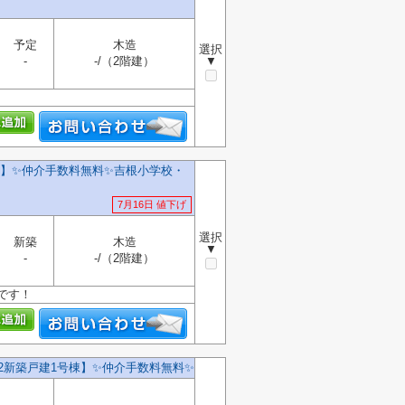
予定
木造
選択
-
-/（2階建）
▼
】✨️仲介手数料無料✨️吉根小学校・
7月16日 値下げ
選択
新築
木造
▼
-
-/（2階建）
です！
2新築戸建1号棟】✨️仲介手数料無料✨️