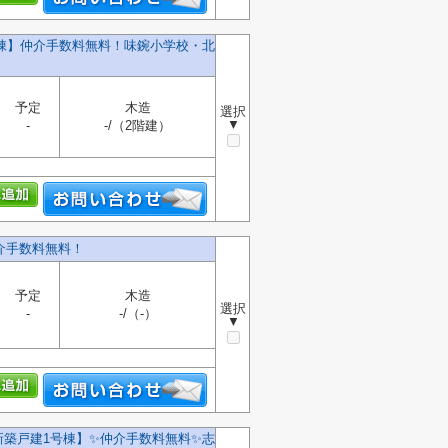
号棟】仲介手数料無料！味鋺小学校・北
予定
木造
選択
▼
-
-/（2階建）
介手数料無料！
予定
木造
選択
-
-/（-）
▼
新築戸建1号棟】✨️仲介手数料無料✨️志