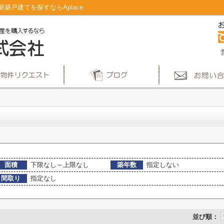
戸建てを探すならAplace
面積
下限なし～上限なし
築年数
指定しない
間取り
指定なし
並び順：