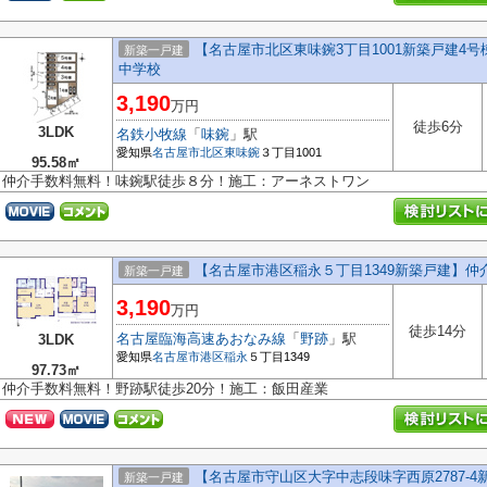
【名古屋市北区東味鋺3丁目1001新築戸建4
新築一戸建
中学校
3,190
万円
徒歩6分
3LDK
名鉄小牧線
「
味鋺
」駅
愛知県
名古屋市北区
東味鋺
３丁目1001
95.58㎡
仲介手数料無料！味鋺駅徒歩８分！施工：アーネストワン
【名古屋市港区稲永５丁目1349新築戸建】仲
新築一戸建
3,190
万円
徒歩14分
名古屋臨海高速あおなみ線
「
野跡
」駅
3LDK
愛知県
名古屋市港区
稲永
５丁目1349
97.73㎡
仲介手数料無料！野跡駅徒歩20分！施工：飯田産業
【名古屋市守山区大字中志段味字西原2787-4
新築一戸建