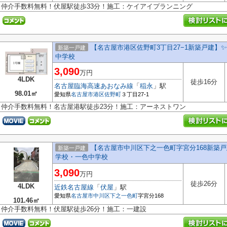
仲介手数料無料！伏屋駅徒歩33分！施工：ケイアイプランニング
【名古屋市港区佐野町3丁目27−1新築戸建】✨
新築一戸建
中学校
3,090
万円
4LDK
徒歩16分
名古屋臨海高速あおなみ線
「
稲永
」駅
98.01㎡
愛知県
名古屋市港区
佐野町
３丁目27-1
仲介手数料無料！名古屋港駅徒歩23分！施工：アーネストワン
【名古屋市中川区下之一色町字宮分168新築
新築一戸建
学校・一色中学校
3,090
万円
徒歩26分
4LDK
近鉄名古屋線
「
伏屋
」駅
愛知県
名古屋市中川区
下之一色町
字宮分168
101.46㎡
仲介手数料無料！伏屋駅徒歩26分！施工：一建設