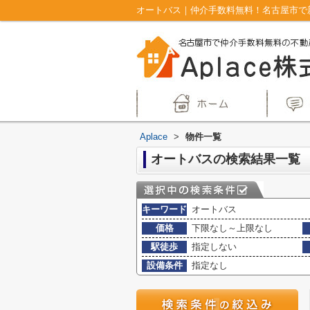
オートバス｜仲介手数料無料！名古屋市で新築
Aplace
>
物件一覧
オートバスの検索結果一覧
キーワード
オートバス
価格
下限なし～上限なし
駅徒歩
指定しない
設備条件
指定なし