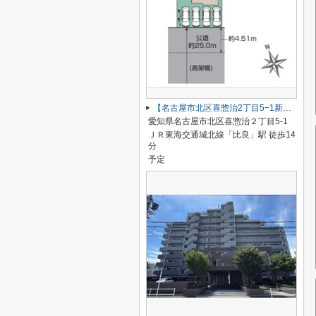
【名古屋市北区喜惣治2丁目5−1新築戸建】仲介手数料無料！楠西小学校・楠中学校
愛知県名古屋市北区喜惣治２丁目5-1
ＪＲ東海交通城北線「比良」駅 徒歩14
分
予定