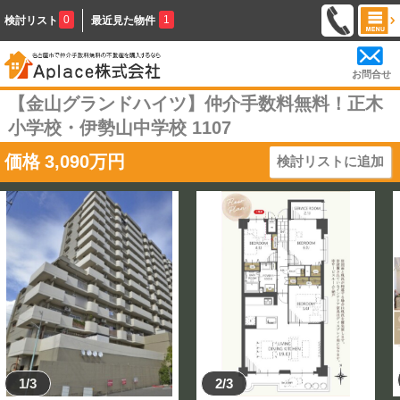
0
1
検討リスト
最近見た物件
お問合せ
【金山グランドハイツ】仲介手数料無料！正木
小学校・伊勢山中学校 1107
価格
3,090
万円
検討リストに追加
1/3
2/3