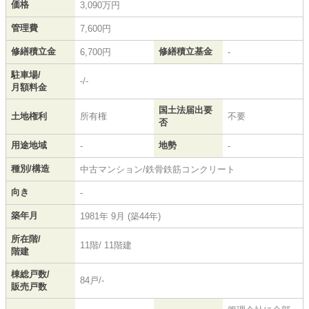
価格
3,090万円
管理費
7,600円
修繕積立金
修繕積立基金
6,700円
-
駐車場/
-/-
月額料金
国土法届出要
土地権利
所有権
不要
否
用途地域
地勢
-
-
種別/構造
中古マンション/鉄骨鉄筋コンクリート
向き
-
築年月
1981年 9月 (築44年)
所在階/
11階/ 11階建
階建
棟総戸数/
84戸/-
販売戸数