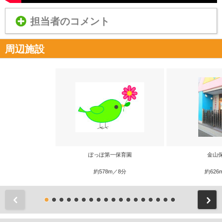
担当者のコメント
周辺施設
ぽっぽ第一保育園
金山
約578m／8分
約626
前