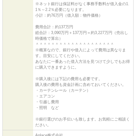
※ネット銀行は保証料がなく事務手数料が借入金の1.
1％～2.2％必要になります。
小計：約76万円（借入額：物件価格）
費用合計：約137万円
総合計：3,090万円＋137万円＝約3,227万円（売出し
時価格で算出）
＾＾＾＾＾＾＾＾＾＾＾＾＾＾＾＾＾＾＾＾
※概算なので、銀行や借入によって費用は異なりま
す。目安にしてください。
あなたに一番あった借入方法を見つけて少しでもお得
に購入できますように。
※購入後には下記の費用も必要です。
購入後の費用も資金計画に含めておいてください。
・カーテンレール（カーテン）
・エアコン
・引越し費用
・照明 など
※銀行選びのお手伝いも致します。お気軽にご相談く
ださい。
Aplace株式会社