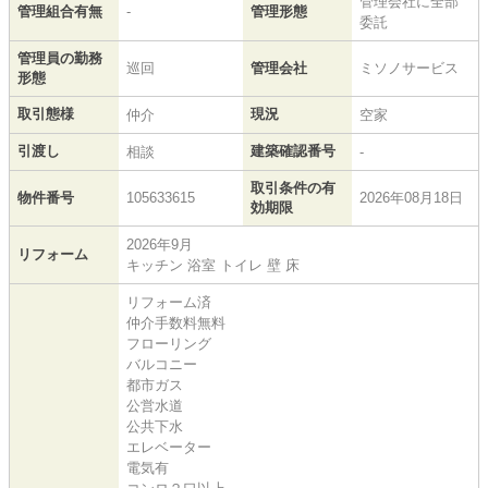
管理会社に全部
管理組合有無
-
管理形態
委託
管理員の勤務
巡回
管理会社
ミソノサービス
形態
取引態様
現況
仲介
空家
引渡し
建築確認番号
相談
-
取引条件の有
物件番号
105633615
2026年08月18日
効期限
2026年9月
リフォーム
キッチン 浴室 トイレ 壁 床
リフォーム済
仲介手数料無料
フローリング
バルコニー
都市ガス
公営水道
公共下水
エレベーター
電気有