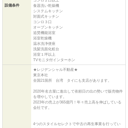
コンロ２口以上
設備条件
食器洗い乾燥機
システムキッチン
対面式キッチン
コンロ３口
オープンキッチン
追焚機能浴室
浴室乾燥機
温水洗浄便座
洗髪洗面化粧台
浴室１坪以上
TVモニタ付インターホン
★レジデンシャル不動産★
東京本社
全国21箇所 台湾 タイにも支店があります。
2020年名古屋に進出して依頼日の出の勢いで販売物件
を増やしています。
2023年の売上が365億円！年々売上高を伸ばしている
会社です。
4つのスタイルセレクトで中古の再生事業を行ってい