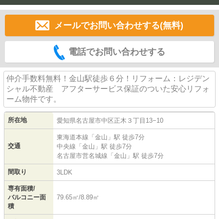
メールでお問い合わせする(無料)
電話でお問い合わせする
仲介手数料無料！金山駅徒歩６分！リフォーム：レジデン
シャル不動産 アフターサービス保証のついた安心リフォ
ーム物件です。
所在地
愛知県
名古屋市中区
正木
３丁目13−10
東海道本線
「
金山
」駅 徒歩7分
交通
中央線
「
金山
」駅 徒歩7分
名古屋市営名城線
「
金山
」駅 徒歩7分
間取り
3LDK
専有面積/
バルコニー面
79.65㎡/8.89㎡
積