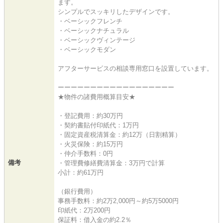
ます。
シンプルでスッキリしたデザインです。
・ベーシックフレンチ
・ベーシックナチュラル
・ベーシックヴィンテージ
・ベーシックモダン
アフターサービスの相談専用窓口を設置しています。
ーーーーーーーーーーーーーーーーーー
★物件の諸費用概算目安★
・登記費用：約30万円
・契約書貼付印紙代：1万円
・固定資産税清算金：約12万（日割精算）
・火災保険：約15万円
・仲介手数料：0円
備考
・管理費修繕費清算金：3万円で計算
小計：約61万円
（銀行費用）
事務手数料：約2万2,000円～約5万5000円
印紙代：2万200円
保証料：借入金の約2.2％