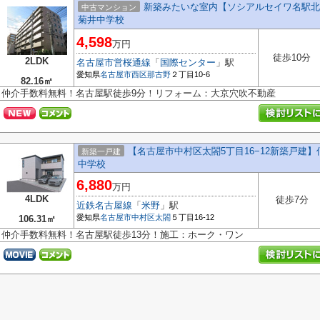
新築みたいな室内【ソシアルセイワ名駅北
中古マンション
菊井中学校
4,598
万円
徒歩10分
2LDK
名古屋市営桜通線
「
国際センター
」駅
愛知県
名古屋市西区
那古野
２丁目10-6
82.16㎡
仲介手数料無料！名古屋駅徒歩9分！リフォーム：大京穴吹不動産
【名古屋市中村区太閤5丁目16−12新築戸建
新築一戸建
中学校
6,880
万円
4LDK
徒歩7分
近鉄名古屋線
「
米野
」駅
愛知県
名古屋市中村区
太閤
５丁目16-12
106.31㎡
仲介手数料無料！名古屋駅徒歩13分！施工：ホーク・ワン