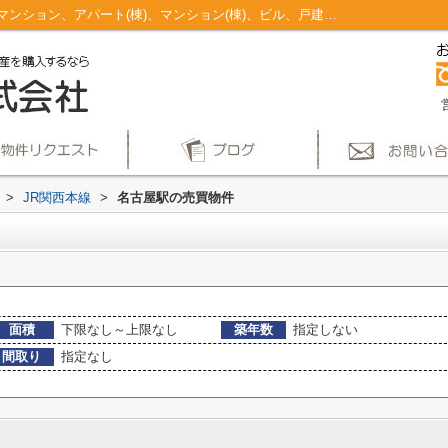
名古屋駅のマンション、戸建、土地、投資マンション、アパート(棟)、マンション(棟)、ビル、戸建、店舗事務所、その他、土地一覧｜仲介手数料無料！名古屋市で新築戸建てを探すならAplace
>
JR関西本線
>
名古屋駅の売買物件
面積
下限なし～上限なし
築年数
指定しない
間取り
指定なし