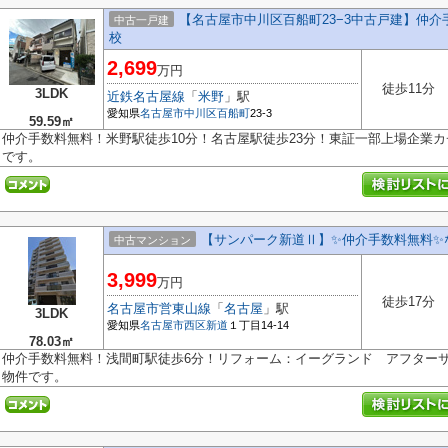
【名古屋市中川区百船町23−3中古戸建】仲
中古一戸建
校
2,699
万円
徒歩11分
3LDK
近鉄名古屋線
「
米野
」駅
愛知県
名古屋市中川区
百船町
23-3
59.59㎡
仲介手数料無料！米野駅徒歩10分！名古屋駅徒歩23分！東証一部上場企業
です。
【サンパーク新道Ⅱ】✨️仲介手数料無料✨
中古マンション
3,999
万円
徒歩17分
名古屋市営東山線
「
名古屋
」駅
3LDK
愛知県
名古屋市西区
新道
１丁目14-14
78.03㎡
仲介手数料無料！浅間町駅徒歩6分！リフォーム：イーグランド アフター
物件です。