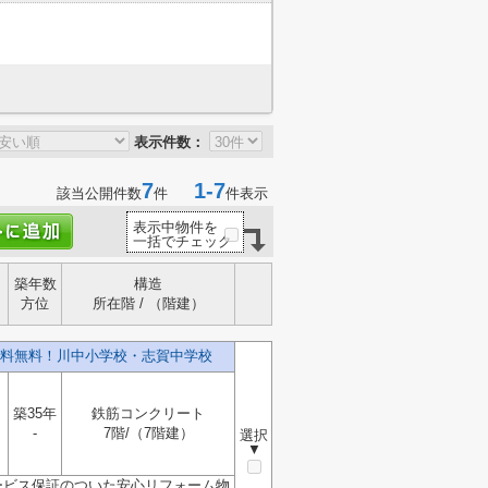
表示件数：
7
1-7
該当公開件数
件
件表示
表示中物件を
一括でチェック
築年数
構造
方位
所在階 / （階建）
料無料！川中小学校・志賀中学校
築35年
鉄筋コンクリート
-
7階/（7階建）
選択
▼
ービス保証のついた安心リフォーム物