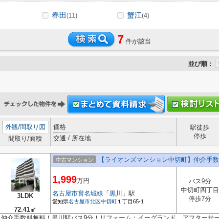
春田
蟹江
(11)
(4)
7
件が該当
並び順：
外観
/
間取り図
価格
駅徒歩
停歩
交通 / 所在地
間取り/面積
【ライオンズマンション中切町】仲介手数
中古マンション
1,999
万円
バス9分
中切町四丁目
名古屋市営名城線
「
黒川
」駅
3LDK
停歩7分
愛知県
名古屋市北区
中切町
１丁目65-1
72.41㎡
仲介手数料無料！黒川駅バス9分！リフォーム：イーグランド アフターサ