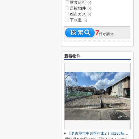
飲食店可
(-)
居抜物件
(-)
都市ガス
(-)
下水道
(-)
7
件が該当
新着物件
【名古屋市中川区打出2丁目286新築戸建A号棟】仲介手数料無料！荒子小学校・一柳中学校