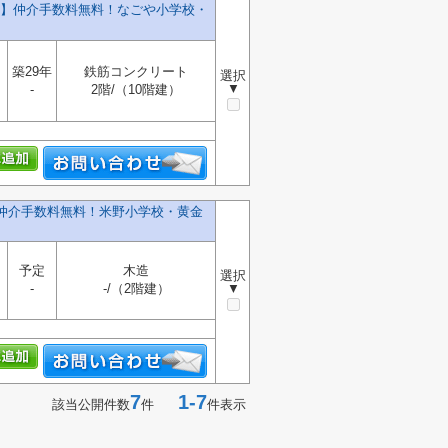
】仲介手数料無料！なごや小学校・
築29年
鉄筋コンクリート
選択
▼
-
2階/（10階建）
】仲介手数料無料！米野小学校・黄金
予定
木造
選択
-
-/（2階建）
▼
7
1-7
該当公開件数
件
件表示