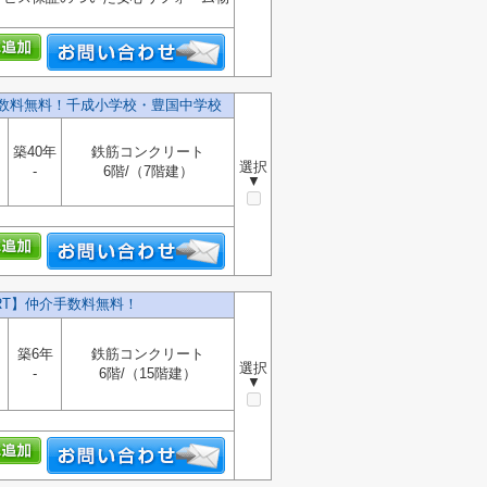
数料無料！千成小学校・豊国中学校
築40年
鉄筋コンクリート
選択
-
6階/（7階建）
▼
RT】仲介手数料無料！
築6年
鉄筋コンクリート
選択
-
6階/（15階建）
▼