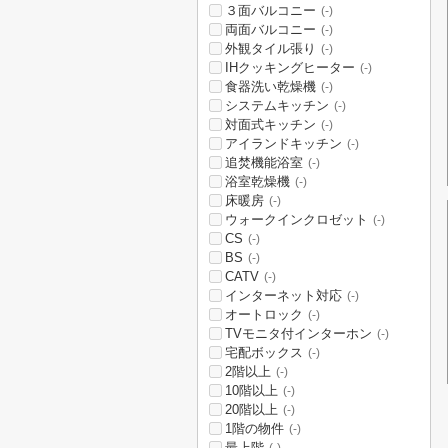
３面バルコニー
(-)
両面バルコニー
(-)
外観タイル張り
(-)
IHクッキングヒーター
(-)
食器洗い乾燥機
(-)
システムキッチン
(-)
対面式キッチン
(-)
アイランドキッチン
(-)
追焚機能浴室
(-)
浴室乾燥機
(-)
床暖房
(-)
ウォークインクロゼット
(-)
CS
(-)
BS
(-)
CATV
(-)
インターネット対応
(-)
オートロック
(-)
TVモニタ付インターホン
(-)
宅配ボックス
(-)
2階以上
(-)
10階以上
(-)
20階以上
(-)
1階の物件
(-)
最上階