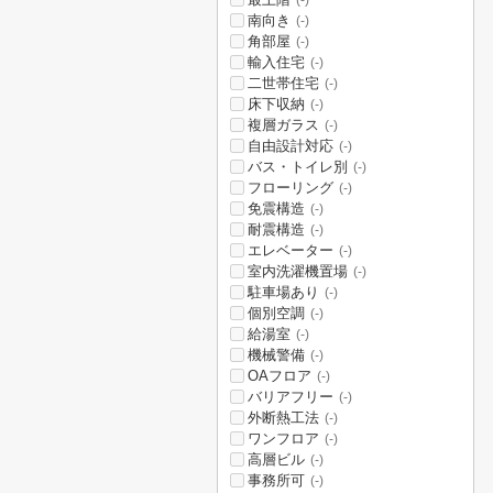
(-)
南向き
(-)
角部屋
(-)
輸入住宅
(-)
二世帯住宅
(-)
床下収納
(-)
複層ガラス
(-)
自由設計対応
(-)
バス・トイレ別
(-)
フローリング
(-)
免震構造
(-)
耐震構造
(-)
エレベーター
(-)
室内洗濯機置場
(-)
駐車場あり
(-)
個別空調
(-)
給湯室
(-)
機械警備
(-)
OAフロア
(-)
バリアフリー
(-)
外断熱工法
(-)
ワンフロア
(-)
高層ビル
(-)
事務所可
(-)