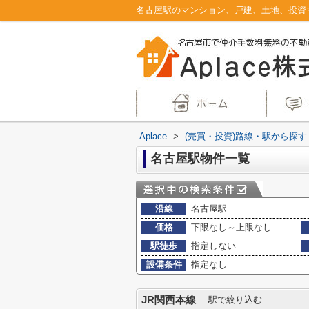
Aplace
>
(売買・投資)路線・駅から探す
名古屋駅物件一覧
沿線
名古屋駅
価格
下限なし～上限なし
駅徒歩
指定しない
設備条件
指定なし
JR関西本線
駅で絞り込む