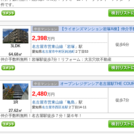
件です。
【ライオンズマンション岩塚A棟】仲介手
中古マンション
2,398
万円
徒歩6分
3LDK
名古屋市営東山線
「
岩塚
」駅
愛知県
名古屋市中村区
鈍池町
２丁目53
64.68㎡
仲介手数料無料！岩塚駅徒歩7分！リフォーム：大京穴吹不動産
オープンレジデンシア名古屋駅THE COU
中古マンション
2,480
万円
徒歩7分
1R
名古屋市営東山線
「
亀島
」駅
愛知県
名古屋市西区
名駅
２丁目14-11
27.62㎡
仲介手数料無料！名古屋駅徒歩７分！築６年！