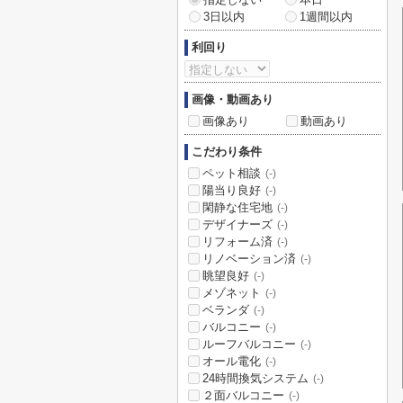
3日以内
1週間以内
利回り
画像・動画あり
画像あり
動画あり
こだわり条件
ペット相談
(-)
陽当り良好
(-)
閑静な住宅地
(-)
デザイナーズ
(-)
リフォーム済
(-)
リノベーション済
(-)
眺望良好
(-)
メゾネット
(-)
ベランダ
(-)
バルコニー
(-)
ルーフバルコニー
(-)
オール電化
(-)
24時間換気システム
(-)
２面バルコニー
(-)