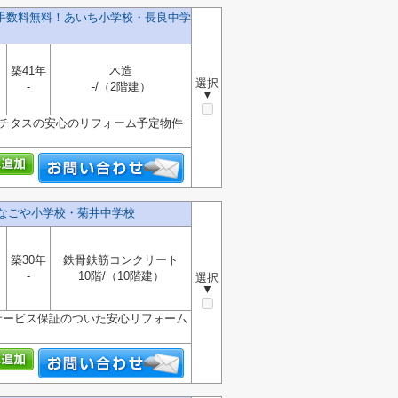
介手数料無料！あいち小学校・長良中学
築41年
木造
選択
-
-/（2階建）
▼
カチタスの安心のリフォーム予定物件
️なごや小学校・菊井中学校
築30年
鉄骨鉄筋コンクリート
-
10階/（10階建）
選択
▼
サービス保証のついた安心リフォーム