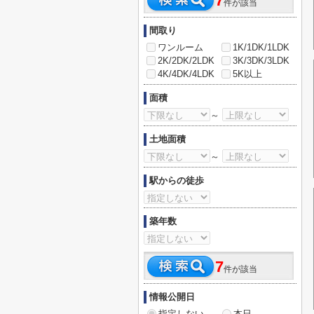
7
件が該当
間取り
ワンルーム
1K/1DK/1LDK
2K/2DK/2LDK
3K/3DK/3LDK
4K/4DK/4LDK
5K以上
面積
～
土地面積
～
駅からの徒歩
築年数
7
件が該当
情報公開日
指定しない
本日