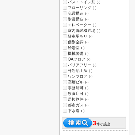
バス・トイレ別
(-)
フローリング
(-)
免震構造
(-)
耐震構造
(-)
エレベーター
(-)
室内洗濯機置場
(-)
駐車場あり
(-)
個別空調
(-)
給湯室
(-)
機械警備
(-)
OAフロア
(-)
バリアフリー
(-)
外断熱工法
(-)
ワンフロア
(-)
高層ビル
(-)
事務所可
(-)
飲食店可
(-)
居抜物件
(-)
都市ガス
(-)
下水道
(-)
3
件が該当