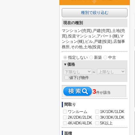
種別で絞り込む
現在の種別
マンション(売買),戸建(売買),土地(売
買),投資マンション,アパート(棟),マ
ンション(棟),ビル,戸建(投資),店舗事
務所,その他,土地(投資)
指定しない
新築
中古
▼価格
～
値下げ物件
3
件が該当
間取り
ワンルーム
1K/1DK/1LDK
2K/2DK/2LDK
3K/3DK/3LDK
4K/4DK/4LDK
5K以上
面積