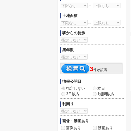
～
土地面積
～
駅からの徒歩
築年数
3
件が該当
情報公開日
指定しない
本日
3日以内
1週間以内
利回り
画像・動画あり
画像あり
動画あり