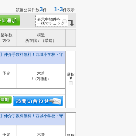
3
1-3
該当公開件数
件
件表示
表示中物件を
一括でチェック
築年数
構造
方位
所在階 / （階建）
号棟】仲介手数料無料！西城小学校・守
予定
木造
選択
▼
-
-/（2階建）
号棟】仲介手数料無料！西城小学校・守
予定
木造
選択