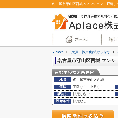
Aplace
>
(売買・投資)地域から探す
>
地域
名古屋市守山区西城
価格
下限なし～上限なし
駅徒歩
指定しない
設備条件
指定なし