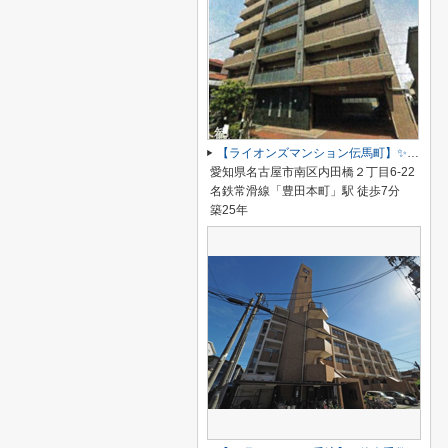
【ライオンズマンション伝馬町】✨️仲介手数料無料✨️明治小学校・明豊中学校
愛知県名古屋市南区内田橋２丁目6-22
名鉄常滑線「豊田本町」駅 徒歩7分
築25年