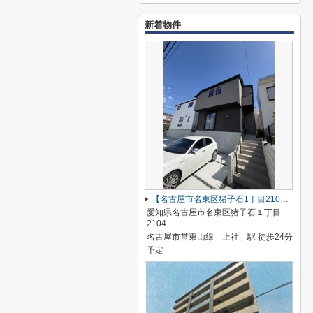
新着物件
【名古屋市名東区猪子石1丁目2104新築戸建2号棟】✨️仲介手数料無料✨️猪子石小学校・猪高中学校
愛知県名古屋市名東区猪子石１丁目
2104
名古屋市営東山線「上社」駅 徒歩24分
予定