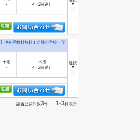
▼
-
-/（2階建）
号棟】仲介手数料無料！西城小学校・守
予定
木造
選択
▼
-
-/（2階建）
3
1-3
該当公開件数
件
件表示