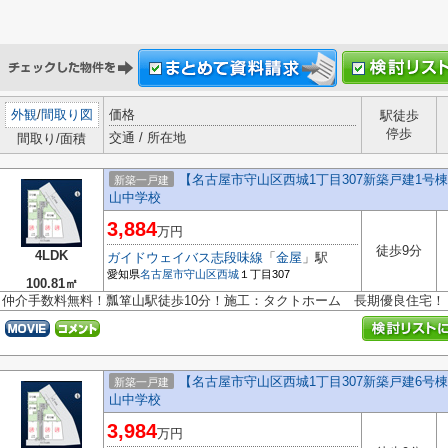
外観
/
間取り図
価格
駅徒歩
停歩
交通 / 所在地
間取り/面積
【名古屋市守山区西城1丁目307新築戸建1
新築一戸建
山中学校
3,884
万円
徒歩9分
4LDK
ガイドウェイバス志段味線
「
金屋
」駅
愛知県
名古屋市守山区
西城
１丁目307
100.81㎡
仲介手数料無料！瓢箪山駅徒歩10分！施工：タクトホーム 長期優良住宅！
【名古屋市守山区西城1丁目307新築戸建6
新築一戸建
山中学校
3,984
万円