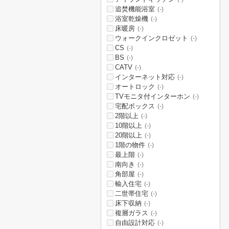
追焚機能浴室
(-)
浴室乾燥機
(-)
床暖房
(-)
ウォークインクロゼット
(-)
CS
(-)
BS
(-)
CATV
(-)
インターネット対応
(-)
オートロック
(-)
TVモニタ付インターホン
(-)
宅配ボックス
(-)
2階以上
(-)
10階以上
(-)
20階以上
(-)
1階の物件
(-)
最上階
(-)
南向き
(-)
角部屋
(-)
輸入住宅
(-)
二世帯住宅
(-)
床下収納
(-)
複層ガラス
(-)
自由設計対応
(-)