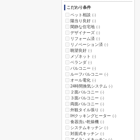
こだわり条件
ペット相談
(-)
陽当り良好
(-)
閑静な住宅地
(-)
デザイナーズ
(-)
リフォーム済
(-)
リノベーション済
(-)
眺望良好
(-)
メゾネット
(-)
ベランダ
(-)
バルコニー
(-)
ルーフバルコニー
(-)
オール電化
(-)
24時間換気システム
(-)
２面バルコニー
(-)
３面バルコニー
(-)
両面バルコニー
(-)
外観タイル張り
(-)
IHクッキングヒーター
(-)
食器洗い乾燥機
(-)
システムキッチン
(-)
対面式キッチン
(-)
アイランドキッチン
(-)