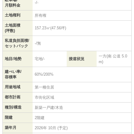
-/-
月額料金
土地権利
所有権
土地面積
157.23㎡(47.56坪)
(坪数)
私道負担面積/
-/無
セットバック
一方(南 公道 5.0
地目/地勢
宅地/-
接道状況
m)
建ぺい率/
60%/200%
容積率
用途地域
第一種住居
都市計画
市街化区域
種別/構造
新築一戸建/木造
階建
2階建
築年月
2026年 10月 (予定)