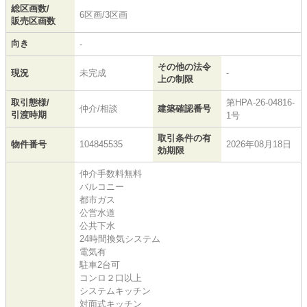
総区画数/
6区画/3区画
販売区画数
向き
-
その他の法令
現況
未完成
-
上の制限
取引態様/
第HPA-26-04816-
仲介/相談
建築確認番号
引渡時期
1号
取引条件の有
物件番号
104845535
2026年08月18日
効期限
仲介手数料無料
バルコニー
都市ガス
公営水道
公共下水
24時間換気システム
電気有
駐車2台可
コンロ２口以上
システムキッチン
対面式キッチン