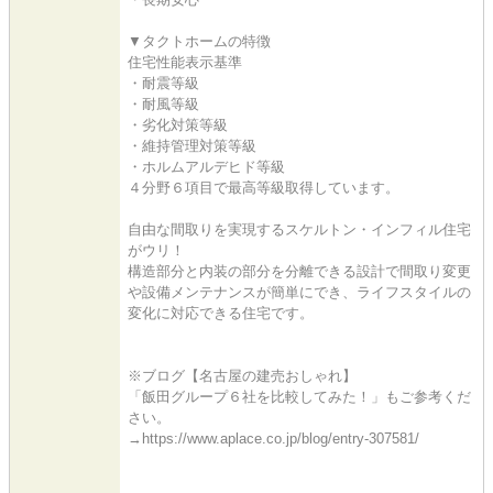
▼タクトホームの特徴
住宅性能表示基準
・耐震等級
・耐風等級
・劣化対策等級
・維持管理対策等級
・ホルムアルデヒド等級
４分野６項目で最高等級取得しています。
自由な間取りを実現するスケルトン・インフィル住宅
がウリ！
構造部分と内装の部分を分離できる設計で間取り変更
や設備メンテナンスが簡単にでき、ライフスタイルの
変化に対応できる住宅です。
※ブログ【名古屋の建売おしゃれ】
「飯田グループ６社を比較してみた！」もご参考くだ
さい。
→https://www.aplace.co.jp/blog/entry-307581/