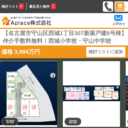
0
1
検討リスト
最近見た物件
お問合せ
【名古屋市守山区西城1丁目307新築戸建6号棟】
仲介手数料無料！西城小学校・守山中学校
価格
3,984
万円
検討リストに追加
1/32
2/32