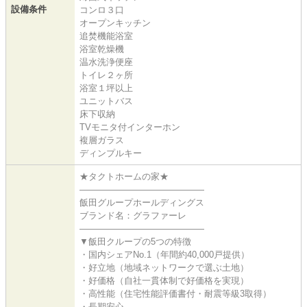
設備条件
コンロ３口
オープンキッチン
追焚機能浴室
浴室乾燥機
温水洗浄便座
トイレ２ヶ所
浴室１坪以上
ユニットバス
床下収納
TVモニタ付インターホン
複層ガラス
ディンプルキー
★タクトホームの家★
――――――――――――――
飯田グループホールディングス
ブランド名：グラファーレ
――――――――――――――
▼飯田クループの5つの特徴
・国内シェアNo.1（年間約40,000戸提供）
・好立地（地域ネットワークで選ぶ土地）
・好価格（自社一貫体制で好価格を実現）
・高性能（住宅性能評価書付・耐震等級3取得）
・長期安心