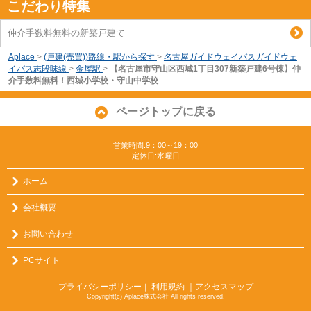
こだわり特集
仲介手数料無料の新築戸建て
Aplace
>
(戸建(売買))路線・駅から探す
>
名古屋ガイドウェイバスガイドウェ
イバス志段味線
>
金屋駅
>
【名古屋市守山区西城1丁目307新築戸建6号棟】仲
介手数料無料！西城小学校・守山中学校
ページトップに戻る
営業時間:9：00～19：00
定休日:水曜日
ホーム
会社概要
お問い合わせ
PCサイト
プライバシーポリシー
利用規約
｜アクセスマップ
｜
Copyright(c) Aplace株式会社 All rights reserved.