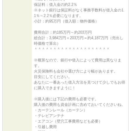
保証料：借入金の約2.2％
※ネット銀行は保証料がなく事務手数料が借入金の1.
1％～2.2％必要になります。
小計：約95万円（借入額：物件価格）
費用合計：約185万円～約203万円
総合計：3,984万円＋203万円＝約4,187万円（売出し
時価格で算出）
＾＾＾＾＾＾＾＾＾＾＾＾＾＾＾＾＾＾＾＾
※概算なので、銀行や借入によって費用は異なりま
す。
火災保険料も会社や選び方により幅があります。
目安にしてください。
あなたに一番あった借入方法を見つけて少しでもお得
に購入できますように！
※購入後には下記の費用も必要です。
購入後の費用も資金計画に含めておいてくださいね。
・カーテンレール（カーテン）
・テレビアンテナ
・エアコン（壁穴工事費用なども必要）
・引越し費用