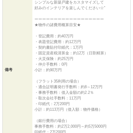
シンプルな新築戸建をカスタマイズして
好みのインテリアを楽しんでください☆”
ーーーーーーーーーーーーーーーーーー
★物件の諸費用概算目安★
・登記費用：約40万円
・表題登記費用：約12万円
・契約書貼付印紙代：1万円
・固定資産税清算金：約12万（日割精算）
・火災保険：約25万円
・仲介手数料：0円
備考
小計：約90万円
（フラット35利用の場合）
・適合証明書発行手数料：約8～12万円
・事務手数料：借入金額の約2.2％
・取次会社手数料：11万円
・印紙代：2万200円
小計：約113万円（借入額：物件価格）
（銀行費用の場合）
事務手数料：約2万2,000円～約5万5000円
印紙代：2万200円