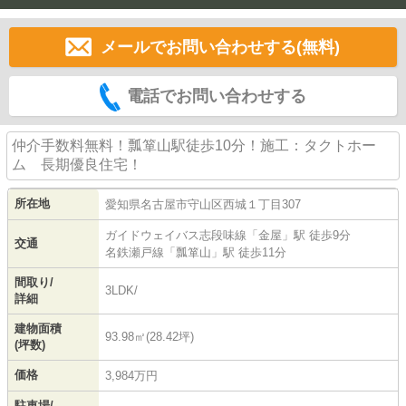
メールでお問い合わせする(無料)
電話でお問い合わせする
仲介手数料無料！瓢箪山駅徒歩10分！施工：タクトホー
ム 長期優良住宅！
所在地
愛知県
名古屋市守山区
西城
１丁目307
ガイドウェイバス志段味線
「
金屋
」駅 徒歩9分
交通
名鉄瀬戸線
「
瓢箪山
」駅 徒歩11分
間取り/
3LDK/
詳細
建物面積
93.98㎡(28.42坪)
(坪数)
価格
3,984万円
駐車場/