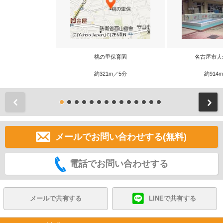
桃の里保育園
名古屋市大
約321m／5分
約914
前
メールでお問い合わせする(無料)
電話でお問い合わせする
メールで共有する
LINEで共有する