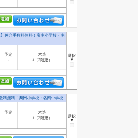
号棟】仲介手数料無料！宝南小学校・南
予定
木造
選択
▼
-
-/（2階建）
手数料無料！柴田小学校・名南中学校
予定
木造
選択
-
-/（2階建）
▼