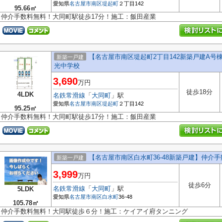
愛知県
名古屋市南区
堤起町
２丁目142
95.66㎡
仲介手数料無料！大同町駅徒歩17分！施工：飯田産業
【名古屋市南区堤起町2丁目142新築戸建A
新築一戸建
光中学校
3,690
万円
徒歩18分
4LDK
名鉄常滑線
「
大同町
」駅
愛知県
名古屋市南区
堤起町
２丁目142
95.25㎡
仲介手数料無料！大同町駅徒歩17分！施工：飯田産業
【名古屋市南区白水町36-48新築戸建】仲介
新築一戸建
3,999
万円
徒歩6分
名鉄常滑線
「
大同町
」駅
5LDK
愛知県
名古屋市南区
白水町
36-48
105.78㎡
仲介手数料無料！大同駅徒歩６分！施工：ケイアイ府タンニング