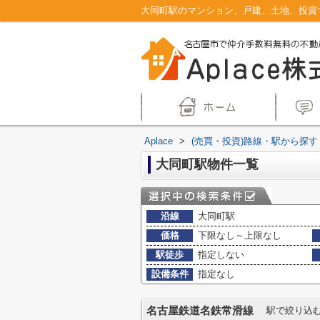
Aplace
>
(売買・投資)路線・駅から探す
大同町駅物件一覧
沿線
大同町駅
価格
下限なし～上限なし
駅徒歩
指定しない
設備条件
指定なし
名古屋鉄道名鉄常滑線
駅で絞り込