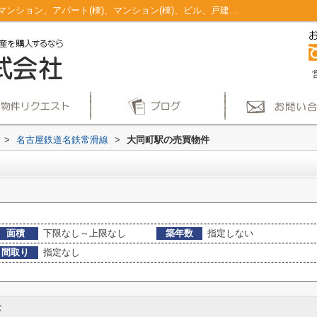
大同町駅のマンション、戸建、土地、投資マンション、アパート(棟)、マンション(棟)、ビル、戸建、店舗事務所、その他、土地一覧｜仲介手数料無料！名古屋市で新築戸建てを探すならAplace
>
名古屋鉄道名鉄常滑線
>
大同町駅の売買物件
面積
下限なし～上限なし
築年数
指定しない
間取り
指定なし
む