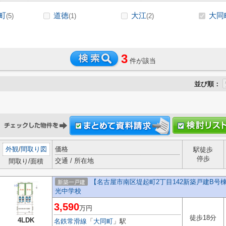
町
道徳
大江
大同
(5)
(1)
(2)
3
件が該当
並び順：
外観
/
間取り図
価格
駅徒歩
停歩
交通 / 所在地
間取り/面積
【名古屋市南区堤起町2丁目142新築戸建B
新築一戸建
光中学校
3,590
万円
徒歩18分
4LDK
名鉄常滑線
「
大同町
」駅