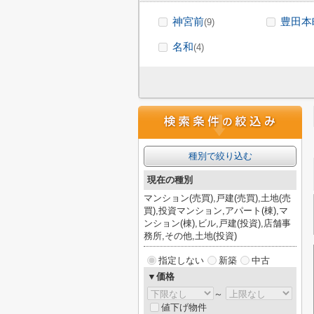
神宮前
豊田本
(9)
名和
(4)
種別で絞り込む
現在の種別
マンション(売買),戸建(売買),土地(売
買),投資マンション,アパート(棟),マ
ンション(棟),ビル,戸建(投資),店舗事
務所,その他,土地(投資)
指定しない
新築
中古
▼価格
～
値下げ物件