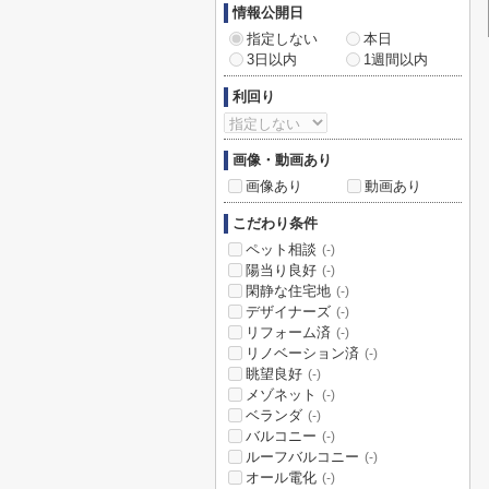
情報公開日
指定しない
本日
3日以内
1週間以内
利回り
画像・動画あり
画像あり
動画あり
こだわり条件
ペット相談
(-)
陽当り良好
(-)
閑静な住宅地
(-)
デザイナーズ
(-)
リフォーム済
(-)
リノベーション済
(-)
眺望良好
(-)
メゾネット
(-)
ベランダ
(-)
バルコニー
(-)
ルーフバルコニー
(-)
オール電化
(-)