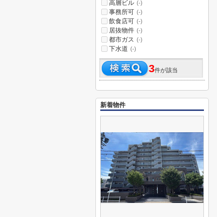
高層ビル
(-)
事務所可
(-)
飲食店可
(-)
居抜物件
(-)
都市ガス
(-)
下水道
(-)
3
件が該当
新着物件