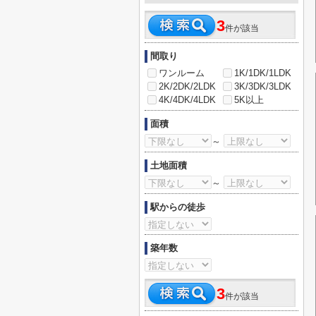
3
件が該当
間取り
ワンルーム
1K/1DK/1LDK
2K/2DK/2LDK
3K/3DK/3LDK
4K/4DK/4LDK
5K以上
面積
～
土地面積
～
駅からの徒歩
築年数
3
件が該当