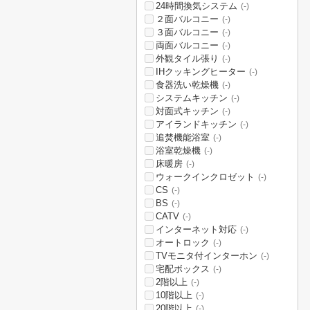
24時間換気システム
(-)
２面バルコニー
(-)
３面バルコニー
(-)
両面バルコニー
(-)
外観タイル張り
(-)
IHクッキングヒーター
(-)
食器洗い乾燥機
(-)
システムキッチン
(-)
対面式キッチン
(-)
アイランドキッチン
(-)
追焚機能浴室
(-)
浴室乾燥機
(-)
床暖房
(-)
ウォークインクロゼット
(-)
CS
(-)
BS
(-)
CATV
(-)
インターネット対応
(-)
オートロック
(-)
TVモニタ付インターホン
(-)
宅配ボックス
(-)
2階以上
(-)
10階以上
(-)
20階以上
(-)