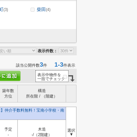
町
柴田
(3)
(4)
表示件数：
3
1-3
該当公開件数
件
件表示
表示中物件を
一括でチェック
築年数
構造
方位
所在階 / （階建）
号棟】仲介手数料無料！宝南小学校・南
予定
木造
選択
▼
-
-/（2階建）