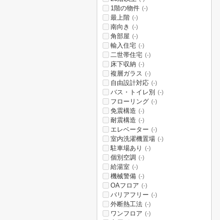
1階の物件
(-)
最上階
(-)
南向き
(-)
角部屋
(-)
輸入住宅
(-)
二世帯住宅
(-)
床下収納
(-)
複層ガラス
(-)
自由設計対応
(-)
バス・トイレ別
(-)
フローリング
(-)
免震構造
(-)
耐震構造
(-)
エレベーター
(-)
室内洗濯機置場
(-)
駐車場あり
(-)
個別空調
(-)
給湯室
(-)
機械警備
(-)
OAフロア
(-)
バリアフリー
(-)
外断熱工法
(-)
ワンフロア
(-)