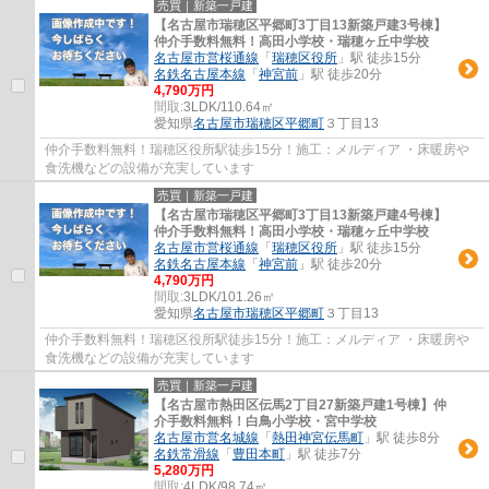
売買｜新築一戸建
【名古屋市瑞穂区平郷町3丁目13新築戸建3号棟】
仲介手数料無料！高田小学校・瑞穂ヶ丘中学校
名古屋市営桜通線
「
瑞穂区役所
」駅 徒歩15分
名鉄名古屋本線
「
神宮前
」駅 徒歩20分
4,790万円
間取:
3LDK/110.64㎡
愛知県
名古屋市瑞穂区
平郷町
３丁目13
仲介手数料無料！瑞穂区役所駅徒歩15分！施工：メルディア ・床暖房や
食洗機などの設備が充実しています
売買｜新築一戸建
【名古屋市瑞穂区平郷町3丁目13新築戸建4号棟】
仲介手数料無料！高田小学校・瑞穂ヶ丘中学校
名古屋市営桜通線
「
瑞穂区役所
」駅 徒歩15分
名鉄名古屋本線
「
神宮前
」駅 徒歩20分
4,790万円
間取:
3LDK/101.26㎡
愛知県
名古屋市瑞穂区
平郷町
３丁目13
仲介手数料無料！瑞穂区役所駅徒歩15分！施工：メルディア ・床暖房や
食洗機などの設備が充実しています
売買｜新築一戸建
【名古屋市熱田区伝馬2丁目27新築戸建1号棟】仲
介手数料無料！白鳥小学校・宮中学校
名古屋市営名城線
「
熱田神宮伝馬町
」駅 徒歩8分
名鉄常滑線
「
豊田本町
」駅 徒歩7分
5,280万円
間取:
4LDK/98.74㎡