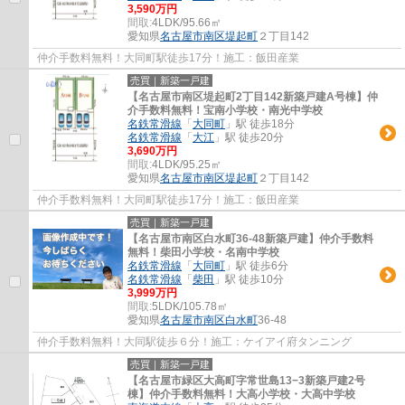
3,590万円
間取:
4LDK/95.66㎡
愛知県
名古屋市南区
堤起町
２丁目142
仲介手数料無料！大同町駅徒歩17分！施工：飯田産業
売買｜新築一戸建
【名古屋市南区堤起町2丁目142新築戸建A号棟】仲
介手数料無料！宝南小学校・南光中学校
名鉄常滑線
「
大同町
」駅 徒歩18分
名鉄常滑線
「
大江
」駅 徒歩20分
3,690万円
間取:
4LDK/95.25㎡
愛知県
名古屋市南区
堤起町
２丁目142
仲介手数料無料！大同町駅徒歩17分！施工：飯田産業
売買｜新築一戸建
【名古屋市南区白水町36-48新築戸建】仲介手数料
無料！柴田小学校・名南中学校
名鉄常滑線
「
大同町
」駅 徒歩6分
名鉄常滑線
「
柴田
」駅 徒歩10分
3,999万円
間取:
5LDK/105.78㎡
愛知県
名古屋市南区
白水町
36-48
仲介手数料無料！大同駅徒歩６分！施工：ケイアイ府タンニング
売買｜新築一戸建
【名古屋市緑区大高町字常世島13−3新築戸建2号
棟】仲介手数料無料！大高小学校・大高中学校