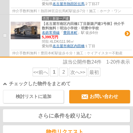
愛知県
名古屋市熱田区
伝馬
２丁目27
仲介手数料無料！熱田神宮店伝馬町駅徒歩7分！施工：ホーク・ワン
売買｜新築一戸建
【名古屋市南区内田橋1丁目新築戸建3号棟】仲介手
数料無料！明治小学校・明豊中学校
名鉄常滑線
「
豊田本町
」駅 徒歩6分
5,399万円
間取:
4LDK/111.96㎡
愛知県
名古屋市南区
内田橋
１丁目
仲介手数料無料！豊田本町駅徒歩６分！施工：ケイアイスター不動産
該当公開件数
24
件
1-20
件表示
1
2
<<前へ
次へ>>
最初
チェックした物件をまとめて
検討リストに追加
お問い合わせ
さらに条件を絞り込む
物件リクエスト