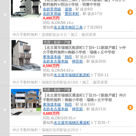
数料無料✨️明治小学校・明豊中学校
名鉄常滑線
「
道徳
」駅 徒歩9分
名鉄常滑線
「
豊田本町
」駅 徒歩17分
4,490万円
間取:
4LDK/98.14㎡
愛知県
名古屋市南区
三条
２丁目2603
仲介手数料無料！道徳駅徒歩８分！施工：飯田産業
売買｜新築一戸建
【名古屋市瑞穂区船原町1丁目6−11新築戸建】✨️仲
介手数料無料✨️御劔小学校・瑞穂ヶ丘中学校
東海道本線
「
熱田
」駅 徒歩19分
名鉄名古屋本線
「
神宮前
」駅 徒歩20分
4,590万円
間取:
3LDK/94.62㎡
愛知県
名古屋市瑞穂区
船原町
１丁目6-11
仲介手数料無料！瑞穂区役所駅徒歩19分！施工：飯田産業
売買｜新築一戸建
【名古屋市瑞穂区雁道町1丁目35−7新築戸建】仲介
手数料無料！御劔小学校・瑞穂ヶ丘中学校
東海道本線
「
熱田
」駅 徒歩19分
名鉄名古屋本線
「
神宮前
」駅 徒歩21分
4,680万円
間取:
4LDK/103.91㎡
愛知県
名古屋市瑞穂区
雁道町
１丁目35−7
仲介手数料無料！瑞穂区役所駅徒歩20分！