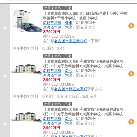
売買｜新築一戸建
【名古屋市南区天白町3丁目9新築戸建】✨️仲介手数
料無料✨️千鳥小学校・名南中学校
名鉄常滑線
「
柴田
」駅 徒歩19分
東海道本線
「
大高
」駅 徒歩26分
2,790万円
間取:
3LDK/74.53㎡
愛知県
名古屋市南区
天白町
３丁目9
仲介手数料無料！柴田駅バス4分！
売買｜新築一戸建
【名古屋市緑区大高町字東古根49-8新築戸建A号
棟】✨️仲介手数料無料✨️大高小学校・大高中学校
名鉄常滑線
「
名和
」駅 徒歩26分
東海道本線
「
大高
」駅 徒歩31分
2,990万円
間取:
3LDK/84.68㎡
愛知県
名古屋市緑区
大高町
字東古根
仲介手数料無料！明和駅バス８分！施工：飯田産業
売買｜新築一戸建
【名古屋市緑区大高町字東古根49-8新築戸建B号
棟】✨️仲介手数料無料✨️大高小学校・大高中学校
名鉄常滑線
「
名和
」駅 徒歩26分
東海道本線
「
大高
」駅 徒歩31分
2,990万円
間取:
3LDK/84.68㎡
愛知県
名古屋市緑区
大高町
字東古根