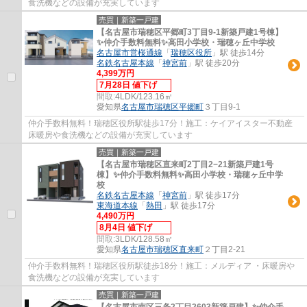
食洗機などの設備が充実しています
売買｜新築一戸建
【名古屋市瑞穂区平郷町3丁目9-1新築戸建1号棟】
✨️仲介手数料無料✨️高田小学校・瑞穂ヶ丘中学校
名古屋市営桜通線
「
瑞穂区役所
」駅 徒歩14分
名鉄名古屋本線
「
神宮前
」駅 徒歩20分
4,399万円
7月28日 値下げ
間取:
4LDK/123.16㎡
愛知県
名古屋市瑞穂区
平郷町
３丁目9-1
仲介手数料無料！瑞穂区役所駅徒歩17分！施工：ケイアイスター不動産
床暖房や食洗機などの設備が充実しています
売買｜新築一戸建
【名古屋市瑞穂区直来町2丁目2−21新築戸建1号
棟】✨️仲介手数料無料✨️高田小学校・瑞穂ヶ丘中学
校
名鉄名古屋本線
「
神宮前
」駅 徒歩17分
東海道本線
「
熱田
」駅 徒歩17分
4,490万円
8月4日 値下げ
間取:
3LDK/128.58㎡
愛知県
名古屋市瑞穂区
直来町
２丁目2-21
仲介手数料無料！瑞穂区役所駅徒歩18分！施工：メルディア ・床暖房や
食洗機などの設備が充実しています
売買｜新築一戸建
【名古屋市南区三条2丁目2603新築戸建】✨️仲介手