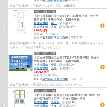
仲介手数料無料！明和駅バス８分！施工：飯田産業
売買｜新築一戸建
【名古屋市南区天白町3丁目9-33新築戸建】仲介手
数料無料！千鳥小学校・名南中学校
名鉄常滑線
「
柴田
」駅 徒歩19分
東海道本線
「
大高
」駅 徒歩26分
2,990万円
間取:
3LDK/78.58㎡
愛知県
名古屋市南区
天白町
３丁目9-33
仲介手数料無料！柴田駅んバス4分！施工：飯田産業 長期優良住宅！今な
らみらいエコ住宅の補助金がもらえます！
売買｜新築一戸建
【名古屋市南区天白町3丁目9−78新築戸建】仲介手
数料無料！千鳥小学校・名南中学校
名鉄常滑線
「
柴田
」駅 徒歩20分
東海道本線
「
大高
」駅 徒歩26分
3,099.5万円
間取:
3LDK/97.20㎡
愛知県
名古屋市南区
天白町
３丁目9-78
仲介手数料無料！柴田駅徒歩20分！施工：タクトホーム
売買｜新築一戸建
【名古屋市南区堤起町2丁目142新築戸建B号棟】仲
介手数料無料！宝南小学校・南光中学校
名鉄常滑線
「
大同町
」駅 徒歩18分
名鉄常滑線
「
大江
」駅 徒歩20分