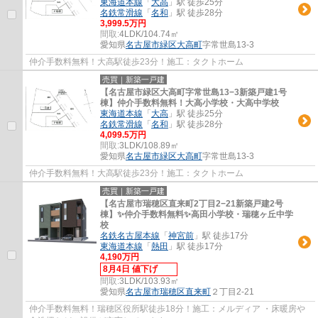
東海道本線
「
大高
」駅 徒歩25分
名鉄常滑線
「
名和
」駅 徒歩28分
3,999.5万円
間取:
4LDK/104.74㎡
愛知県
名古屋市緑区
大高町
字常世島13-3
仲介手数料無料！大高駅徒歩23分！施工：タクトホーム
売買｜新築一戸建
【名古屋市緑区大高町字常世島13−3新築戸建1号
棟】仲介手数料無料！大高小学校・大高中学校
東海道本線
「
大高
」駅 徒歩25分
名鉄常滑線
「
名和
」駅 徒歩28分
4,099.5万円
間取:
3LDK/108.89㎡
愛知県
名古屋市緑区
大高町
字常世島13-3
仲介手数料無料！大高駅徒歩23分！施工：タクトホーム
売買｜新築一戸建
【名古屋市瑞穂区直来町2丁目2−21新築戸建2号
棟】✨️仲介手数料無料✨️高田小学校・瑞穂ヶ丘中学
校
名鉄名古屋本線
「
神宮前
」駅 徒歩17分
東海道本線
「
熱田
」駅 徒歩17分
4,190万円
8月4日 値下げ
間取:
3LDK/103.93㎡
愛知県
名古屋市瑞穂区
直来町
２丁目2-21
仲介手数料無料！瑞穂区役所駅徒歩18分！施工：メルディア ・床暖房や