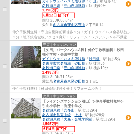
ガイドウェイバス志段味線
「
守山
」駅 徒歩7分
名鉄瀬戸線
「
守山自衛隊前
」駅 徒歩9分
1,390万円
6月12日 値下げ
間取:
2LDK/66.64㎡
愛知県
名古屋市守山区
守山
２丁目8-14
仲介手数料無料！守山自衛隊前駅徒歩９分！ガイドウェイバス金谷駅徒歩
２分！地下鉄名城線アクセス良好！リフォーム：レジデンシャル不動産
アフターサービス保証のついた安心リフォ...
売買｜中古マンション
【矢田川パークハウスA棟】仲介手数料無料！砂田
橋小学校・矢田中学校
ガイドウェイバス志段味線
「
砂田橋
」駅 徒歩5分
名古屋市営名城線
「
砂田橋
」駅 徒歩5分
名鉄瀬戸線
「
守山自衛隊前
」駅 徒歩19分
1,498万円
間取:
3LDK/71.25㎡
愛知県
名古屋市東区
砂田橋
２丁目1
仲介手数料無料！砂田橋駅徒歩６分！リフォーム済み！
売買｜中古マンション
【ライオンズマンション引山】✨️仲介手数料無料✨️
引山小学校・香流中学校
名鉄瀬戸線
「
喜多山
」駅 徒歩29分
名古屋市営東山線
「
上社
」駅 徒歩29分
名鉄瀬戸線
「
大森・金城学院前
」駅 徒歩29分
1,595万円
6月4日 値下げ
間取:
3LDK/64.35㎡