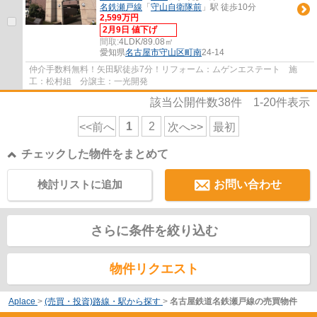
名鉄瀬戸線
「
守山自衛隊前
」駅 徒歩10分
2,599万円
2月9日 値下げ
間取:
4LDK/89.08㎡
愛知県
名古屋市守山区
町南
24-14
仲介手数料無料！矢田駅徒歩7分！リフォーム：ムゲンエステート 施
工：松村組 分譲主：一光開発
該当公開件数
38
件
1-20
件表示
1
2
<<前へ
次へ>>
最初
チェックした物件をまとめて
検討リストに追加
お問い合わせ
さらに条件を絞り込む
物件リクエスト
Aplace
>
(売買・投資)路線・駅から探す
>
名古屋鉄道名鉄瀬戸線の売買物件