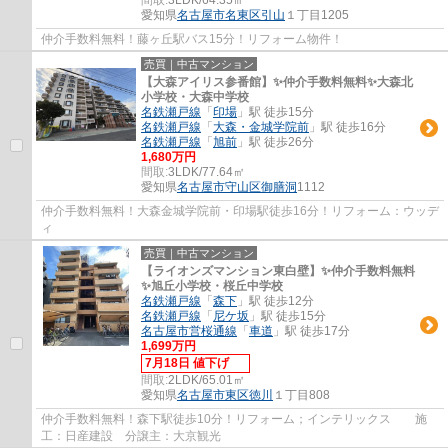
愛知県
名古屋市名東区
引山
１丁目1205
仲介手数料無料！藤ヶ丘駅バス15分！リフォーム物件！
売買｜中古マンション
【大森アイリス参番館】✨️仲介手数料無料✨️大森北
小学校・大森中学校
名鉄瀬戸線
「
印場
」駅 徒歩15分
名鉄瀬戸線
「
大森・金城学院前
」駅 徒歩16分
名鉄瀬戸線
「
旭前
」駅 徒歩26分
1,680万円
間取:
3LDK/77.64㎡
愛知県
名古屋市守山区
御膳洞
1112
仲介手数料無料！大森金城学院前・印場駅徒歩16分！リフォーム：ウッデ
ィ
売買｜中古マンション
【ライオンズマンション東白壁】✨️仲介手数料無料
✨️旭丘小学校・桜丘中学校
名鉄瀬戸線
「
森下
」駅 徒歩12分
名鉄瀬戸線
「
尼ケ坂
」駅 徒歩15分
名古屋市営桜通線
「
車道
」駅 徒歩17分
1,699万円
7月18日 値下げ
間取:
2LDK/65.01㎡
愛知県
名古屋市東区
徳川
１丁目808
仲介手数料無料！森下駅徒歩10分！リフォーム；インテリックス 施
工：日産建設 分譲主：大京観光