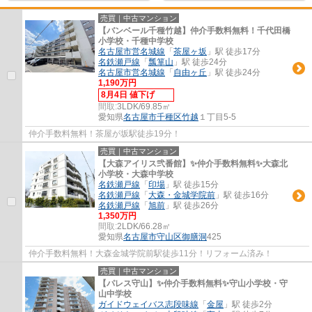
売買｜中古マンション
【バンベール千種竹越】仲介手数料無料！千代田橋
小学校・千種中学校
名古屋市営名城線
「
茶屋ヶ坂
」駅 徒歩17分
名鉄瀬戸線
「
瓢箪山
」駅 徒歩24分
名古屋市営名城線
「
自由ヶ丘
」駅 徒歩24分
1,190万円
8月4日 値下げ
間取:
3LDK/69.85㎡
愛知県
名古屋市千種区
竹越
１丁目5-5
仲介手数料無料！茶屋が坂駅徒歩19分！
売買｜中古マンション
【大森アイリス弐番館】✨️仲介手数料無料✨️大森北
小学校・大森中学校
名鉄瀬戸線
「
印場
」駅 徒歩15分
名鉄瀬戸線
「
大森・金城学院前
」駅 徒歩16分
名鉄瀬戸線
「
旭前
」駅 徒歩26分
1,350万円
間取:
2LDK/66.28㎡
愛知県
名古屋市守山区
御膳洞
425
仲介手数料無料！大森金城学院前駅徒歩11分！リフォーム済み！
売買｜中古マンション
【パレス守山】✨️仲介手数料無料✨️守山小学校・守
山中学校
ガイドウェイバス志段味線
「
金屋
」駅 徒歩2分