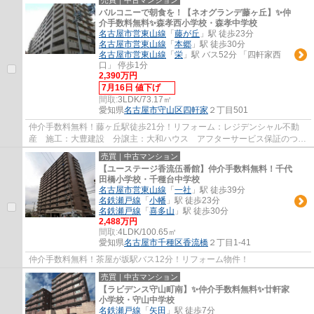
バルコニーで朝食を！【ネオグランデ藤ヶ丘】✨️仲
介手数料無料✨️森孝西小学校・森孝中学校
名古屋市営東山線
「
藤が丘
」駅 徒歩23分
名古屋市営東山線
「
本郷
」駅 徒歩30分
名古屋市営東山線
「
栄
」駅 バス52分 「四軒家西
口」 停歩1分
2,390万円
7月16日 値下げ
間取:
3LDK/73.17㎡
愛知県
名古屋市守山区
四軒家
２丁目501
仲介手数料無料！藤ヶ丘駅徒歩21分！リフォーム：レジデンシャル不動
産 施工：大豊建設 分譲主：大和ハウス アフターサービス保証のつい
た安心リフォーム物件です。
売買｜中古マンション
【ユーステージ香流伍番館】仲介手数料無料！千代
田橋小学校・千種台中学校
名古屋市営東山線
「
一社
」駅 徒歩39分
名鉄瀬戸線
「
小幡
」駅 徒歩23分
名鉄瀬戸線
「
喜多山
」駅 徒歩30分
2,488万円
間取:
4LDK/100.65㎡
愛知県
名古屋市千種区
香流橋
２丁目1-41
仲介手数料無料！茶屋が坂駅バス12分！リフォーム物件！
売買｜中古マンション
【ラビデンス守山町南】✨️仲介手数料無料✨️廿軒家
小学校・守山中学校
名鉄瀬戸線
「
矢田
」駅 徒歩7分