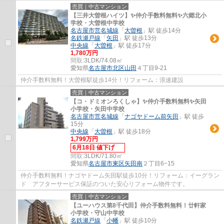
売買｜中古マンション
【三井大曽根ハイツ】✨️仲介手数料無料✨️六郷北小
学校・大曽根中学校
名古屋市営名城線
「
大曽根
」駅 徒歩14分
名鉄瀬戸線
「
矢田
」駅 徒歩13分
中央線
「
大曽根
」駅 徒歩17分
1,780万円
間取:
3LDK/74.08㎡
愛知県
名古屋市北区
山田
４丁目9-21
仲介手数料無料！大曽根駅徒歩14分！リフォーム：浪速建設
売買｜中古マンション
【コ・ドミオンろくしゃ】✨️仲介手数料無料✨️矢田
小学校・矢田中学校
名古屋市営名城線
「
ナゴヤドーム前矢田
」駅 徒歩
15分
中央線
「
大曽根
」駅 徒歩18分
1,799万円
6月18日 値下げ
間取:
3LDK/71.80㎡
愛知県
名古屋市東区
矢田南
２丁目6−15
仲介手数料無料！ナゴヤドーム矢田駅徒歩10分！リフォーム：イーグラン
ド アフターサービス保証のついた安心リフォーム物件です。
売買｜中古マンション
【ユーハウス第8千代田】仲介手数料無料！廿軒家
小学校・守山中学校
名鉄瀬戸線
「
小幡
」駅 徒歩10分