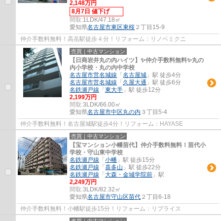
2,148万円
8月7日 値下げ
間取:
1LDK/47.18㎡
愛知県
名古屋市東区
東桜
２丁目15-9
仲介手数料無料！高岳駅徒歩４分！リフォーム：リノベミクニ
売買｜中古マンション
【日商岩井丸の内ハイツ】✨️仲介手数料無料✨️丸の
内小学校・丸の内中学校
名古屋市営名城線
「
名古屋城
」駅 徒歩4分
名古屋市営名城線
「
久屋大通
」駅 徒歩6分
名鉄瀬戸線
「
東大手
」駅 徒歩12分
2,199万円
間取:
3LDK/66.00㎡
愛知県
名古屋市中区
丸の内
３丁目5-4
仲介手数料無料！名古屋城駅徒歩4分！リフォーム：HAYASE
売買｜中古マンション
【宝マンション小幡苗代】仲介手数料無料！苗代小
学校・守山東中学校
名鉄瀬戸線
「
小幡
」駅 徒歩15分
名鉄瀬戸線
「
喜多山
」駅 徒歩22分
名鉄瀬戸線
「
大森・金城学院前
」駅
2,249万円
間取:
3LDK/82.32㎡
愛知県
名古屋市守山区
苗代
２丁目6-18
仲介手数料無料！小幡駅徒歩15分！リフォーム：リプライス
売買｜中古マンション