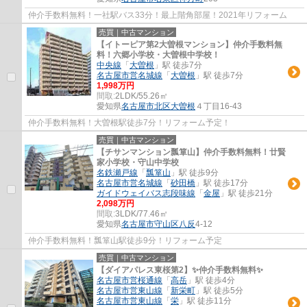
仲介手数料無料！一社駅バス33分！最上階角部屋！2021年リフォーム
売買｜中古マンション
【イトーピア第2大曽根マンション】仲介手数料無
料！六郷小学校・大曽根中学校！
中央線
「
大曽根
」駅 徒歩7分
名古屋市営名城線
「
大曽根
」駅 徒歩7分
1,998万円
間取:
2LDK/55.26㎡
愛知県
名古屋市北区
大曽根
４丁目16-43
仲介手数料無料！大曽根駅徒歩7分！リフォーム予定！
売買｜中古マンション
【チサンマンション瓢箪山】仲介手数料無料！廿賢
家小学校・守山中学校
名鉄瀬戸線
「
瓢箪山
」駅 徒歩9分
名古屋市営名城線
「
砂田橋
」駅 徒歩17分
ガイドウェイバス志段味線
「
金屋
」駅 徒歩21分
2,098万円
間取:
3LDK/77.46㎡
愛知県
名古屋市守山区
八反
4-12
仲介手数料無料！瓢箪山駅徒歩9分！リフォーム予定
売買｜中古マンション
【ダイアパレス東桜第2】✨️仲介手数料無料✨️
名古屋市営桜通線
「
高岳
」駅 徒歩4分
名古屋市営東山線
「
新栄町
」駅 徒歩5分
名古屋市営東山線
「
栄
」駅 徒歩11分