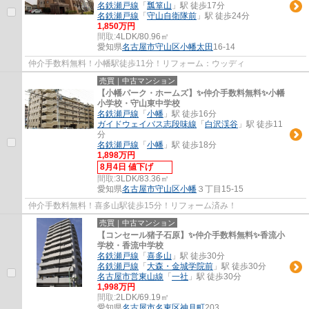
名鉄瀬戸線
「
瓢箪山
」駅 徒歩17分
名鉄瀬戸線
「
守山自衛隊前
」駅 徒歩24分
1,850万円
間取:
4LDK/80.96㎡
愛知県
名古屋市守山区
小幡太田
16-14
仲介手数料無料！小幡駅徒歩11分！リフォーム：ウッディ
売買｜中古マンション
【小幡パーク・ホームズ】✨️仲介手数料無料✨️小幡
小学校・守山東中学校
名鉄瀬戸線
「
小幡
」駅 徒歩16分
ガイドウェイバス志段味線
「
白沢渓谷
」駅 徒歩11
分
名鉄瀬戸線
「
小幡
」駅 徒歩18分
1,898万円
8月4日 値下げ
間取:
3LDK/83.36㎡
愛知県
名古屋市守山区
小幡
３丁目15-15
仲介手数料無料！喜多山駅徒歩15分！リフォーム済み！
売買｜中古マンション
【コンセール猪子石原】✨️仲介手数料無料✨️香流小
学校・香流中学校
名鉄瀬戸線
「
喜多山
」駅 徒歩30分
名鉄瀬戸線
「
大森・金城学院前
」駅 徒歩30分
名古屋市営東山線
「
一社
」駅 徒歩30分
1,998万円
間取:
2LDK/69.19㎡
愛知県
名古屋市名東区
神月町
203