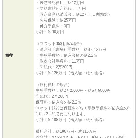
・表題登記費用：約12万円
・契約書貼付印紙代：1万円
・固定資産税清算金：約12万（日割精算）
・火災保険：約25万円
・仲介手数料：0円
小計：約90万円
（フラット35利用の場合）
・適合証明書発行手数料：約8～12万円
備考
・事務手数料：借入金額の約2.2％
・取次会社手数料：11万円
・印紙代：2万200円
小計：約126万円（借入額：物件価格）
（銀行費用の場合）
事務手数料：約2万2,000円～約5万5000円
印紙代：2万200円
保証料：借入金の約2.2％
※ネット銀行は保証料がなく事務手数料が借入金の1.
1％～2.2％必要になります。
小計：約108万円（借入額：物件価格）
費用合計：約198万円～約116万円
総合計：4,599万円＋116万円＝約4,715万円（売出し