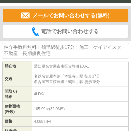
メールでお問い合わせする(無料)
電話でお問い合わせする
仲介手数料無料！鶴里駅徒歩17分！施工：ケイアイスター
不動産 長期優良住宅
所在地
愛知県
名古屋市南区
赤坪町
103-1
名鉄名古屋本線
「
本笠寺
」駅 徒歩17分
交通
名古屋市営桜通線
「
鶴里
」駅 徒歩18分
間取り/
4LDK/
詳細
建物面積
105.99㎡(32.06坪)
(坪数)
価格
4,099万円