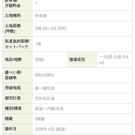
駐車場/
-/-
月額料金
土地権利
所有権
土地面積
109.18㎡(33.02坪)
(坪数)
私道負担面積/
-/無
セットバック
一方(西 公道 5.9
地目/地勢
宅地/-
接道状況
m)
建ぺい率/
60%/200%
容積率
用途地域
第一種住居
都市計画
市街化区域
種別/構造
新築一戸建/木造
階建
2階建
築年月
2026年 6月 (新築)