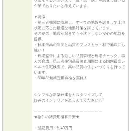
を追求するスタンスで「豊・楽・快」を想像し続ける
企業でありたいと考えています。
▼特徴
・第三者機関に依頼し、すべての地盤を調査して土地
状況に応じた最適な地盤対策を講じています。
その結果、地震が起きても不沈下しない安心の地盤を
提供。
・日本最高の制度と品質のプレスカット材で地震にも
強い！
・現場監督による厳しい品質管理と現場チェック、職
人の育成、第三者住宅品質検査期間による国内最高レ
ベルの住宅検査で、高い品質の住まいづくりを行って
います。
・30年間無料定期点検を実施！
シンプルな新築戸建をカスタマイズして
好みのインテリアを楽しんでください☆”
ーーーーーーーーーーーーーーーーーー
★物件の諸費用概算目安★
・登記費用：約40万円