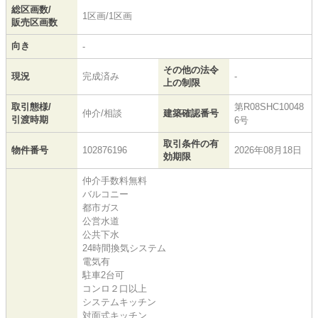
総区画数/
1区画/1区画
販売区画数
向き
-
その他の法令
現況
完成済み
-
上の制限
取引態様/
第R08SHC10048
仲介/相談
建築確認番号
引渡時期
6号
取引条件の有
物件番号
102876196
2026年08月18日
効期限
仲介手数料無料
バルコニー
都市ガス
公営水道
公共下水
24時間換気システム
電気有
駐車2台可
コンロ２口以上
システムキッチン
対面式キッチン