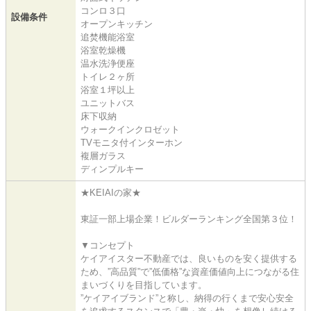
コンロ３口
設備条件
オープンキッチン
追焚機能浴室
浴室乾燥機
温水洗浄便座
トイレ２ヶ所
浴室１坪以上
ユニットバス
床下収納
ウォークインクロゼット
TVモニタ付インターホン
複層ガラス
ディンプルキー
★KEIAIの家★
東証一部上場企業！ビルダーランキング全国第３位！
▼コンセプト
ケイアイスター不動産では、良いものを安く提供する
ため、”高品質”で”低価格”な資産価値向上につながる住
まいづくりを目指しています。
”ケイアイブランド”と称し、納得の行くまで安心安全