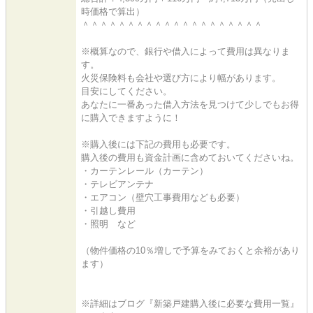
時価格で算出）
＾＾＾＾＾＾＾＾＾＾＾＾＾＾＾＾＾＾＾＾
※概算なので、銀行や借入によって費用は異なりま
す。
火災保険料も会社や選び方により幅があります。
目安にしてください。
あなたに一番あった借入方法を見つけて少しでもお得
に購入できますように！
※購入後には下記の費用も必要です。
購入後の費用も資金計画に含めておいてくださいね。
・カーテンレール（カーテン）
・テレビアンテナ
・エアコン（壁穴工事費用なども必要）
・引越し費用
・照明 など
（物件価格の10％増しで予算をみておくと余裕があり
ます）
※詳細はブログ『新築戸建購入後に必要な費用一覧』