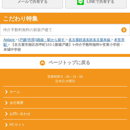
メールで共有する
LINEで共有する
こだわり特集
仲介手数料無料の新築戸建て
Aplace
>
(戸建(売買))路線・駅から探す
>
名古屋鉄道名鉄名古屋本線
>
本笠寺
駅
>
【名古屋市南区赤坪町103-1新築戸建】✨️仲介手数料無料✨️笠東小学校・
本城中学校
ページトップに戻る
営業時間:9：00～19：00
定休日:水曜日
ホーム
会社概要
お問い合わせ
PCサイト