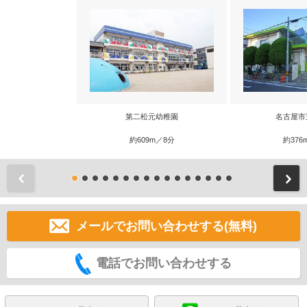
第二松元幼稚園
名古屋市
約609m／8分
約376
前
メールでお問い合わせする(無料)
電話でお問い合わせする