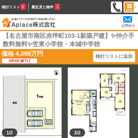
0
1
検討リスト
最近見た物件
お問合せ
【名古屋市南区赤坪町103-1新築戸建】✨️仲介手
数料無料✨️笠東小学校・本城中学校
価格
4,099
万円
検討リストに追加
8月4日 値下げ
1/2
2/2