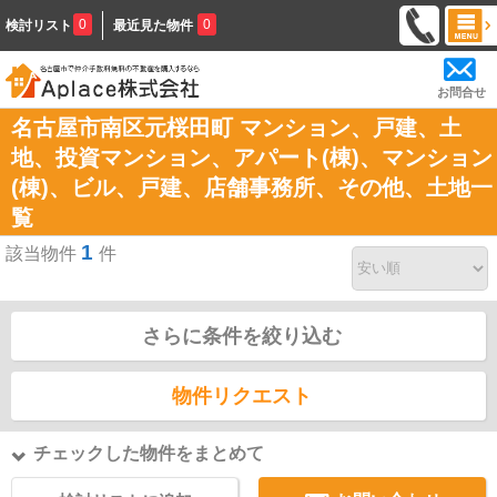
0
0
検討リスト
最近見た物件
お問合せ
名古屋市南区元桜田町 マンション、戸建、土
地、投資マンション、アパート(棟)、マンション
(棟)、ビル、戸建、店舗事務所、その他、土地一
覧
1
該当物件
件
さらに条件を絞り込む
物件リクエスト
チェックした物件をまとめて