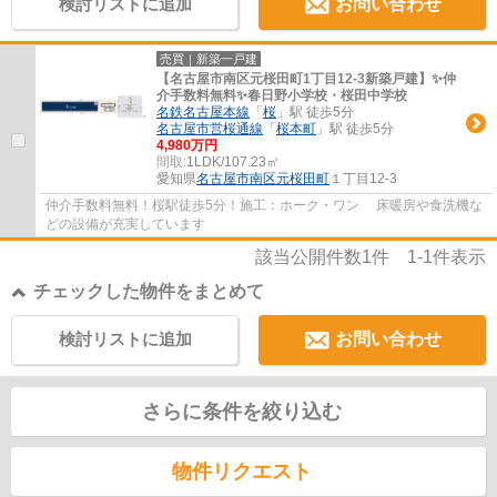
検討リストに追加
お問い合わせ
売買｜新築一戸建
【名古屋市南区元桜田町1丁目12-3新築戸建】✨️仲
介手数料無料✨️春日野小学校・桜田中学校
名鉄名古屋本線
「
桜
」駅 徒歩5分
名古屋市営桜通線
「
桜本町
」駅 徒歩5分
4,980万円
間取:
1LDK/107.23㎡
愛知県
名古屋市南区
元桜田町
１丁目12-3
仲介手数料無料！桜駅徒歩5分！施工：ホーク・ワン 床暖房や食洗機な
どの設備が充実しています
該当公開件数
1
件
1-1
件表示
チェックした物件をまとめて
検討リストに追加
お問い合わせ
さらに条件を絞り込む
物件リクエスト